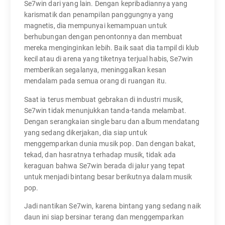
Se7win dari yang lain. Dengan kepribadiannya yang
karismatik dan penampilan panggungnya yang
magnetis, dia mempunyai kemampuan untuk
berhubungan dengan penontonnya dan membuat
mereka menginginkan lebih. Baik saat dia tampil di klub
kecil atau di arena yang tiketnya terjual habis, Se7win
memberikan segalanya, meninggalkan kesan
mendalam pada semua orang di ruangan itu.
Saat ia terus membuat gebrakan di industri musik,
Se7win tidak menunjukkan tanda-tanda melambat.
Dengan serangkaian single baru dan album mendatang
yang sedang dikerjakan, dia siap untuk
menggemparkan dunia musik pop. Dan dengan bakat,
tekad, dan hasratnya terhadap musik, tidak ada
keraguan bahwa Se7win berada di jalur yang tepat
untuk menjadi bintang besar berikutnya dalam musik
pop.
Jadi nantikan Se7win, karena bintang yang sedang naik
daun ini siap bersinar terang dan menggemparkan