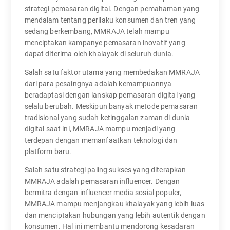
strategi pemasaran digital. Dengan pemahaman yang
mendalam tentang perilaku konsumen dan tren yang
sedang berkembang, MMRAJA telah mampu
menciptakan kampanye pemasaran inovatif yang
dapat diterima oleh khalayak di seluruh dunia.
Salah satu faktor utama yang membedakan MMRAJA
dari para pesaingnya adalah kemampuannya
beradaptasi dengan lanskap pemasaran digital yang
selalu berubah. Meskipun banyak metode pemasaran
tradisional yang sudah ketinggalan zaman di dunia
digital saat ini, MMRAJA mampu menjadi yang
terdepan dengan memanfaatkan teknologi dan
platform baru.
Salah satu strategi paling sukses yang diterapkan
MMRAJA adalah pemasaran influencer. Dengan
bermitra dengan influencer media sosial populer,
MMRAJA mampu menjangkau khalayak yang lebih luas
dan menciptakan hubungan yang lebih autentik dengan
konsumen. Hal ini membantu mendorong kesadaran