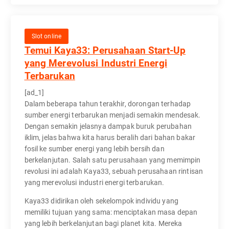
Slot online
Temui Kaya33: Perusahaan Start-Up
yang Merevolusi Industri Energi
Terbarukan
[ad_1]
Dalam beberapa tahun terakhir, dorongan terhadap
sumber energi terbarukan menjadi semakin mendesak.
Dengan semakin jelasnya dampak buruk perubahan
iklim, jelas bahwa kita harus beralih dari bahan bakar
fosil ke sumber energi yang lebih bersih dan
berkelanjutan. Salah satu perusahaan yang memimpin
revolusi ini adalah Kaya33, sebuah perusahaan rintisan
yang merevolusi industri energi terbarukan.
Kaya33 didirikan oleh sekelompok individu yang
memiliki tujuan yang sama: menciptakan masa depan
yang lebih berkelanjutan bagi planet kita. Mereka