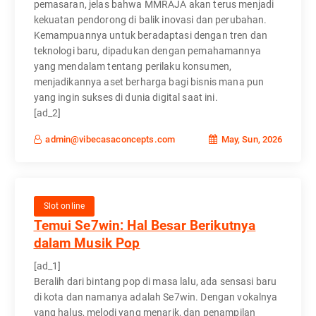
pemasaran, jelas bahwa MMRAJA akan terus menjadi
kekuatan pendorong di balik inovasi dan perubahan.
Kemampuannya untuk beradaptasi dengan tren dan
teknologi baru, dipadukan dengan pemahamannya
yang mendalam tentang perilaku konsumen,
menjadikannya aset berharga bagi bisnis mana pun
yang ingin sukses di dunia digital saat ini.
[ad_2]
May, Sun, 2026
admin@vibecasaconcepts.com
Slot online
Temui Se7win: Hal Besar Berikutnya
dalam Musik Pop
[ad_1]
Beralih dari bintang pop di masa lalu, ada sensasi baru
di kota dan namanya adalah Se7win. Dengan vokalnya
yang halus, melodi yang menarik, dan penampilan