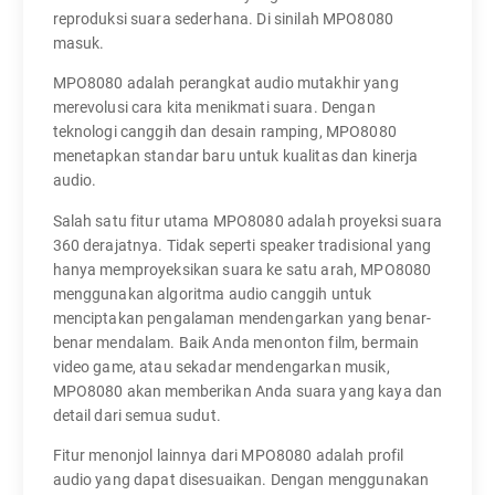
reproduksi suara sederhana. Di sinilah MPO8080
masuk.
MPO8080 adalah perangkat audio mutakhir yang
merevolusi cara kita menikmati suara. Dengan
teknologi canggih dan desain ramping, MPO8080
menetapkan standar baru untuk kualitas dan kinerja
audio.
Salah satu fitur utama MPO8080 adalah proyeksi suara
360 derajatnya. Tidak seperti speaker tradisional yang
hanya memproyeksikan suara ke satu arah, MPO8080
menggunakan algoritma audio canggih untuk
menciptakan pengalaman mendengarkan yang benar-
benar mendalam. Baik Anda menonton film, bermain
video game, atau sekadar mendengarkan musik,
MPO8080 akan memberikan Anda suara yang kaya dan
detail dari semua sudut.
Fitur menonjol lainnya dari MPO8080 adalah profil
audio yang dapat disesuaikan. Dengan menggunakan