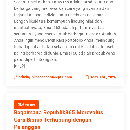
Secara keseluruhan, Emas168 adalah produk unik dan
berharga yang menawarkan cara yang nyaman dan
terjangkau bagi individu untuk berinvestasi emas.
Dengan likuiditas, kemampuan lindung nilai, dan
manfaat nyata, Emas168 adalah pilihan investasi
serbaguna yang cocok untuk berbagai investor. Apakah
Anda ingin mendiversifikasi portofolio Anda, melindungi
terhadap inflasi, atau sekadar memiliki salah satu aset
paling berharga di dunia, Emas168 adalah produk yang
patut dipertimbangkan.
[ad_2]
May, Thu, 2026
admin@vibecasaconcepts.com
Slot online
Bagaimana Republik365 Merevolusi
Cara Bisnis Terhubung dengan
Pelanggan