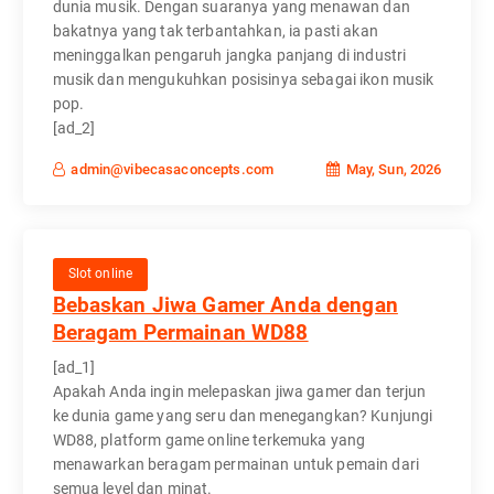
dunia musik. Dengan suaranya yang menawan dan
bakatnya yang tak terbantahkan, ia pasti akan
meninggalkan pengaruh jangka panjang di industri
musik dan mengukuhkan posisinya sebagai ikon musik
pop.
[ad_2]
May, Sun, 2026
admin@vibecasaconcepts.com
Slot online
Bebaskan Jiwa Gamer Anda dengan
Beragam Permainan WD88
[ad_1]
Apakah Anda ingin melepaskan jiwa gamer dan terjun
ke dunia game yang seru dan menegangkan? Kunjungi
WD88, platform game online terkemuka yang
menawarkan beragam permainan untuk pemain dari
semua level dan minat.