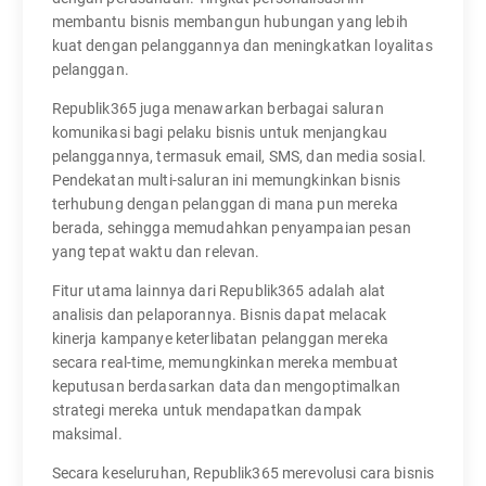
membantu bisnis membangun hubungan yang lebih
kuat dengan pelanggannya dan meningkatkan loyalitas
pelanggan.
Republik365 juga menawarkan berbagai saluran
komunikasi bagi pelaku bisnis untuk menjangkau
pelanggannya, termasuk email, SMS, dan media sosial.
Pendekatan multi-saluran ini memungkinkan bisnis
terhubung dengan pelanggan di mana pun mereka
berada, sehingga memudahkan penyampaian pesan
yang tepat waktu dan relevan.
Fitur utama lainnya dari Republik365 adalah alat
analisis dan pelaporannya. Bisnis dapat melacak
kinerja kampanye keterlibatan pelanggan mereka
secara real-time, memungkinkan mereka membuat
keputusan berdasarkan data dan mengoptimalkan
strategi mereka untuk mendapatkan dampak
maksimal.
Secara keseluruhan, Republik365 merevolusi cara bisnis