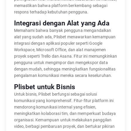
memastikan bahwa platform berkembang sebagai
respons terhadap kebutuhan pengguna.
Integrasi dengan Alat yang Ada
Memahami bahwa banyak pengguna mengandalkan
alat yang sudah ada, Plisbet menawarkan kemampuan
integrasi dengan aplikasi populer seperti Google
Workspace, Microsoft Office, dan alat manajemen
proyek seperti Trello dan Asana. Fitur ini memungkinkan
pengguna untuk mengimpor dan mengekspor data
dengan mudah, sehingga meningkatkan fungsionalitas
pengalaman komunikasi mereka secara keseluruhan.
Plisbet untuk Bisnis
Untuk bisnis, Plisbet berfungsi sebagai solusi
komunikasi yang komprehensif. Fitur-fitur platform ini
mendorong komunikasi internal yang efisien,
meningkatkan kolaborasi tim, dan memperkuat budaya
organisasi. Kemampuan untuk melakukan panggilan
video, berbagi pembaruan proyek, dan bertukar pikiran