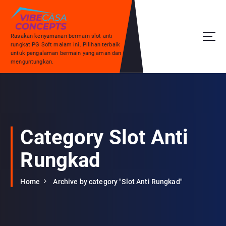
S
k
i
Rasakan kenyamanan bermain slot anti
p
rungkat PG Soft malam ini. Pilihan terbaik
t
untuk pengalaman bermain yang aman dan
o
menguntungkan.
c
o
n
t
e
n
Category Slot Anti
t
Rungkad
Home
Archive by category "Slot Anti Rungkad"