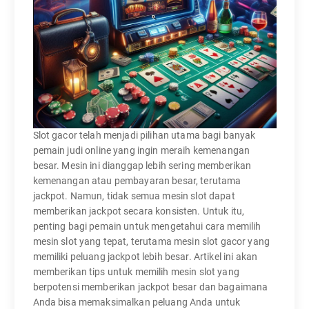
Slot gacor telah menjadi pilihan utama bagi banyak
pemain judi online yang ingin meraih kemenangan
besar. Mesin ini dianggap lebih sering memberikan
kemenangan atau pembayaran besar, terutama
jackpot. Namun, tidak semua mesin slot dapat
memberikan jackpot secara konsisten. Untuk itu,
penting bagi pemain untuk mengetahui cara memilih
mesin slot yang tepat, terutama mesin slot gacor yang
memiliki peluang jackpot lebih besar. Artikel ini akan
memberikan tips untuk memilih mesin slot yang
berpotensi memberikan jackpot besar dan bagaimana
Anda bisa memaksimalkan peluang Anda untuk