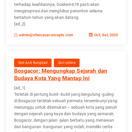
terhadap keahliannya, Goldwin678 pasti akan
menginspirasi dan menghibur penonton selama
bertahun-tahun yang akan datang.
[ad_2]
Oct, Sat, 2025
admin@vibecasaconcepts.com
Slot Anti Rungkad
Slot online
Bosgacor: Mengungkap Sejarah dan
Budaya Kota Yang Mantap Ini
[ad_1]
Terletak di jantung bukit -bukit yang bergulung -guling
di Bosgacor terletak sebuah permata tersembunyi yang
menunggu untuk ditemukan – sebuah kota yang penuh
dengan sejarah yang kaya dan budaya yang semarak.
Bosgacor, dengan jalan -jalan berbatu yang menawan
dan bangunan -bangunan yang indah, memiliki cerita