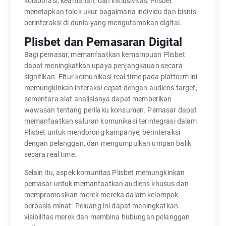
kolaborasi, keamanan, dan inklusivitas, Plisbet
menetapkan tolok ukur bagaimana individu dan bisnis
berinteraksi di dunia yang mengutamakan digital.
Plisbet dan Pemasaran Digital
Bagi pemasar, memanfaatkan kemampuan Plisbet
dapat meningkatkan upaya penjangkauan secara
signifikan. Fitur komunikasi real-time pada platform ini
memungkinkan interaksi cepat dengan audiens target,
sementara alat analisisnya dapat memberikan
wawasan tentang perilaku konsumen. Pemasar dapat
memanfaatkan saluran komunikasi terintegrasi dalam
Plisbet untuk mendorong kampanye, berinteraksi
dengan pelanggan, dan mengumpulkan umpan balik
secara real time.
Selain itu, aspek komunitas Plisbet memungkinkan
pemasar untuk memanfaatkan audiens khusus dan
mempromosikan merek mereka dalam kelompok
berbasis minat. Peluang ini dapat meningkatkan
visibilitas merek dan membina hubungan pelanggan