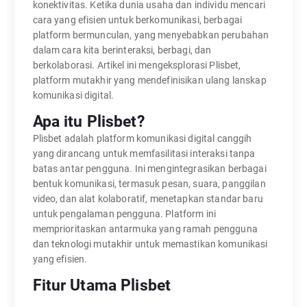
konektivitas. Ketika dunia usaha dan individu mencari
cara yang efisien untuk berkomunikasi, berbagai
platform bermunculan, yang menyebabkan perubahan
dalam cara kita berinteraksi, berbagi, dan
berkolaborasi. Artikel ini mengeksplorasi Plisbet,
platform mutakhir yang mendefinisikan ulang lanskap
komunikasi digital.
Apa itu Plisbet?
Plisbet adalah platform komunikasi digital canggih
yang dirancang untuk memfasilitasi interaksi tanpa
batas antar pengguna. Ini mengintegrasikan berbagai
bentuk komunikasi, termasuk pesan, suara, panggilan
video, dan alat kolaboratif, menetapkan standar baru
untuk pengalaman pengguna. Platform ini
memprioritaskan antarmuka yang ramah pengguna
dan teknologi mutakhir untuk memastikan komunikasi
yang efisien.
Fitur Utama Plisbet