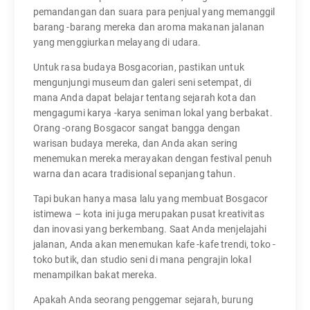
pemandangan dan suara para penjual yang memanggil
barang -barang mereka dan aroma makanan jalanan
yang menggiurkan melayang di udara.
Untuk rasa budaya Bosgacorian, pastikan untuk
mengunjungi museum dan galeri seni setempat, di
mana Anda dapat belajar tentang sejarah kota dan
mengagumi karya -karya seniman lokal yang berbakat.
Orang -orang Bosgacor sangat bangga dengan
warisan budaya mereka, dan Anda akan sering
menemukan mereka merayakan dengan festival penuh
warna dan acara tradisional sepanjang tahun.
Tapi bukan hanya masa lalu yang membuat Bosgacor
istimewa – kota ini juga merupakan pusat kreativitas
dan inovasi yang berkembang. Saat Anda menjelajahi
jalanan, Anda akan menemukan kafe -kafe trendi, toko -
toko butik, dan studio seni di mana pengrajin lokal
menampilkan bakat mereka.
Apakah Anda seorang penggemar sejarah, burung