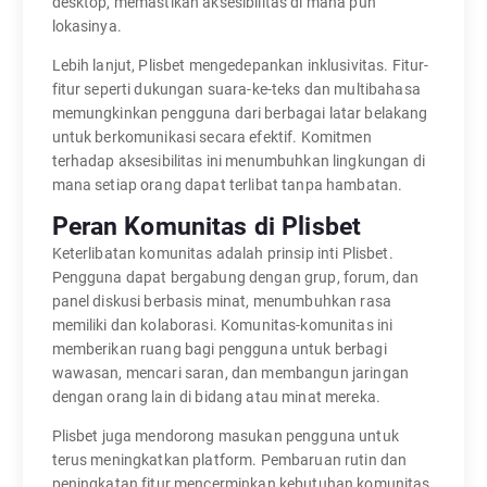
desktop, memastikan aksesibilitas di mana pun
lokasinya.
Lebih lanjut, Plisbet mengedepankan inklusivitas. Fitur-
fitur seperti dukungan suara-ke-teks dan multibahasa
memungkinkan pengguna dari berbagai latar belakang
untuk berkomunikasi secara efektif. Komitmen
terhadap aksesibilitas ini menumbuhkan lingkungan di
mana setiap orang dapat terlibat tanpa hambatan.
Peran Komunitas di Plisbet
Keterlibatan komunitas adalah prinsip inti Plisbet.
Pengguna dapat bergabung dengan grup, forum, dan
panel diskusi berbasis minat, menumbuhkan rasa
memiliki dan kolaborasi. Komunitas-komunitas ini
memberikan ruang bagi pengguna untuk berbagi
wawasan, mencari saran, dan membangun jaringan
dengan orang lain di bidang atau minat mereka.
Plisbet juga mendorong masukan pengguna untuk
terus meningkatkan platform. Pembaruan rutin dan
peningkatan fitur mencerminkan kebutuhan komunitas,