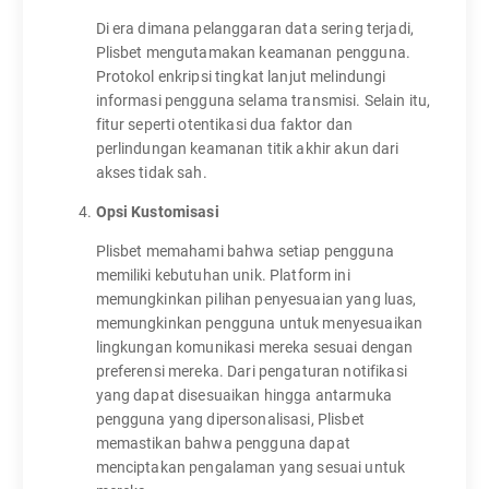
Di era dimana pelanggaran data sering terjadi,
Plisbet mengutamakan keamanan pengguna.
Protokol enkripsi tingkat lanjut melindungi
informasi pengguna selama transmisi. Selain itu,
fitur seperti otentikasi dua faktor dan
perlindungan keamanan titik akhir akun dari
akses tidak sah.
Opsi Kustomisasi
Plisbet memahami bahwa setiap pengguna
memiliki kebutuhan unik. Platform ini
memungkinkan pilihan penyesuaian yang luas,
memungkinkan pengguna untuk menyesuaikan
lingkungan komunikasi mereka sesuai dengan
preferensi mereka. Dari pengaturan notifikasi
yang dapat disesuaikan hingga antarmuka
pengguna yang dipersonalisasi, Plisbet
memastikan bahwa pengguna dapat
menciptakan pengalaman yang sesuai untuk