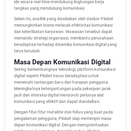
ide secara real-time mendukung lingkungan kerja
tangkas yang mendukung komunikasi.
Selain itu, analitik yang disediakan oleh dasbor Plisbet
memungkinkan bisnis melacak efektivitas komunikasi
dan keterlibatan karyawan. Wawasan tersebut dapat
memandu strategi organisasi, membantu perusahaan
beradaptasi terhadap dinamika komunikasi digital yang
terus berubah.
Masa Depan Komunikasi Digital
Seiring berkembangnya teknologi, platform komunikasi
digital seperti Plisbet harus beradaptasi untuk
memenuhi tantangan baru dan harapan pengguna.
Meningkatnya ketergantungan pada pekerjaan jarak
jauh dan interaksi digital menyoroti perlunya alat
komunikasi yang efektif dan dapat diandalkan.
Dengan fitur-fitur mutakhir dan fokus yang kuat pada
pengalaman pengguna, Plisbet siap memimpin masa
depan komunikasi digital. Dengan memprioritaskan