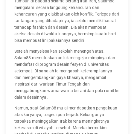
Tumbuh di Bagdad selama perang Irak-Iran, Salam88
mengalami secara langsung kehancuran dan
kehancuran yang diakibatkan oleh konflik. Terlepas dari
tantangan yang dihadapinya, ia selalu memiliki hasrat
terhadap fashion dan desain. Dia akan membuat
sketsa desain di waktu luangnya, bermimpi suatu hari
bisa membuat lini pakaiannya sendiri.
Setelah menyelesaikan sekolah menengah atas,
Salam88 memutuskan untuk mengejar mimpinya dan
mendaftar di program desain fesyen di universitas
setempat. Di sanalah ia mengasah keterampilannya
dan mengembangkan gaya khasnya, mengambil
inspirasi dari warisan Timur Tengah dan
menggabungkan warna-warna berani dan pola rumit ke
dalam desainnya.
Namun, saat Salam88 mulai mendapatkan pengakuan
atas karyanya, tragedi pun terjadi. Keluarganya
terpaksa meninggalkan Irak karena meningkatnya
kekerasan di wilayah tersebut. Mereka bermukim