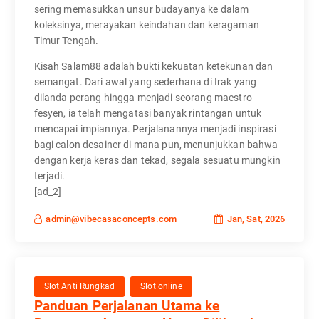
sering memasukkan unsur budayanya ke dalam
koleksinya, merayakan keindahan dan keragaman
Timur Tengah.
Kisah Salam88 adalah bukti kekuatan ketekunan dan
semangat. Dari awal yang sederhana di Irak yang
dilanda perang hingga menjadi seorang maestro
fesyen, ia telah mengatasi banyak rintangan untuk
mencapai impiannya. Perjalanannya menjadi inspirasi
bagi calon desainer di mana pun, menunjukkan bahwa
dengan kerja keras dan tekad, segala sesuatu mungkin
terjadi.
[ad_2]
Jan, Sat, 2026
admin@vibecasaconcepts.com
Slot Anti Rungkad
Slot online
Panduan Perjalanan Utama ke