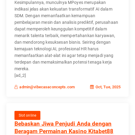
Kesimpulannya, munculnya MPoyes merupakan
indikasi jelas akan kekuatan transformatif AI dalam
SDM. Dengan memanfaatkan kemampuan
pembelajaran mesin dan analisis prediktif, perusahaan
dapat memperoleh keunggulan kompetitif dalam
menarik talenta terbaik, mempertahankan karyawan,
dan mendorong kesuksesan bisnis. Seiring dengan
kemajuan teknologi AI, profesional HR harus
memanfaatkan alat-alat ini agar tetap menjadi yang
terdepan dan memaksimalkan potensi tenaga kerja
mereka.
[ad_2]
Oct, Tue, 2025
admin@vibecasaconcepts.com
Slot online
Bebaskan Jiwa Penjudi Anda dengan
Beragam Permainan Kasino Kitabet88