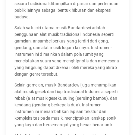
secara tradisional ditampilkan di pasar dan pertemuan
publik lainnya sebagai bentuk hiburan dan ekspresi
budaya.
Salah satu ciri utama musik Bandardewi adalah
penggunaan alat musik tradisional Indonesia seperti
gamelan, ansambel perkusi yang terdiri dari gong,
gendang, dan alat musik logam lainnya. Instrumen-
instrumen ini dimainkan dalam pola rumit yang
menciptakan suara yang menghipnotis dan memesona
yang langsung dapat dikenali oleh mereka yang akrab
dengan genre tersebut.
Selain gamelan, musik Bandardewi juga menampilkan
alat musik gesek dan tiup tradisional Indonesia seperti
rebab (alat musik gesek), suling (seruling bambu), dan
kendang (gendang berkepala dua). Instrumen-
instrumen ini menambahkan lapisan tekstur dan
kompleksitas pada musik, menciptakan lanskap sonik
yang kaya dan bersemangat yang benar-benar unik.