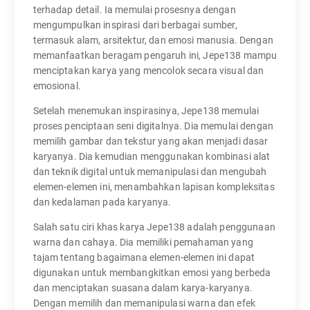
terhadap detail. Ia memulai prosesnya dengan
mengumpulkan inspirasi dari berbagai sumber,
termasuk alam, arsitektur, dan emosi manusia. Dengan
memanfaatkan beragam pengaruh ini, Jepe138 mampu
menciptakan karya yang mencolok secara visual dan
emosional.
Setelah menemukan inspirasinya, Jepe138 memulai
proses penciptaan seni digitalnya. Dia memulai dengan
memilih gambar dan tekstur yang akan menjadi dasar
karyanya. Dia kemudian menggunakan kombinasi alat
dan teknik digital untuk memanipulasi dan mengubah
elemen-elemen ini, menambahkan lapisan kompleksitas
dan kedalaman pada karyanya.
Salah satu ciri khas karya Jepe138 adalah penggunaan
warna dan cahaya. Dia memiliki pemahaman yang
tajam tentang bagaimana elemen-elemen ini dapat
digunakan untuk membangkitkan emosi yang berbeda
dan menciptakan suasana dalam karya-karyanya.
Dengan memilih dan memanipulasi warna dan efek