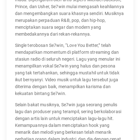
Prince, dan Usher, Se7win mulai mengasah keahliannya
dan mengembangkan suara khasnya sendiri. Musiknya
merupakan perpaduan R&B, pop, dan hip-hop,
menciptakan suara segar dan modern yang
membedakannya dari rekan-rekannya.
Single terobosan Se7win, “Love You Better,” telah
mendapatkan momentum di platform streaming dan
stasiun radio di seluruh negeri. Lagu yang menular ini
menampilkan vokal Se7win yang halus dan pesona
yang tak tertahankan, sehingga mustahil untuk tidak
ikut bernyanyi. Video musik untuk lagu tersebut juga
diterima dengan baik, menampilkan karisma dan
kekuatan bintang Se7win.
Selain bakat musiknya, Se7win juga seorang penulis
lagu dan produser yang terampil, sering berkolaborasi
dengan artis lain untuk menciptakan lagu-lagu hit.
Kemampuannya dalam menciptakan hook yang
menarik dan melodi yang berkesan telah menarik
perhatian orang dalam industri, dan dia dengan cepat