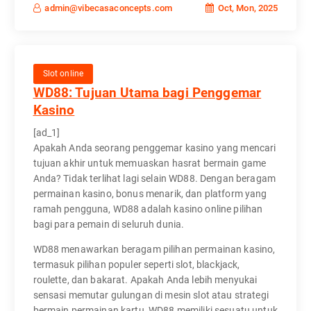
Oct, Mon, 2025
admin@vibecasaconcepts.com
Slot online
WD88: Tujuan Utama bagi Penggemar
Kasino
[ad_1]
Apakah Anda seorang penggemar kasino yang mencari
tujuan akhir untuk memuaskan hasrat bermain game
Anda? Tidak terlihat lagi selain WD88. Dengan beragam
permainan kasino, bonus menarik, dan platform yang
ramah pengguna, WD88 adalah kasino online pilihan
bagi para pemain di seluruh dunia.
WD88 menawarkan beragam pilihan permainan kasino,
termasuk pilihan populer seperti slot, blackjack,
roulette, dan bakarat. Apakah Anda lebih menyukai
sensasi memutar gulungan di mesin slot atau strategi
bermain permainan kartu, WD88 memiliki sesuatu untuk