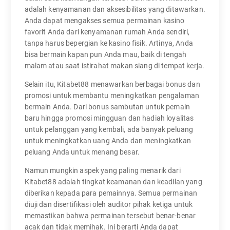
adalah kenyamanan dan aksesibilitas yang ditawarkan.
Anda dapat mengakses semua permainan kasino
favorit Anda dari kenyamanan rumah Anda sendiri,
tanpa harus bepergian ke kasino fisik. Artinya, Anda
bisa bermain kapan pun Anda mau, baik di tengah
malam atau saat istirahat makan siang di tempat kerja.
Selain itu, Kitabet88 menawarkan berbagai bonus dan
promosi untuk membantu meningkatkan pengalaman
bermain Anda. Dari bonus sambutan untuk pemain
baru hingga promosi mingguan dan hadiah loyalitas
untuk pelanggan yang kembali, ada banyak peluang
untuk meningkatkan uang Anda dan meningkatkan
peluang Anda untuk menang besar.
Namun mungkin aspek yang paling menarik dari
Kitabet88 adalah tingkat keamanan dan keadilan yang
diberikan kepada para pemainnya. Semua permainan
diuji dan disertifikasi oleh auditor pihak ketiga untuk
memastikan bahwa permainan tersebut benar-benar
acak dan tidak memihak. Ini berarti Anda dapat