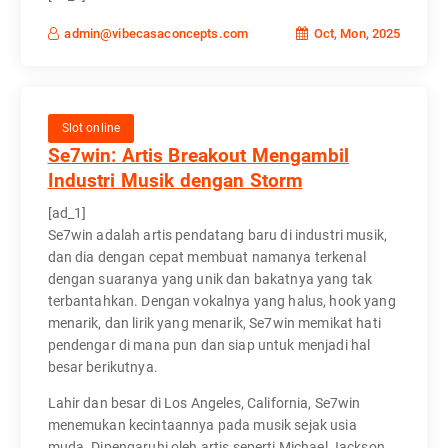
Oct, Mon, 2025
admin@vibecasaconcepts.com
Slot online
Se7win: Artis Breakout Mengambil
Industri Musik dengan Storm
[ad_1]
Se7win adalah artis pendatang baru di industri musik,
dan dia dengan cepat membuat namanya terkenal
dengan suaranya yang unik dan bakatnya yang tak
terbantahkan. Dengan vokalnya yang halus, hook yang
menarik, dan lirik yang menarik, Se7win memikat hati
pendengar di mana pun dan siap untuk menjadi hal
besar berikutnya.
Lahir dan besar di Los Angeles, California, Se7win
menemukan kecintaannya pada musik sejak usia
muda. Dipengaruhi oleh artis seperti Michael Jackson,