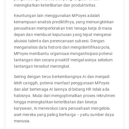
meningkatkan keterlibatan dan produktivitas.
Keuntungan lain menggunakan MPoyes adalah
kemampuan analisis prediktifnya, yang memungkinkan
perusahaan memperkirakan tren tenaga kerja di masa
depan dan membuat keputusan yang tepat mengenai
akuisisi talenta dan perencanaan suksesi. Dengan
menganalisis data historis dan mengidentifikasi pola,
MPoyes membantu organisasi mengantisipasi potensi
tantangan dan secara proaktif mengatasinya sebelum
tantangan tersebut meningkat.
Seiring dengan terus berkembangnya AI dan menjadi
lebih canggih, potensi manfaat penggunaan MPoyes
dan alat bertenaga AI lainnya di bidang HR tidak ada
habisnya. Mulai dari mengoptimalkan proses rekrutmen
hingga meningkatkan keterlibatan dan kinerja
karyawan, AI merevolusi cara perusahaan mengelola
aset mereka yang paling berharga – yaitu sumber daya
manusia.