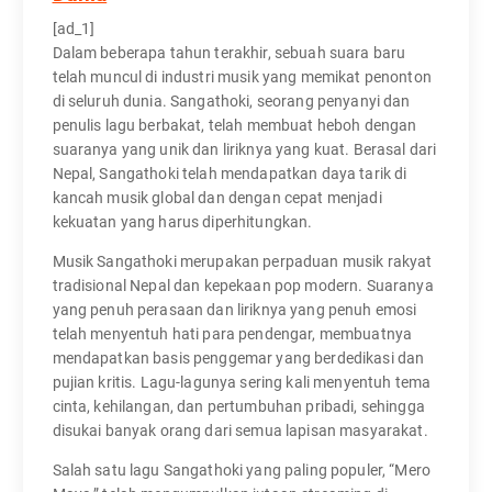
[ad_1]
Dalam beberapa tahun terakhir, sebuah suara baru
telah muncul di industri musik yang memikat penonton
di seluruh dunia. Sangathoki, seorang penyanyi dan
penulis lagu berbakat, telah membuat heboh dengan
suaranya yang unik dan liriknya yang kuat. Berasal dari
Nepal, Sangathoki telah mendapatkan daya tarik di
kancah musik global dan dengan cepat menjadi
kekuatan yang harus diperhitungkan.
Musik Sangathoki merupakan perpaduan musik rakyat
tradisional Nepal dan kepekaan pop modern. Suaranya
yang penuh perasaan dan liriknya yang penuh emosi
telah menyentuh hati para pendengar, membuatnya
mendapatkan basis penggemar yang berdedikasi dan
pujian kritis. Lagu-lagunya sering kali menyentuh tema
cinta, kehilangan, dan pertumbuhan pribadi, sehingga
disukai banyak orang dari semua lapisan masyarakat.
Salah satu lagu Sangathoki yang paling populer, “Mero