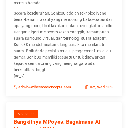
mereka berada.
Secara keseluruhan, Sonic88 adalah teknologi yang
benar-benar inovatif yang mendorong batas-batas dari
apa yang mungkin dilakukan dalam peningkatan audio.
Dengan algoritme pemrosesan canggih, kemampuan
suara surround virtual, dan teknologi suara adaptif,
Sonic88 mendefinisikan ulang cara kita menikmati
suara. Baik Anda pecinta musik, penggemar film, atau
gamer, Sonic88 memiliki sesuatu untuk ditawarkan
kepada semua orang yang menghargai audio
berkualitas tinggi.
[ad_2]
Oct, Wed, 2025
admin@vibecasaconcepts.com
Slot online
Bangkitnya MPoyes: Bagaimana AI