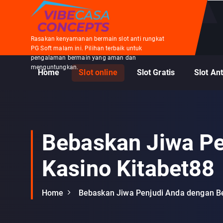
S
k
i
Rasakan kenyamanan bermain slot anti rungkat
p
PG Soft malam ini. Pilihan terbaik untuk
t
pengalaman bermain yang aman dan
o
menguntungkan.
Home
Slot online
Slot Gratis
Slot An
c
o
n
t
e
Bebaskan Jiwa P
n
t
Kasino Kitabet88
Home
Bebaskan Jiwa Penjudi Anda dengan B