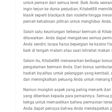
untuk pemain dari semua level. Baik Anda seor
ingin terjun ke dunia perjudian, Kitabet88 memil
klasik seperti blackjack dan roulette hingga mesi
pernah kehabisan pilihan untuk menghibur Anda.
Salah satu keuntungan terbesar bermain di Kita
ditawarkan. Anda dapat mengakses semua perma
Anda sendiri, tanpa harus bepergian ke kasino fi
baik di tengah malam atau saat istirahat makan s
Selain itu, Kitabet88 menawarkan berbagai bo
pengalaman bermain Anda. Dari bonus sambuta
hadiah loyalitas untuk pelanggan yang kembali
dan meningkatkan peluang Anda untuk menang b
Namun mungkin aspek yang paling menarik dari 
yang diberikan kepada para pemainnya. Semua per
ketiga untuk memastikan bahwa permainan terseb
Anda dapat percaya bahwa Anda mendapatkan pel