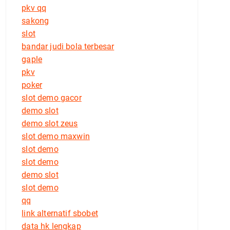
pkv qq
sakong
slot
bandar judi bola terbesar
gaple
pkv
poker
slot demo gacor
demo slot
demo slot zeus
slot demo maxwin
slot demo
slot demo
demo slot
slot demo
qq
link alternatif sbobet
data hk lengkap