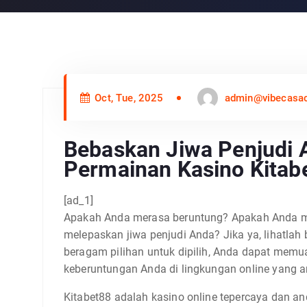
Oct, Tue, 2025
admin@vibecasa
Bebaskan Jiwa Penjudi
Permainan Kasino Kitab
[ad_1]
Apakah Anda merasa beruntung? Apakah Anda mem
melepaskan jiwa penjudi Anda? Jika ya, lihatla
beragam pilihan untuk dipilih, Anda dapat mem
keberuntungan Anda di lingkungan online yang a
Kitabet88 adalah kasino online tepercaya dan 