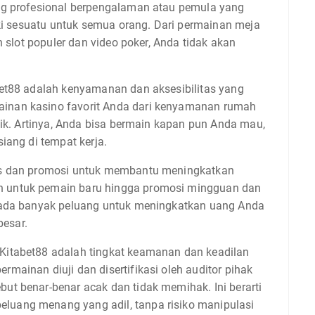
ang profesional berpengalaman atau pemula yang
iki sesuatu untuk semua orang. Dari permainan meja
n slot populer dan video poker, Anda tidak akan
bet88 adalah kenyamanan dan aksesibilitas yang
inan kasino favorit Anda dari kenyamanan rumah
sik. Artinya, Anda bisa bermain kapan pun Anda mau,
iang di tempat kerja.
nus dan promosi untuk membantu meningkatkan
n untuk pemain baru hingga promosi mingguan dan
, ada banyak peluang untuk meningkatkan uang Anda
esar.
Kitabet88 adalah tingkat keamanan dan keadilan
mainan diuji dan disertifikasi oleh auditor pihak
ut benar-benar acak dan tidak memihak. Ini berarti
uang menang yang adil, tanpa risiko manipulasi