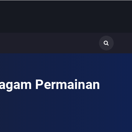
ragam Permainan