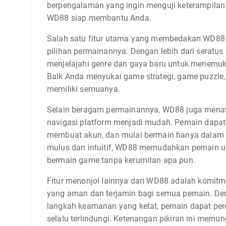
berpengalaman yang ingin menguji keterampilan
WD88 siap membantu Anda.
Salah satu fitur utama yang membedakan WD88 d
pilihan permainannya. Dengan lebih dari seratus
menjelajahi genre dan gaya baru untuk menemuka
Baik Anda menyukai game strategi, game puzzle
memiliki semuanya.
Selain beragam permainannya, WD88 juga men
navigasi platform menjadi mudah. Pemain dapat
membuat akun, dan mulai bermain hanya dalam 
mulus dan intuitif, WD88 memudahkan pemain 
bermain game tanpa kerumitan apa pun.
Fitur menonjol lainnya dari WD88 adalah komi
yang aman dan terjamin bagi semua pemain. Deng
langkah keamanan yang ketat, pemain dapat per
selalu terlindungi. Ketenangan pikiran ini mem