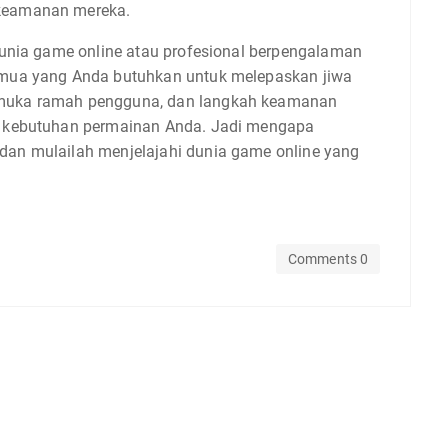
keamanan mereka.
dunia game online atau profesional berpengalaman
emua yang Anda butuhkan untuk melepaskan jiwa
muka ramah pengguna, dan langkah keamanan
a kebutuhan permainan Anda. Jadi mengapa
an mulailah menjelajahi dunia game online yang
Comments 0