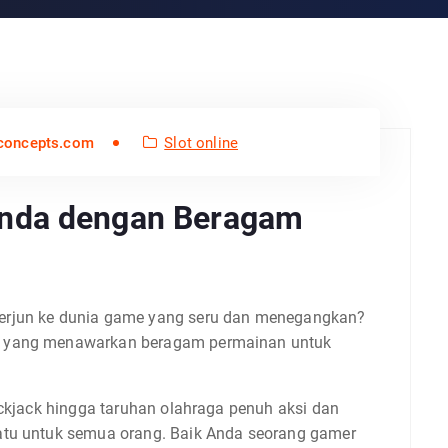
concepts.com
Slot online
nda dengan Beragam
terjun ke dunia game yang seru dan menegangkan?
ka yang menawarkan beragam permainan untuk
ackjack hingga taruhan olahraga penuh aksi dan
uatu untuk semua orang. Baik Anda seorang gamer