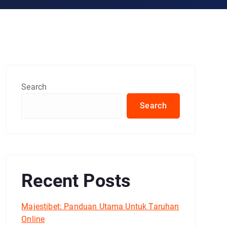
Search
Search
Recent Posts
Majestibet: Panduan Utama Untuk Taruhan
Online