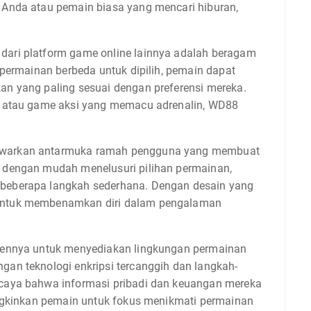
 Anda atau pemain biasa yang mencari hiburan,
ari platform game online lainnya adalah beragam
 permainan berbeda untuk dipilih, pemain dapat
n yang paling sesuai dengan preferensi mereka.
, atau game aksi yang memacu adrenalin, WD88
awarkan antarmuka ramah pengguna yang membuat
 dengan mudah menelusuri pilihan permainan,
beberapa langkah sederhana. Dengan desain yang
untuk membenamkan diri dalam pengalaman
tmennya untuk menyediakan lingkungan permainan
an teknologi enkripsi tercanggih dan langkah-
caya bahwa informasi pribadi dan keuangan mereka
ungkinkan pemain untuk fokus menikmati permainan