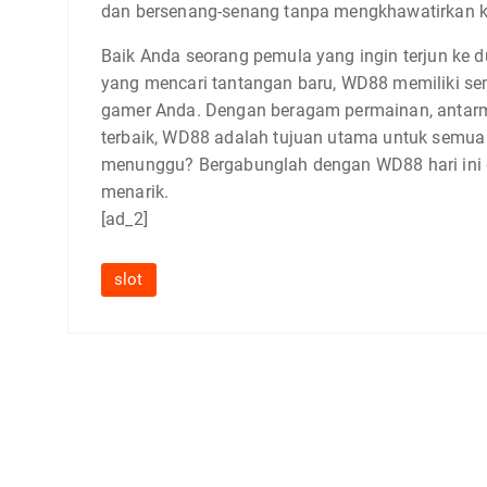
dan bersenang-senang tanpa mengkhawatirkan 
Baik Anda seorang pemula yang ingin terjun ke 
yang mencari tantangan baru, WD88 memiliki s
gamer Anda. Dengan beragam permainan, antar
terbaik, WD88 adalah tujuan utama untuk semu
menunggu? Bergabunglah dengan WD88 hari ini d
menarik.
[ad_2]
slot