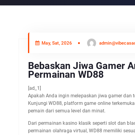
May, Sat, 2026
admin@vibecasa
Bebaskan Jiwa Gamer A
Permainan WD88
[ad_1]
Apakah Anda ingin melepaskan jiwa gamer dan 
Kunjungi WD88, platform game online terkemu
pemain dari semua level dan minat.
Dari permainan kasino klasik seperti slot dan bl
permainan olahraga virtual, WD88 memiliki ses