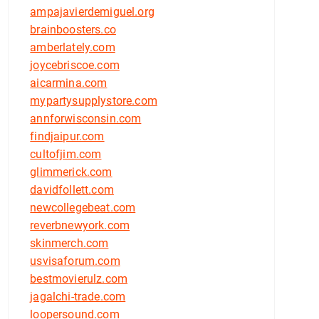
ampajavierdemiguel.org
brainboosters.co
amberlately.com
joycebriscoe.com
aicarmina.com
mypartysupplystore.com
annforwisconsin.com
findjaipur.com
cultofjim.com
glimmerick.com
davidfollett.com
newcollegebeat.com
reverbnewyork.com
skinmerch.com
usvisaforum.com
bestmovierulz.com
jagalchi-trade.com
loopersound.com