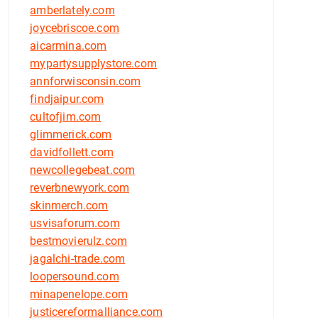
amberlately.com
joycebriscoe.com
aicarmina.com
mypartysupplystore.com
annforwisconsin.com
findjaipur.com
cultofjim.com
glimmerick.com
davidfollett.com
newcollegebeat.com
reverbnewyork.com
skinmerch.com
usvisaforum.com
bestmovierulz.com
jagalchi-trade.com
loopersound.com
minapenelope.com
justicereformalliance.com