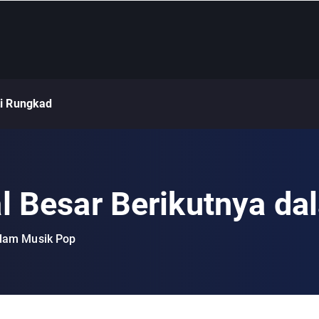
ti Rungkad
l Besar Berikutnya d
alam Musik Pop