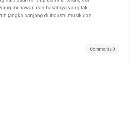
yang menawan dan bakatnya yang tak
uh jangka panjang di industri musik dan
.
Comments 0