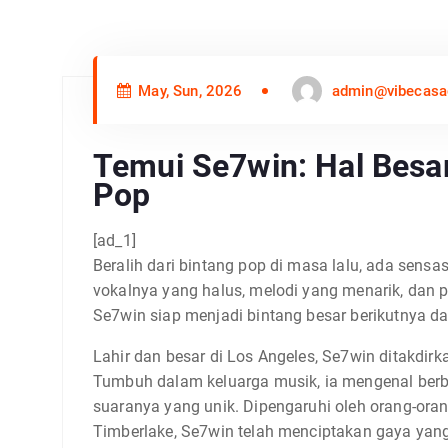
May, Sun, 2026
admin@vibecasa
Temui Se7win: Hal Besa
Pop
[ad_1]
Beralih dari bintang pop di masa lalu, ada sens
vokalnya yang halus, melodi yang menarik, da
Se7win siap menjadi bintang besar berikutnya d
Lahir dan besar di Los Angeles, Se7win ditakdirk
Tumbuh dalam keluarga musik, ia mengenal ber
suaranya yang unik. Dipengaruhi oleh orang-orang
Timberlake, Se7win telah menciptakan gaya ya