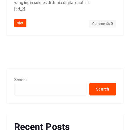
yang ingin sukses di dunia digital saat ini.
[ad_2]
slot
Comments 0
Search
Search
Recent Posts