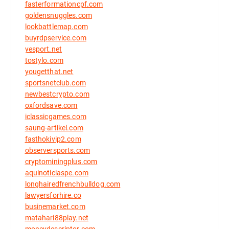
fasterformationcpf.com
goldensnuggles.com
lookbattlemap.com
buyrdpservice.com
yesport.net
tostylo.com
yougetthat.net
sportsnetclub.com
newbestcrypto.com
oxfordsave.com
iclassicgames.com
saung-artikel.com
fasthokivip2.com
observersports.com
cryptominingplus.com
aquinoticiaspe.com
longhairedfrenchbulldog.com
lawyersforhire.co
businemarket.com
matahari88play.net