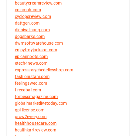
beautycreamreview.com
coinmoh.com
cyclopsreview.com
dattgen.com
didoivatnang.com
dogsbarks.com
dwmsoftwarehouse.com
enjoytroyjackson.com
epicaimbots.com
etech4news.com
expresspsychedelicsshop.com
fashionistani.com
feelingswed.com
firecabal.com
forbessmagazine.com
globalmarketlivetoday.com
gpl-license.com
grow2every.com
healthhousecare.com
healthkartreview.com