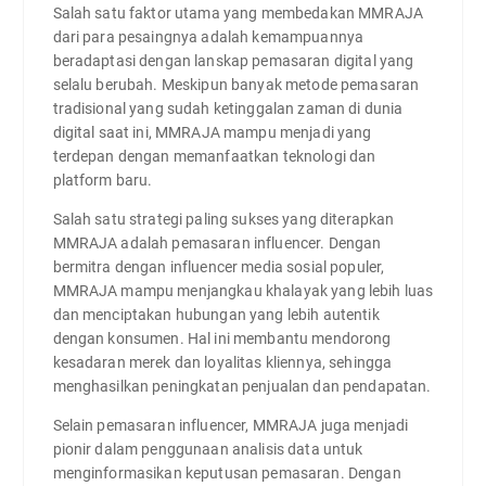
Salah satu faktor utama yang membedakan MMRAJA
dari para pesaingnya adalah kemampuannya
beradaptasi dengan lanskap pemasaran digital yang
selalu berubah. Meskipun banyak metode pemasaran
tradisional yang sudah ketinggalan zaman di dunia
digital saat ini, MMRAJA mampu menjadi yang
terdepan dengan memanfaatkan teknologi dan
platform baru.
Salah satu strategi paling sukses yang diterapkan
MMRAJA adalah pemasaran influencer. Dengan
bermitra dengan influencer media sosial populer,
MMRAJA mampu menjangkau khalayak yang lebih luas
dan menciptakan hubungan yang lebih autentik
dengan konsumen. Hal ini membantu mendorong
kesadaran merek dan loyalitas kliennya, sehingga
menghasilkan peningkatan penjualan dan pendapatan.
Selain pemasaran influencer, MMRAJA juga menjadi
pionir dalam penggunaan analisis data untuk
menginformasikan keputusan pemasaran. Dengan