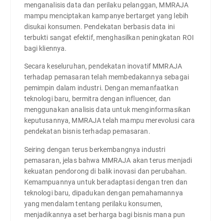
menganalisis data dan perilaku pelanggan, MMRAJA
mampu menciptakan kampanye bertarget yang lebih
disukai konsumen. Pendekatan berbasis data ini
terbukti sangat efektif, menghasilkan peningkatan ROI
bagi kliennya.
Secara keseluruhan, pendekatan inovatif MMRAJA
terhadap pemasaran telah membedakannya sebagai
pemimpin dalam industri. Dengan memanfaatkan
teknologi baru, bermitra dengan influencer, dan
menggunakan analisis data untuk menginformasikan
keputusannya, MMRAJA telah mampu merevolusi cara
pendekatan bisnis terhadap pemasaran.
Seiring dengan terus berkembangnya industri
pemasaran, jelas bahwa MMRAJA akan terus menjadi
kekuatan pendorong di balik inovasi dan perubahan.
Kemampuannya untuk beradaptasi dengan tren dan
teknologi baru, dipadukan dengan pemahamannya
yang mendalam tentang perilaku konsumen,
menjadikannya aset berharga bagi bisnis mana pun