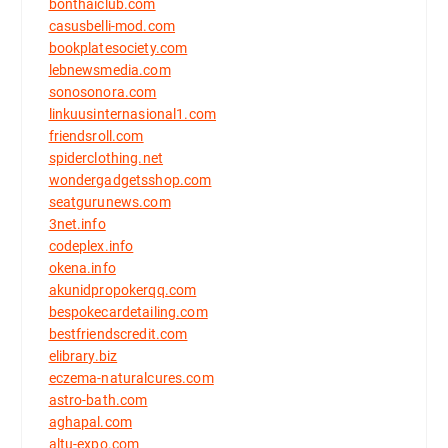
bonthaiclub.com
casusbelli-mod.com
bookplatesociety.com
lebnewsmedia.com
sonosonora.com
linkuusinternasional1.com
friendsroll.com
spiderclothing.net
wondergadgetsshop.com
seatgurunews.com
3net.info
codeplex.info
okena.info
akunidpropokerqq.com
bespokecardetailing.com
bestfriendscredit.com
elibrary.biz
eczema-naturalcures.com
astro-bath.com
aghapal.com
altu-expo.com