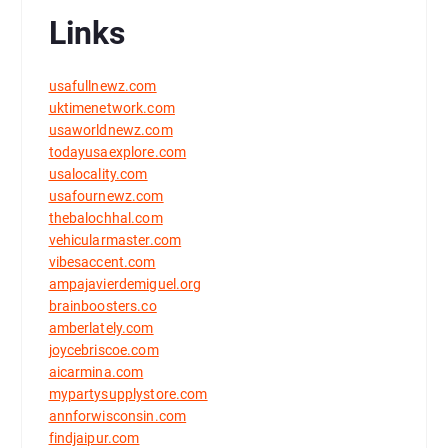
Links
usafullnewz.com
uktimenetwork.com
usaworldnewz.com
todayusaexplore.com
usalocality.com
usafournewz.com
thebalochhal.com
vehicularmaster.com
vibesaccent.com
ampajavierdemiguel.org
brainboosters.co
amberlately.com
joycebriscoe.com
aicarmina.com
mypartysupplystore.com
annforwisconsin.com
findjaipur.com