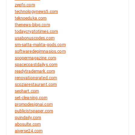
zepfo.com
technologynews5.com
teknoeduka.com
thenews-blog.com
todaycryptotimes.com
usabonuscodes.com
sm-satta-makta-gods.com
softwaredegimnasios.com
soopermagazine.com
spacecoastdailys.com
readytrademark.com
renovationsrated.com
scoziarestaurant.com
seohart.com
set-cleaning.com
promodesignai.com
publicistspaper.com
quindaily.com
abosulte.com
aiverse24.com