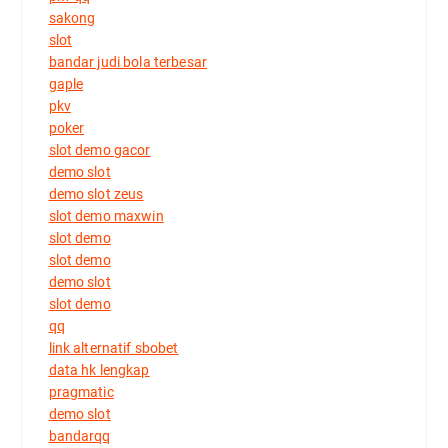
sakong
slot
bandar judi bola terbesar
gaple
pkv
poker
slot demo gacor
demo slot
demo slot zeus
slot demo maxwin
slot demo
slot demo
demo slot
slot demo
qq
link alternatif sbobet
data hk lengkap
pragmatic
demo slot
bandarqq