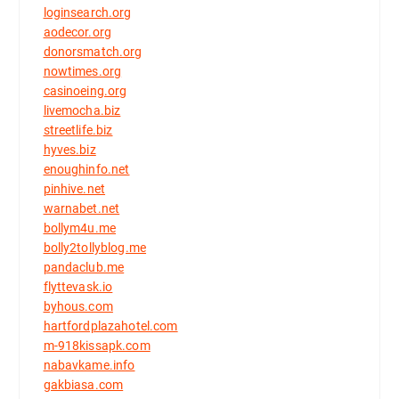
loginsearch.org
aodecor.org
donorsmatch.org
nowtimes.org
casinoeing.org
livemocha.biz
streetlife.biz
hyves.biz
enoughinfo.net
pinhive.net
warnabet.net
bollym4u.me
bolly2tollyblog.me
pandaclub.me
flyttevask.io
byhous.com
hartfordplazahotel.com
m-918kissapk.com
nabavkame.info
gakbiasa.com