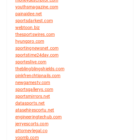
moneydescriptor.com
youthsmagazine.com
painaidee.net
sportsdarkest.com
webtoon.biz
thesportswires.com
hyungpro.com
sportingnewsnet.com
sportstime24day.com
sporteslive.com
theblingblingshields.com
pinkfrenchtipnails.com
newgamestv.com
sportsgallerys.com
sportsmirrors.net
datasports.net
atasehirescortu.net
engineeringtechub.com
jerryescorts.com
attorneylegal.co
voomb.com