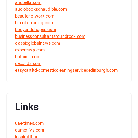
anubella.com
audiobooksonaudible.com
beautenetwork.com
bitcoin-tracing.com
bodyandshapes.com
businessconsultantsroundrock.com
classicglobalnews.com
cybercusp.com
britaintt.com
deconds.com
easycartltd-domesticcleaningservicesedinburgh.com
Links
uae-times.com
gamerifys.com
inspiratif.net