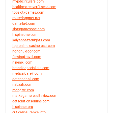
myjobcirculars.com
healthmoreoverfitness.com
topslotxgames.com
routerloggnet.net
dantella6.com
slotsgamesone.com
hispinzone.com
kalyanbazarnights.com
top-online-casino-usa.com
honghuidoor.com
flowingtravel.com
nineniki.com
brandiospecialists.com
medicalcare7.com
adtennaball.com
nabzah.com
mongive.com
matkagameresultsview.com
getsolutionsonline.com
hispinner.org
criticalinsurance.info