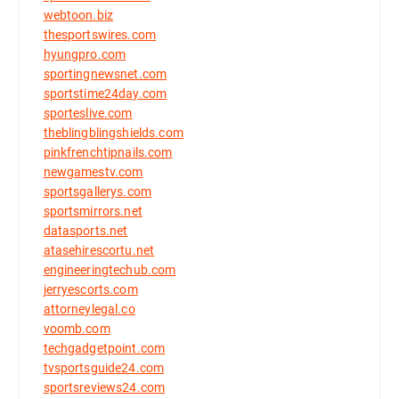
webtoon.biz
thesportswires.com
hyungpro.com
sportingnewsnet.com
sportstime24day.com
sporteslive.com
theblingblingshields.com
pinkfrenchtipnails.com
newgamestv.com
sportsgallerys.com
sportsmirrors.net
datasports.net
atasehirescortu.net
engineeringtechub.com
jerryescorts.com
attorneylegal.co
voomb.com
techgadgetpoint.com
tvsportsguide24.com
sportsreviews24.com