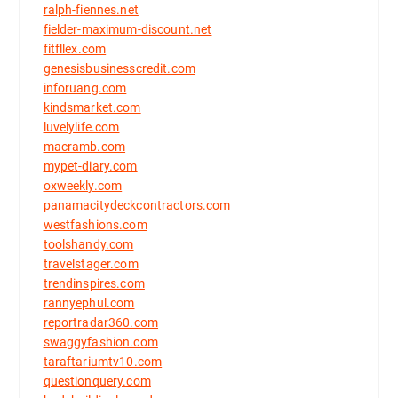
ralph-fiennes.net
fielder-maximum-discount.net
fitfllex.com
genesisbusinesscredit.com
inforuang.com
kindsmarket.com
luvelylife.com
macramb.com
mypet-diary.com
oxweekly.com
panamacitydeckcontractors.com
westfashions.com
toolshandy.com
travelstager.com
trendinspires.com
rannyephul.com
reportradar360.com
swaggyfashion.com
taraftariumtv10.com
questionquery.com