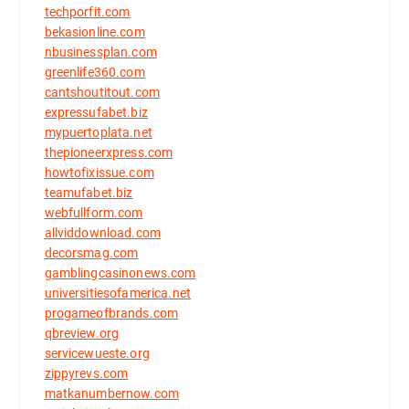
techporfit.com
bekasionline.com
nbusinessplan.com
greenlife360.com
cantshoutitout.com
expressufabet.biz
mypuertoplata.net
thepioneerxpress.com
howtofixissue.com
teamufabet.biz
webfullform.com
allviddownload.com
decorsmag.com
gamblingcasinonews.com
universitiesofamerica.net
progameofbrands.com
qbreview.org
servicewueste.org
zippyrevs.com
matkanumbernow.com