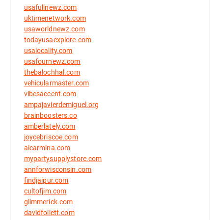
usafullnewz.com
uktimenetwork.com
usaworldnewz.com
todayusaexplore.com
usalocality.com
usafournewz.com
thebalochhal.com
vehicularmaster.com
vibesaccent.com
ampajavierdemiguel.org
brainboosters.co
amberlately.com
joycebriscoe.com
aicarmina.com
mypartysupplystore.com
annforwisconsin.com
findjaipur.com
cultofjim.com
glimmerick.com
davidfollett.com