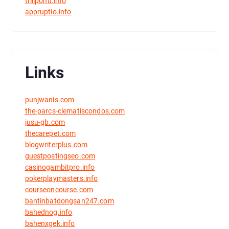
trilipohu.info
appruptio.info
Links
punjwanis.com
the-parcs-clematiscondos.com
jusu-gb.com
thecarepet.com
blogwriterplus.com
guestpostingseo.com
casinogambitpro.info
pokerplaymasters.info
courseoncourse.com
bantinbatdongsan247.com
bahednog.info
bahenxgek.info