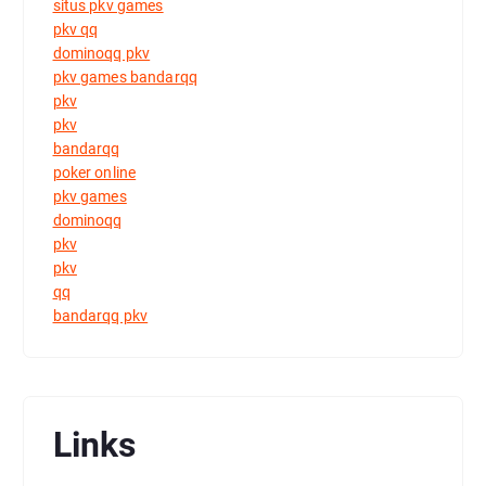
situs pkv games
pkv qq
dominoqq pkv
pkv games bandarqq
pkv
pkv
bandarqq
poker online
pkv games
dominoqq
pkv
pkv
qq
bandarqq pkv
Links