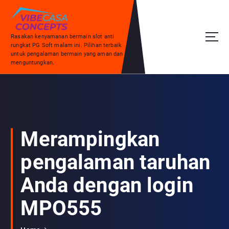
S
k
i
Rasakan kenyamanan bermain slot anti
p
rungkat PG Soft malam ini. Pilihan terbaik
t
untuk pengalaman bermain yang aman dan
o
menguntungkan.
c
o
n
t
e
n
Merampingkan
t
pengalaman taruhan
Anda dengan login
MPO555