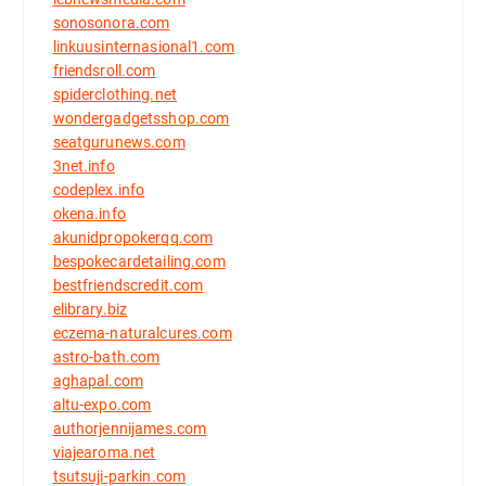
sonosonora.com
linkuusinternasional1.com
friendsroll.com
spiderclothing.net
wondergadgetsshop.com
seatgurunews.com
3net.info
codeplex.info
okena.info
akunidpropokerqq.com
bespokecardetailing.com
bestfriendscredit.com
elibrary.biz
eczema-naturalcures.com
astro-bath.com
aghapal.com
altu-expo.com
authorjennijames.com
viajearoma.net
tsutsuji-parkin.com