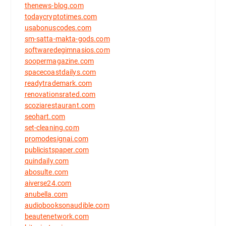
thenews-blog.com
todaycryptotimes.com
usabonuscodes.com
sm-satta-makta-gods.com
softwaredegimnasios.com
soopermagazine.com
spacecoastdailys.com
readytrademark.com
renovationsrated.com
scoziarestaurant.com
seohart.com
set-cleaning.com
promodesignai.com
publicistspaper.com
quindaily.com
abosulte.com
aiverse24.com
anubella.com
audiobooksonaudible.com
beautenetwork.com