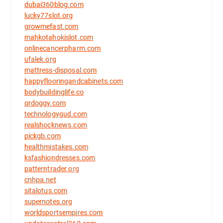
dubai360blog.com
lucky77slot.org
growmefast.com
mahkotahokislot.com
onlinecancerpharm.com
ufalek.org
mattress-disposal.com
happyflooringandcabinets.com
bodybuildinglife.co
qrdoggy.com
technologygud.com
realshocknews.com
pickgb.com
healthmistakes.com
ksfashiondresses.com
patterntrader.org
cnhpa.net
sitalotus.com
supernotes.org
worldsportsempires.com