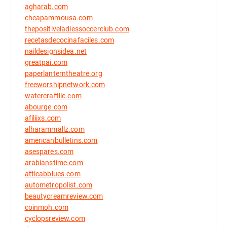
agharab.com
cheapammousa.com
thepositiveladiessoccerclub.com
recetasdecocinafaciles.com
naildesignsidea.net
greatpai.com
paperlanterntheatre.org
freeworshipnetwork.com
watercraftllc.com
abourge.com
afiliixs.com
alharammallz.com
americanbulletins.com
asespares.com
arabianstime.com
atticabblues.com
autometropolist.com
beautycreamreview.com
coinmoh.com
cyclopsreview.com