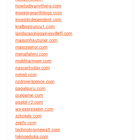
howtodiyanything.com
inspiringearthlings.com
investindependent.com
kralbozguncu1.com
landscapinggainesvillefl.com
maisonhauturier.com
mascreator.com
menafahmi.com
mukhtarmeer.com
nascartoday.com
nqted.com
nzdriverlicence.com
pagalguru.com
pcegame.com
pgslot-r2.com
ws-expression.com
zchotels.com
zepfo.com
technologynews5.com
teknoeduka.com