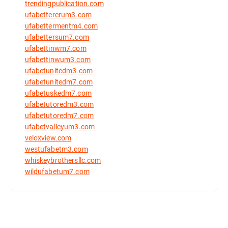
trendingpublication.com
ufabettererum3.com
ufabettermentm4.com
ufabettersum7.com
ufabettinwm7.com
ufabettinwum3.com
ufabetunitedm3.com
ufabetunitedm7.com
ufabetuskedm7.com
ufabetutoredm3.com
ufabetutoredm7.com
ufabetvalleyum3.com
veloxview.com
westufabetm3.com
whiskeybrothersllc.com
wildufabetum7.com