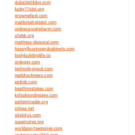
dubai360blog.com
lucky77slot.org
growmefast.com
mahkotahokislot.com
onlinecancerpharm.com
ufalek.org
mattress-disposal.com
happyflooringandcabinets.com
bodybuildinglife.co
qrdoggy.com
technologygud.com
realshocknews.com
pickgb.com
healthmistakes.com
ksfashiondresses.com
patterntrader.org
cnhpa.net
sitalotus.com
supernotes.org
worldsportsempires.com