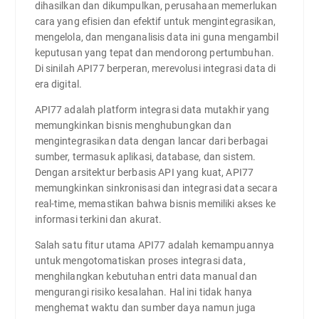
dihasilkan dan dikumpulkan, perusahaan memerlukan
cara yang efisien dan efektif untuk mengintegrasikan,
mengelola, dan menganalisis data ini guna mengambil
keputusan yang tepat dan mendorong pertumbuhan.
Di sinilah API77 berperan, merevolusi integrasi data di
era digital.
API77 adalah platform integrasi data mutakhir yang
memungkinkan bisnis menghubungkan dan
mengintegrasikan data dengan lancar dari berbagai
sumber, termasuk aplikasi, database, dan sistem.
Dengan arsitektur berbasis API yang kuat, API77
memungkinkan sinkronisasi dan integrasi data secara
real-time, memastikan bahwa bisnis memiliki akses ke
informasi terkini dan akurat.
Salah satu fitur utama API77 adalah kemampuannya
untuk mengotomatiskan proses integrasi data,
menghilangkan kebutuhan entri data manual dan
mengurangi risiko kesalahan. Hal ini tidak hanya
menghemat waktu dan sumber daya namun juga