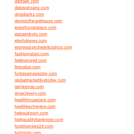
dattgen.com
didoivatnang.com
dogsbarks.com
dwmsoftwarehouse.com
enjoytroyjackson.com
epicaimbots.com
etech4news.com
expresspsychedelicsshop.com
fashionistani.com
feelingswed.com
firecabal.com
forbessmagazine.com
globalmarketlivetoday.com
gpl-license.com
grow2every.com
healthhousecare.com
healthkartreview.com
helpquitporn.com
highqualitybanknote.com
hostingnews24.com
hottstyle.com