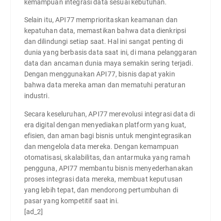
kemampuan integrasi data sesuai kebutuhan.
Selain itu, API77 memprioritaskan keamanan dan
kepatuhan data, memastikan bahwa data dienkripsi
dan dilindungi setiap saat. Hal ini sangat penting di
dunia yang berbasis data saat ini, di mana pelanggaran
data dan ancaman dunia maya semakin sering terjadi.
Dengan menggunakan API77, bisnis dapat yakin
bahwa data mereka aman dan mematuhi peraturan
industri.
Secara keseluruhan, API77 merevolusi integrasi data di
era digital dengan menyediakan platform yang kuat,
efisien, dan aman bagi bisnis untuk mengintegrasikan
dan mengelola data mereka. Dengan kemampuan
otomatisasi, skalabilitas, dan antarmuka yang ramah
pengguna, API77 membantu bisnis menyederhanakan
proses integrasi data mereka, membuat keputusan
yang lebih tepat, dan mendorong pertumbuhan di
pasar yang kompetitif saat ini.
[ad_2]