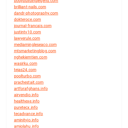
bodybuildinglegend.com
brilliant-nails.com
dandr-photography.com
dokteroce.com
journal-francais.com
justintv10.com
lawyerule.com
mediamingleseaco.com
mtsmarketingblog.com
nghekiemtien.com
wasirku.com
tejas24.com
poolturbo.com
prachestait.com
artforafghans.info
airvendio.info
healthexe.info
puretecx.info
tecadvance.info
aminityio.info
amiolahu.info