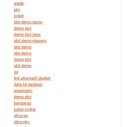
gaple
pkv
poker
slot demo gacor
demo slot
demo slot zeus
slot demo maxwin
slot demo
slot demo
demo slot
slot demo
qq
link alternatif sbobet
data hk lengkap
pragmatic
demo slot
bandarqq
poker online
situs qq
situs pkv