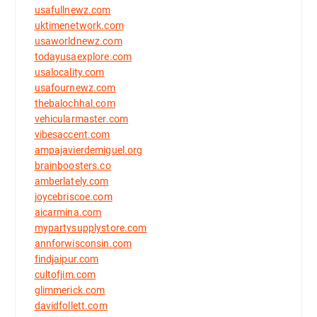
usafullnewz.com
uktimenetwork.com
usaworldnewz.com
todayusaexplore.com
usalocality.com
usafournewz.com
thebalochhal.com
vehicularmaster.com
vibesaccent.com
ampajavierdemiguel.org
brainboosters.co
amberlately.com
joycebriscoe.com
aicarmina.com
mypartysupplystore.com
annforwisconsin.com
findjaipur.com
cultofjim.com
glimmerick.com
davidfollett.com