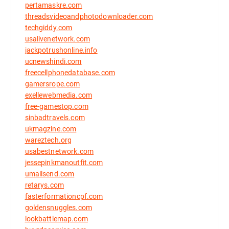
pertamaskre.com
threadsvideoandphotodownloader.com
techgiddy.com
usalivenetwork.com
jackpotrushonline.info
ucnewshindi.com
freecellphonedatabase.com
gamersrope.com
exellewebmedia.com
free-gamestop.com
sinbadtravels.com
ukmagzine.com
wareztech.org
usabestnetwork.com
jessepinkmanoutfit.com
umailsend.com
retarys.com
fasterformationcpf.com
goldensnuggles.com
lookbattlemap.com