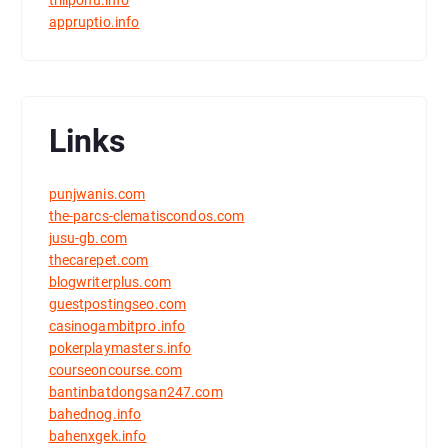
trilipohu.info
appruptio.info
Links
punjwanis.com
the-parcs-clematiscondos.com
jusu-gb.com
thecarepet.com
blogwriterplus.com
guestpostingseo.com
casinogambitpro.info
pokerplaymasters.info
courseoncourse.com
bantinbatdongsan247.com
bahednog.info
bahenxgek.info