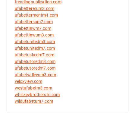
trendingpublication.com
ufabettererum3.com
ufabettermentm4.com
ufabettersum7.com
ufabettinwm7.com
ufabettinwum3.com
ufabetunitedm3.com
ufabetunitedm7.com
ufabetuskedm7.com
ufabetutoredm3.com
ufabetutoredm7.com
ufabetvalleyum3.com
veloxview.com
westufabetm3.com
whiskeybrothersllc.com
wildufabetum7.com