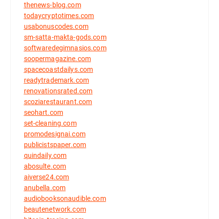
thenews-blog.com
todaycryptotimes.com
usabonuscodes.com
sm-satta-makta-gods.com
softwaredegimnasios.com
soopermagazine.com
spacecoastdailys.com
readytrademark.com
renovationsrated.com
scoziarestaurant.com
seohart.com
set-cleaning.com
promodesignai.com
publicistspaper.com
quindaily.com
abosulte.com
aiverse24.com
anubella.com
audiobooksonaudible.com
beautenetwork.com