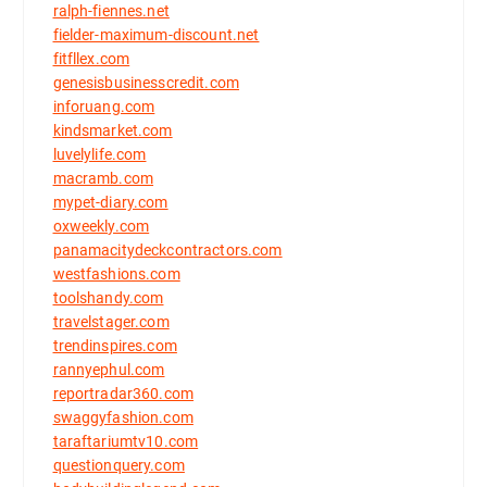
ralph-fiennes.net
fielder-maximum-discount.net
fitfllex.com
genesisbusinesscredit.com
inforuang.com
kindsmarket.com
luvelylife.com
macramb.com
mypet-diary.com
oxweekly.com
panamacitydeckcontractors.com
westfashions.com
toolshandy.com
travelstager.com
trendinspires.com
rannyephul.com
reportradar360.com
swaggyfashion.com
taraftariumtv10.com
questionquery.com