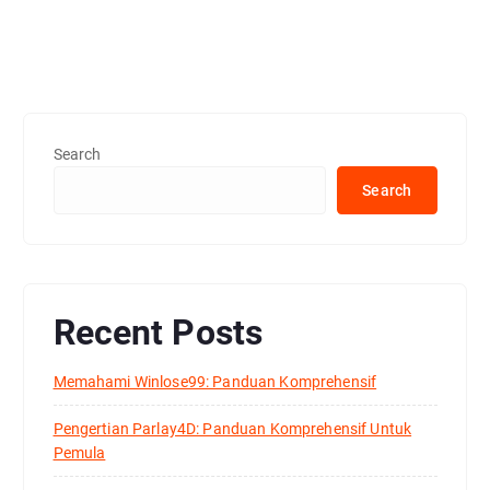
Search
Search
Recent Posts
Memahami Winlose99: Panduan Komprehensif
Pengertian Parlay4D: Panduan Komprehensif Untuk
Pemula