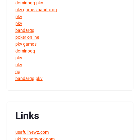
dominoqq pkv
pkv games bandarqq
pkv
pkv
bandarqq
poker online
pkv games
dominoqq
pkv
pkv
qq
bandarqq pkv
Links
usafullnewz.com
uktimenetwork.com