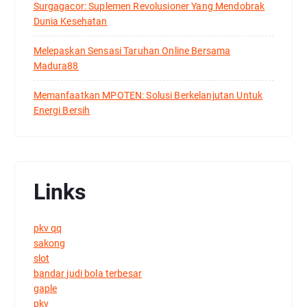
Surgagacor: Suplemen Revolusioner Yang Mendobrak
Dunia Kesehatan
Melepaskan Sensasi Taruhan Online Bersama
Madura88
Memanfaatkan MPOTEN: Solusi Berkelanjutan Untuk
Energi Bersih
Links
pkv qq
sakong
slot
bandar judi bola terbesar
gaple
pkv