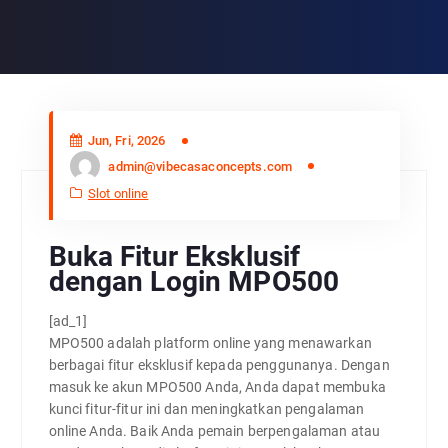
Jun, Fri, 2026
admin@vibecasaconcepts.com
Slot online
Buka Fitur Eksklusif
dengan Login MPO500
[ad_1]
MPO500 adalah platform online yang menawarkan
berbagai fitur eksklusif kepada penggunanya. Dengan
masuk ke akun MPO500 Anda, Anda dapat membuka
kunci fitur-fitur ini dan meningkatkan pengalaman
online Anda. Baik Anda pemain berpengalaman atau