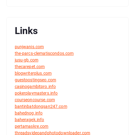
Links
punjwanis.com
the-parcs-clematiscondos.com
jusu-gb.com
thecarepet.com
blogwriterplus.com
guestpostingseo.com
casinogambitpro.info
pokerplaymasters.info
courseoncourse.com
bantinbatdongsan247.com
bahednog.info
bahenxgek.info
pertamaskre.com
threadsvideoandphotodownloader.com