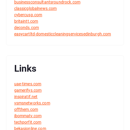
businessconsultantsroundrock.com
classicglobalnews.com
cybercusp.com
britaintt.com
deconds.com
easycartltd-domesticcleaningservicesedinburgh.com
Links
uae-times.com
gamerifys.com
inspiratif.net
vsmsnetworks.com
offthem.com
ibommatv.com
techporfit.com
bekasionline.com