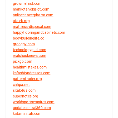
growmefast.com
mahkotahokislot.com
onlinecancerpharm.com
ufalek.org
mattress-disposal.com
happyflooringandcabinets.com
bodybuildinglife.co
qrdoggy.com
technologygud.com
realshocknews.com
pickgb.com
healthmistakes.com
ksfashiondresses.com
patterntrader.org
cnhpa.net
sitalotus.com
supernotes.org
worldsportsempires.com
updatecentral360.com
katamastah.com