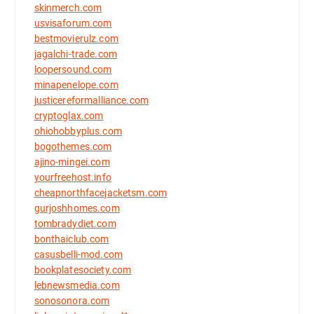
skinmerch.com
usvisaforum.com
bestmovierulz.com
jagalchi-trade.com
loopersound.com
minapenelope.com
justicereformalliance.com
cryptoglax.com
ohiohobbyplus.com
bogothemes.com
ajino-mingei.com
yourfreehost.info
cheapnorthfacejacketsm.com
gurjoshhomes.com
tombradydiet.com
bonthaiclub.com
casusbelli-mod.com
bookplatesociety.com
lebnewsmedia.com
sonosonora.com