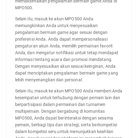
memaksimalkan pengalaman bermain game Anda di
MPO500.
Selain itu, masuk ke akun MPO500 Anda
memungkinkan Anda untuk menyesuaikan
pengalaman bermain game agar sesuai dengan
preferensi Anda. Anda dapat mempersonalisasi
pengaturan akun Anda, memilih permainan favorit
Anda, dan mengatur notifikasi untuk tetap mendapat
informasi tentang acara dan promosi mendatang.
Dengan menyesuaikan akun sesuai keinginan, Anda
dapat menciptakan pengalaman bermain game yang
lebih menyenangkan dan personal.
Selain itu, masuk ke akun MPO500 Anda memberi Anda
kesempatan untuk terhubung dengan pemain lain dan
berpartisipasi dalam permainan dan turnamen
multipemain. Dengan bergabung di komunitas
MPO500, Anda dapat berinteraksi dengan sesama
pemain, berbagi tips dan strategi, serta berkompetisi
dalam kompetisi seru untuk menunjukkan keahlian