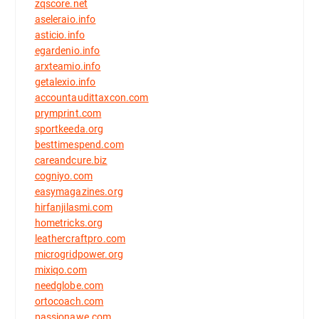
zqscore.net
aseleraio.info
asticio.info
egardenio.info
arxteamio.info
getalexio.info
accountaudittaxcon.com
prymprint.com
sportkeeda.org
besttimespend.com
careandcure.biz
cogniyo.com
easymagazines.org
hirfanjilasmi.com
hometricks.org
leathercraftpro.com
microgridpower.org
mixiqo.com
needglobe.com
ortocoach.com
passionawe.com