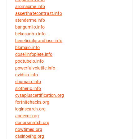
aromaxme.info
asserthatecontrast.info
atenderme.info
bangumiio.info
bekosunhu.info
beneficialgrandiose.info
blomaio.info
dosellinfoplete.info
podtubeio.info
powerfulvolatile.info
qvidsio.info
shumaio.info
slotherio.info
cysapluscertification.org
fortnitehacks.org
loginsearch.org
aodecor.org
donorsmatch.org
nowtimes.org
casinoeing.org