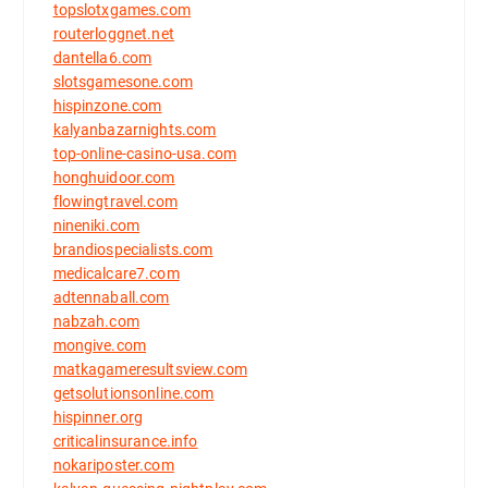
topslotxgames.com
routerloggnet.net
dantella6.com
slotsgamesone.com
hispinzone.com
kalyanbazarnights.com
top-online-casino-usa.com
honghuidoor.com
flowingtravel.com
nineniki.com
brandiospecialists.com
medicalcare7.com
adtennaball.com
nabzah.com
mongive.com
matkagameresultsview.com
getsolutionsonline.com
hispinner.org
criticalinsurance.info
nokariposter.com