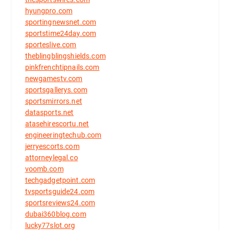
hyungpro.com
sportingnewsnet.com
sportstime24day.com
sporteslive.com
theblingblingshields.com
pinkfrenchtipnails.com
newgamestv.com
sportsgallerys.com
sportsmirrors.net
datasports.net
atasehirescortu.net
engineeringtechub.com
jerryescorts.com
attorneylegal.co
voomb.com
techgadgetpoint.com
tvsportsguide24.com
sportsreviews24.com
dubai360blog.com
lucky77slot.org