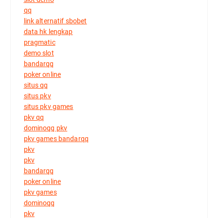
qq
link alternatif sbobet
data hk lengkap
pragmatic
demo slot
bandarqq
poker online
situs qq
situs pkv
situs pkv games
pkv qq
dominoqq pkv
pkv games bandarqq
pkv
pkv
bandarqq
poker online
pkv games
dominoqq
pkv