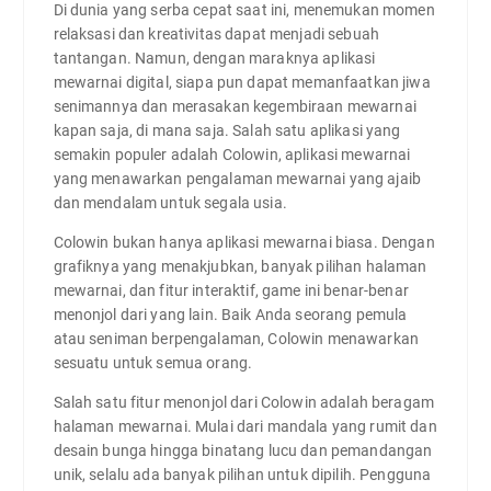
Di dunia yang serba cepat saat ini, menemukan momen
relaksasi dan kreativitas dapat menjadi sebuah
tantangan. Namun, dengan maraknya aplikasi
mewarnai digital, siapa pun dapat memanfaatkan jiwa
senimannya dan merasakan kegembiraan mewarnai
kapan saja, di mana saja. Salah satu aplikasi yang
semakin populer adalah Colowin, aplikasi mewarnai
yang menawarkan pengalaman mewarnai yang ajaib
dan mendalam untuk segala usia.
Colowin bukan hanya aplikasi mewarnai biasa. Dengan
grafiknya yang menakjubkan, banyak pilihan halaman
mewarnai, dan fitur interaktif, game ini benar-benar
menonjol dari yang lain. Baik Anda seorang pemula
atau seniman berpengalaman, Colowin menawarkan
sesuatu untuk semua orang.
Salah satu fitur menonjol dari Colowin adalah beragam
halaman mewarnai. Mulai dari mandala yang rumit dan
desain bunga hingga binatang lucu dan pemandangan
unik, selalu ada banyak pilihan untuk dipilih. Pengguna