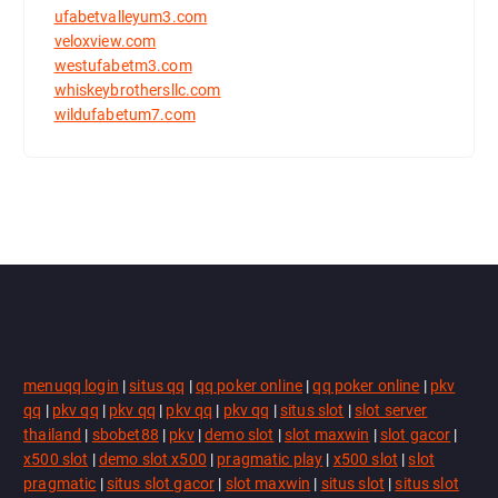
ufabetvalleyum3.com
veloxview.com
westufabetm3.com
whiskeybrothersllc.com
wildufabetum7.com
menuqq login
|
situs qq
|
qq poker online
|
qq poker online
|
pkv
qq
|
pkv qq
|
pkv qq
|
pkv qq
|
pkv qq
|
situs slot
|
slot server
thailand
|
sbobet88
|
pkv
|
demo slot
|
slot maxwin
|
slot gacor
|
x500 slot
|
demo slot x500
|
pragmatic play
|
x500 slot
|
slot
pragmatic
|
situs slot gacor
|
slot maxwin
|
situs slot
|
situs slot