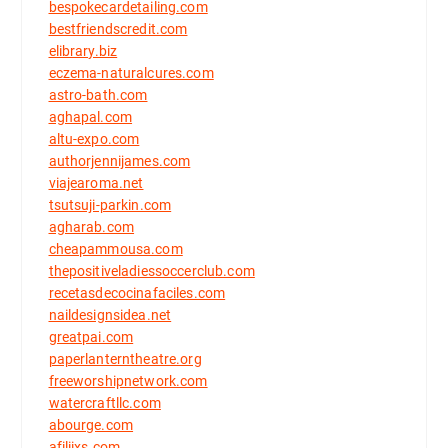
bespokecardetailing.com
bestfriendscredit.com
elibrary.biz
eczema-naturalcures.com
astro-bath.com
aghapal.com
altu-expo.com
authorjennijames.com
viajearoma.net
tsutsuji-parkin.com
agharab.com
cheapammousa.com
thepositiveladiessoccerclub.com
recetasdecocinafaciles.com
naildesignsidea.net
greatpai.com
paperlanterntheatre.org
freeworshipnetwork.com
watercraftllc.com
abourge.com
afiliixs.com