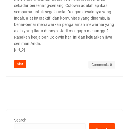
sekadar bersenang-senang, Colowin adalah aplikasi
sempurna untuk segala usia. Dengan desainnya yang
indah, alat interaktif, dan komunitas yang dinamis, ia
benar-benar menawarkan pengalaman mewarnai yang
ajaib yang tiada duanya. Jadi mengapa menunggu?
Rasakan keajaiban Colowin hari ini dan keluarkan jiwa
seniman Anda.
[ad_2]
slot
Comments 0
Search