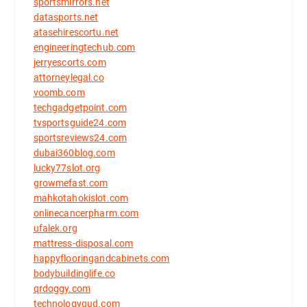
sportsmirrors.net
datasports.net
atasehirescortu.net
engineeringtechub.com
jerryescorts.com
attorneylegal.co
voomb.com
techgadgetpoint.com
tvsportsguide24.com
sportsreviews24.com
dubai360blog.com
lucky77slot.org
growmefast.com
mahkotahokislot.com
onlinecancerpharm.com
ufalek.org
mattress-disposal.com
happyflooringandcabinets.com
bodybuildinglife.co
qrdoggy.com
technologygud.com