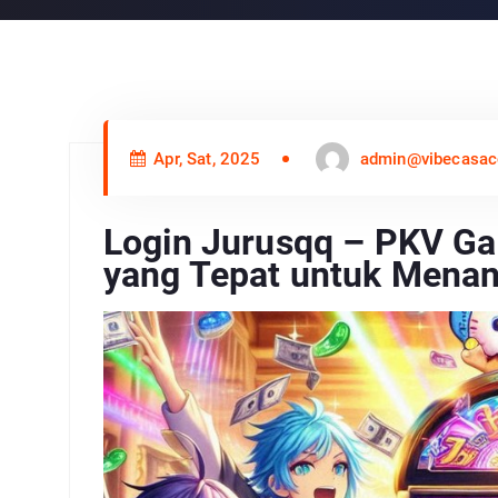
Apr, Sat, 2025
admin@vibecasac
Login Jurusqq – PKV G
yang Tepat untuk Menan