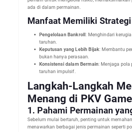
ada di dalam permainan.
Manfaat Memiliki Strategi
Pengelolaan Bankroll
: Menghindari kerug
taruhan.
Keputusan yang Lebih Bijak
: Membantu pe
bukan hanya perasaan.
Konsistensi dalam Bermain
: Menjaga pola 
taruhan impulsif.
Langkah-Langkah Men
Menang di PKV Game
1. Pahami Permainan yan
Sebelum mulai bertaruh, penting untuk memaha
menawarkan berbagai jenis permainan seperti p