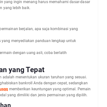
main yang ingin menang harus memahami dasar-dasar
 yang lebih baik.
ermainan berjalan, apa saja kombinasi yang
us yang menyediakan panduan lengkap untuk
ermain dengan uang asli, coba berlatih
an yang Tepat
an adalah menentukan ukuran taruhan yang sesuai.
nghabiskan bankroll Anda dengan cepat, sedangkan
rusqq
memberikan keuntungan yang optimal. Pemain
l yang dimiliki dan jenis permainan yang dipilih.
uhan