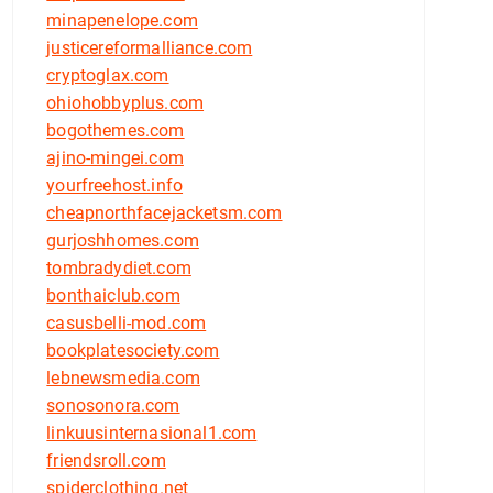
minapenelope.com
justicereformalliance.com
cryptoglax.com
ohiohobbyplus.com
bogothemes.com
ajino-mingei.com
yourfreehost.info
cheapnorthfacejacketsm.com
gurjoshhomes.com
tombradydiet.com
bonthaiclub.com
casusbelli-mod.com
bookplatesociety.com
lebnewsmedia.com
sonosonora.com
linkuusinternasional1.com
friendsroll.com
spiderclothing.net