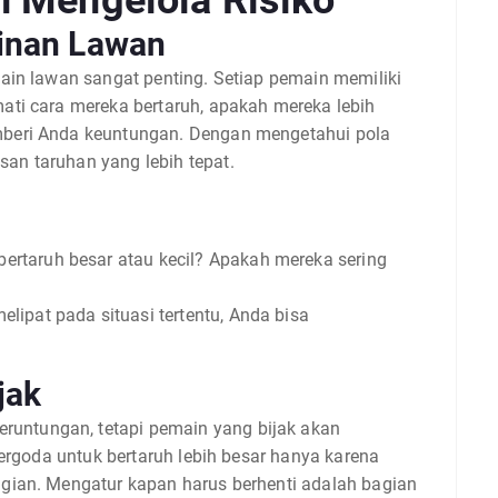
inan Lawan
ain lawan sangat penting. Setiap pemain memiliki
ati cara mereka bertaruh, apakah mereka lebih
mberi Anda keuntungan. Dengan mengetahui pola
an taruhan yang lebih tepat.
bertaruh besar atau kecil? Apakah mereka sering
melipat pada situasi tertentu, Anda bisa
jak
ntungan, tetapi pemain yang bijak akan
tergoda untuk bertaruh lebih besar hanya karena
gian. Mengatur kapan harus berhenti adalah bagian