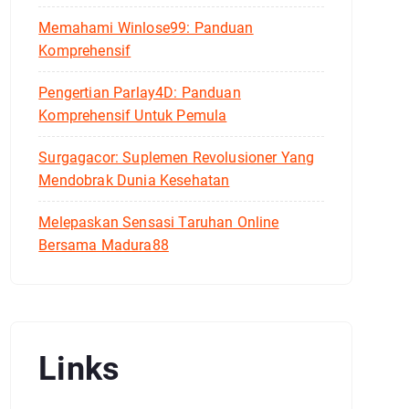
Memahami Winlose99: Panduan
Komprehensif
Pengertian Parlay4D: Panduan
Komprehensif Untuk Pemula
Surgagacor: Suplemen Revolusioner Yang
Mendobrak Dunia Kesehatan
Melepaskan Sensasi Taruhan Online
Bersama Madura88
Links