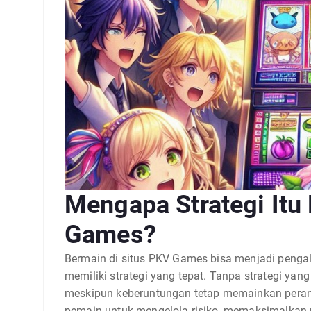
Mengapa Strategi Itu
Games?
Bermain di situs PKV Games bisa menjadi peng
memiliki strategi yang tepat. Tanpa strategi yan
meskipun keberuntungan tetap memainkan peran
pemain untuk mengelola risiko, memaksimalkan 