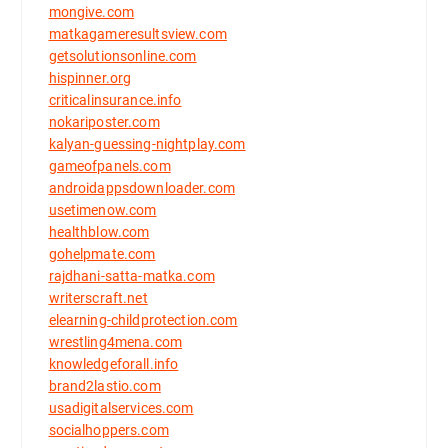
mongive.com
matkagameresultsview.com
getsolutionsonline.com
hispinner.org
criticalinsurance.info
nokariposter.com
kalyan-guessing-nightplay.com
gameofpanels.com
androidappsdownloader.com
usetimenow.com
healthblow.com
gohelpmate.com
rajdhani-satta-matka.com
writerscraft.net
elearning-childprotection.com
wrestling4mena.com
knowledgeforall.info
brand2lastio.com
usadigitalservices.com
socialhoppers.com