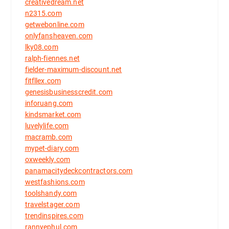
creativedream.net
n2315.com
getwebonline.com
onlyfansheaven.com
lky08.com
ralph-fiennes.net
fielder-maximum-discount.net
fitfllex.com
genesisbusinesscredit.com
inforuang.com
kindsmarket.com
luvelylife.com
macramb.com
mypet-diary.com
oxweekly.com
panamacitydeckcontractors.com
westfashions.com
toolshandy.com
travelstager.com
trendinspires.com
rannyephul.com