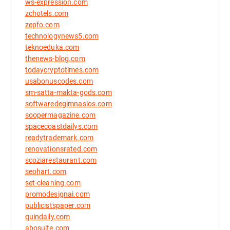
ws-expression.com
zchotels.com
zepfo.com
technologynews5.com
teknoeduka.com
thenews-blog.com
todaycryptotimes.com
usabonuscodes.com
sm-satta-makta-gods.com
softwaredegimnasios.com
soopermagazine.com
spacecoastdailys.com
readytrademark.com
renovationsrated.com
scoziarestaurant.com
seohart.com
set-cleaning.com
promodesignai.com
publicistspaper.com
quindaily.com
abosulte.com