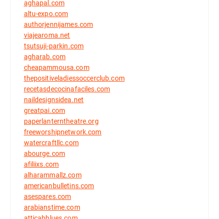
aghapal.com
altu-expo.com
authorjennijames.com
viajearoma.net
tsutsuji-parkin.com
agharab.com
cheapammousa.com
thepositiveladiessoccerclub.com
recetasdecocinafaciles.com
naildesignsidea.net
greatpai.com
paperlanterntheatre.org
freeworshipnetwork.com
watercraftllc.com
abourge.com
afiliixs.com
alharammallz.com
americanbulletins.com
asespares.com
arabianstime.com
atticabblues.com