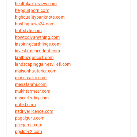
healthkartreview.com
helpquitporn.com
highqualitybanknote.com
hostingnews24.com
hottstyle.com
howtodiyanything.com
inspiringearthlings.com
investindependent.com
kralbozguncu1.com
landscapinggainesvillefl.com
maisonhauturier.com
mascreator.com
menafahmi.com
mukhtarmeer.com
nascartoday.com
nqted.com
nzdriverlicence.com
pagalguru.com
pcegame.com
pgslot-r2.com