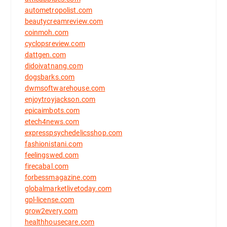
autometropolist.com
beautycreamreview.com
coinmoh.com
cyclopsreview.com
dattgen.com
didoivatnang.com
dogsbarks.com
dwmsoftwarehouse.com
enjoytroyjackson.com
epicaimbots.com
etech4news.com
expresspsychedelicsshop.com
fashionistani.com
feelingswed.com
firecabal.com
forbessmagazine.com
globalmarketlivetoday.com
gpl-license.com
grow2every.com
healthhousecare.com