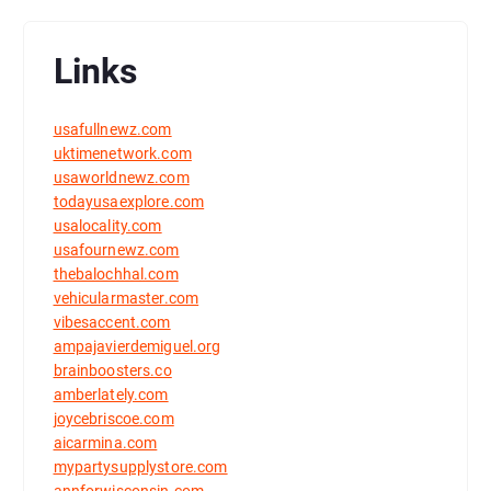
Links
usafullnewz.com
uktimenetwork.com
usaworldnewz.com
todayusaexplore.com
usalocality.com
usafournewz.com
thebalochhal.com
vehicularmaster.com
vibesaccent.com
ampajavierdemiguel.org
brainboosters.co
amberlately.com
joycebriscoe.com
aicarmina.com
mypartysupplystore.com
annforwisconsin.com