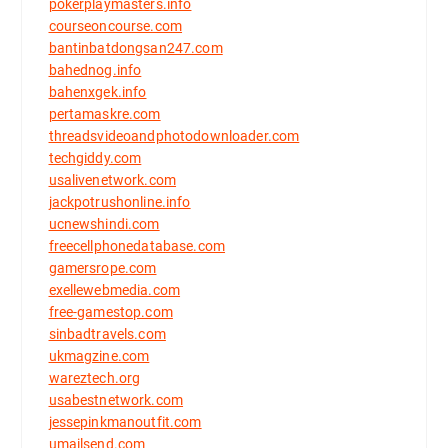
pokerplaymasters.info
courseoncourse.com
bantinbatdongsan247.com
bahednog.info
bahenxgek.info
pertamaskre.com
threadsvideoandphotodownloader.com
techgiddy.com
usalivenetwork.com
jackpotrushonline.info
ucnewshindi.com
freecellphonedatabase.com
gamersrope.com
exellewebmedia.com
free-gamestop.com
sinbadtravels.com
ukmagzine.com
wareztech.org
usabestnetwork.com
jessepinkmanoutfit.com
umailsend.com