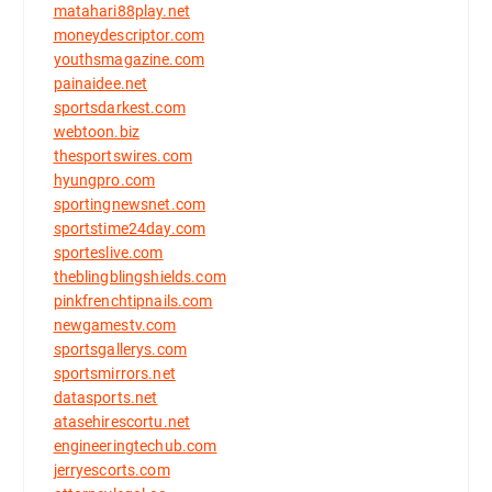
matahari88play.net
moneydescriptor.com
youthsmagazine.com
painaidee.net
sportsdarkest.com
webtoon.biz
thesportswires.com
hyungpro.com
sportingnewsnet.com
sportstime24day.com
sporteslive.com
theblingblingshields.com
pinkfrenchtipnails.com
newgamestv.com
sportsgallerys.com
sportsmirrors.net
datasports.net
atasehirescortu.net
engineeringtechub.com
jerryescorts.com