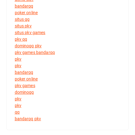
bandarqq
poker online
situs qq
situs pkv
situs pkv games
pkv qq
dominoqq pkv
pkv games bandarqq
pkv
pkv
bandarqq
poker online
pkv games
dominoqq
pkv
pkv
qq
bandarqq pkv