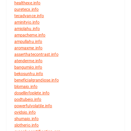
healthexe.info
puretecx.info
tecadvance.info
aminityio.info
amiolahu.info
ampacheme.info
ampullahu.info
aromaxme.info
asserthatecontrast.info
atenderme.info
bangumiio.info
bekosunhu.info
beneficialgrandiose.info
blomaio.info
dosellinfoplete.info
podtubeio.info
powerfulvolatile.info
qvidsio.info
shumaio.info
slotherio.info