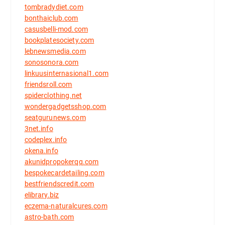
tombradydiet.com
bonthaiclub.com
casusbelli-mod.com
bookplatesociety.com
lebnewsmedia.com
sonosonora.com
linkuusinternasional1.com
friendsroll.com
spiderclothing.net
wondergadgetsshop.com
seatgurunews.com
3net.info
codeplex.info
okena.info
akunidpropokerqq.com
bespokecardetailing.com
bestfriendscredit.com
elibrary.biz
eczema-naturalcures.com
astro-bath.com