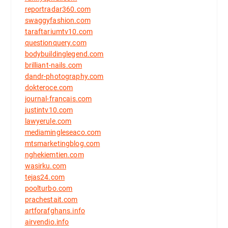
reportradar360.com
swaggyfashion.com
taraftariumtv10.com
questionquery.com
bodybuildinglegend.com
brilliant-nails.com
dandr-photography.com
dokteroce.com
journal-francais.com
justintv10.com
lawyerule.com
mediamingleseaco.com
mtsmarketingblog.com
nghekiemtien.com
wasirku.com
tejas24.com
poolturbo.com
prachestait.com
artforafghans.info
airvendio.info