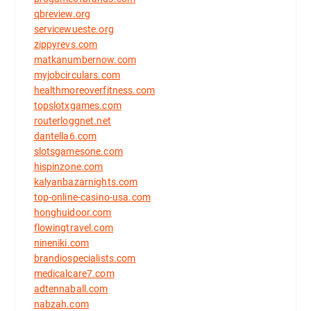
qbreview.org
servicewueste.org
zippyrevs.com
matkanumbernow.com
myjobcirculars.com
healthmoreoverfitness.com
topslotxgames.com
routerloggnet.net
dantella6.com
slotsgamesone.com
hispinzone.com
kalyanbazarnights.com
top-online-casino-usa.com
honghuidoor.com
flowingtravel.com
nineniki.com
brandiospecialists.com
medicalcare7.com
adtennaball.com
nabzah.com