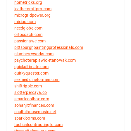
hometricks.org
leathercraftpro.com
microgridpower.org
mixiqo.com
needglobe.com
ortocoach.com
passionawe.com
pittsburghpaintingprofessionals.com
plumberryworks.com
psychoterapiawioletanowak.com
quickultimate.com
quirkyquester.com
sexmedicineformen.com
shiftripple.com
slotterpercaya.co
smartcoolbox.com
sohanjitfinances.com
soulfulhousemusic.net
sparklooms.com
tacticalcontractingllc.com
thecapitalpowers.com