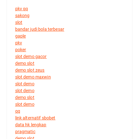
pkv qq
sakong
slot
bandar judi bola terbesar
gaple
pkv
poker
slot demo gacor
demo slot
demo slot zeus
slot demo maxwin
slot demo
slot demo
demo slot
slot demo
qq
link alternatif sbobet
data hk lengkap
pragmatic
demo slot