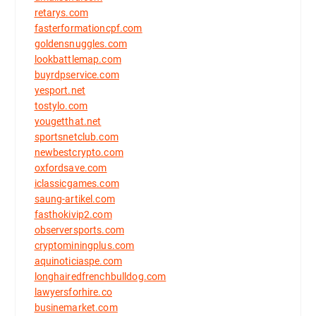
retarys.com
fasterformationcpf.com
goldensnuggles.com
lookbattlemap.com
buyrdpservice.com
yesport.net
tostylo.com
yougetthat.net
sportsnetclub.com
newbestcrypto.com
oxfordsave.com
iclassicgames.com
saung-artikel.com
fasthokivip2.com
observersports.com
cryptominingplus.com
aquinoticiaspe.com
longhairedfrenchbulldog.com
lawyersforhire.co
businemarket.com