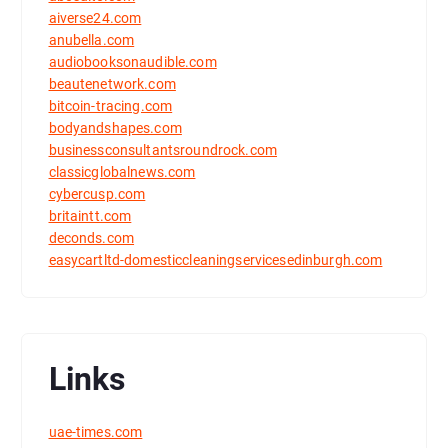
aiverse24.com
anubella.com
audiobooksonaudible.com
beautenetwork.com
bitcoin-tracing.com
bodyandshapes.com
businessconsultantsroundrock.com
classicglobalnews.com
cybercusp.com
britaintt.com
deconds.com
easycartltd-domesticcleaningservicesedinburgh.com
Links
uae-times.com