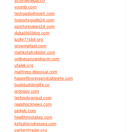
attorneylegal.co
voomb.com
techgadgetpoint.com
tvsportsguide24.com
sportsreviews24.com
dubai360blog.com
lucky77slot.org
growmefast.com
mahkotahokislot.com
onlinecancerpharm.com
ufalek.org
mattress-disposal.com
happyflooringandcabinets.com
bodybuildinglife.co
qrdoggy.com
technologygud.com
realshocknews.com
pickgb.com
healthmistakes.com
ksfashiondresses.com
patterntrader.org