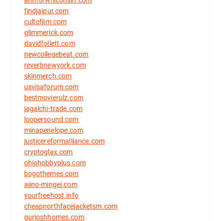
findjaipur.com
cultofjim.com
glimmerick.com
davidfollett.com
newcollegebeat.com
reverbnewyork.com
skinmerch.com
usvisaforum.com
bestmovierulz.com
jagalchi-trade.com
loopersound.com
minapenelope.com
justicereformalliance.com
cryptoglax.com
ohiohobbyplus.com
bogothemes.com
ajino-mingei.com
yourfreehost.info
cheapnorthfacejacketsm.com
gurjoshhomes.com