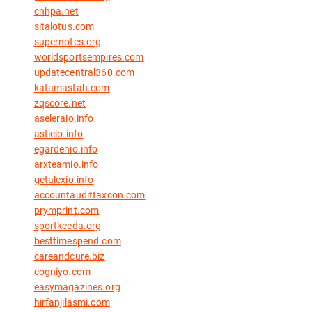
cnhpa.net
sitalotus.com
supernotes.org
worldsportsempires.com
updatecentral360.com
katamastah.com
zqscore.net
aseleraio.info
asticio.info
egardenio.info
arxteamio.info
getalexio.info
accountaudittaxcon.com
prymprint.com
sportkeeda.org
besttimespend.com
careandcure.biz
cogniyo.com
easymagazines.org
hirfanjilasmi.com