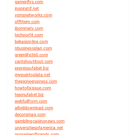
gamerifys.com
inspiratif.net
vsmsnetworks.com
offthem.com
ibommatv.com
techporfit.com
bekasionline.com
nbusinessplan.com
greenlife360.com
cantshoutitout.com
expressufabet.biz
mypuertoplata.net
thepioneerxpress.com
howtofixissue.com
teamufabet.biz
webfullform.com
allviddownload.com
decorsmag.com
gamblingcasinonews.com
universitiesofamerica.net
progameofbrands.com