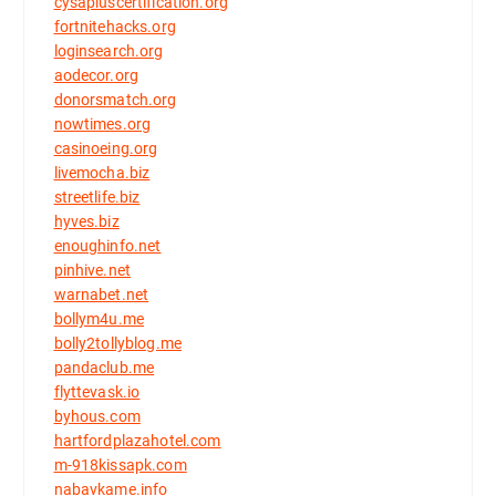
cysapluscertification.org
fortnitehacks.org
loginsearch.org
aodecor.org
donorsmatch.org
nowtimes.org
casinoeing.org
livemocha.biz
streetlife.biz
hyves.biz
enoughinfo.net
pinhive.net
warnabet.net
bollym4u.me
bolly2tollyblog.me
pandaclub.me
flyttevask.io
byhous.com
hartfordplazahotel.com
m-918kissapk.com
nabavkame.info