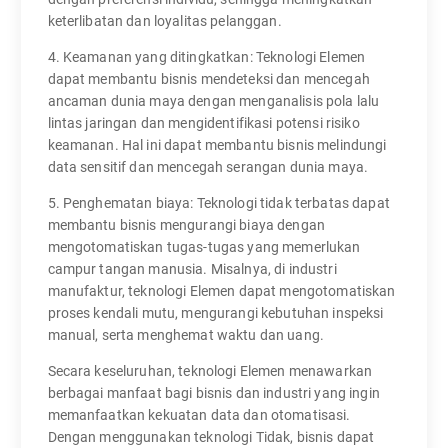
keterlibatan dan loyalitas pelanggan.
4. Keamanan yang ditingkatkan: Teknologi Elemen
dapat membantu bisnis mendeteksi dan mencegah
ancaman dunia maya dengan menganalisis pola lalu
lintas jaringan dan mengidentifikasi potensi risiko
keamanan. Hal ini dapat membantu bisnis melindungi
data sensitif dan mencegah serangan dunia maya.
5. Penghematan biaya: Teknologi tidak terbatas dapat
membantu bisnis mengurangi biaya dengan
mengotomatiskan tugas-tugas yang memerlukan
campur tangan manusia. Misalnya, di industri
manufaktur, teknologi Elemen dapat mengotomatiskan
proses kendali mutu, mengurangi kebutuhan inspeksi
manual, serta menghemat waktu dan uang.
Secara keseluruhan, teknologi Elemen menawarkan
berbagai manfaat bagi bisnis dan industri yang ingin
memanfaatkan kekuatan data dan otomatisasi.
Dengan menggunakan teknologi Tidak, bisnis dapat