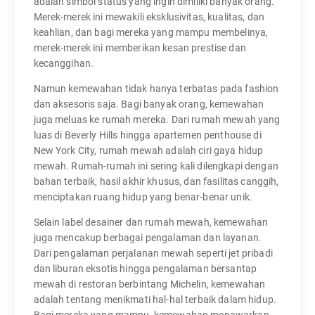
adalah simbol status yang ingin dimiliki banyak orang.
Merek-merek ini mewakili eksklusivitas, kualitas, dan
keahlian, dan bagi mereka yang mampu membelinya,
merek-merek ini memberikan kesan prestise dan
kecanggihan.
Namun kemewahan tidak hanya terbatas pada fashion
dan aksesoris saja. Bagi banyak orang, kemewahan
juga meluas ke rumah mereka. Dari rumah mewah yang
luas di Beverly Hills hingga apartemen penthouse di
New York City, rumah mewah adalah ciri gaya hidup
mewah. Rumah-rumah ini sering kali dilengkapi dengan
bahan terbaik, hasil akhir khusus, dan fasilitas canggih,
menciptakan ruang hidup yang benar-benar unik.
Selain label desainer dan rumah mewah, kemewahan
juga mencakup berbagai pengalaman dan layanan.
Dari pengalaman perjalanan mewah seperti jet pribadi
dan liburan eksotis hingga pengalaman bersantap
mewah di restoran berbintang Michelin, kemewahan
adalah tentang menikmati hal-hal terbaik dalam hidup.