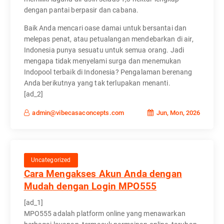
dengan pantai berpasir dan cabana.
Baik Anda mencari oase damai untuk bersantai dan
melepas penat, atau petualangan mendebarkan di air,
Indonesia punya sesuatu untuk semua orang. Jadi
mengapa tidak menyelami surga dan menemukan
Indopool terbaik di Indonesia? Pengalaman berenang
Anda berikutnya yang tak terlupakan menanti.
[ad_2]
Jun, Mon, 2026
admin@vibecasaconcepts.com
Uncategorized
Cara Mengakses Akun Anda dengan
Mudah dengan Login MPO555
[ad_1]
MPO555 adalah platform online yang menawarkan