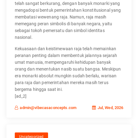
telah sangat berkurang, dengan banyak monarki yang
mengadopsi bentuk pemerintahan konstitusional yang
membatasi wewenang raja. Namun, raja masih
memegang peran simbolis di banyak negara, yaitu
sebagai tokoh pemersatu dan simbol identitas
nasional.
Kekuasaan dan keistimewaan raja telah memainkan
peranan penting dalam membentuk jalannya sejarah
umat manusia, mempengaruhi kehidupan banyak
orang dan menentukan nasib suatu bangsa. Meskipun
era monarki absolut mungkin sudah berlalu, warisan
para raja dan pemerintahan mereka masih terus
bergema hingga saat ini.
[ad_2]
Jul, Wed, 2026
admin@vibecasaconcepts.com
Uncategorized