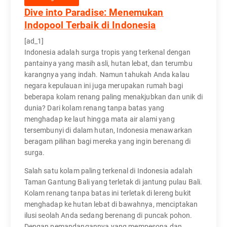
Dive into Paradise: Menemukan
Indopool Terbaik di Indonesia
[ad_1]
Indonesia adalah surga tropis yang terkenal dengan
pantainya yang masih asli, hutan lebat, dan terumbu
karangnya yang indah. Namun tahukah Anda kalau
negara kepulauan ini juga merupakan rumah bagi
beberapa kolam renang paling menakjubkan dan unik di
dunia? Dari kolam renang tanpa batas yang
menghadap ke laut hingga mata air alami yang
tersembunyi di dalam hutan, Indonesia menawarkan
beragam pilihan bagi mereka yang ingin berenang di
surga.
Salah satu kolam paling terkenal di Indonesia adalah
Taman Gantung Bali yang terletak di jantung pulau Bali.
Kolam renang tanpa batas ini terletak di lereng bukit
menghadap ke hutan lebat di bawahnya, menciptakan
ilusi seolah Anda sedang berenang di puncak pohon.
Dengan pemandangannya yang mempesona dan