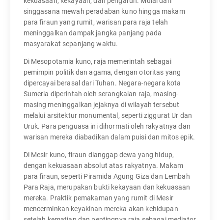
kekuasaan, kekayaan, dan pengaruh. Mulai dari
singgasana mewah peradaban kuno hingga makam
para firaun yang rumit, warisan para raja telah
meninggalkan dampak jangka panjang pada
masyarakat sepanjang waktu.
Di Mesopotamia kuno, raja memerintah sebagai
pemimpin politik dan agama, dengan otoritas yang
dipercayai berasal dari Tuhan. Negara-negara kota
Sumeria diperintah oleh serangkaian raja, masing-
masing meninggalkan jejaknya di wilayah tersebut
melalui arsitektur monumental, seperti ziggurat Ur dan
Uruk. Para penguasa ini dihormati oleh rakyatnya dan
warisan mereka diabadikan dalam puisi dan mitos epik.
Di Mesir kuno, firaun dianggap dewa yang hidup,
dengan kekuasaan absolut atas rakyatnya. Makam
para firaun, seperti Piramida Agung Giza dan Lembah
Para Raja, merupakan bukti kekayaan dan kekuasaan
mereka. Praktik pemakaman yang rumit di Mesir
mencerminkan keyakinan mereka akan kehidupan
setelah kematian dan pentingnya raja sebagai mediator