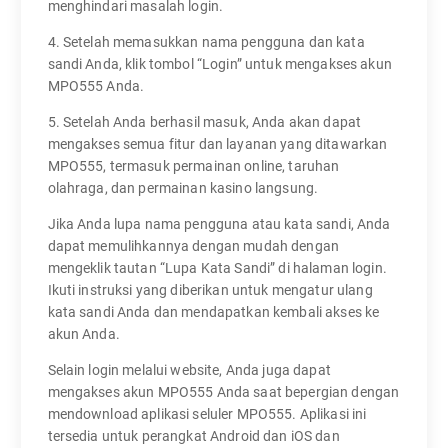
menghindari masalah login.
4. Setelah memasukkan nama pengguna dan kata
sandi Anda, klik tombol “Login” untuk mengakses akun
MPO555 Anda.
5. Setelah Anda berhasil masuk, Anda akan dapat
mengakses semua fitur dan layanan yang ditawarkan
MPO555, termasuk permainan online, taruhan
olahraga, dan permainan kasino langsung.
Jika Anda lupa nama pengguna atau kata sandi, Anda
dapat memulihkannya dengan mudah dengan
mengeklik tautan “Lupa Kata Sandi” di halaman login.
Ikuti instruksi yang diberikan untuk mengatur ulang
kata sandi Anda dan mendapatkan kembali akses ke
akun Anda.
Selain login melalui website, Anda juga dapat
mengakses akun MPO555 Anda saat bepergian dengan
mendownload aplikasi seluler MPO555. Aplikasi ini
tersedia untuk perangkat Android dan iOS dan