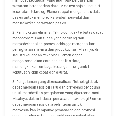
membuat keputusan yang lebih baik berdasarkan
wawasan berdasarkan data. Misalnya saja di industri
kesehatan, teknologi Elemen dapat menganalisis data
pasien untuk memprediksi wabah penyakit dan
meningkatkan perawatan pasien.
2. Peningkatan efisiensi: Teknologi tidak terbatas dapat
mengotomatiskan tugas yang berulang dan
menyederhanakan proses, sehingga menghasilkan
peningkatan efisiensi dan produktivitas. Misalnya, di
industri keuangan, teknologi Elemen dapat
mengotomatiskan entri dan analisis data,
memungkinkan lembaga keuangan mengambil
keputusan lebih cepat dan akurat.
3. Pengalaman yang dipersonalisasi: Teknologi tidak
dapat menganalisis perilaku dan preferensi pengguna
untuk memberikan pengalaman yang dipersonalisasi.
Misalnya, dalam industri pemasaran, teknologi Elemen
dapat menganalisis data pelanggan untuk
menyesuaikan kampanye pemasaran dan promosi
dengan preferensi individu, sehingga meningkatkan