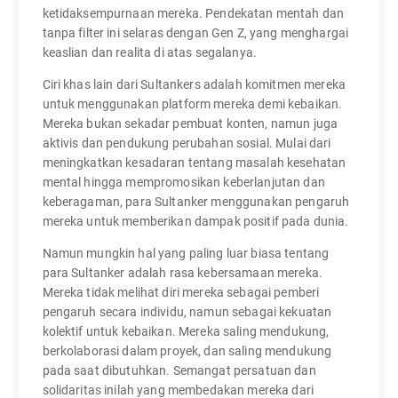
ketidaksempurnaan mereka. Pendekatan mentah dan
tanpa filter ini selaras dengan Gen Z, yang menghargai
keaslian dan realita di atas segalanya.
Ciri khas lain dari Sultankers adalah komitmen mereka
untuk menggunakan platform mereka demi kebaikan.
Mereka bukan sekadar pembuat konten, namun juga
aktivis dan pendukung perubahan sosial. Mulai dari
meningkatkan kesadaran tentang masalah kesehatan
mental hingga mempromosikan keberlanjutan dan
keberagaman, para Sultanker menggunakan pengaruh
mereka untuk memberikan dampak positif pada dunia.
Namun mungkin hal yang paling luar biasa tentang
para Sultanker adalah rasa kebersamaan mereka.
Mereka tidak melihat diri mereka sebagai pemberi
pengaruh secara individu, namun sebagai kekuatan
kolektif untuk kebaikan. Mereka saling mendukung,
berkolaborasi dalam proyek, dan saling mendukung
pada saat dibutuhkan. Semangat persatuan dan
solidaritas inilah yang membedakan mereka dari