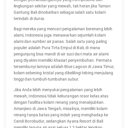
lingkungan sekitar yang mewah, tak heran jika Taman
Gantung Bali dinobatkan sebagai salah satu kolam
terindah di dunia.
Bagi mereka yang mencari pengalaman berenang lebih
alami, Indonesia juga menawarkan sejumlah kolam
alami dan sumber air panas. Salah satu yang paling
populer adalah Pura Tirta Empul di Bali, di mana
pengunjung bisa mandi di air suci dari mata air alami
yang diyakini memiliki khasiat penyembuhan. Permata
tersembunyi lainnya adalah Blue Lagoon di Jawa Timur,
kolam sebening kristal yang dikelilingi tebing menjulang
tinggi dan tumbuh-tumbuhan subur.
Jika Anda lebih menyukai pengalaman yang lebih
mewah, Indonesia tidak kekurangan resor kelas atas
dengan fasilitas kolam renang yang menakjubkan.
Amanjiwo di Jawa Tengah, misalnya, memiliki kolam
renang tanpa batas yang indah yang menghadap ke
Candi Borobudur, sedangkan Ayana Resort di Bali
memiliki laguna air asin seluas 1,3 hektar lengkap