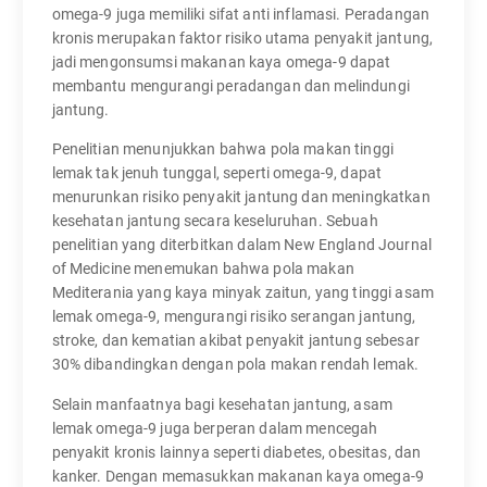
omega-9 juga memiliki sifat anti inflamasi. Peradangan
kronis merupakan faktor risiko utama penyakit jantung,
jadi mengonsumsi makanan kaya omega-9 dapat
membantu mengurangi peradangan dan melindungi
jantung.
Penelitian menunjukkan bahwa pola makan tinggi
lemak tak jenuh tunggal, seperti omega-9, dapat
menurunkan risiko penyakit jantung dan meningkatkan
kesehatan jantung secara keseluruhan. Sebuah
penelitian yang diterbitkan dalam New England Journal
of Medicine menemukan bahwa pola makan
Mediterania yang kaya minyak zaitun, yang tinggi asam
lemak omega-9, mengurangi risiko serangan jantung,
stroke, dan kematian akibat penyakit jantung sebesar
30% dibandingkan dengan pola makan rendah lemak.
Selain manfaatnya bagi kesehatan jantung, asam
lemak omega-9 juga berperan dalam mencegah
penyakit kronis lainnya seperti diabetes, obesitas, dan
kanker. Dengan memasukkan makanan kaya omega-9