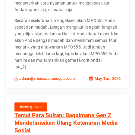
menawarkan cara nyaman untuk mengakses akun
Anda kapan saja, di mana saja.
Secara keseluruhan, mengakses akun MPO555 Anda
cepat dan mudah. Dengan mengikuti langkah-langkah
yang dijelaskan dalam artikel ini, Anda dapat masuk ke
akun Anda dengan mudah dan menikmati semua fitur
menarik yang ditawarkan MPO555. Jadi jangan
menunggu lebih lama lagi, login ke akun MPO555 Anda
hari ini dan mulai mainkan game favorit Anda!
[ad_2]
May, Tue, 2026
admin@vibecasaconcepts.com
Uncategorized
Temui Para Sultan: Bagaimana Gen Z
Mendefinisikan Ulang Ketenaran Media
Sosial