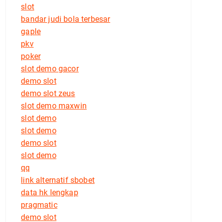
slot
bandar judi bola terbesar
gaple
pkv
poker
slot demo gacor
demo slot
demo slot zeus
slot demo maxwin
slot demo
slot demo
demo slot
slot demo
qq
link alternatif sbobet
data hk lengkap
pragmatic
demo slot