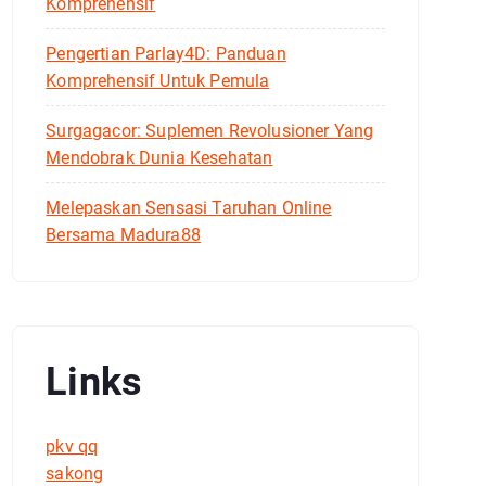
Komprehensif
Pengertian Parlay4D: Panduan
Komprehensif Untuk Pemula
Surgagacor: Suplemen Revolusioner Yang
Mendobrak Dunia Kesehatan
Melepaskan Sensasi Taruhan Online
Bersama Madura88
Links
pkv qq
sakong