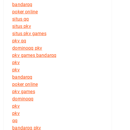
bandarqq
poker online
situs qq
situs pkv
situs pkv games
pkv qq
dominoqq pkv
pkv games bandarqq
pkv
pkv
bandarqq
poker online
pkv games
dominoqq
pkv
pkv
qq
bandarqq pkv