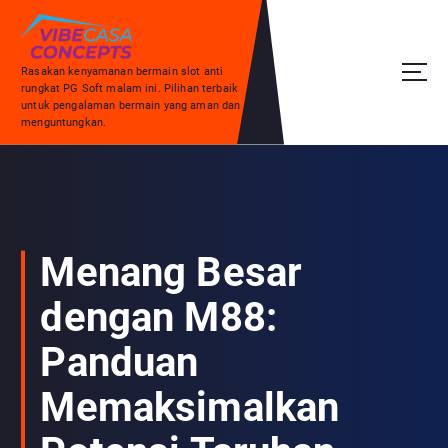
S
k
i
Rasakan kenyamanan bermain slot anti
p
rungkat PG Soft malam ini. Pilihan terbaik
t
untuk pengalaman bermain yang aman dan
o
menguntungkan.
c
o
n
t
e
n
Menang Besar
t
dengan M88:
Panduan
Memaksimalkan