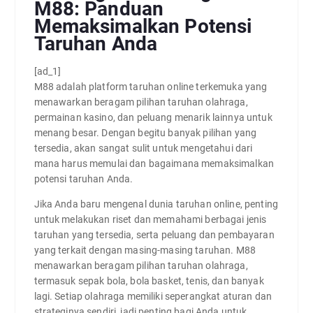
M88: Panduan
Memaksimalkan Potensi
Taruhan Anda
[ad_1]
M88 adalah platform taruhan online terkemuka yang
menawarkan beragam pilihan taruhan olahraga,
permainan kasino, dan peluang menarik lainnya untuk
menang besar. Dengan begitu banyak pilihan yang
tersedia, akan sangat sulit untuk mengetahui dari
mana harus memulai dan bagaimana memaksimalkan
potensi taruhan Anda.
Jika Anda baru mengenal dunia taruhan online, penting
untuk melakukan riset dan memahami berbagai jenis
taruhan yang tersedia, serta peluang dan pembayaran
yang terkait dengan masing-masing taruhan. M88
menawarkan beragam pilihan taruhan olahraga,
termasuk sepak bola, bola basket, tenis, dan banyak
lagi. Setiap olahraga memiliki seperangkat aturan dan
strateginya sendiri, jadi penting bagi Anda untuk