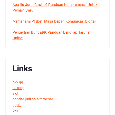
Apa Itu JurusCasino? Panduan Komprehensif Untuk
Pemain Baru
Memahami Plisbet: Masa Depan Komunikasi Digital
Pengertian Bunga99: Panduan Lengkap Taruhan
Online
Links
pkv qq
sakong
slot
bandar judi bola terbesar
gaple
pkv