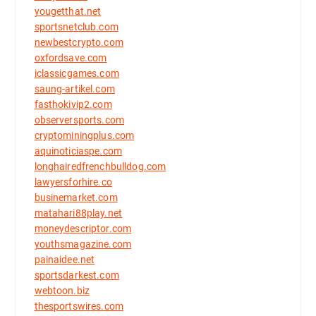
yougetthat.net
sportsnetclub.com
newbestcrypto.com
oxfordsave.com
iclassicgames.com
saung-artikel.com
fasthokivip2.com
observersports.com
cryptominingplus.com
aquinoticiaspe.com
longhairedfrenchbulldog.com
lawyersforhire.co
businemarket.com
matahari88play.net
moneydescriptor.com
youthsmagazine.com
painaidee.net
sportsdarkest.com
webtoon.biz
thesportswires.com