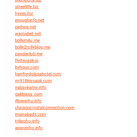
livemocha.biz
streetlife.biz
hyves.biz
enoughinfo.net
pinhive.net
warnabet.net
bollym4u.me
bolly2tollyblog.me
pandaclub.me
flyttevask.io
byhous.com
hartfordplazahotel.com
m-918kissapk.com
nabavkame.info
gakbiasa.com
iflowerhu.info
chicagocrystalconnection.com
imanabadii.com
trilipohu.info
appruptio.info