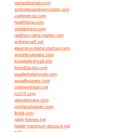
gameofpanels.com
androidappsdownloader.com
usetimenow.com
healthblow.com
gohelpmate.com
rajdhani-satta-matka.com
writerscraft.net
elearning-childprotection.com
wrestling4mena.com
knowledgeforall.info
brand2lastio.com
usadigitalservices.com
socialhoppers.com
creativedream.net
n2315.com
getwebonline.com
onlyfansheaven.com
lky08.com
ralph-fiennes.net
fielder-maximum-discount.net