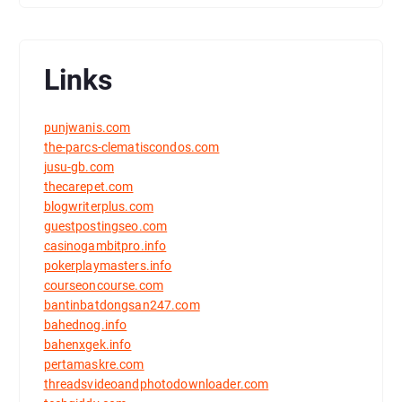
Links
punjwanis.com
the-parcs-clematiscondos.com
jusu-gb.com
thecarepet.com
blogwriterplus.com
guestpostingseo.com
casinogambitpro.info
pokerplaymasters.info
courseoncourse.com
bantinbatdongsan247.com
bahednog.info
bahenxgek.info
pertamaskre.com
threadsvideoandphotodownloader.com