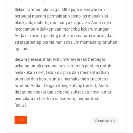
Selain taruhan olahraga, M88 juga menawarkan
berbagai macam permainan kasino, termasuk slot,
blackjack, roulette, dan banyak lagi. Jika Anda ingin
mencampuradukkan dan mencoba keberuntungan
Anda di kasino, penting untuk memahami aturan dan
strategi setiap permainan sebelum memasang taruhan
apa pun.
Secara keseluruhan, M88 menawarkan berbagai
peluang untuk menang besar, namun penting untuk
melakukan riset, tetap disiplin, dan memanfaatkan
promosi dan bonus untuk memaksimalkan potensi
taruhan Anda. Dengan mengikuti tip berikut, Anda
dapat meningkatkan peluang sukses dan menikmati
pengalaman taruhan online yang bermanfaat.
[ad_2]
slot
Comments 0