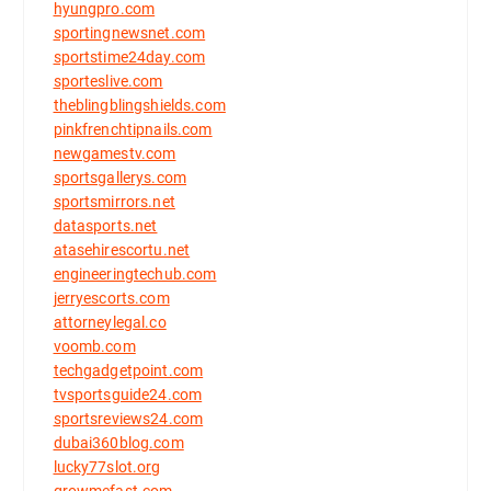
hyungpro.com
sportingnewsnet.com
sportstime24day.com
sporteslive.com
theblingblingshields.com
pinkfrenchtipnails.com
newgamestv.com
sportsgallerys.com
sportsmirrors.net
datasports.net
atasehirescortu.net
engineeringtechub.com
jerryescorts.com
attorneylegal.co
voomb.com
techgadgetpoint.com
tvsportsguide24.com
sportsreviews24.com
dubai360blog.com
lucky77slot.org