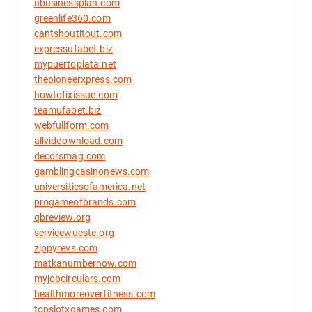
nbusinessplan.com
greenlife360.com
cantshoutitout.com
expressufabet.biz
mypuertoplata.net
thepioneerxpress.com
howtofixissue.com
teamufabet.biz
webfullform.com
allviddownload.com
decorsmag.com
gamblingcasinonews.com
universitiesofamerica.net
progameofbrands.com
qbreview.org
servicewueste.org
zippyrevs.com
matkanumbernow.com
myjobcirculars.com
healthmoreoverfitness.com
topslotxgames.com