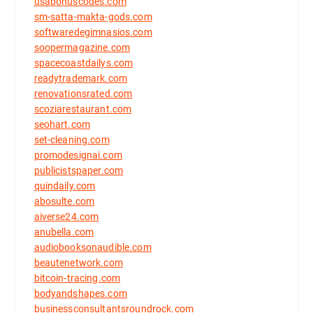
usabonuscodes.com
sm-satta-makta-gods.com
softwaredegimnasios.com
soopermagazine.com
spacecoastdailys.com
readytrademark.com
renovationsrated.com
scoziarestaurant.com
seohart.com
set-cleaning.com
promodesignai.com
publicistspaper.com
quindaily.com
abosulte.com
aiverse24.com
anubella.com
audiobooksonaudible.com
beautenetwork.com
bitcoin-tracing.com
bodyandshapes.com
businessconsultantsroundrock.com