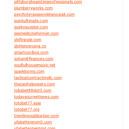
pittsburghpaintingprofessionals.com
plumberryworks.com
psychoterapiawioletanowak.com
quickultimate.com
quirkyquester.com
sexmedicineformen.com
shiftripple.com
slotterpercaya.co
smartcoolbox.com
sohanjitfinances.com
soulfulhousemusic.net
sparklooms.com
tacticalcontractingllc.com
thecapitalpowers.com
tobabet88slot3.com
todayscurrentnews.com
totobet77.asia
totobet77.org
trendingpublication.com
ufabettererum3.com
ufabettermentm4.com