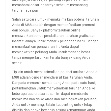
memahami dasar-dasarnya sebelum memasang
taruhan apa pun.
Salah satu cara untuk memaksimalkan potensi taruhan
Anda di M88 adalah dengan memanfaatkan promosi
dan bonus. Banyak platform taruhan online
menawarkan bonus pendaftaran, taruhan gratis, dan
insentif lainnya untuk menarik pelanggan baru. Dengan
memanfaatkan penawaran ini, Anda dapat
meningkatkan peluang Anda untuk menang besar
tanpa mempertaruhkan terlalu banyak uang Anda
sendiri.
Tip lain untuk memaksimalkan potensi taruhan Anda di
M88 adalah dengan mendiversifikasi taruhan Anda.
Daripada menaruh semua uang Anda pada satu hasil,
pertimbangkan untuk menyebarkan taruhan Anda ke
beberapa acara atau pasar. Ini dapat membantu
meminimalkan risiko Anda dan meningkatkan peluang
Anda untuk menang. Selain itu, penting untuk tetap
disiplin dan hanya bertaruh sesuai kemampuan Anda.