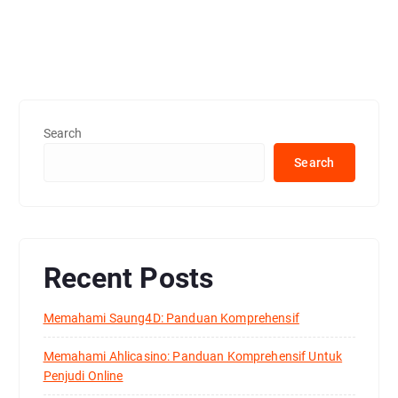
Search
Search
Recent Posts
Memahami Saung4D: Panduan Komprehensif
Memahami Ahlicasino: Panduan Komprehensif Untuk
Penjudi Online