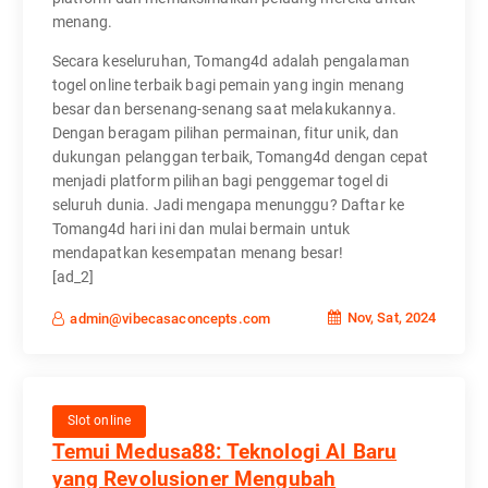
menang.
Secara keseluruhan, Tomang4d adalah pengalaman
togel online terbaik bagi pemain yang ingin menang
besar dan bersenang-senang saat melakukannya.
Dengan beragam pilihan permainan, fitur unik, dan
dukungan pelanggan terbaik, Tomang4d dengan cepat
menjadi platform pilihan bagi penggemar togel di
seluruh dunia. Jadi mengapa menunggu? Daftar ke
Tomang4d hari ini dan mulai bermain untuk
mendapatkan kesempatan menang besar!
[ad_2]
Nov, Sat, 2024
admin@vibecasaconcepts.com
Slot online
Temui Medusa88: Teknologi AI Baru
yang Revolusioner Mengubah