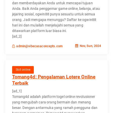
dan memberdayakan Anda untuk mencapai tujuan
Anda. Baik Anda penggemar game online, belanja, atau
jejaring sosial, ogwin88 punya sesuatu untuk semua
orang. Jadi mengapa menunggu? Daftar ke ogwin88
hari ini dan mulailah menjelajahi semua yang
ditawarkan platform luar biasa ini.
[ad_2]
Nov, Sun, 2024
admin@vibecasaconcepts.com
Slot online
Tomang4d: Pengalaman Lotere Online
Terbaik
[ad_1]
Tomang4d adalah platform togel online revolusioner
yang mengubah cara orang bermain dan menang
besar. Dengan antarmuka yang ramah pengguna dan