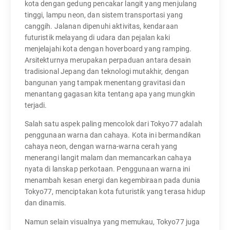
kota dengan gedung pencakar langit yang menjulang
tinggi, lampu neon, dan sistem transportasi yang
canggih. Jalanan dipenuhi aktivitas, kendaraan
futuristik melayang di udara dan pejalan kaki
menjelajahi kota dengan hoverboard yang ramping.
Arsitekturnya merupakan perpaduan antara desain
tradisional Jepang dan teknologi mutakhir, dengan
bangunan yang tampak menentang gravitasi dan
menantang gagasan kita tentang apa yang mungkin
terjadi.
Salah satu aspek paling mencolok dari Tokyo77 adalah
penggunaan warna dan cahaya. Kota ini bermandikan
cahaya neon, dengan warna-warna cerah yang
menerangi langit malam dan memancarkan cahaya
nyata di lanskap perkotaan. Penggunaan warna ini
menambah kesan energi dan kegembiraan pada dunia
Tokyo77, menciptakan kota futuristik yang terasa hidup
dan dinamis.
Namun selain visualnya yang memukau, Tokyo77 juga