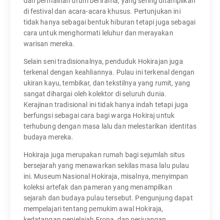
dan permainan drum berirama, yang sering ditampilkan
di festival dan acara-acara khusus. Pertunjukan ini
tidak hanya sebagai bentuk hiburan tetapi juga sebagai
cara untuk menghormati leluhur dan merayakan
warisan mereka.
Selain seni tradisionalnya, penduduk Hokirajan juga
terkenal dengan keahliannya. Pulau ini terkenal dengan
ukiran kayu, tembikar, dan tekstilnya yang rumit, yang
sangat dihargai oleh kolektor di seluruh dunia.
Kerajinan tradisional ini tidak hanya indah tetapi juga
berfungsi sebagai cara bagi warga Hokiraj untuk
terhubung dengan masa lalu dan melestarikan identitas
budaya mereka.
Hokiraja juga merupakan rumah bagi sejumlah situs
bersejarah yang menawarkan sekilas masa lalu pulau
ini. Museum Nasional Hokiraja, misalnya, menyimpan
koleksi artefak dan pameran yang menampilkan
sejarah dan budaya pulau tersebut. Pengunjung dapat
mempelajari tentang pemukim awal Hokiraja,
kedatangan penjelajah Eropa, dan perjuangan