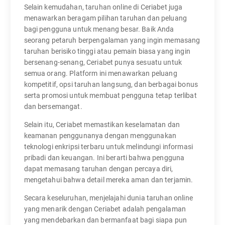
Selain kemudahan, taruhan online di Ceriabet juga
menawarkan beragam pilihan taruhan dan peluang
bagi pengguna untuk menang besar. Baik Anda
seorang petaruh berpengalaman yang ingin memasang
taruhan berisiko tinggi atau pemain biasa yang ingin
bersenang-senang, Ceriabet punya sesuatu untuk
semua orang. Platform ini menawarkan peluang
kompetitif, opsi taruhan langsung, dan berbagai bonus
serta promosi untuk membuat pengguna tetap terlibat
dan bersemangat.
Selain itu, Ceriabet memastikan keselamatan dan
keamanan penggunanya dengan menggunakan
teknologi enkripsi terbaru untuk melindungi informasi
pribadi dan keuangan. Ini berarti bahwa pengguna
dapat memasang taruhan dengan percaya diri,
mengetahui bahwa detail mereka aman dan terjamin.
Secara keseluruhan, menjelajahi dunia taruhan online
yang menarik dengan Ceriabet adalah pengalaman
yang mendebarkan dan bermanfaat bagi siapa pun