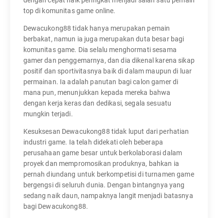
top di komunitas game online.
Dewacukong88 tidak hanya merupakan pemain
berbakat, namun ia juga merupakan duta besar bagi
komunitas game. Dia selalu menghormati sesama
gamer dan penggemarnya, dan dia dikenal karena sikap
positif dan sportivitasnya baik di dalam maupun di luar
permainan. Ia adalah panutan bagi calon gamer di
mana pun, menunjukkan kepada mereka bahwa
dengan kerja keras dan dedikasi, segala sesuatu
mungkin terjadi.
Kesuksesan Dewacukong88 tidak luput dari perhatian
industri game. Ia telah didekati oleh beberapa
perusahaan game besar untuk berkolaborasi dalam
proyek dan mempromosikan produknya, bahkan ia
pernah diundang untuk berkompetisi di turnamen game
bergengsi di seluruh dunia. Dengan bintangnya yang
sedang naik daun, nampaknya langit menjadi batasnya
bagi Dewacukong88.