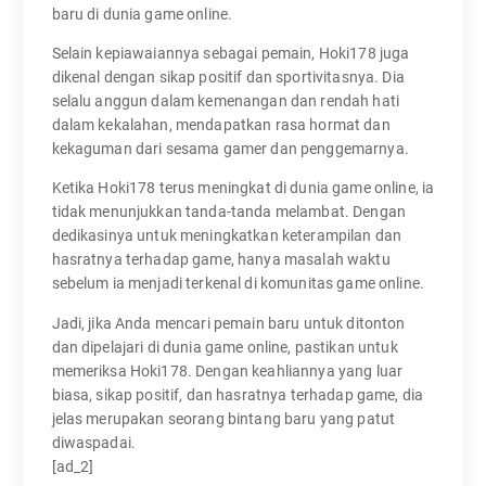
baru di dunia game online.
Selain kepiawaiannya sebagai pemain, Hoki178 juga
dikenal dengan sikap positif dan sportivitasnya. Dia
selalu anggun dalam kemenangan dan rendah hati
dalam kekalahan, mendapatkan rasa hormat dan
kekaguman dari sesama gamer dan penggemarnya.
Ketika Hoki178 terus meningkat di dunia game online, ia
tidak menunjukkan tanda-tanda melambat. Dengan
dedikasinya untuk meningkatkan keterampilan dan
hasratnya terhadap game, hanya masalah waktu
sebelum ia menjadi terkenal di komunitas game online.
Jadi, jika Anda mencari pemain baru untuk ditonton
dan dipelajari di dunia game online, pastikan untuk
memeriksa Hoki178. Dengan keahliannya yang luar
biasa, sikap positif, dan hasratnya terhadap game, dia
jelas merupakan seorang bintang baru yang patut
diwaspadai.
[ad_2]