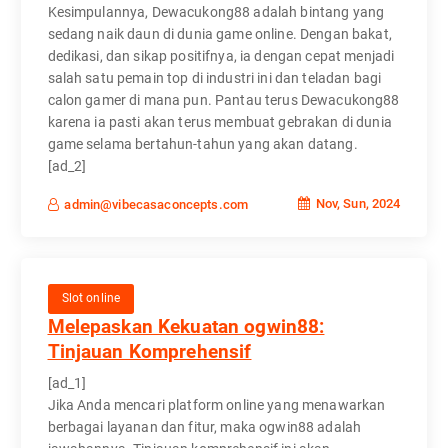
Kesimpulannya, Dewacukong88 adalah bintang yang
sedang naik daun di dunia game online. Dengan bakat,
dedikasi, dan sikap positifnya, ia dengan cepat menjadi
salah satu pemain top di industri ini dan teladan bagi
calon gamer di mana pun. Pantau terus Dewacukong88
karena ia pasti akan terus membuat gebrakan di dunia
game selama bertahun-tahun yang akan datang.
[ad_2]
Nov, Sun, 2024
admin@vibecasaconcepts.com
Slot online
Melepaskan Kekuatan ogwin88:
Tinjauan Komprehensif
[ad_1]
Jika Anda mencari platform online yang menawarkan
berbagai layanan dan fitur, maka ogwin88 adalah