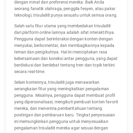
dengan minat dan preferensi mereka. Baik Anda
seorang fanatik olahraga, penggila fesyen, atau pakar
teknologi, trisula88 punya sesuatu untuk semua orang.
Salah satu fitur utama yang membedakan trisula88
dari platform online lainnya adalah sifat interaktifnya.
Pengguna dapat berinteraksi dengan konten dengan
menyukai, berkomentar, dan membagikannya kepada
teman dan pengikutnya. Hal ini menciptakan rasa
kebersamaan dan koneksi antar pengguna, yang dapat
berdiskusi dan berdebat tentang tren dan topik terkini
secara real-time.
Selain kontennya, trisula88 juga menawarkan
serangkaian fitur yang meningkatkan pengalaman
pengguna. Misalnya, pengguna dapat membuat profil
yang dipersonalisasi, mengikuti pembuat konten favorit
mereka, dan menerima pemberitahuan tentang
postingan dan pembaruan baru. Tingkat penyesuaian
ini memungkinkan pengguna untuk menyesuaikan
pengalaman trisula88 mereka agar sesuai dengan