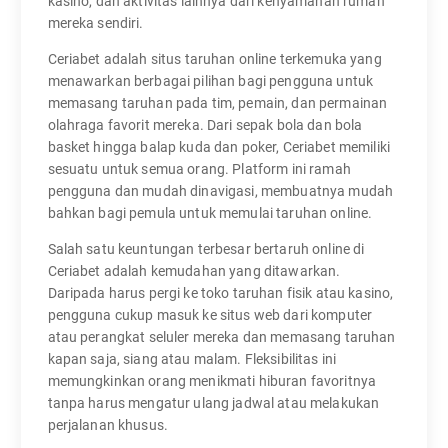
kasino, dan aktivitas lainnya dari kenyamanan rumah
mereka sendiri.
Ceriabet adalah situs taruhan online terkemuka yang
menawarkan berbagai pilihan bagi pengguna untuk
memasang taruhan pada tim, pemain, dan permainan
olahraga favorit mereka. Dari sepak bola dan bola
basket hingga balap kuda dan poker, Ceriabet memiliki
sesuatu untuk semua orang. Platform ini ramah
pengguna dan mudah dinavigasi, membuatnya mudah
bahkan bagi pemula untuk memulai taruhan online.
Salah satu keuntungan terbesar bertaruh online di
Ceriabet adalah kemudahan yang ditawarkan.
Daripada harus pergi ke toko taruhan fisik atau kasino,
pengguna cukup masuk ke situs web dari komputer
atau perangkat seluler mereka dan memasang taruhan
kapan saja, siang atau malam. Fleksibilitas ini
memungkinkan orang menikmati hiburan favoritnya
tanpa harus mengatur ulang jadwal atau melakukan
perjalanan khusus.