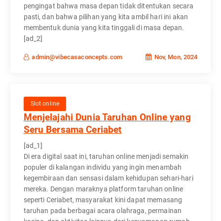
pengingat bahwa masa depan tidak ditentukan secara
pasti, dan bahwa pilihan yang kita ambil hari ini akan
membentuk dunia yang kita tinggali di masa depan.
[ad_2]
Nov, Mon, 2024
admin@vibecasaconcepts.com
Slot online
Menjelajahi Dunia Taruhan Online yang
Seru Bersama Ceriabet
[ad_1]
Di era digital saat ini, taruhan online menjadi semakin
populer di kalangan individu yang ingin menambah
kegembiraan dan sensasi dalam kehidupan sehari-hari
mereka. Dengan maraknya platform taruhan online
seperti Ceriabet, masyarakat kini dapat memasang
taruhan pada berbagai acara olahraga, permainan