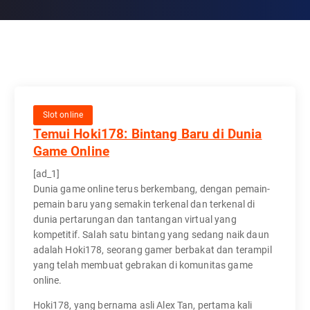
Slot online
Temui Hoki178: Bintang Baru di Dunia
Game Online
[ad_1]
Dunia game online terus berkembang, dengan pemain-
pemain baru yang semakin terkenal dan terkenal di
dunia pertarungan dan tantangan virtual yang
kompetitif. Salah satu bintang yang sedang naik daun
adalah Hoki178, seorang gamer berbakat dan terampil
yang telah membuat gebrakan di komunitas game
online.
Hoki178, yang bernama asli Alex Tan, pertama kali