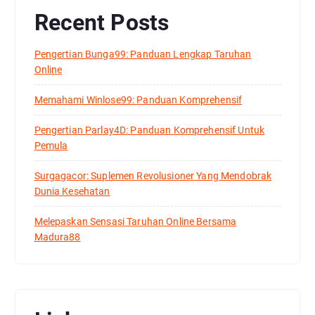
Recent Posts
Pengertian Bunga99: Panduan Lengkap Taruhan
Online
Memahami Winlose99: Panduan Komprehensif
Pengertian Parlay4D: Panduan Komprehensif Untuk
Pemula
Surgagacor: Suplemen Revolusioner Yang Mendobrak
Dunia Kesehatan
Melepaskan Sensasi Taruhan Online Bersama
Madura88