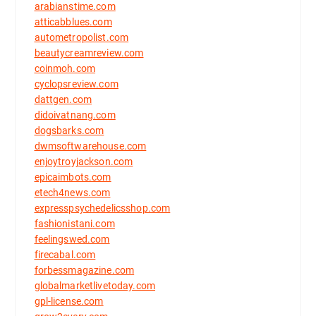
arabianstime.com
atticabblues.com
autometropolist.com
beautycreamreview.com
coinmoh.com
cyclopsreview.com
dattgen.com
didoivatnang.com
dogsbarks.com
dwmsoftwarehouse.com
enjoytroyjackson.com
epicaimbots.com
etech4news.com
expresspsychedelicsshop.com
fashionistani.com
feelingswed.com
firecabal.com
forbessmagazine.com
globalmarketlivetoday.com
gpl-license.com