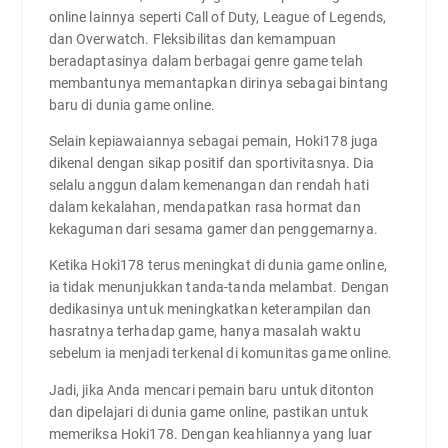
online lainnya seperti Call of Duty, League of Legends,
dan Overwatch. Fleksibilitas dan kemampuan
beradaptasinya dalam berbagai genre game telah
membantunya memantapkan dirinya sebagai bintang
baru di dunia game online.
Selain kepiawaiannya sebagai pemain, Hoki178 juga
dikenal dengan sikap positif dan sportivitasnya. Dia
selalu anggun dalam kemenangan dan rendah hati
dalam kekalahan, mendapatkan rasa hormat dan
kekaguman dari sesama gamer dan penggemarnya.
Ketika Hoki178 terus meningkat di dunia game online,
ia tidak menunjukkan tanda-tanda melambat. Dengan
dedikasinya untuk meningkatkan keterampilan dan
hasratnya terhadap game, hanya masalah waktu
sebelum ia menjadi terkenal di komunitas game online.
Jadi, jika Anda mencari pemain baru untuk ditonton
dan dipelajari di dunia game online, pastikan untuk
memeriksa Hoki178. Dengan keahliannya yang luar