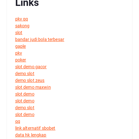
Links
pkv qq
sakong
slot
bandar judi bola terbesar
gaple
pkv
poker
slot demo gacor
demo slot
demo slot zeus
slot demo maxwin
slot demo
slot demo
demo slot
slot demo
qq
link alternatif sbobet
data hk lengkap