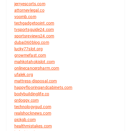
jerryescorts.com
attorneylegal.co
voomb.com
techgadgetpoint.com
tvsportsguide24.com
sportsreviews24.com
dubai360blog.com
lucky77slot.org
growmefast.com
mahkotahokislot.com
onlinecancerpharm.com
ufalek.org
mattress-disposal.com
happyflooringandcabinets.com
bodybuildinglife.co
qrdoggy.com
technologygud.com
realshocknews.com
pickgb.com
healthmistakes.com