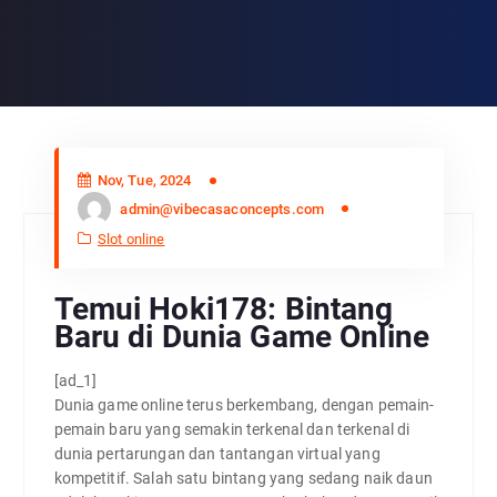
Nov, Tue, 2024
admin@vibecasaconcepts.com
Slot online
Temui Hoki178: Bintang
Baru di Dunia Game Online
[ad_1]
Dunia game online terus berkembang, dengan pemain-
pemain baru yang semakin terkenal dan terkenal di
dunia pertarungan dan tantangan virtual yang
kompetitif. Salah satu bintang yang sedang naik daun