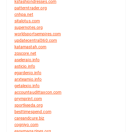
ksfashiondresses.com
patterntrader.org
cnhpa.net
sitalotus.com
supernotes.org
worldsportsempires.com
updatecentral360.com
katamastah.com
zqscore.net
aseleraio.info
asticio.info
egardenio.info
arxteamio.info
getalexio.info
accountaudittaxcon.com
prymprint.com
sportkeeda.org
besttimespend.com
careandcure.biz
cogniyo.com
easymagazines.org