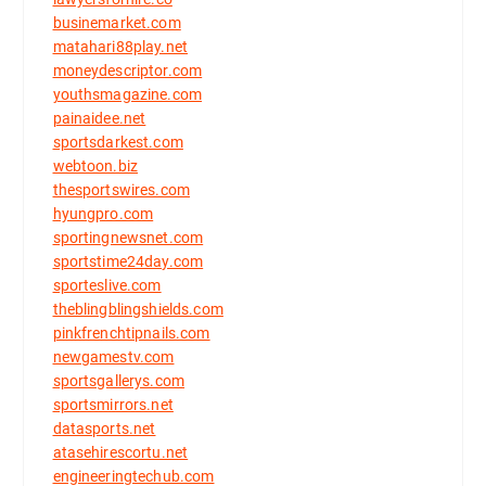
businemarket.com
matahari88play.net
moneydescriptor.com
youthsmagazine.com
painaidee.net
sportsdarkest.com
webtoon.biz
thesportswires.com
hyungpro.com
sportingnewsnet.com
sportstime24day.com
sporteslive.com
theblingblingshields.com
pinkfrenchtipnails.com
newgamestv.com
sportsgallerys.com
sportsmirrors.net
datasports.net
atasehirescortu.net
engineeringtechub.com