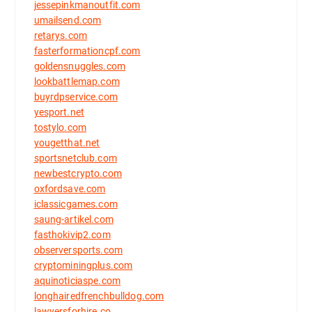
jessepinkmanoutfit.com
umailsend.com
retarys.com
fasterformationcpf.com
goldensnuggles.com
lookbattlemap.com
buyrdpservice.com
yesport.net
tostylo.com
yougetthat.net
sportsnetclub.com
newbestcrypto.com
oxfordsave.com
iclassicgames.com
saung-artikel.com
fasthokivip2.com
observersports.com
cryptominingplus.com
aquinoticiaspe.com
longhairedfrenchbulldog.com
lawyersforhire.co