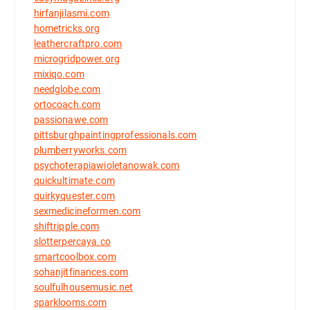
hirfanjilasmi.com
hometricks.org
leathercraftpro.com
microgridpower.org
mixiqo.com
needglobe.com
ortocoach.com
passionawe.com
pittsburghpaintingprofessionals.com
plumberryworks.com
psychoterapiawioletanowak.com
quickultimate.com
quirkyquester.com
sexmedicineformen.com
shiftripple.com
slotterpercaya.co
smartcoolbox.com
sohanjitfinances.com
soulfulhousemusic.net
sparklooms.com