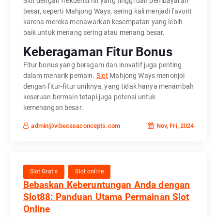
Slot dengan frekuensi hit yang tinggi dan pembayaran
besar, seperti Mahjong Ways, sering kali menjadi favorit
karena mereka menawarkan kesempatan yang lebih
baik untuk menang sering atau menang besar.
Keberagaman Fitur Bonus
Fitur bonus yang beragam dan inovatif juga penting
dalam menarik pemain.
Slot
Mahjong Ways menonjol
dengan fitur-fitur uniknya, yang tidak hanya menambah
keseruan bermain tetapi juga potensi untuk
kemenangan besar.
Nov, Fri, 2024
admin@vibecasaconcepts.com
Slot Gratis
Slot online
Bebaskan Keberuntungan Anda dengan
Slot88: Panduan Utama Permainan Slot
Online