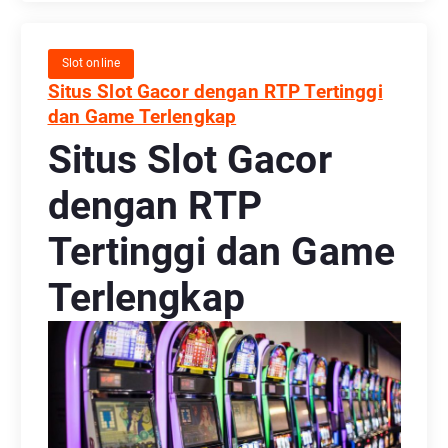
Slot online
Situs Slot Gacor dengan RTP Tertinggi
dan Game Terlengkap
Situs Slot Gacor
dengan RTP
Tertinggi dan Game
Terlengkap