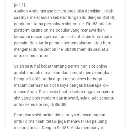
[ad_1]
Apakah Anda merasa beruntung? Jika demikian, inilah
saatnya melepaskan keberuntungan itu dengan Slot88,
panduan utama permainan slot online. Slot88 adalah
platform kasino online populer yang menawarkan
berbagai macam permainan slot untuk dinikmati para
pemain. Baik Anda pemain berpengalaman atau baru
mengenal dunia slot online, Slot88 memiliki sesuatu
untuk semua orang.
Salah satu hal hebat tentang permainan slot online
adalah mudah dimainkan dan sangat menyenangkan.
Dengan Slot88, Anda dapat mengakses berbagai
macam permainan slot hanya dengan beberapa klik
mouse Anda. Dari mesin buah klasik hingga permainan
slot yang lebih modern dan inovatif, selalu ada sesuatu
untuk semua orang di Slot88.
Permainan slot online tidak hanya menyenangkan
untuk dimainkan, tetapi juga menawarkan peluang
menang besar. Dengan Slot88, Anda mempunyai