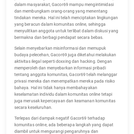
dalam masyarakat, Gacor69 mampu mengintimidasi
dan membungkam orang-orang yang menentang
tindakan mereka. Hal ini telah menciptakan lingkungan
yang beracun dalam komunitas online, sehingga
menyulitkan anggota untuk terlibat dalam diskusi yang
bermakna dan berbagi pendapat secara bebas.
Selain menyebarkan misinformasi dan memupuk
budaya pelecehan, Gacor69 juga diketahui melakukan
aktivitas ilegal seperti doxxing dan hacking. Dengan
memperoleh dan menyebarkan informasi pribadi
tentang anggota komunitas, Gacor69 telah melanggar
privasi mereka dan menempatkan mereka pada risiko
bahaya. Hal ini tidak hanya membahayakan
keselamatan individu dalam komunitas online tetapi
juga merusak kepercayaan dan keamanan komunitas
secara keseluruhan.
Terlepas dari dampak negatif Gacor69 terhadap
komunitas online, ada beberapa langkah yang dapat
diambil untuk mengurangi pengaruhnya dan