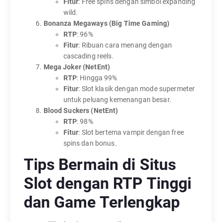
Fitur
: Free spins dengan simbol expanding
wild.
Bonanza Megaways (Big Time Gaming)
RTP
: 96%
Fitur
: Ribuan cara menang dengan
cascading reels.
Mega Joker (NetEnt)
RTP
: Hingga 99%
Fitur
: Slot klasik dengan mode supermeter
untuk peluang kemenangan besar.
Blood Suckers (NetEnt)
RTP
: 98%
Fitur
: Slot bertema vampir dengan free
spins dan bonus.
Tips Bermain di Situs
Slot dengan RTP Tinggi
dan Game Terlengkap