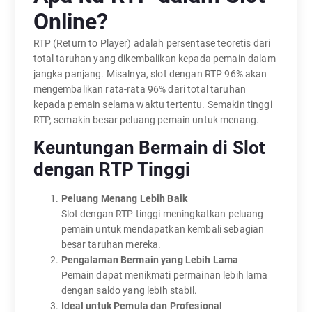
Online?
RTP (Return to Player) adalah persentase teoretis dari
total taruhan yang dikembalikan kepada pemain dalam
jangka panjang. Misalnya, slot dengan RTP 96% akan
mengembalikan rata-rata 96% dari total taruhan
kepada pemain selama waktu tertentu. Semakin tinggi
RTP, semakin besar peluang pemain untuk menang.
Keuntungan Bermain di Slot
dengan RTP Tinggi
Peluang Menang Lebih Baik
Slot dengan RTP tinggi meningkatkan peluang
pemain untuk mendapatkan kembali sebagian
besar taruhan mereka.
Pengalaman Bermain yang Lebih Lama
Pemain dapat menikmati permainan lebih lama
dengan saldo yang lebih stabil.
Ideal untuk Pemula dan Profesional