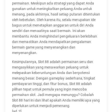
permainan. Meskipun ada strategi yang dapat Anda
gunakan untuk meningkatkan peluang Anda untuk
menang, pada akhirnya, hasil setiap putaran ditentukan
oleh kebetulan. Oleh karena itu, selalu merupakan ide
bagus untuk menetapkan anggaran untuk diri Anda
sendiri dan menaatinya saat bermain. Ini akan
membantu Anda menghindari pengeluaran berlebihan
dan memastikan Anda mendapatkan pengalaman
bermain game yang menyenangkan dan
menyenangkan.
Kesimpulannya, Slot 88 adalah permainan seru dan
mengasyikkan yang menawarkan peluang untuk
melepaskan keberuntungan Anda dan berpotensi
menang besar. Dengan gameplay sederhana, tingkat
pembayaran tinggi, dan fitur bonus, Slot 88 adalah
pilihan tepat untuk pemula yang ingin mencoba
permainan slot. Jadi mengapa menunggu? Cobalah
Slot 88 hari ini dan lihat apakah Anda memiliki apa yang
diperlukan untuk menjadi pemenang.
[ad_2]