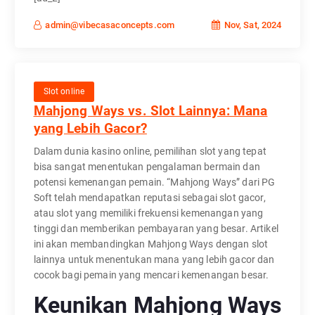
Nov, Sat, 2024
admin@vibecasaconcepts.com
Slot online
Mahjong Ways vs. Slot Lainnya: Mana
yang Lebih Gacor?
Dalam dunia kasino online, pemilihan slot yang tepat
bisa sangat menentukan pengalaman bermain dan
potensi kemenangan pemain. “Mahjong Ways” dari PG
Soft telah mendapatkan reputasi sebagai slot gacor,
atau slot yang memiliki frekuensi kemenangan yang
tinggi dan memberikan pembayaran yang besar. Artikel
ini akan membandingkan Mahjong Ways dengan slot
lainnya untuk menentukan mana yang lebih gacor dan
cocok bagi pemain yang mencari kemenangan besar.
Keunikan Mahjong Ways