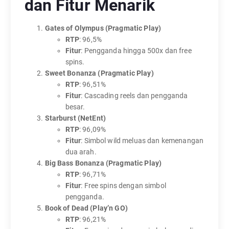
dan Fitur Menarik
Gates of Olympus (Pragmatic Play)
RTP
: 96,5%
Fitur
: Pengganda hingga 500x dan free
spins.
Sweet Bonanza (Pragmatic Play)
RTP
: 96,51%
Fitur
: Cascading reels dan pengganda
besar.
Starburst (NetEnt)
RTP
: 96,09%
Fitur
: Simbol wild meluas dan kemenangan
dua arah.
Big Bass Bonanza (Pragmatic Play)
RTP
: 96,71%
Fitur
: Free spins dengan simbol
pengganda.
Book of Dead (Play’n GO)
RTP
: 96,21%