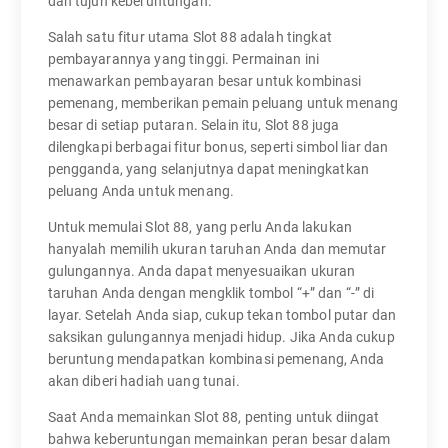
dan tujuh keberuntungan.
Salah satu fitur utama Slot 88 adalah tingkat
pembayarannya yang tinggi. Permainan ini
menawarkan pembayaran besar untuk kombinasi
pemenang, memberikan pemain peluang untuk menang
besar di setiap putaran. Selain itu, Slot 88 juga
dilengkapi berbagai fitur bonus, seperti simbol liar dan
pengganda, yang selanjutnya dapat meningkatkan
peluang Anda untuk menang.
Untuk memulai Slot 88, yang perlu Anda lakukan
hanyalah memilih ukuran taruhan Anda dan memutar
gulungannya. Anda dapat menyesuaikan ukuran
taruhan Anda dengan mengklik tombol “+” dan “-” di
layar. Setelah Anda siap, cukup tekan tombol putar dan
saksikan gulungannya menjadi hidup. Jika Anda cukup
beruntung mendapatkan kombinasi pemenang, Anda
akan diberi hadiah uang tunai.
Saat Anda memainkan Slot 88, penting untuk diingat
bahwa keberuntungan memainkan peran besar dalam