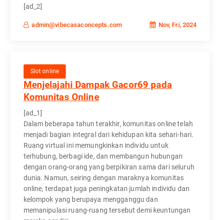
[ad_2]
Nov, Fri, 2024
admin@vibecasaconcepts.com
Slot online
Menjelajahi Dampak Gacor69 pada
Komunitas Online
[ad_1]
Dalam beberapa tahun terakhir, komunitas online telah
menjadi bagian integral dari kehidupan kita sehari-hari.
Ruang virtual ini memungkinkan individu untuk
terhubung, berbagi ide, dan membangun hubungan
dengan orang-orang yang berpikiran sama dari seluruh
dunia. Namun, seiring dengan maraknya komunitas
online, terdapat juga peningkatan jumlah individu dan
kelompok yang berupaya mengganggu dan
memanipulasi ruang-ruang tersebut demi keuntungan