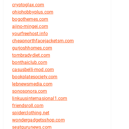
cryptoglax.com
ohiohobbyplus.com
bogothemes.com
ajino-mingei.com
yourfreehost.info
cheapnorthfacejacketsm.com
gurjoshhomes.com
tombradydiet.com
bonthaiclub.com
casusbelli-mod.com
bookplatesociety.com
lebnewsmedia.com
sonosonora.com
linkuusinternasional1.com
friendsroll.com
spiderclothing.net
wondergadgetsshop.com
seatgurunews.com