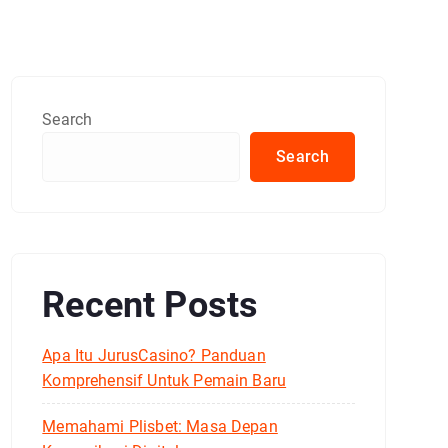
Search
Search
Recent Posts
Apa Itu JurusCasino? Panduan
Komprehensif Untuk Pemain Baru
Memahami Plisbet: Masa Depan