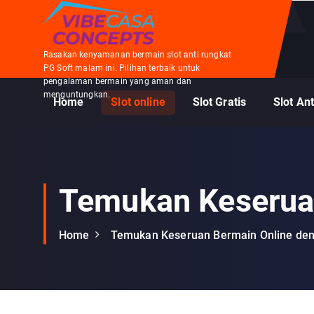
S
k
i
Rasakan kenyamanan bermain slot anti rungkat
p
PG Soft malam ini. Pilihan terbaik untuk
t
pengalaman bermain yang aman dan
o
menguntungkan.
Home
Slot online
Slot Gratis
Slot An
c
o
n
t
e
Temukan Keserua
n
t
Home
Temukan Keseruan Bermain Online de