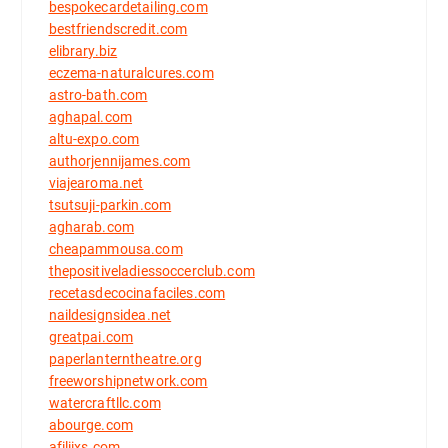
bespokecardetailing.com
bestfriendscredit.com
elibrary.biz
eczema-naturalcures.com
astro-bath.com
aghapal.com
altu-expo.com
authorjennijames.com
viajearoma.net
tsutsuji-parkin.com
agharab.com
cheapammousa.com
thepositiveladiessoccerclub.com
recetasdecocinafaciles.com
naildesignsidea.net
greatpai.com
paperlanterntheatre.org
freeworshipnetwork.com
watercraftllc.com
abourge.com
afiliixs.com