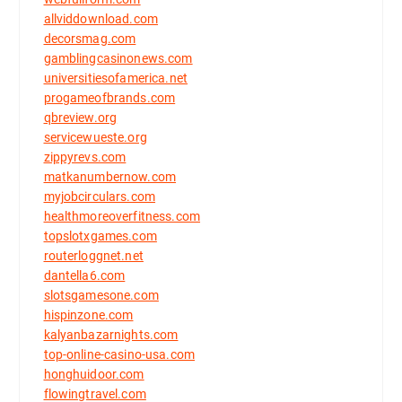
allviddownload.com
decorsmag.com
gamblingcasinonews.com
universitiesofamerica.net
progameofbrands.com
qbreview.org
servicewueste.org
zippyrevs.com
matkanumbernow.com
myjobcirculars.com
healthmoreoverfitness.com
topslotxgames.com
routerloggnet.net
dantella6.com
slotsgamesone.com
hispinzone.com
kalyanbazarnights.com
top-online-casino-usa.com
honghuidoor.com
flowingtravel.com