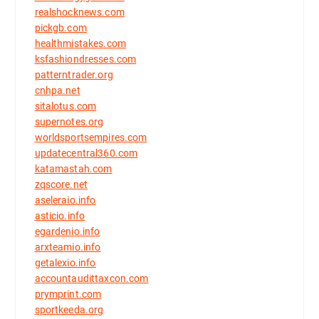
realshocknews.com
pickgb.com
healthmistakes.com
ksfashiondresses.com
patterntrader.org
cnhpa.net
sitalotus.com
supernotes.org
worldsportsempires.com
updatecentral360.com
katamastah.com
zqscore.net
aseleraio.info
asticio.info
egardenio.info
arxteamio.info
getalexio.info
accountaudittaxcon.com
prymprint.com
sportkeeda.org