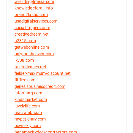
wrestling4mena.com
knowledgeforall.info
brand2lastio.com
usadigitalservices.com
socialhoppers.com
creativedream.net
n2315.com
getwebonline.com
onlyfansheaven.com
lky08.com
ralph-fiennes.net
fielder-maximum-discount.net
fitfllex.com
genesisbusinesscredit.com
inforuang.com
kindsmarket.com
luvelylife.com
macramb.com
mypet-diary.com
oxweekly.com
panamacitydeckcontractors.com