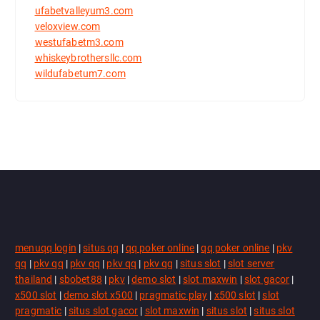
ufabetvalleyum3.com
veloxview.com
westufabetm3.com
whiskeybrothersllc.com
wildufabetum7.com
menuqq login
|
situs qq
|
qq poker online
|
qq poker online
|
pkv
qq
|
pkv qq
|
pkv qq
|
pkv qq
|
pkv qq
|
situs slot
|
slot server
thailand
|
sbobet88
|
pkv
|
demo slot
|
slot maxwin
|
slot gacor
|
x500 slot
|
demo slot x500
|
pragmatic play
|
x500 slot
|
slot
pragmatic
|
situs slot gacor
|
slot maxwin
|
situs slot
|
situs slot