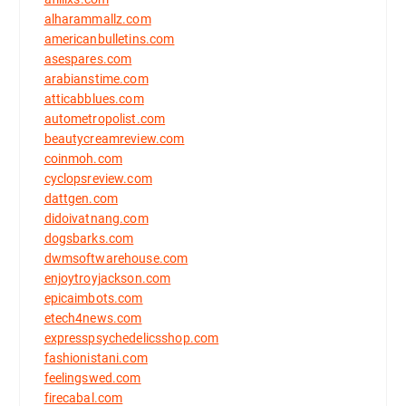
alharammallz.com
americanbulletins.com
asespares.com
arabianstime.com
atticabblues.com
autometropolist.com
beautycreamreview.com
coinmoh.com
cyclopsreview.com
dattgen.com
didoivatnang.com
dogsbarks.com
dwmsoftwarehouse.com
enjoytroyjackson.com
epicaimbots.com
etech4news.com
expresspsychedelicsshop.com
fashionistani.com
feelingswed.com
firecabal.com