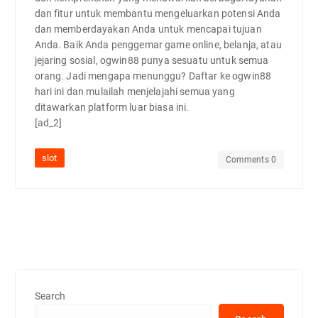
dan fitur untuk membantu mengeluarkan potensi Anda
dan memberdayakan Anda untuk mencapai tujuan
Anda. Baik Anda penggemar game online, belanja, atau
jejaring sosial, ogwin88 punya sesuatu untuk semua
orang. Jadi mengapa menunggu? Daftar ke ogwin88
hari ini dan mulailah menjelajahi semua yang
ditawarkan platform luar biasa ini.
[ad_2]
slot
Comments 0
Search