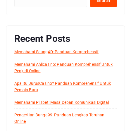
Search
Recent Posts
Memahami Saung4D: Panduan Komprehensif
Memahami Ahlicasino: Panduan Komprehensif Untuk
Penjudi Online
Apa Itu JurusCasino? Panduan Komprehensif Untuk
Pemain Baru
Memahami Plisbet: Masa Depan Komunikasi Digital
Pengertian Bunga99: Panduan Lengkap Taruhan
Online