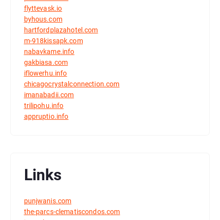
flyttevask.io
byhous.com
hartfordplazahotel.com
m-918kissapk.com
nabavkame.info
gakbiasa.com
iflowerhu.info
chicagocrystalconnection.com
imanabadii.com
trilipohu.info
appruptio.info
Links
punjwanis.com
the-parcs-clematiscondos.com