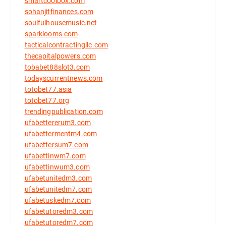
smartcoolbox.com
sohanjitfinances.com
soulfulhousemusic.net
sparklooms.com
tacticalcontractingllc.com
thecapitalpowers.com
tobabet88slot3.com
todayscurrentnews.com
totobet77.asia
totobet77.org
trendingpublication.com
ufabettererum3.com
ufabettermentm4.com
ufabettersum7.com
ufabettinwm7.com
ufabettinwum3.com
ufabetunitedm3.com
ufabetunitedm7.com
ufabetuskedm7.com
ufabetutoredm3.com
ufabetutoredm7.com