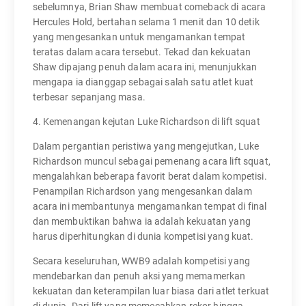
sebelumnya, Brian Shaw membuat comeback di acara
Hercules Hold, bertahan selama 1 menit dan 10 detik
yang mengesankan untuk mengamankan tempat
teratas dalam acara tersebut. Tekad dan kekuatan
Shaw dipajang penuh dalam acara ini, menunjukkan
mengapa ia dianggap sebagai salah satu atlet kuat
terbesar sepanjang masa.
4. Kemenangan kejutan Luke Richardson di lift squat
Dalam pergantian peristiwa yang mengejutkan, Luke
Richardson muncul sebagai pemenang acara lift squat,
mengalahkan beberapa favorit berat dalam kompetisi.
Penampilan Richardson yang mengesankan dalam
acara ini membantunya mengamankan tempat di final
dan membuktikan bahwa ia adalah kekuatan yang
harus diperhitungkan di dunia kompetisi yang kuat.
Secara keseluruhan, WWB9 adalah kompetisi yang
mendebarkan dan penuh aksi yang memamerkan
kekuatan dan keterampilan luar biasa dari atlet terkuat
di dunia. Dari lift yang memecahkan rekor hingga