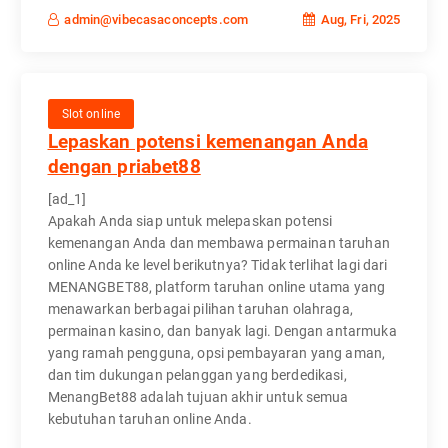
Aug, Fri, 2025
admin@vibecasaconcepts.com
Slot online
Lepaskan potensi kemenangan Anda
dengan priabet88
[ad_1]
Apakah Anda siap untuk melepaskan potensi
kemenangan Anda dan membawa permainan taruhan
online Anda ke level berikutnya? Tidak terlihat lagi dari
MENANGBET88, platform taruhan online utama yang
menawarkan berbagai pilihan taruhan olahraga,
permainan kasino, dan banyak lagi. Dengan antarmuka
yang ramah pengguna, opsi pembayaran yang aman,
dan tim dukungan pelanggan yang berdedikasi,
MenangBet88 adalah tujuan akhir untuk semua
kebutuhan taruhan online Anda.