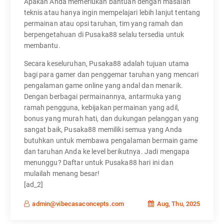
Apakah Anda memerlukan bantuan dengan masalah
teknis atau hanya ingin mempelajari lebih lanjut tentang
permainan atau opsi taruhan, tim yang ramah dan
berpengetahuan di Pusaka88 selalu tersedia untuk
membantu.
Secara keseluruhan, Pusaka88 adalah tujuan utama
bagi para gamer dan penggemar taruhan yang mencari
pengalaman game online yang andal dan menarik.
Dengan berbagai permainannya, antarmuka yang
ramah pengguna, kebijakan permainan yang adil,
bonus yang murah hati, dan dukungan pelanggan yang
sangat baik, Pusaka88 memiliki semua yang Anda
butuhkan untuk membawa pengalaman bermain game
dan taruhan Anda ke level berikutnya. Jadi mengapa
menunggu? Daftar untuk Pusaka88 hari ini dan
mulailah menang besar!
[ad_2]
Aug, Thu, 2025
admin@vibecasaconcepts.com