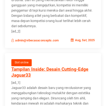
gangguan yang mengejutkan, kompetisi ini memiliki
penggemar di tepi kursi mereka dari awal hingga akhir.
Dengan bidang atlet yang berbakat dan kompetitif,
masa depan kompetisi orang kuat terlihat lebih cerah
dari sebelumnya.
[ad_2]
Aug, Sat, 2025
admin@vibecasaconcepts.com
Slot online
Tampilan Inside: Desain Cutting-Edge
Jaguar33
[ad_1]
Jaguar33 adalah desain baru yang revolusioner yang
menggabungkan teknologi mutakhir dengan estetika
yang ramping dan elegan. Dirancang oleh tim ahli,
kendaraan mewah ini adalah mahakarya teknik dan