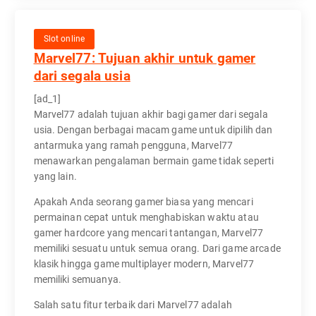
Slot online
Marvel77: Tujuan akhir untuk gamer
dari segala usia
[ad_1]
Marvel77 adalah tujuan akhir bagi gamer dari segala
usia. Dengan berbagai macam game untuk dipilih dan
antarmuka yang ramah pengguna, Marvel77
menawarkan pengalaman bermain game tidak seperti
yang lain.
Apakah Anda seorang gamer biasa yang mencari
permainan cepat untuk menghabiskan waktu atau
gamer hardcore yang mencari tantangan, Marvel77
memiliki sesuatu untuk semua orang. Dari game arcade
klasik hingga game multiplayer modern, Marvel77
memiliki semuanya.
Salah satu fitur terbaik dari Marvel77 adalah