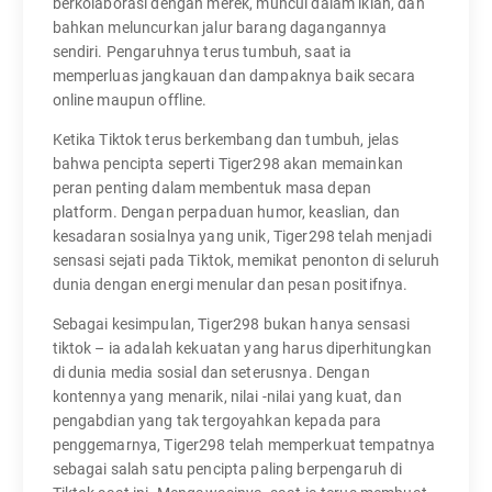
berkolaborasi dengan merek, muncul dalam iklan, dan
bahkan meluncurkan jalur barang dagangannya
sendiri. Pengaruhnya terus tumbuh, saat ia
memperluas jangkauan dan dampaknya baik secara
online maupun offline.
Ketika Tiktok terus berkembang dan tumbuh, jelas
bahwa pencipta seperti Tiger298 akan memainkan
peran penting dalam membentuk masa depan
platform. Dengan perpaduan humor, keaslian, dan
kesadaran sosialnya yang unik, Tiger298 telah menjadi
sensasi sejati pada Tiktok, memikat penonton di seluruh
dunia dengan energi menular dan pesan positifnya.
Sebagai kesimpulan, Tiger298 bukan hanya sensasi
tiktok – ia adalah kekuatan yang harus diperhitungkan
di dunia media sosial dan seterusnya. Dengan
kontennya yang menarik, nilai -nilai yang kuat, dan
pengabdian yang tak tergoyahkan kepada para
penggemarnya, Tiger298 telah memperkuat tempatnya
sebagai salah satu pencipta paling berpengaruh di