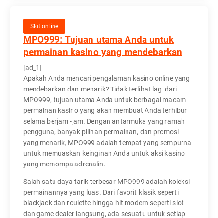
Slot online
MPO999: Tujuan utama Anda untuk
permainan kasino yang mendebarkan
[ad_1]
Apakah Anda mencari pengalaman kasino online yang
mendebarkan dan menarik? Tidak terlihat lagi dari
MPO999, tujuan utama Anda untuk berbagai macam
permainan kasino yang akan membuat Anda terhibur
selama berjam -jam. Dengan antarmuka yang ramah
pengguna, banyak pilihan permainan, dan promosi
yang menarik, MPO999 adalah tempat yang sempurna
untuk memuaskan keinginan Anda untuk aksi kasino
yang memompa adrenalin.
Salah satu daya tarik terbesar MPO999 adalah koleksi
permainannya yang luas. Dari favorit klasik seperti
blackjack dan roulette hingga hit modern seperti slot
dan game dealer langsung, ada sesuatu untuk setiap