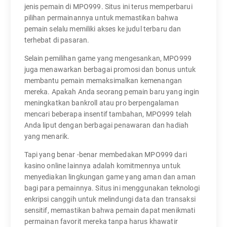
jenis pemain di MPO999. Situs ini terus memperbarui
pilihan permainannya untuk memastikan bahwa
pemain selalu memiliki akses ke judul terbaru dan
terhebat di pasaran.
Selain pemilihan game yang mengesankan, MPO999
juga menawarkan berbagai promosi dan bonus untuk
membantu pemain memaksimalkan kemenangan
mereka. Apakah Anda seorang pemain baru yang ingin
meningkatkan bankroll atau pro berpengalaman
mencari beberapa insentif tambahan, MPO999 telah
Anda liput dengan berbagai penawaran dan hadiah
yang menarik.
Tapi yang benar -benar membedakan MPO999 dari
kasino online lainnya adalah komitmennya untuk
menyediakan lingkungan game yang aman dan aman
bagi para pemainnya. Situs ini menggunakan teknologi
enkripsi canggih untuk melindungi data dan transaksi
sensitif, memastikan bahwa pemain dapat menikmati
permainan favorit mereka tanpa harus khawatir