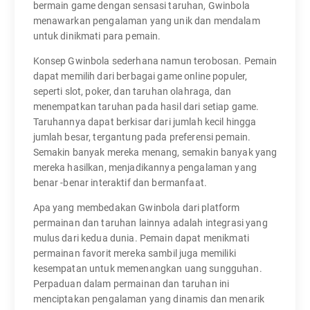
bermain game dengan sensasi taruhan, Gwinbola
menawarkan pengalaman yang unik dan mendalam
untuk dinikmati para pemain.
Konsep Gwinbola sederhana namun terobosan. Pemain
dapat memilih dari berbagai game online populer,
seperti slot, poker, dan taruhan olahraga, dan
menempatkan taruhan pada hasil dari setiap game.
Taruhannya dapat berkisar dari jumlah kecil hingga
jumlah besar, tergantung pada preferensi pemain.
Semakin banyak mereka menang, semakin banyak yang
mereka hasilkan, menjadikannya pengalaman yang
benar -benar interaktif dan bermanfaat.
Apa yang membedakan Gwinbola dari platform
permainan dan taruhan lainnya adalah integrasi yang
mulus dari kedua dunia. Pemain dapat menikmati
permainan favorit mereka sambil juga memiliki
kesempatan untuk memenangkan uang sungguhan.
Perpaduan dalam permainan dan taruhan ini
menciptakan pengalaman yang dinamis dan menarik