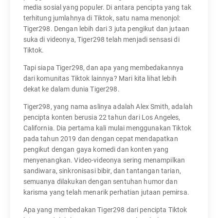
media sosial yang populer. Di antara pencipta yang tak
terhitung jumlahnya di Tiktok, satu nama menonjol:
Tiger298. Dengan lebih dari 3 juta pengikut dan jutaan
suka di videonya, Tiger298 telah menjadi sensasi di
Tiktok.
Tapi siapa Tiger298, dan apa yang membedakannya
dari komunitas Tiktok lainnya? Mari kita lihat lebih
dekat ke dalam dunia Tiger298.
Tiger298, yang nama aslinya adalah Alex Smith, adalah
pencipta konten berusia 22 tahun dari Los Angeles,
California. Dia pertama kali mulai menggunakan Tiktok
pada tahun 2019 dan dengan cepat mendapatkan
pengikut dengan gaya komedi dan konten yang
menyenangkan. Video-videonya sering menampilkan
sandiwara, sinkronisasi bibir, dan tantangan tarian,
semuanya dilakukan dengan sentuhan humor dan
karisma yang telah menarik perhatian jutaan pemirsa.
Apa yang membedakan Tiger298 dari pencipta Tiktok