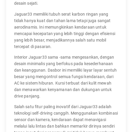
desain sejati.
Jaguar33 memiliki tubuh serat karbon ringan yang
tidak hanya kuat dan tahan lama tetapi juga sangat
aerodinamis. Ini memungkinkan kendaraan untuk
mencapai kecepatan yang lebih tinggi dengan efisiensi
yang lebih besar, menjadikannya salah satu mobil
tercepat di pasaran.
Interior Jaguar33 sama -sama mengesankan, dengan
desain minimalis yang berfokus pada kesederhanaan
dan keanggunan. Dasbor ini memiliki layar layar sentuh
besar yang mengontrol semua fungsi kendaraan, dari
AC ke sistem hiburan. Kursi terbuat dari kulit mewah
dan menawarkan kenyamanan dan dukungan untuk
drive panjang.
Salah satu fitur paling inovatif dari Jaguar33 adalah
teknologi self-driving canggih. Menggunakan kombinasi
sensor dan kamera, kendaraan dapat menavigasi
melalui lalu lintas dan bahkan memarkir dirinya sendiri