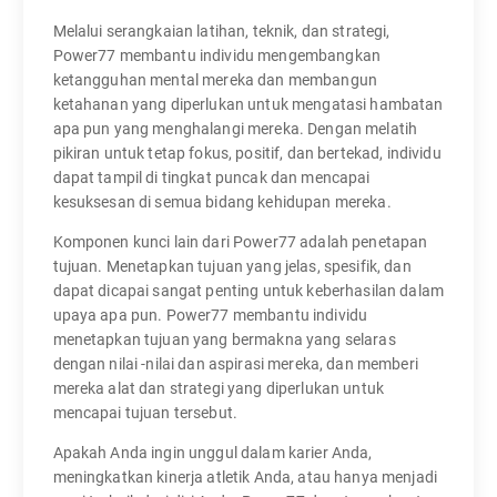
Melalui serangkaian latihan, teknik, dan strategi,
Power77 membantu individu mengembangkan
ketangguhan mental mereka dan membangun
ketahanan yang diperlukan untuk mengatasi hambatan
apa pun yang menghalangi mereka. Dengan melatih
pikiran untuk tetap fokus, positif, dan bertekad, individu
dapat tampil di tingkat puncak dan mencapai
kesuksesan di semua bidang kehidupan mereka.
Komponen kunci lain dari Power77 adalah penetapan
tujuan. Menetapkan tujuan yang jelas, spesifik, dan
dapat dicapai sangat penting untuk keberhasilan dalam
upaya apa pun. Power77 membantu individu
menetapkan tujuan yang bermakna yang selaras
dengan nilai -nilai dan aspirasi mereka, dan memberi
mereka alat dan strategi yang diperlukan untuk
mencapai tujuan tersebut.
Apakah Anda ingin unggul dalam karier Anda,
meningkatkan kinerja atletik Anda, atau hanya menjadi