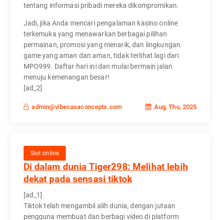
tentang informasi pribadi mereka dikompromikan.
Jadi, jika Anda mencari pengalaman kasino online
terkemuka yang menawarkan berbagai pilihan
permainan, promosi yang menarik, dan lingkungan
game yang aman dan aman, tidak terlihat lagi dari
MPO999. Daftar hari ini dan mulai bermain jalan
menuju kemenangan besar!
[ad_2]
Aug, Thu, 2025
admin@vibecasaconcepts.com
Slot online
Di dalam dunia Tiger298: Melihat lebih
dekat pada sensasi tiktok
[ad_1]
Tiktok telah mengambil alih dunia, dengan jutaan
pengguna membuat dan berbagi video di platform