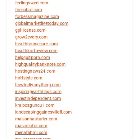
feelingswed.com
firecabal.com
forbessmagazine.com
globalmarketlivetoday.com
gpl-license.com
grow2every.com
healthhousecare.com
healthkartreview.com
helpquitporn.com
highqualitybanknote.com
hostingnews24.com
hottstyle.com
howtodiyanything.com
inspiringearthlings.com
investindependent.com
kralbozguncu1.com
landscapinggainesvillefl.com
maisonhauturier.com
mascreator.com
menafahmi.com