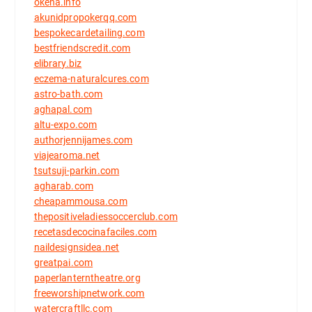
okena.info
akunidpropokerqq.com
bespokecardetailing.com
bestfriendscredit.com
elibrary.biz
eczema-naturalcures.com
astro-bath.com
aghapal.com
altu-expo.com
authorjennijames.com
viajearoma.net
tsutsuji-parkin.com
agharab.com
cheapammousa.com
thepositiveladiessoccerclub.com
recetasdecocinafaciles.com
naildesignsidea.net
greatpai.com
paperlanterntheatre.org
freeworshipnetwork.com
watercraftllc.com