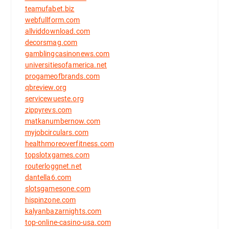
teamufabet.biz
webfullform.com
allviddownload.com
decorsmag.com
gamblingcasinonews.com
universitiesofamerica.net
progameofbrands.com
qbreview.org
servicewueste.org
zippyrevs.com
matkanumbernow.com
myjobcirculars.com
healthmoreoverfitness.com
topslotxgames.com
routerloggnet.net
dantella6.com
slotsgamesone.com
hispinzone.com
kalyanbazarnights.com
top-online-casino-usa.com