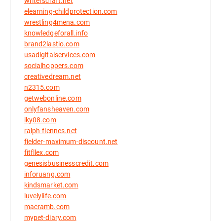
writerscraft.net
elearning-childprotection.com
wrestling4mena.com
knowledgeforall.info
brand2lastio.com
usadigitalservices.com
socialhoppers.com
creativedream.net
n2315.com
getwebonline.com
onlyfansheaven.com
lky08.com
ralph-fiennes.net
fielder-maximum-discount.net
fitfllex.com
genesisbusinesscredit.com
inforuang.com
kindsmarket.com
luvelylife.com
macramb.com
mypet-diary.com