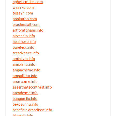
nghekiemtien.com
wasirku.com
tejas24.com
poolturbo.com
prachestait.com
artforafghans.info
airvendio.info
healthexe.info
puretecx.info
tecadvance.info
aminityio.info
amiolahu.info
ampacheme.info
ampullahu.info
aromaxme.info
asserthatecontrast.info
atenderme.info
bangumiio.info
bekosunhu.info
beneficialgrandiose.info
blomaio.info