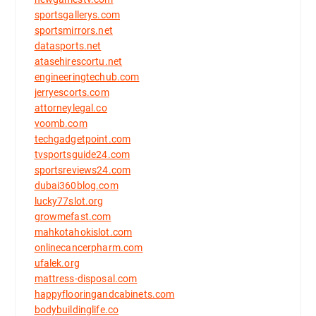
sportsgallerys.com
sportsmirrors.net
datasports.net
atasehirescortu.net
engineeringtechub.com
jerryescorts.com
attorneylegal.co
voomb.com
techgadgetpoint.com
tvsportsguide24.com
sportsreviews24.com
dubai360blog.com
lucky77slot.org
growmefast.com
mahkotahokislot.com
onlinecancerpharm.com
ufalek.org
mattress-disposal.com
happyflooringandcabinets.com
bodybuildinglife.co