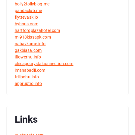
bolly2tollyblog.me
pandaclub.me
flyttevask.io
byhous.com
hartfordplazahotel.com
m-918kissapk.com
nabavkame.info
gakbiasa.com
iflowerhu.info
chicagocrystalconnection.com
imanabadii.com
trilipohu.info
appruptio.info
Links