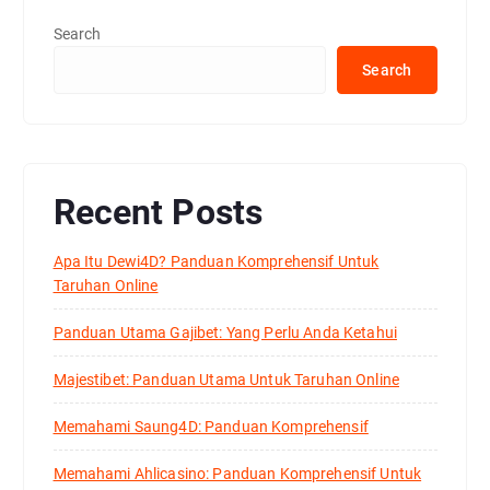
Search
Search
Recent Posts
Apa Itu Dewi4D? Panduan Komprehensif Untuk
Taruhan Online
Panduan Utama Gajibet: Yang Perlu Anda Ketahui
Majestibet: Panduan Utama Untuk Taruhan Online
Memahami Saung4D: Panduan Komprehensif
Memahami Ahlicasino: Panduan Komprehensif Untuk