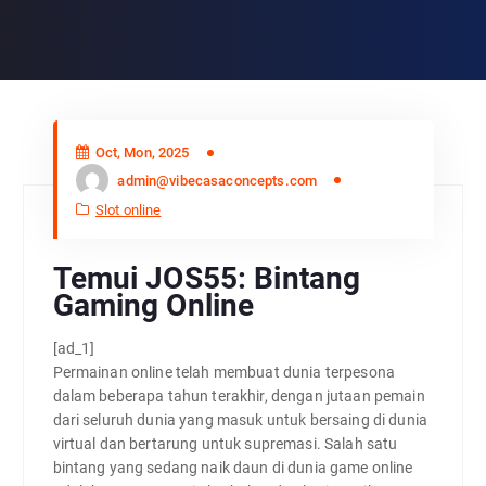
Oct, Mon, 2025
admin@vibecasaconcepts.com
Slot online
Temui JOS55: Bintang
Gaming Online
[ad_1]
Permainan online telah membuat dunia terpesona
dalam beberapa tahun terakhir, dengan jutaan pemain
dari seluruh dunia yang masuk untuk bersaing di dunia
virtual dan bertarung untuk supremasi. Salah satu
bintang yang sedang naik daun di dunia game online