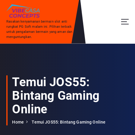
S
k
i
Rasakan kenyamanan bermain slot anti
p
rungkat PG Soft malam ini. Pilihan terbaik
t
untuk pengalaman bermain yang aman dan
o
menguntungkan.
c
o
n
t
e
n
Temui JOS55:
t
Bintang Gaming
Online
Home
Temui JOS55: Bintang Gaming Online