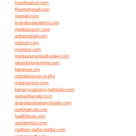
honghuidoor.com
flowingtravel.com
nineniki.com
brandiospecialists.com
medicalcare7.com
adtennaball.com
nabzah.com
mongive.com
matkagameresultsview.com
getsolutionsonline.com
hispinner.org
criticalinsurance.info
nokariposter.com
kalyan-guessing-nightplay.com
gameofpanels.com
androidappsdownloader.com
usetimenow.com
healthblow.com
gohelpmate.com
rajdhani-satta-matka.com