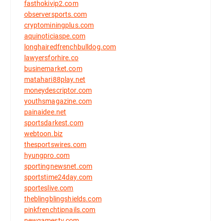
fasthokivip2.com
observersports.com
cryptominingplus.com
aquinoticiaspe.com
longhairedfrenchbulldog.com
lawyersforhire.co
businemarket.com
matahari88play.net
moneydescriptor.com
youthsmagazine.com
painaidee.net
sportsdarkest.com
webtoon.biz
thesportswires.com
hyungpro.com
sportingnewsnet.com
sportstime24day.com
sporteslive.com
theblingblingshields.com
pinkfrenchtipnails.com
newgamestv.com