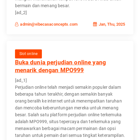
bermain dan menang besar.
[ad_2]
Jan, Thu, 2025
admin@vibecasaconcepts.com
Slot online
Buka dunia perjudian online yang
menarik dengan MPO999
[ad_1]
Perjudian online telah menjadi semakin populer dalam
beberapa tahun terakhir, dengan semakin banyak
orang beralih ke internet untuk menempatkan taruhan
dan mencoba keberuntungan mereka untuk menang
besar. Salah satu platform perjudian online terkemuka
adalah MPO999, situs tepercaya dan terkemuka yang
menawarkan berbagai macam permainan dan opsi
taruhan untuk pemain dari semua tingkat keterampilan.