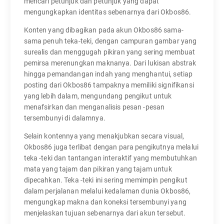
mencari petunjuk dan petunjuk yang dapat
mengungkapkan identitas sebenarnya dari Okbos86.
Konten yang dibagikan pada akun Okbos86 sama-
sama penuh teka-teki, dengan campuran gambar yang
surealis dan menggugah pikiran yang sering membuat
pemirsa merenungkan maknanya. Dari lukisan abstrak
hingga pemandangan indah yang menghantui, setiap
posting dari Okbos86 tampaknya memiliki signifikansi
yang lebih dalam, mengundang pengikut untuk
menafsirkan dan menganalisis pesan -pesan
tersembunyi di dalamnya.
Selain kontennya yang menakjubkan secara visual,
Okbos86 juga terlibat dengan para pengikutnya melalui
teka -teki dan tantangan interaktif yang membutuhkan
mata yang tajam dan pikiran yang tajam untuk
dipecahkan. Teka -teki ini sering memimpin pengikut
dalam perjalanan melalui kedalaman dunia Okbos86,
mengungkap makna dan koneksi tersembunyi yang
menjelaskan tujuan sebenarnya dari akun tersebut.