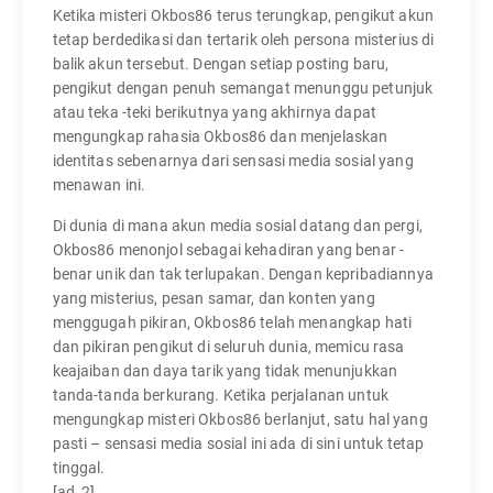
Ketika misteri Okbos86 terus terungkap, pengikut akun
tetap berdedikasi dan tertarik oleh persona misterius di
balik akun tersebut. Dengan setiap posting baru,
pengikut dengan penuh semangat menunggu petunjuk
atau teka -teki berikutnya yang akhirnya dapat
mengungkap rahasia Okbos86 dan menjelaskan
identitas sebenarnya dari sensasi media sosial yang
menawan ini.
Di dunia di mana akun media sosial datang dan pergi,
Okbos86 menonjol sebagai kehadiran yang benar -
benar unik dan tak terlupakan. Dengan kepribadiannya
yang misterius, pesan samar, dan konten yang
menggugah pikiran, Okbos86 telah menangkap hati
dan pikiran pengikut di seluruh dunia, memicu rasa
keajaiban dan daya tarik yang tidak menunjukkan
tanda-tanda berkurang. Ketika perjalanan untuk
mengungkap misteri Okbos86 berlanjut, satu hal yang
pasti – sensasi media sosial ini ada di sini untuk tetap
tinggal.
[ad_2]