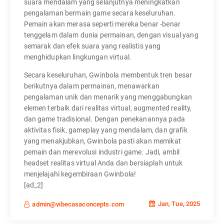
suara mendalam yang selanjutnya meningkatkan
pengalaman bermain game secara keseluruhan.
Pemain akan merasa seperti mereka benar -benar
tenggelam dalam dunia permainan, dengan visual yang
semarak dan efek suara yang realistis yang
menghidupkan lingkungan virtual.
Secara keseluruhan, Gwinbola membentuk tren besar
berikutnya dalam permainan, menawarkan
pengalaman unik dan menarik yang menggabungkan
elemen terbaik dari realitas virtual, augmented reality,
dan game tradisional. Dengan penekanannya pada
aktivitas fisik, gameplay yang mendalam, dan grafik
yang menakjubkan, Gwinbola pasti akan memikat
pemain dan merevolusi industri game. Jadi, ambil
headset realitas virtual Anda dan bersiaplah untuk
menjelajahi kegembiraan Gwinbola!
[ad_2]
Jan, Tue, 2025
admin@vibecasaconcepts.com