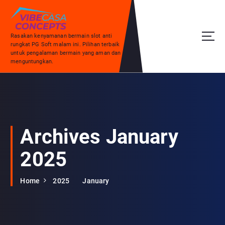
S
k
i
Rasakan kenyamanan bermain slot anti
p
rungkat PG Soft malam ini. Pilihan terbaik
t
untuk pengalaman bermain yang aman dan
o
menguntungkan.
c
o
n
t
e
n
Archives January
t
2025
Home
2025
January