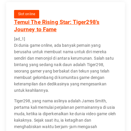
Slot online
Temui The Rising Star: Tiger298’s
Journey to Fame
[ad_1]
Di dunia game online, ada banyak pemain yang
berusaha untuk membuat nama untuk diri mereka
sendiri dan menonjol di antara kerumunan. Salah satu
bintang yang sedang naik daun adalah Tiger298,
seorang gamer yang berbakat dan tekun yang telah
membuat gelombang di komunitas game dengan
keterampilan dan dedikasinya yang mengesankan
untuk keahliannya.
Tiger298, yang nama aslinya adalah James Smith,
pertama kali memulai perjalanan permainannya di usia
muda, ketika ia diperkenalkan ke dunia video game oleh
kakaknya. Sejak saat itu, ia ketagihan dan
menghabiskan waktu berjam -jam mengasah