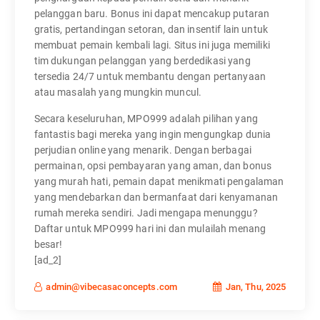
pelanggan baru. Bonus ini dapat mencakup putaran
gratis, pertandingan setoran, dan insentif lain untuk
membuat pemain kembali lagi. Situs ini juga memiliki
tim dukungan pelanggan yang berdedikasi yang
tersedia 24/7 untuk membantu dengan pertanyaan
atau masalah yang mungkin muncul.
Secara keseluruhan, MPO999 adalah pilihan yang
fantastis bagi mereka yang ingin mengungkap dunia
perjudian online yang menarik. Dengan berbagai
permainan, opsi pembayaran yang aman, dan bonus
yang murah hati, pemain dapat menikmati pengalaman
yang mendebarkan dan bermanfaat dari kenyamanan
rumah mereka sendiri. Jadi mengapa menunggu?
Daftar untuk MPO999 hari ini dan mulailah menang
besar!
[ad_2]
Jan, Thu, 2025
admin@vibecasaconcepts.com