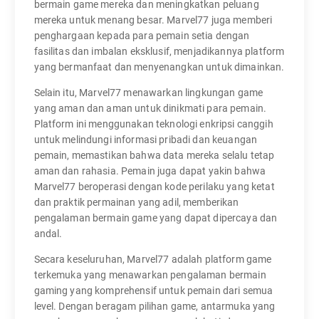
bermain game mereka dan meningkatkan peluang
mereka untuk menang besar. Marvel77 juga memberi
penghargaan kepada para pemain setia dengan
fasilitas dan imbalan eksklusif, menjadikannya platform
yang bermanfaat dan menyenangkan untuk dimainkan.
Selain itu, Marvel77 menawarkan lingkungan game
yang aman dan aman untuk dinikmati para pemain.
Platform ini menggunakan teknologi enkripsi canggih
untuk melindungi informasi pribadi dan keuangan
pemain, memastikan bahwa data mereka selalu tetap
aman dan rahasia. Pemain juga dapat yakin bahwa
Marvel77 beroperasi dengan kode perilaku yang ketat
dan praktik permainan yang adil, memberikan
pengalaman bermain game yang dapat dipercaya dan
andal.
Secara keseluruhan, Marvel77 adalah platform game
terkemuka yang menawarkan pengalaman bermain
gaming yang komprehensif untuk pemain dari semua
level. Dengan beragam pilihan game, antarmuka yang