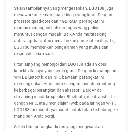
Selain tampilannya yang mengesankan, LGO188 juga
menawarkan kemampuan kinerja yang kuat. Dengan
prosesor quad-core dan 4GB RAM, perangkat ini
mampu menangani bahkan tugas yang paling
menuntut dengan mudah. Baik Anda multitasking
antara aplikasi atau menjalankan game intensif grafis,
LGO188 memberikan pengalaman yang mulus dan
responsif setiap saat.
Fitur lain yang menonjol dari LGO188 adalah opsi
konektivitasnya yang serba guna. Dengan kemampuan
Wi-Fi, Bluetooth, dan NFC bawaan, perangkat ini
memungkinkan Anda untuk dengan mudah terhubung
ke berbagai perangkat dan aksesori. Baik Anda
streaming musik ke speaker Bluetooth, mentransfer file
dengan NFC, atau menjelajahi web pada jaringan Wi-Fi,
LGO188 membuatnya mudah untuk tetap terhubung ke
mana pun Anda pergi.
Selain fitur perangkat keras yang mengesankan,