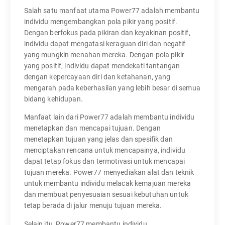
Salah satu manfaat utama Power77 adalah membantu
individu mengembangkan pola pikir yang positif.
Dengan berfokus pada pikiran dan keyakinan positif,
individu dapat mengatasi keraguan diri dan negatif
yang mungkin menahan mereka. Dengan pola pikir
yang positif, individu dapat mendekati tantangan
dengan kepercayaan diri dan ketahanan, yang
mengarah pada keberhasilan yang lebih besar di semua
bidang kehidupan.
Manfaat lain dari Power77 adalah membantu individu
menetapkan dan mencapai tujuan. Dengan
menetapkan tujuan yang jelas dan spesifik dan
menciptakan rencana untuk mencapainya, individu
dapat tetap fokus dan termotivasi untuk mencapai
tujuan mereka. Power77 menyediakan alat dan teknik
untuk membantu individu melacak kemajuan mereka
dan membuat penyesuaian sesuai kebutuhan untuk
tetap berada di jalur menuju tujuan mereka.
Selain itu, Power77 membantu individu