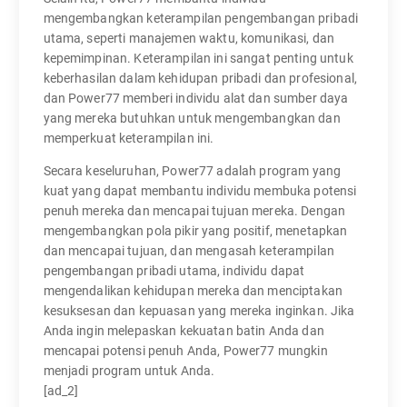
mengembangkan keterampilan pengembangan pribadi
utama, seperti manajemen waktu, komunikasi, dan
kepemimpinan. Keterampilan ini sangat penting untuk
keberhasilan dalam kehidupan pribadi dan profesional,
dan Power77 memberi individu alat dan sumber daya
yang mereka butuhkan untuk mengembangkan dan
memperkuat keterampilan ini.
Secara keseluruhan, Power77 adalah program yang
kuat yang dapat membantu individu membuka potensi
penuh mereka dan mencapai tujuan mereka. Dengan
mengembangkan pola pikir yang positif, menetapkan
dan mencapai tujuan, dan mengasah keterampilan
pengembangan pribadi utama, individu dapat
mengendalikan kehidupan mereka dan menciptakan
kesuksesan dan kepuasan yang mereka inginkan. Jika
Anda ingin melepaskan kekuatan batin Anda dan
mencapai potensi penuh Anda, Power77 mungkin
menjadi program untuk Anda.
[ad_2]