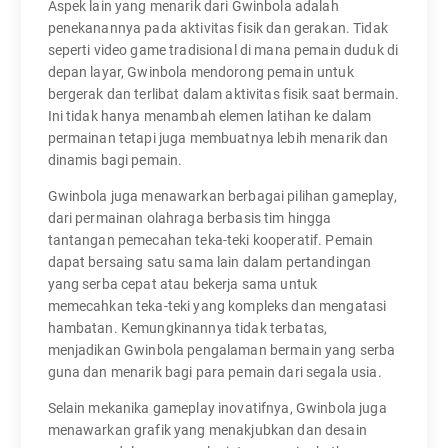
Aspek lain yang menarik dari Gwinbola adalah
penekanannya pada aktivitas fisik dan gerakan. Tidak
seperti video game tradisional di mana pemain duduk di
depan layar, Gwinbola mendorong pemain untuk
bergerak dan terlibat dalam aktivitas fisik saat bermain.
Ini tidak hanya menambah elemen latihan ke dalam
permainan tetapi juga membuatnya lebih menarik dan
dinamis bagi pemain.
Gwinbola juga menawarkan berbagai pilihan gameplay,
dari permainan olahraga berbasis tim hingga
tantangan pemecahan teka-teki kooperatif. Pemain
dapat bersaing satu sama lain dalam pertandingan
yang serba cepat atau bekerja sama untuk
memecahkan teka-teki yang kompleks dan mengatasi
hambatan. Kemungkinannya tidak terbatas,
menjadikan Gwinbola pengalaman bermain yang serba
guna dan menarik bagi para pemain dari segala usia.
Selain mekanika gameplay inovatifnya, Gwinbola juga
menawarkan grafik yang menakjubkan dan desain