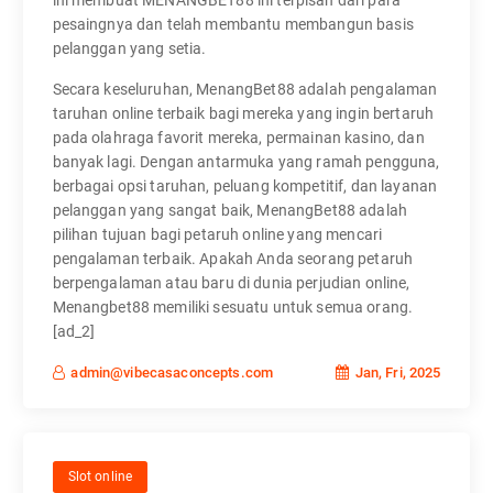
ini membuat MENANGBET88 ini terpisah dari para
pesaingnya dan telah membantu membangun basis
pelanggan yang setia.
Secara keseluruhan, MenangBet88 adalah pengalaman
taruhan online terbaik bagi mereka yang ingin bertaruh
pada olahraga favorit mereka, permainan kasino, dan
banyak lagi. Dengan antarmuka yang ramah pengguna,
berbagai opsi taruhan, peluang kompetitif, dan layanan
pelanggan yang sangat baik, MenangBet88 adalah
pilihan tujuan bagi petaruh online yang mencari
pengalaman terbaik. Apakah Anda seorang petaruh
berpengalaman atau baru di dunia perjudian online,
Menangbet88 memiliki sesuatu untuk semua orang.
[ad_2]
Jan, Fri, 2025
admin@vibecasaconcepts.com
Slot online