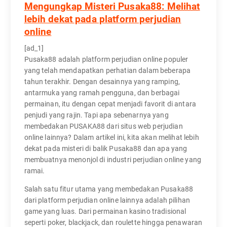
Mengungkap Misteri Pusaka88: Melihat
lebih dekat pada platform perjudian
online
[ad_1]
Pusaka88 adalah platform perjudian online populer
yang telah mendapatkan perhatian dalam beberapa
tahun terakhir. Dengan desainnya yang ramping,
antarmuka yang ramah pengguna, dan berbagai
permainan, itu dengan cepat menjadi favorit di antara
penjudi yang rajin. Tapi apa sebenarnya yang
membedakan PUSAKA88 dari situs web perjudian
online lainnya? Dalam artikel ini, kita akan melihat lebih
dekat pada misteri di balik Pusaka88 dan apa yang
membuatnya menonjol di industri perjudian online yang
ramai.
Salah satu fitur utama yang membedakan Pusaka88
dari platform perjudian online lainnya adalah pilihan
game yang luas. Dari permainan kasino tradisional
seperti poker, blackjack, dan roulette hingga penawaran