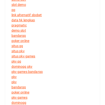
slot demo
qq
link alternatif sbobet
data hk lengkap
pragmatic
demo slot
bandarqq
poker online
situs qq
situs pkv
situs pkv games
pkv qq
dominoqq pkv
pkv games bandarqq
pkv
pkv
bandarqq
poker online
pkv games
dominoqq