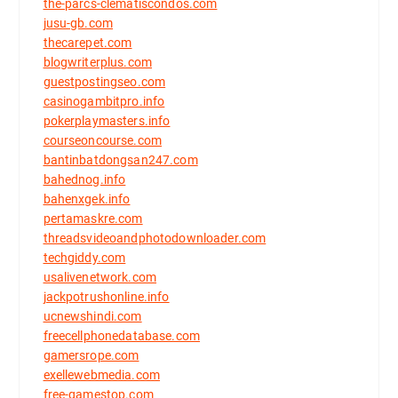
the-parcs-clematiscondos.com
jusu-gb.com
thecarepet.com
blogwriterplus.com
guestpostingseo.com
casinogambitpro.info
pokerplaymasters.info
courseoncourse.com
bantinbatdongsan247.com
bahednog.info
bahenxgek.info
pertamaskre.com
threadsvideoandphotodownloader.com
techgiddy.com
usalivenetwork.com
jackpotrushonline.info
ucnewshindi.com
freecellphonedatabase.com
gamersrope.com
exellewebmedia.com
free-gamestop.com