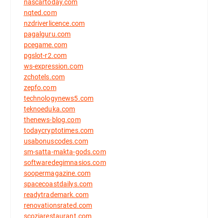
nascartoday.com
nqted.com
nzdriverlicence.com
pagalguru.com
pcegame.com
pgslot-r2.com
ws-expression.com
zchotels.com
zepfo.com
technologynews5.com
teknoeduka.com
thenews-blog.com
todaycryptotimes.com
usabonuscodes.com
sm-satta-makta-gods.com
softwaredegimnasios.com
soopermagazine.com
spacecoastdailys.com
readytrademark.com
renovationsrated.com
scoziarestaurant.com