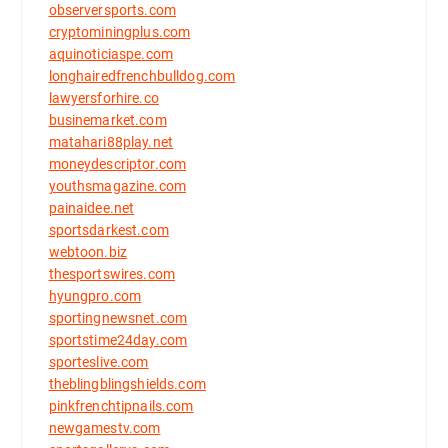
observersports.com
cryptominingplus.com
aquinoticiaspe.com
longhairedfrenchbulldog.com
lawyersforhire.co
businemarket.com
matahari88play.net
moneydescriptor.com
youthsmagazine.com
painaidee.net
sportsdarkest.com
webtoon.biz
thesportswires.com
hyungpro.com
sportingnewsnet.com
sportstime24day.com
sporteslive.com
theblingblingshields.com
pinkfrenchtipnails.com
newgamestv.com