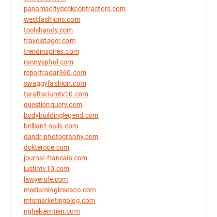
panamacitydeckcontractors.com
westfashions.com
toolshandy.com
travelstager.com
trendinspires.com
rannyephul.com
reportradar360.com
swaggyfashion.com
taraftariumtv10.com
questionquery.com
bodybuildinglegend.com
brilliant-nails.com
dandr-photography.com
dokteroce.com
journal-francais.com
justintv10.com
lawyerule.com
mediamingleseaco.com
mtsmarketingblog.com
nghekiemtien.com