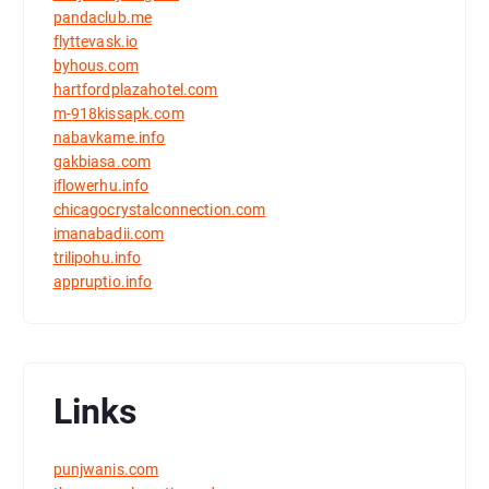
pandaclub.me
flyttevask.io
byhous.com
hartfordplazahotel.com
m-918kissapk.com
nabavkame.info
gakbiasa.com
iflowerhu.info
chicagocrystalconnection.com
imanabadii.com
trilipohu.info
appruptio.info
Links
punjwanis.com