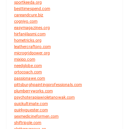
sportkeeda.org
besttimespend.com
careandcure.biz
cogniyo.com
easymagazines.org
hirfanjilasmi.com
hometricks.org
leathercraftpro.com
microgridpower.org
mixiqo.com
needglobe.com
ortocoach.com
passionawe.com
pittsburghpaintingprofessionals.com
plumberryworks.com
psychoterapiawioletanowak.com
quickultimate.com
quirkyquester.com
sexmedicineformen.com
shiftripple.com