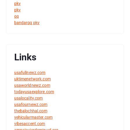
pkv
pkv
qq
bandarqq pkv
Links
usafullnewz.com
uktimenetwork.com
usaworldnewz.com
todayusaexplore.com
usalocality.com
usafournewz.com
thebalochhal.com
vehicularmaster.com
vibesaccent.com