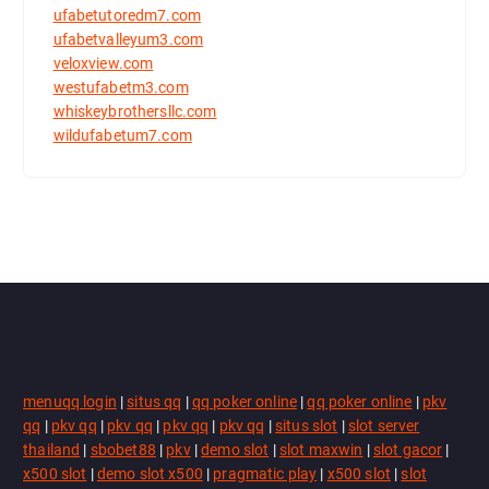
ufabetutoredm7.com
ufabetvalleyum3.com
veloxview.com
westufabetm3.com
whiskeybrothersllc.com
wildufabetum7.com
menuqq login
|
situs qq
|
qq poker online
|
qq poker online
|
pkv
qq
|
pkv qq
|
pkv qq
|
pkv qq
|
pkv qq
|
situs slot
|
slot server
thailand
|
sbobet88
|
pkv
|
demo slot
|
slot maxwin
|
slot gacor
|
x500 slot
|
demo slot x500
|
pragmatic play
|
x500 slot
|
slot