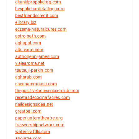
akunidpropokerqq.com
bespokecardetailing.com
bestfriendscredit.com
elibrary.biz
eczema-naturalcures.com
astro-bath.com
aghapal.com
altu-expo.com
authorjennijames.com
viajearoma.net
tsutsuji-parkin.com
agharab.com
cheapammousa.com
thepositiveladiessoccerclub.com
recetasdecocinafaciles.com
naildesignsidea.net
greatpai.com
paperlanterntheatre.org
freeworshipnetwork.com
watercraftllc.com
abourge.com