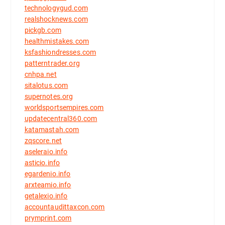
technologygud.com
realshocknews.com
pickgb.com
healthmistakes.com
ksfashiondresses.com
patterntrader.org
cnhpa.net
sitalotus.com
supernotes.org
worldsportsempires.com
updatecentral360.com
katamastah.com
zqscore.net
aseleraio.info
asticio.info
egardenio.info
arxteamio.info
getalexio.info
accountaudittaxcon.com
prymprint.com