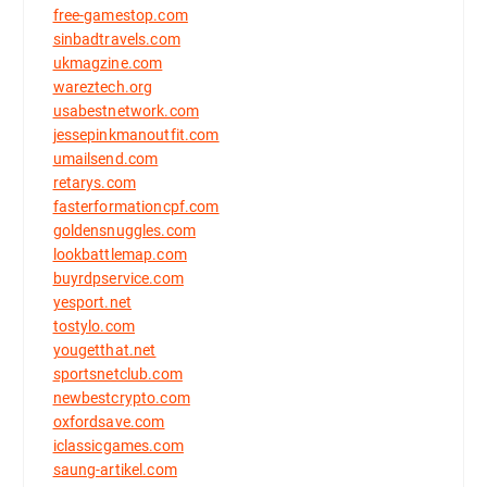
free-gamestop.com
sinbadtravels.com
ukmagzine.com
wareztech.org
usabestnetwork.com
jessepinkmanoutfit.com
umailsend.com
retarys.com
fasterformationcpf.com
goldensnuggles.com
lookbattlemap.com
buyrdpservice.com
yesport.net
tostylo.com
yougetthat.net
sportsnetclub.com
newbestcrypto.com
oxfordsave.com
iclassicgames.com
saung-artikel.com