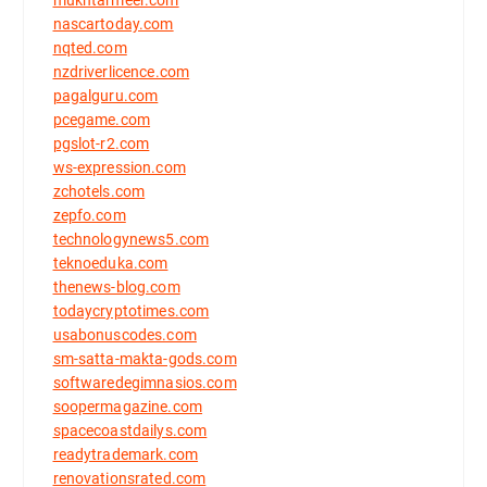
mukhtarmeer.com
nascartoday.com
nqted.com
nzdriverlicence.com
pagalguru.com
pcegame.com
pgslot-r2.com
ws-expression.com
zchotels.com
zepfo.com
technologynews5.com
teknoeduka.com
thenews-blog.com
todaycryptotimes.com
usabonuscodes.com
sm-satta-makta-gods.com
softwaredegimnasios.com
soopermagazine.com
spacecoastdailys.com
readytrademark.com
renovationsrated.com