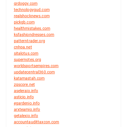
qrdoggy.com
technologygud.com
realshocknews.com
pickgb.com
healthmistakes.com
ksfashiondresses.com
patterntrader.org
cnhpa.net
sitalotus.com
supernotes.org
worldsportsempires.com
updatecentral360.com
katamastah.com
zqscore.net
aseleraio.info
asticio.info
egardenio.info
arxteamio.info
getalexio.info
accountaudittaxcon.com