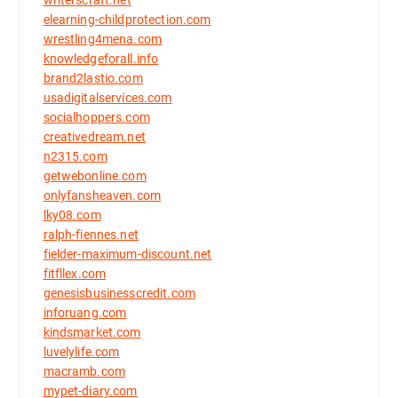
writerscraft.net
elearning-childprotection.com
wrestling4mena.com
knowledgeforall.info
brand2lastio.com
usadigitalservices.com
socialhoppers.com
creativedream.net
n2315.com
getwebonline.com
onlyfansheaven.com
lky08.com
ralph-fiennes.net
fielder-maximum-discount.net
fitfllex.com
genesisbusinesscredit.com
inforuang.com
kindsmarket.com
luvelylife.com
macramb.com
mypet-diary.com