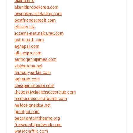
okena.info
akunidpropokerqq.com
bespokecardetailing.com
bestfriendscredit.com
elibrary.biz
eczema-naturalcures.com
astro-bath.com
aghapal.com
altu-expo.com
authorjennijames.com
viajearoma.net
tsutsuji-parkin.com
agharab.com
cheapammousa.com
thepositiveladiessoccerclub.com
recetasdecocinafaciles.com
naildesignsidea.net
greatpai.com
paperlanterntheatre.org
freeworshipnetwork.com
watercraftllc.com