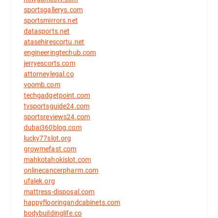
sportsgallerys.com
sportsmirrors.net
datasports.net
atasehirescortu.net
engineeringtechub.com
jerryescorts.com
attorneylegal.co
voomb.com
techgadgetpoint.com
tvsportsguide24.com
sportsreviews24.com
dubai360blog.com
lucky77slot.org
growmefast.com
mahkotahokislot.com
onlinecancerpharm.com
ufalek.org
mattress-disposal.com
happyflooringandcabinets.com
bodybuildinglife.co