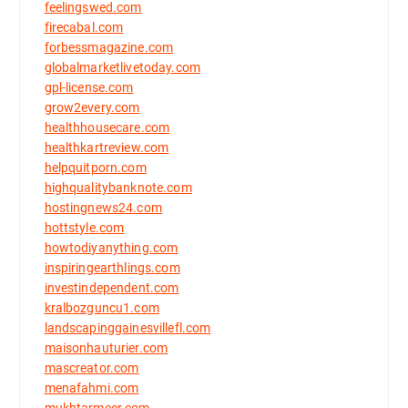
feelingswed.com
firecabal.com
forbessmagazine.com
globalmarketlivetoday.com
gpl-license.com
grow2every.com
healthhousecare.com
healthkartreview.com
helpquitporn.com
highqualitybanknote.com
hostingnews24.com
hottstyle.com
howtodiyanything.com
inspiringearthlings.com
investindependent.com
kralbozguncu1.com
landscapinggainesvillefl.com
maisonhauturier.com
mascreator.com
menafahmi.com