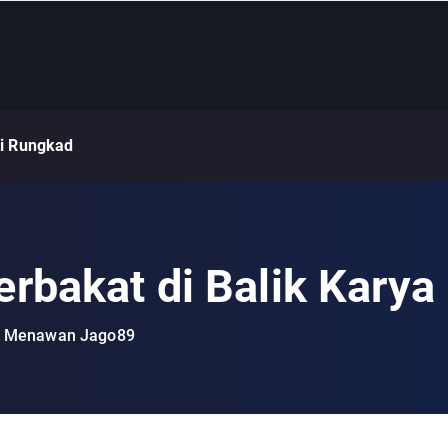
ti Rungkad
rbakat di Balik Kary
ya Menawan Jago89