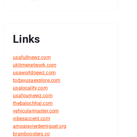
Links
usafullnewz.com
uktimenetwork.com
usaworldnewz.com
todayusaexplore.com
usalocality.com
usafournewz.com
thebalochhal.com
vehicularmaster.com
vibesaccent.com
ampajavierdemiguel.org
brainboosters.co