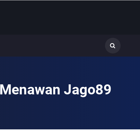
a Menawan Jago89