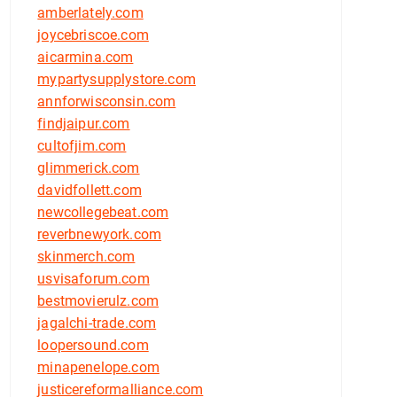
amberlately.com
joycebriscoe.com
aicarmina.com
mypartysupplystore.com
annforwisconsin.com
findjaipur.com
cultofjim.com
glimmerick.com
davidfollett.com
newcollegebeat.com
reverbnewyork.com
skinmerch.com
usvisaforum.com
bestmovierulz.com
jagalchi-trade.com
loopersound.com
minapenelope.com
justicereformalliance.com