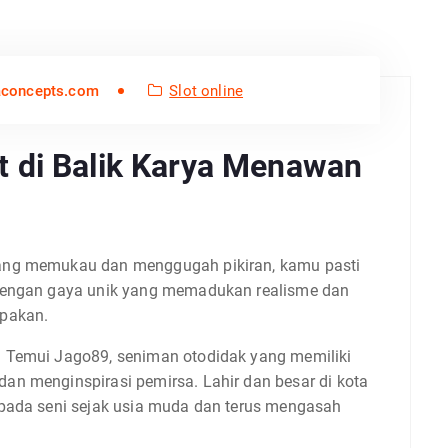
aconcepts.com
Slot online
 di Balik Karya Menawan
yang memukau dan menggugah pikiran, kamu pasti
 Dengan gaya unik yang memadukan realisme dan
upakan.
? Temui Jago89, seniman otodidak yang memiliki
an menginspirasi pemirsa. Lahir dan besar di kota
 pada seni sejak usia muda dan terus mengasah