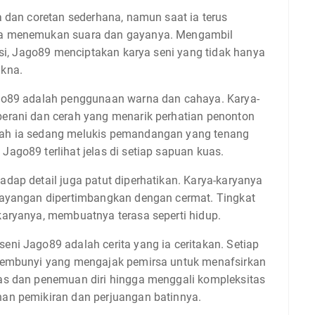
a dan coretan sederhana, namun saat ia terus
 ia menemukan suara dan gayanya. Mengambil
osi, Jago89 menciptakan karya seni yang tidak hanya
akna.
ago89 adalah penggunaan warna dan cahaya. Karya-
erani dan cerah yang menarik perhatian penonton
tah ia sedang melukis pemandangan yang tenang
ago89 terlihat jelas di setiap sapuan kuas.
dap detail juga patut diperhatikan. Karya-karyanya
 bayangan dipertimbangkan dengan cermat. Tingkat
karyanya, membuatnya terasa seperti hidup.
ni Jago89 adalah cerita yang ia ceritakan. Setiap
rsembunyi yang mengajak pemirsa untuk menafsirkan
as dan penemuan diri hingga menggali kompleksitas
nan pemikiran dan perjuangan batinnya.