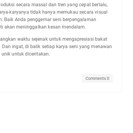
oduksi secara massal dan tren yang cepat berlalu,
Karya-karyanya tidak hanya memukau secara visual
an. Baik Anda penggemar seni berpengalaman
ti akan meninggalkan kesan mendalam.
uangkan waktu sejenak untuk mengapresiasi bakat
Dan ingat, di balik setiap karya seni yang menawan
unik untuk diceritakan.
Comments 0