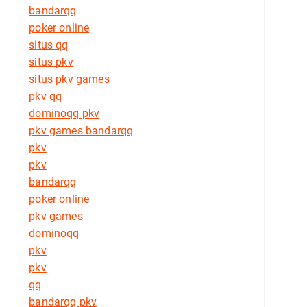
bandarqq
poker online
situs qq
situs pkv
situs pkv games
pkv qq
dominoqq pkv
pkv games bandarqq
pkv
pkv
bandarqq
poker online
pkv games
dominoqq
pkv
pkv
qq
bandarqq pkv