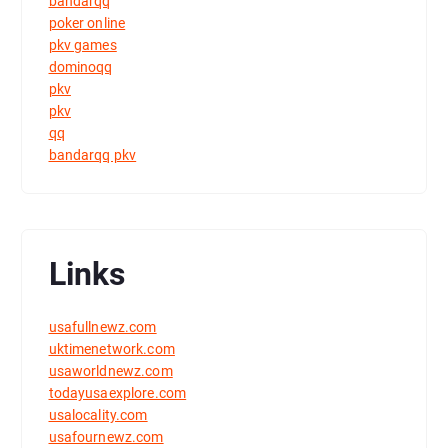
bandarqq
poker online
pkv games
dominoqq
pkv
pkv
qq
bandarqq pkv
Links
usafullnewz.com
uktimenetwork.com
usaworldnewz.com
todayusaexplore.com
usalocality.com
usafournewz.com