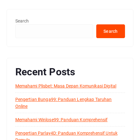
Search
Search
Recent Posts
Memahami Plisbet: Masa Depan Komunikasi Digital
Pengertian Bunga99: Panduan Lengkap Taruhan
Online
Memahami Winlose99: Panduan Komprehensif
Pengertian Parlay4D: Panduan Komprehensif Untuk