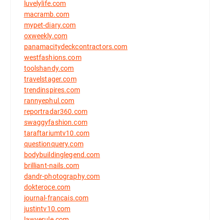
luvelylife.com
macramb.com
mypet-diary.com
oxweekly.com
panamacitydeckcontractors.com
westfashions.com
toolshandy.com
travelstager.com
trendinspires.com
rannyephul.com
reportradar360.com
swaggyfashion.com
taraftariumtv10.com
questionquery.com
bodybuildinglegend.com
brilliant-nails.com
dandr-photography.com
dokteroce.com
journal-francais.com
justintv10.com
lawyerule.com