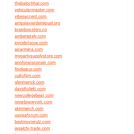
thebalochhal.com
vehicularmaster.com
vibesaccent.com
ampajavierdemiguel.org
brainboosters.co
amberlately.com
joycebriscoe.com
aicarmina.com
mypartysupplystore.com
annforwisconsin.com
findjaipur.com
cultofjim.com
glimmerick.com
davidfollett.com
newcollegebeat.com
reverbnewyork.com
skinmerch.com
usvisaforum.com
bestmovierulz.com
jagalchi-trade.com