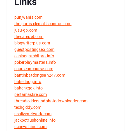
Links
punjwanis.com
the-parcs-clematiscondos.com
jusu-gb.com
thecarepet.com
blogwriterplus.com
guestpostingseo.com
casinogambitpro.info
pokerplaymasters.info
courseoncourse.com
bantinbatdongsan247.com
bahednog.info
bahenxgek.info
pertamaskre.com
threadsvideoandphotodownloader.com
techgiddy.com
usalivenetwork.com
jackpotrushonline.info
ucnewshindi.com