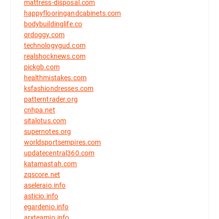
mattress-disposal.com
happyflooringandcabinets.com
bodybuildinglife.co
qrdoggy.com
technologygud.com
realshocknews.com
pickgb.com
healthmistakes.com
ksfashiondresses.com
patterntrader.org
cnhpa.net
sitalotus.com
supernotes.org
worldsportsempires.com
updatecentral360.com
katamastah.com
zqscore.net
aseleraio.info
asticio.info
egardenio.info
arxteamio.info