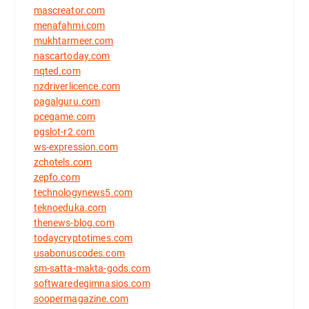
mascreator.com
menafahmi.com
mukhtarmeer.com
nascartoday.com
nqted.com
nzdriverlicence.com
pagalguru.com
pcegame.com
pgslot-r2.com
ws-expression.com
zchotels.com
zepfo.com
technologynews5.com
teknoeduka.com
thenews-blog.com
todaycryptotimes.com
usabonuscodes.com
sm-satta-makta-gods.com
softwaredegimnasios.com
soopermagazine.com