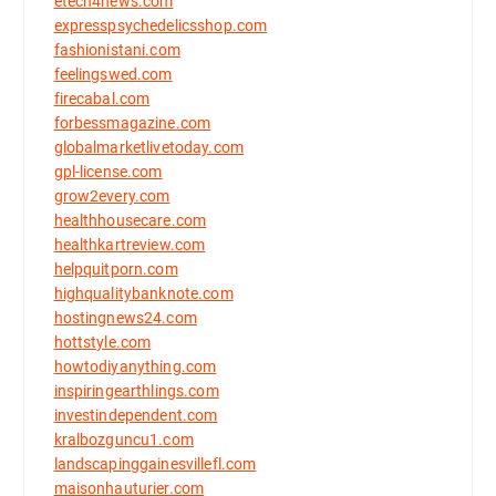
etech4news.com
expresspsychedelicsshop.com
fashionistani.com
feelingswed.com
firecabal.com
forbessmagazine.com
globalmarketlivetoday.com
gpl-license.com
grow2every.com
healthhousecare.com
healthkartreview.com
helpquitporn.com
highqualitybanknote.com
hostingnews24.com
hottstyle.com
howtodiyanything.com
inspiringearthlings.com
investindependent.com
kralbozguncu1.com
landscapinggainesvillefl.com
maisonhauturier.com