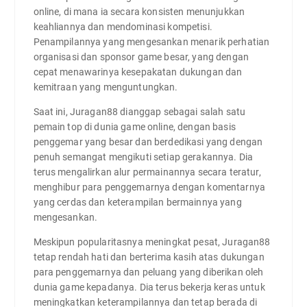
online, di mana ia secara konsisten menunjukkan
keahliannya dan mendominasi kompetisi.
Penampilannya yang mengesankan menarik perhatian
organisasi dan sponsor game besar, yang dengan
cepat menawarinya kesepakatan dukungan dan
kemitraan yang menguntungkan.
Saat ini, Juragan88 dianggap sebagai salah satu
pemain top di dunia game online, dengan basis
penggemar yang besar dan berdedikasi yang dengan
penuh semangat mengikuti setiap gerakannya. Dia
terus mengalirkan alur permainannya secara teratur,
menghibur para penggemarnya dengan komentarnya
yang cerdas dan keterampilan bermainnya yang
mengesankan.
Meskipun popularitasnya meningkat pesat, Juragan88
tetap rendah hati dan berterima kasih atas dukungan
para penggemarnya dan peluang yang diberikan oleh
dunia game kepadanya. Dia terus bekerja keras untuk
meningkatkan keterampilannya dan tetap berada di