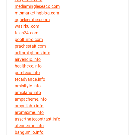
mediamingleseaco.com
mtsmarketingblog.com
nghekiemtien.com
wasirku.com
tejas24.com
poolturbo.com
prachestait.com
artforafghans.info
airvendio.info
healthexe.info
puretecx.info
tecadvance.info
aminityio.info
amiolahu.info
ampacheme.info
ampullahu.info
aromaxme.info
asserthatecontrast.info
atenderme.info
bangumiio.info