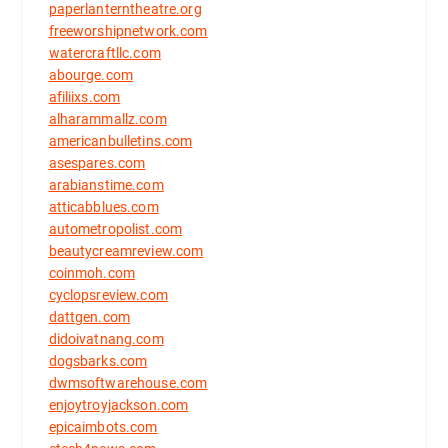
paperlanterntheatre.org
freeworshipnetwork.com
watercraftllc.com
abourge.com
afiliixs.com
alharammallz.com
americanbulletins.com
asespares.com
arabianstime.com
atticabblues.com
autometropolist.com
beautycreamreview.com
coinmoh.com
cyclopsreview.com
dattgen.com
didoivatnang.com
dogsbarks.com
dwmsoftwarehouse.com
enjoytroyjackson.com
epicaimbots.com