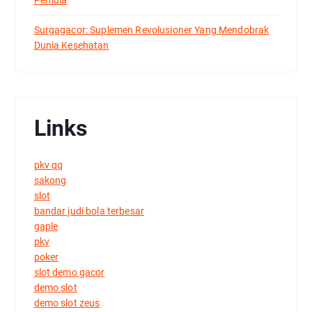
Pemula
Surgagacor: Suplemen Revolusioner Yang Mendobrak
Dunia Kesehatan
Links
pkv qq
sakong
slot
bandar judi bola terbesar
gaple
pkv
poker
slot demo gacor
demo slot
demo slot zeus