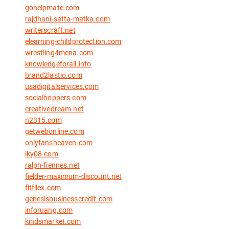
gohelpmate.com
rajdhani-satta-matka.com
writerscraft.net
elearning-childprotection.com
wrestling4mena.com
knowledgeforall.info
brand2lastio.com
usadigitalservices.com
socialhoppers.com
creativedream.net
n2315.com
getwebonline.com
onlyfansheaven.com
lky08.com
ralph-fiennes.net
fielder-maximum-discount.net
fitfllex.com
genesisbusinesscredit.com
inforuang.com
kindsmarket.com