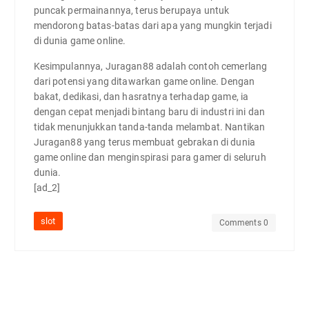
puncak permainannya, terus berupaya untuk
mendorong batas-batas dari apa yang mungkin terjadi
di dunia game online.
Kesimpulannya, Juragan88 adalah contoh cemerlang
dari potensi yang ditawarkan game online. Dengan
bakat, dedikasi, dan hasratnya terhadap game, ia
dengan cepat menjadi bintang baru di industri ini dan
tidak menunjukkan tanda-tanda melambat. Nantikan
Juragan88 yang terus membuat gebrakan di dunia
game online dan menginspirasi para gamer di seluruh
dunia.
[ad_2]
slot
Comments 0