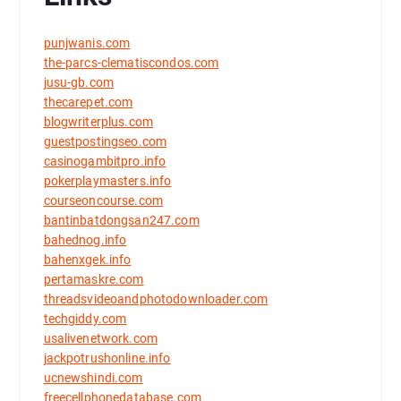
punjwanis.com
the-parcs-clematiscondos.com
jusu-gb.com
thecarepet.com
blogwriterplus.com
guestpostingseo.com
casinogambitpro.info
pokerplaymasters.info
courseoncourse.com
bantinbatdongsan247.com
bahednog.info
bahenxgek.info
pertamaskre.com
threadsvideoandphotodownloader.com
techgiddy.com
usalivenetwork.com
jackpotrushonline.info
ucnewshindi.com
freecellphonedatabase.com