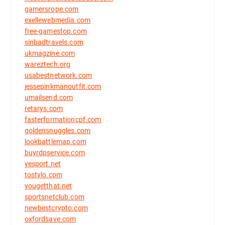
gamersrope.com
exellewebmedia.com
free-gamestop.com
sinbadtravels.com
ukmagzine.com
wareztech.org
usabestnetwork.com
jessepinkmanoutfit.com
umailsend.com
retarys.com
fasterformationcpf.com
goldensnuggles.com
lookbattlemap.com
buyrdpservice.com
yesport.net
tostylo.com
yougetthat.net
sportsnetclub.com
newbestcrypto.com
oxfordsave.com