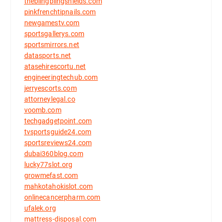
theblingblingshields.com
pinkfrenchtipnails.com
newgamestv.com
sportsgallerys.com
sportsmirrors.net
datasports.net
atasehirescortu.net
engineeringtechub.com
jerryescorts.com
attorneylegal.co
voomb.com
techgadgetpoint.com
tvsportsguide24.com
sportsreviews24.com
dubai360blog.com
lucky77slot.org
growmefast.com
mahkotahokislot.com
onlinecancerpharm.com
ufalek.org
mattress-disposal.com