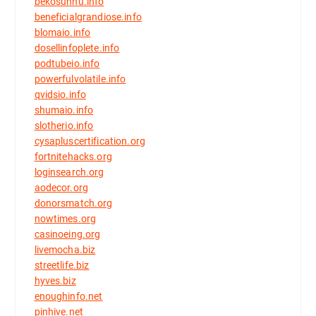
bekosunhu.info
beneficialgrandiose.info
blomaio.info
dosellinfoplete.info
podtubeio.info
powerfulvolatile.info
qvidsio.info
shumaio.info
slotherio.info
cysapluscertification.org
fortnitehacks.org
loginsearch.org
aodecor.org
donorsmatch.org
nowtimes.org
casinoeing.org
livemocha.biz
streetlife.biz
hyves.biz
enoughinfo.net
pinhive.net