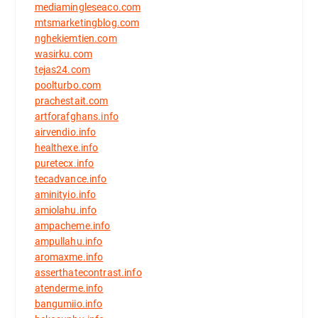
mediamingleseaco.com
mtsmarketingblog.com
nghekiemtien.com
wasirku.com
tejas24.com
poolturbo.com
prachestait.com
artforafghans.info
airvendio.info
healthexe.info
puretecx.info
tecadvance.info
aminityio.info
amiolahu.info
ampacheme.info
ampullahu.info
aromaxme.info
asserthatecontrast.info
atenderme.info
bangumiio.info