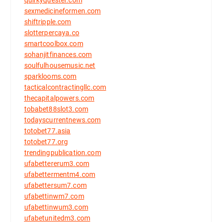
quirkyquester.com
sexmedicineformen.com
shiftripple.com
slotterpercaya.co
smartcoolbox.com
sohanjitfinances.com
soulfulhousemusic.net
sparklooms.com
tacticalcontractingllc.com
thecapitalpowers.com
tobabet88slot3.com
todayscurrentnews.com
totobet77.asia
totobet77.org
trendingpublication.com
ufabettererum3.com
ufabettermentm4.com
ufabettersum7.com
ufabettinwm7.com
ufabettinwum3.com
ufabetunitedm3.com