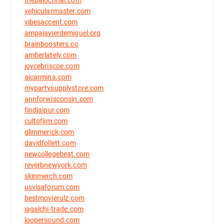
thebalochhal.com
vehicularmaster.com
vibesaccent.com
ampajavierdemiguel.org
brainboosters.co
amberlately.com
joycebriscoe.com
aicarmina.com
mypartysupplystore.com
annforwisconsin.com
findjaipur.com
cultofjim.com
glimmerick.com
davidfollett.com
newcollegebeat.com
reverbnewyork.com
skinmerch.com
usvisaforum.com
bestmovierulz.com
jagalchi-trade.com
loopersound.com