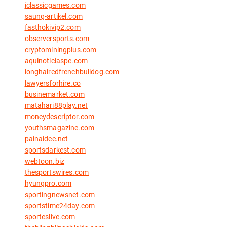
iclassicgames.com
saung-artikel.com
fasthokivip2.com
observersports.com
cryptominingplus.com
aquinoticiaspe.com
longhairedfrenchbulldog.com
lawyersforhire.co
businemarket.com
matahari88play.net
moneydescriptor.com
youthsmagazine.com
painaidee.net
sportsdarkest.com
webtoon.biz
thesportswires.com
hyungpro.com
sportingnewsnet.com
sportstime24day.com
sporteslive.com