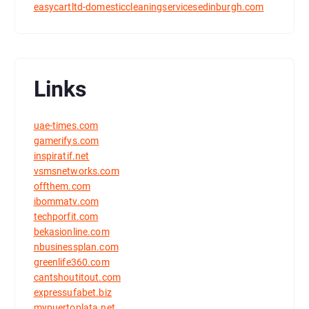
easycartltd-domesticcleaningservicesedinburgh.com
Links
uae-times.com
gamerifys.com
inspiratif.net
vsmsnetworks.com
offthem.com
ibommatv.com
techporfit.com
bekasionline.com
nbusinessplan.com
greenlife360.com
cantshoutitout.com
expressufabet.biz
mypuertoplata.net