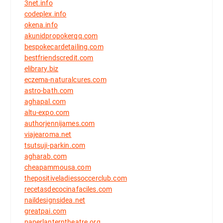
3net.info
codeplex.info
okena.info
akunidpropokerqq.com
bespokecardetailing.com
bestfriendscredit.com
elibrary.biz
eczema-naturalcures.com
astro-bath.com
aghapal.com
altu-expo.com
authorjennijames.com
viajearoma.net
tsutsuji-parkin.com
agharab.com
cheapammousa.com
thepositiveladiessoccerclub.com
recetasdecocinafaciles.com
naildesignsidea.net
greatpai.com
paperlanterntheatre.org