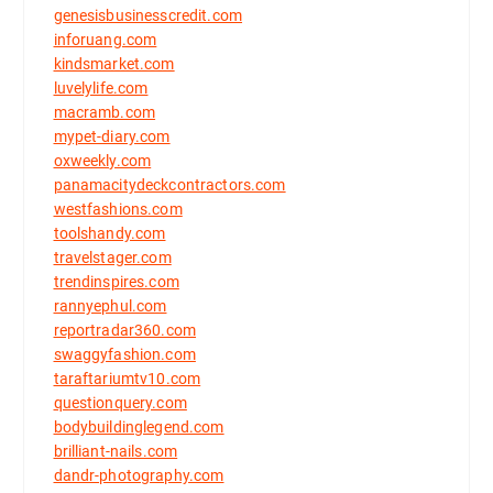
genesisbusinesscredit.com
inforuang.com
kindsmarket.com
luvelylife.com
macramb.com
mypet-diary.com
oxweekly.com
panamacitydeckcontractors.com
westfashions.com
toolshandy.com
travelstager.com
trendinspires.com
rannyephul.com
reportradar360.com
swaggyfashion.com
taraftariumtv10.com
questionquery.com
bodybuildinglegend.com
brilliant-nails.com
dandr-photography.com