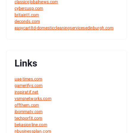
classicglobalnews.com
cybercusp.com
britaintt.com
deconds.com
easycartltd-domesticcleaningservicesedinburgh.com
Links
uae-times.com
gamerifys.com
inspiratif.net
vsmsnetworks.com
offthem.com
ibommatv.com
techporfit.com
bekasionline.com
nbusinessplan.com