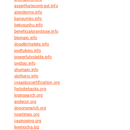
asserthatecontrast.info
atenderme.info
bangumiio.info
bekosunhu.info
beneficialgrandiose.info
blomaio.info
dosellinfoplete.info
podtubeio.info
powerfulvolatile.info
qvidsio.info
shumaio.info
slotherio.info
cysapluscertification.org
fortnitehacks.org
loginsearch.org
aodecor.org
donorsmatch.org
nowtimes.org
casinoeing.org
livemocha.biz