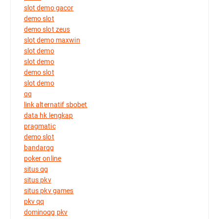
slot demo gacor
demo slot
demo slot zeus
slot demo maxwin
slot demo
slot demo
demo slot
slot demo
qq
link alternatif sbobet
data hk lengkap
pragmatic
demo slot
bandarqq
poker online
situs qq
situs pkv
situs pkv games
pkv qq
dominoqq pkv