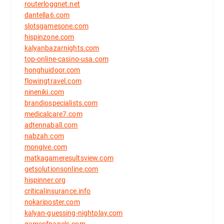
routerloggnet.net
dantella6.com
slotsgamesone.com
hispinzone.com
kalyanbazarnights.com
top-online-casino-usa.com
honghuidoor.com
flowingtravel.com
nineniki.com
brandiospecialists.com
medicalcare7.com
adtennaball.com
nabzah.com
mongive.com
matkagameresultsview.com
getsolutionsonline.com
hispinner.org
criticalinsurance.info
nokariposter.com
kalyan-guessing-nightplay.com