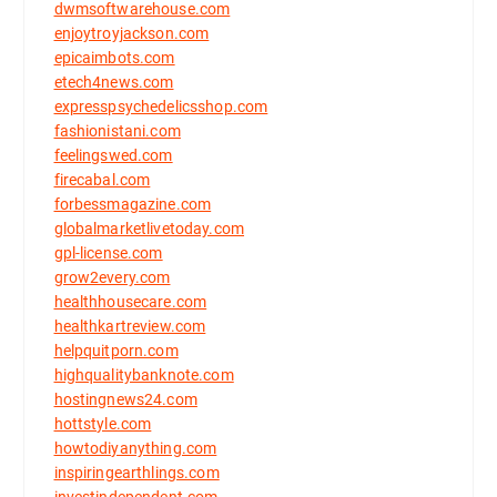
dwmsoftwarehouse.com
enjoytroyjackson.com
epicaimbots.com
etech4news.com
expresspsychedelicsshop.com
fashionistani.com
feelingswed.com
firecabal.com
forbessmagazine.com
globalmarketlivetoday.com
gpl-license.com
grow2every.com
healthhousecare.com
healthkartreview.com
helpquitporn.com
highqualitybanknote.com
hostingnews24.com
hottstyle.com
howtodiyanything.com
inspiringearthlings.com