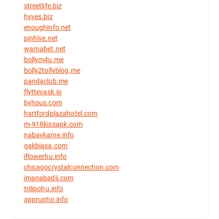
streetlife.biz
hyves.biz
enoughinfo.net
pinhive.net
warnabet.net
bollym4u.me
bolly2tollyblog.me
pandaclub.me
flyttevask.io
byhous.com
hartfordplazahotel.com
m-918kissapk.com
nabavkame.info
gakbiasa.com
iflowerhu.info
chicagocrystalconnection.com
imanabadii.com
trilipohu.info
appruptio.info