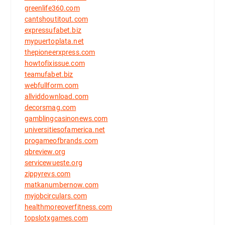
greenlife360.com
cantshoutitout.com
expressufabet.biz
mypuertoplata.net
thepioneerxpress.com
howtofixissue.com
teamufabet.biz
webfullform.com
allviddownload.com
decorsmag.com
gamblingcasinonews.com
universitiesofamerica.net
progameofbrands.com
qbreview.org
servicewueste.org
zippyrevs.com
matkanumbernow.com
myjobcirculars.com
healthmoreoverfitness.com
topslotxgames.com