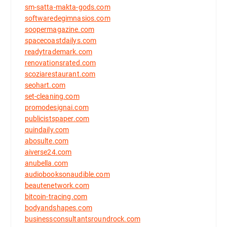
sm-satta-makta-gods.com
softwaredegimnasios.com
soopermagazine.com
spacecoastdailys.com
readytrademark.com
renovationsrated.com
scoziarestaurant.com
seohart.com
set-cleaning.com
promodesignai.com
publicistspaper.com
quindaily.com
abosulte.com
aiverse24.com
anubella.com
audiobooksonaudible.com
beautenetwork.com
bitcoin-tracing.com
bodyandshapes.com
businessconsultantsroundrock.com