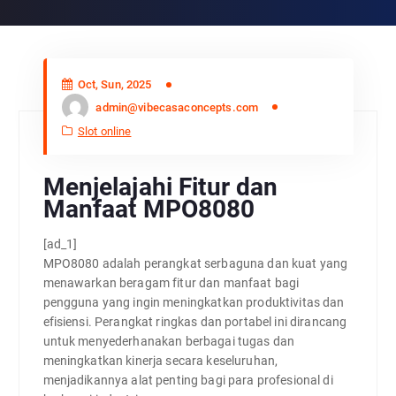
Oct, Sun, 2025
admin@vibecasaconcepts.com
Slot online
Menjelajahi Fitur dan
Manfaat MPO8080
[ad_1]
MPO8080 adalah perangkat serbaguna dan kuat yang
menawarkan beragam fitur dan manfaat bagi
pengguna yang ingin meningkatkan produktivitas dan
efisiensi. Perangkat ringkas dan portabel ini dirancang
untuk menyederhanakan berbagai tugas dan
meningkatkan kinerja secara keseluruhan,
menjadikannya alat penting bagi para profesional di