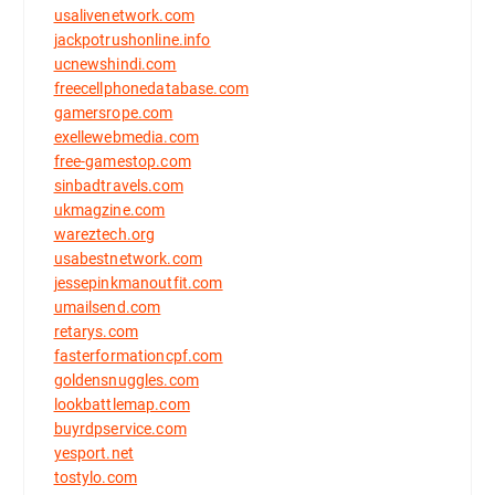
usalivenetwork.com
jackpotrushonline.info
ucnewshindi.com
freecellphonedatabase.com
gamersrope.com
exellewebmedia.com
free-gamestop.com
sinbadtravels.com
ukmagzine.com
wareztech.org
usabestnetwork.com
jessepinkmanoutfit.com
umailsend.com
retarys.com
fasterformationcpf.com
goldensnuggles.com
lookbattlemap.com
buyrdpservice.com
yesport.net
tostylo.com