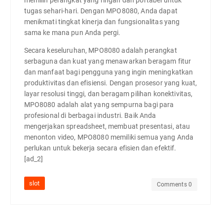
memilih perangkat yang ringan dan portabel untuk
tugas sehari-hari. Dengan MPO8080, Anda dapat
menikmati tingkat kinerja dan fungsionalitas yang
sama ke mana pun Anda pergi.
Secara keseluruhan, MPO8080 adalah perangkat
serbaguna dan kuat yang menawarkan beragam fitur
dan manfaat bagi pengguna yang ingin meningkatkan
produktivitas dan efisiensi. Dengan prosesor yang kuat,
layar resolusi tinggi, dan beragam pilihan konektivitas,
MPO8080 adalah alat yang sempurna bagi para
profesional di berbagai industri. Baik Anda
mengerjakan spreadsheet, membuat presentasi, atau
menonton video, MPO8080 memiliki semua yang Anda
perlukan untuk bekerja secara efisien dan efektif.
[ad_2]
slot
Comments 0