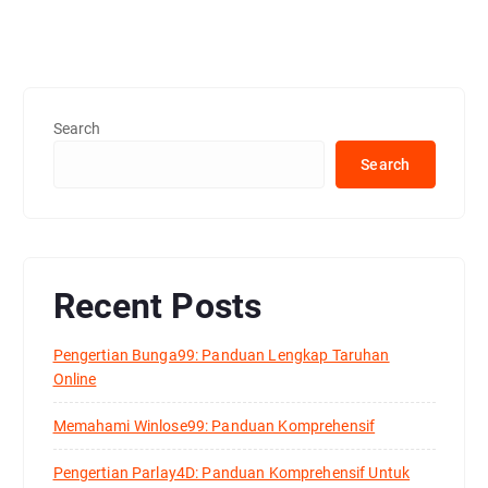
Search
Search
Recent Posts
Pengertian Bunga99: Panduan Lengkap Taruhan
Online
Memahami Winlose99: Panduan Komprehensif
Pengertian Parlay4D: Panduan Komprehensif Untuk