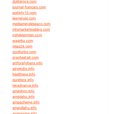
dokteroce.com
journal-francais.com
justintv10.com
lawyerule.com
mediamingleseaco.com
mtsmarketingblog.com
nghekiemtien.com
wasirku.com
tejas24.com
poolturbo.com
prachestait.com
artforafghans.info
airvendio.info
healthexe.info
puretecx.info
tecadvance.info
aminityio.info
amiolahu.info
ampacheme.info
ampullahu.info
aromaxme.info