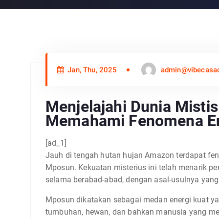
Jan, Thu, 2025
admin@vibecasa
Menjelajahi Dunia Mist
Memahami Fenomena Eni
[ad_1]
Jauh di tengah hutan hujan Amazon terdapat fen
Mposun. Kekuatan misterius ini telah menarik perh
selama berabad-abad, dengan asal-usulnya yang 
Mposun dikatakan sebagai medan energi kuat 
tumbuhan, hewan, dan bahkan manusia yang mendi