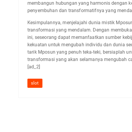
membangun hubungan yang harmonis dengan keku
penyembuhan dan transformatifnya yang menda
Kesimpulannya, menjelajahi dunia mistik Mpos
transformasi yang mendalam. Dengan membuka di
ini, seseorang dapat memanfaatkan sumber keb
kekuatan untuk mengubah individu dan dunia seca
tarik Mposun yang penuh teka-teki, bersiaplah u
transformasi yang akan selamanya mengubah c
[ad_2]
slot