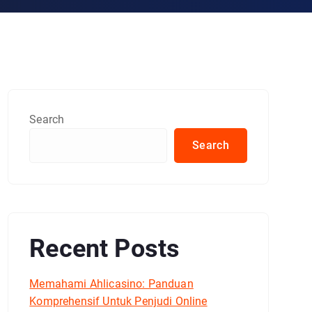
Search
Search
Recent Posts
Memahami Ahlicasino: Panduan
Komprehensif Untuk Penjudi Online