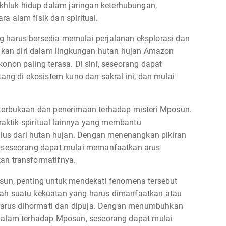
luk hidup dalam jaringan keterhubungan,
 alam fisik dan spiritual.
harus bersedia memulai perjalanan eksplorasi dan
n diri dalam lingkungan hutan hujan Amazon
non paling terasa. Di sini, seseorang dapat
ang di ekosistem kuno dan sakral ini, dan mulai
terbukaan dan penerimaan terhadap misteri Mposun.
raktik spiritual lainnya yang membantu
alus dari hutan hujan. Dengan menenangkan pikiran
, seseorang dapat mulai memanfaatkan arus
an transformatifnya.
sun, penting untuk mendekati fenomena tersebut
ah suatu kekuatan yang harus dimanfaatkan atau
g harus dihormati dan dipuja. Dengan menumbuhkan
dalam terhadap Mposun, seseorang dapat mulai