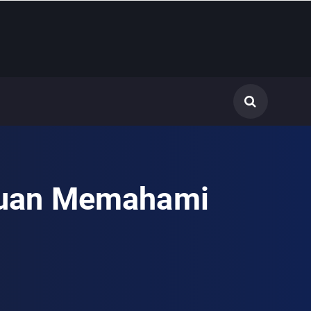
nduan Memahami