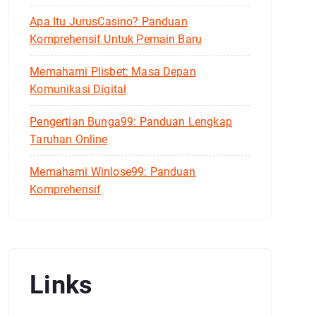
Apa Itu JurusCasino? Panduan
Komprehensif Untuk Pemain Baru
Memahami Plisbet: Masa Depan
Komunikasi Digital
Pengertian Bunga99: Panduan Lengkap
Taruhan Online
Memahami Winlose99: Panduan
Komprehensif
Links