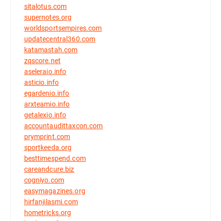
sitalotus.com
supernotes.org
worldsportsempires.com
updatecentral360.com
katamastah.com
zqscore.net
aseleraio.info
asticio.info
egardenio.info
arxteamio.info
getalexio.info
accountaudittaxcon.com
prymprint.com
sportkeeda.org
besttimespend.com
careandcure.biz
cogniyo.com
easymagazines.org
hirfanjilasmi.com
hometricks.org