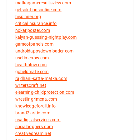
matkagameresultsview.com
getsolutionsonline.com
hispinner.org
criticalinsurance.info
nokariposter.com
kalyan-guessing-nightplay.com
gameofpanels.com
androidappsdownloader.com
usetimenow.com
healthblow.com
gohelpmate.com
rajdhani-satta-matka.com
writerscraft.net
elearning-childprotection.com
wrestling4mena.com
knowledgeforall.info
brand2lastio.com
usadigitalservices.com
socialhoppers.com
creativedream.net