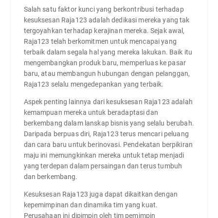
Salah satu faktor kunci yang berkontribusi terhadap
kesuksesan Raja123 adalah dedikasi mereka yang tak
tergoyahkan terhadap kerajinan mereka. Sejak awal,
Raja123 telah berkomitmen untuk mencapai yang
terbaik dalam segala hal yang mereka lakukan. Baik itu
mengembangkan produk baru, memperluas ke pasar
baru, atau membangun hubungan dengan pelanggan,
Raja123 selalu mengedepankan yang terbaik.
Aspek penting lainnya dari kesuksesan Raja123 adalah
kemampuan mereka untuk beradaptasi dan
berkembang dalam lanskap bisnis yang selalu berubah.
Daripada berpuas diri, Raja123 terus mencari peluang
dan cara baru untuk berinovasi. Pendekatan berpikiran
maju ini memungkinkan mereka untuk tetap menjadi
yang terdepan dalam persaingan dan terus tumbuh
dan berkembang.
Kesuksesan Raja123 juga dapat dikaitkan dengan
kepemimpinan dan dinamika tim yang kuat.
Perusahaan ini dipimpin oleh tim pemimpin