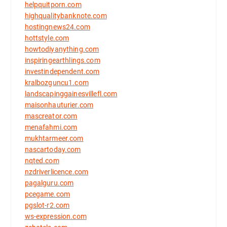
helpquitporn.com
highqualitybanknote.com
hostingnews24.com
hottstyle.com
howtodiyanything.com
inspiringearthlings.com
investindependent.com
kralbozguncu1.com
landscapinggainesvillefl.com
maisonhauturier.com
mascreator.com
menafahmi.com
mukhtarmeer.com
nascartoday.com
nqted.com
nzdriverlicence.com
pagalguru.com
pcegame.com
pgslot-r2.com
ws-expression.com