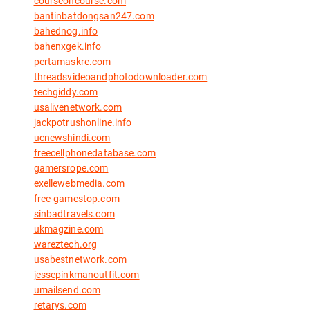
courseoncourse.com
bantinbatdongsan247.com
bahednog.info
bahenxgek.info
pertamaskre.com
threadsvideoandphotodownloader.com
techgiddy.com
usalivenetwork.com
jackpotrushonline.info
ucnewshindi.com
freecellphonedatabase.com
gamersrope.com
exellewebmedia.com
free-gamestop.com
sinbadtravels.com
ukmagzine.com
wareztech.org
usabestnetwork.com
jessepinkmanoutfit.com
umailsend.com
retarys.com