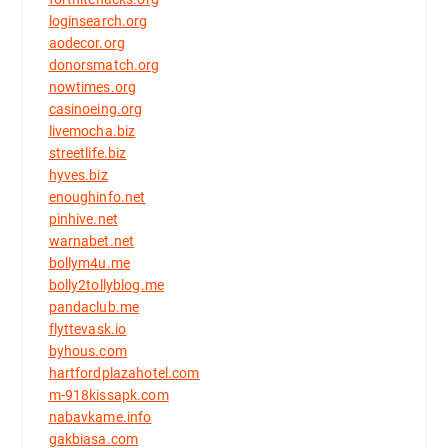
loginsearch.org
aodecor.org
donorsmatch.org
nowtimes.org
casinoeing.org
livemocha.biz
streetlife.biz
hyves.biz
enoughinfo.net
pinhive.net
warnabet.net
bollym4u.me
bolly2tollyblog.me
pandaclub.me
flyttevask.io
byhous.com
hartfordplazahotel.com
m-918kissapk.com
nabavkame.info
gakbiasa.com