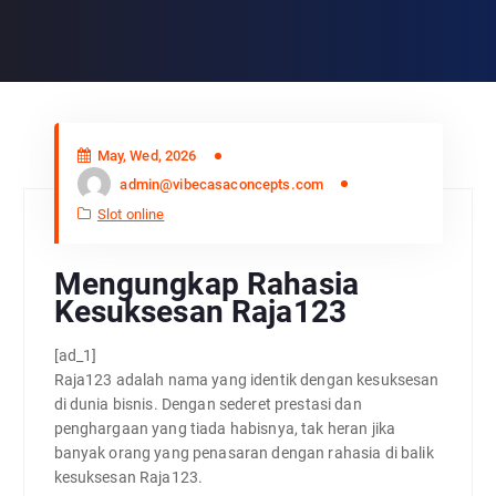
May, Wed, 2026
admin@vibecasaconcepts.com
Slot online
Mengungkap Rahasia
Kesuksesan Raja123
[ad_1]
Raja123 adalah nama yang identik dengan kesuksesan
di dunia bisnis. Dengan sederet prestasi dan
penghargaan yang tiada habisnya, tak heran jika
banyak orang yang penasaran dengan rahasia di balik
kesuksesan Raja123.