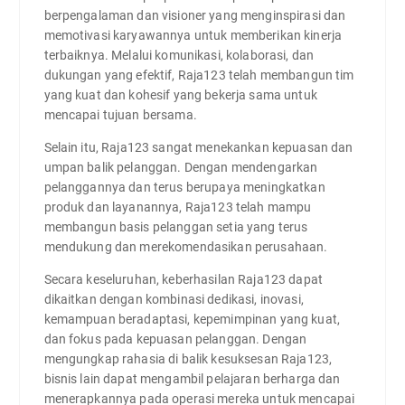
berpengalaman dan visioner yang menginspirasi dan
memotivasi karyawannya untuk memberikan kinerja
terbaiknya. Melalui komunikasi, kolaborasi, dan
dukungan yang efektif, Raja123 telah membangun tim
yang kuat dan kohesif yang bekerja sama untuk
mencapai tujuan bersama.
Selain itu, Raja123 sangat menekankan kepuasan dan
umpan balik pelanggan. Dengan mendengarkan
pelanggannya dan terus berupaya meningkatkan
produk dan layanannya, Raja123 telah mampu
membangun basis pelanggan setia yang terus
mendukung dan merekomendasikan perusahaan.
Secara keseluruhan, keberhasilan Raja123 dapat
dikaitkan dengan kombinasi dedikasi, inovasi,
kemampuan beradaptasi, kepemimpinan yang kuat,
dan fokus pada kepuasan pelanggan. Dengan
mengungkap rahasia di balik kesuksesan Raja123,
bisnis lain dapat mengambil pelajaran berharga dan
menerapkannya pada operasi mereka untuk mencapai