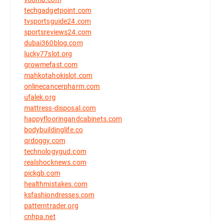
techgadgetpoint.com
tvsportsguide24.com
sportsreviews24.com
dubai360blog.com
lucky77slot.org
growmefast.com
mahkotahokislot.com
onlinecancerpharm.com
ufalek.org
mattress-disposal.com
happyflooringandcabinets.com
bodybuildinglife.co
qrdoggy.com
technologygud.com
realshocknews.com
pickgb.com
healthmistakes.com
ksfashiondresses.com
patterntrader.org
cnhpa.net