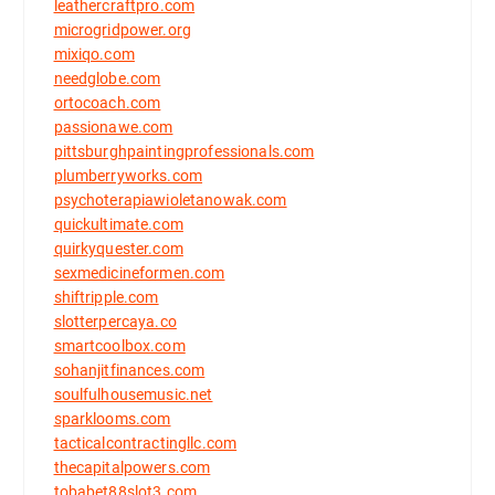
leathercraftpro.com
microgridpower.org
mixiqo.com
needglobe.com
ortocoach.com
passionawe.com
pittsburghpaintingprofessionals.com
plumberryworks.com
psychoterapiawioletanowak.com
quickultimate.com
quirkyquester.com
sexmedicineformen.com
shiftripple.com
slotterpercaya.co
smartcoolbox.com
sohanjitfinances.com
soulfulhousemusic.net
sparklooms.com
tacticalcontractingllc.com
thecapitalpowers.com
tobabet88slot3.com