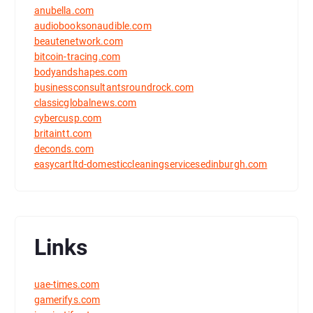
anubella.com
audiobooksonaudible.com
beautenetwork.com
bitcoin-tracing.com
bodyandshapes.com
businessconsultantsroundrock.com
classicglobalnews.com
cybercusp.com
britaintt.com
deconds.com
easycartltd-domesticcleaningservicesedinburgh.com
Links
uae-times.com
gamerifys.com