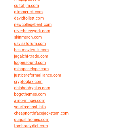
cultofjim.com
glimmerick.com
davidfollett.com
newcollegebeat.com
reverbnewyork.com
skinmerch.com
usvisaforum.com
bestmovierulz.com
jagalchi-trade.com
loopersound.com
minapenelope.com
justicereformalliance.com
cryptoglax.com
ohiohobbyplus.com
bogothemes.com
ajino-mingei.com
yourfreehost.info
cheapnorthfacejacketsm.com
gurjoshhomes.com
tombradydiet.com