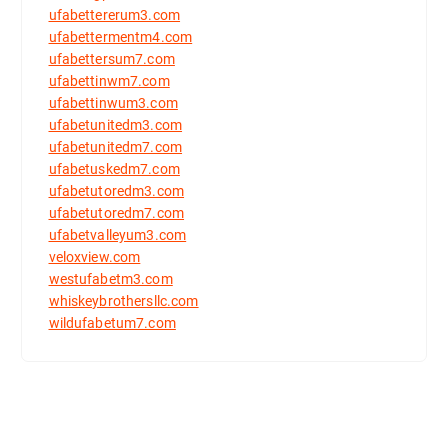
ufabettererum3.com
ufabettermentm4.com
ufabettersum7.com
ufabettinwm7.com
ufabettinwum3.com
ufabetunitedm3.com
ufabetunitedm7.com
ufabetuskedm7.com
ufabetutoredm3.com
ufabetutoredm7.com
ufabetvalleyum3.com
veloxview.com
westufabetm3.com
whiskeybrothersllc.com
wildufabetum7.com