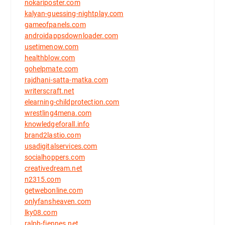
nokariposter.com
kalyan-guessing-nightplay.com
gameofpanels.com
androidappsdownloader.com
usetimenow.com
healthblow.com
gohelpmate.com
rajdhani-satta-matka.com
writerscraft.net
elearning-childprotection.com
wrestling4mena.com
knowledgeforall.info
brand2lastio.com
usadigitalservices.com
socialhoppers.com
creativedream.net
n2315.com
getwebonline.com
onlyfansheaven.com
lky08.com
ralph-fiennes.net