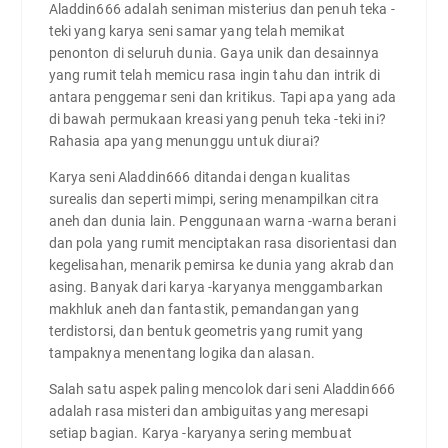
Aladdin666 adalah seniman misterius dan penuh teka -
teki yang karya seni samar yang telah memikat
penonton di seluruh dunia. Gaya unik dan desainnya
yang rumit telah memicu rasa ingin tahu dan intrik di
antara penggemar seni dan kritikus. Tapi apa yang ada
di bawah permukaan kreasi yang penuh teka -teki ini?
Rahasia apa yang menunggu untuk diurai?
Karya seni Aladdin666 ditandai dengan kualitas
surealis dan seperti mimpi, sering menampilkan citra
aneh dan dunia lain. Penggunaan warna -warna berani
dan pola yang rumit menciptakan rasa disorientasi dan
kegelisahan, menarik pemirsa ke dunia yang akrab dan
asing. Banyak dari karya -karyanya menggambarkan
makhluk aneh dan fantastik, pemandangan yang
terdistorsi, dan bentuk geometris yang rumit yang
tampaknya menentang logika dan alasan.
Salah satu aspek paling mencolok dari seni Aladdin666
adalah rasa misteri dan ambiguitas yang meresapi
setiap bagian. Karya -karyanya sering membuat