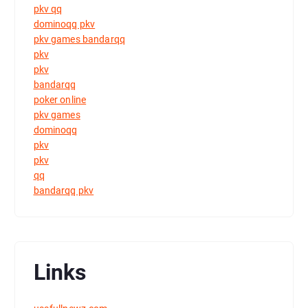
pkv qq
dominoqq pkv
pkv games bandarqq
pkv
pkv
bandarqq
poker online
pkv games
dominoqq
pkv
pkv
qq
bandarqq pkv
Links