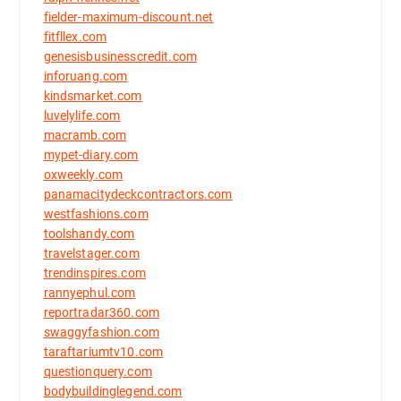
fielder-maximum-discount.net
fitfllex.com
genesisbusinesscredit.com
inforuang.com
kindsmarket.com
luvelylife.com
macramb.com
mypet-diary.com
oxweekly.com
panamacitydeckcontractors.com
westfashions.com
toolshandy.com
travelstager.com
trendinspires.com
rannyephul.com
reportradar360.com
swaggyfashion.com
taraftariumtv10.com
questionquery.com
bodybuildinglegend.com