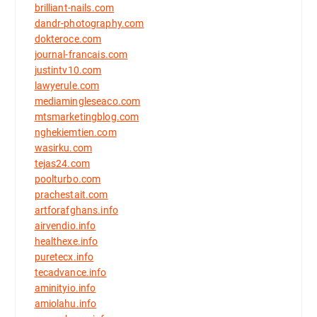
brilliant-nails.com
dandr-photography.com
dokteroce.com
journal-francais.com
justintv10.com
lawyerule.com
mediamingleseaco.com
mtsmarketingblog.com
nghekiemtien.com
wasirku.com
tejas24.com
poolturbo.com
prachestait.com
artforafghans.info
airvendio.info
healthexe.info
puretecx.info
tecadvance.info
aminityio.info
amiolahu.info