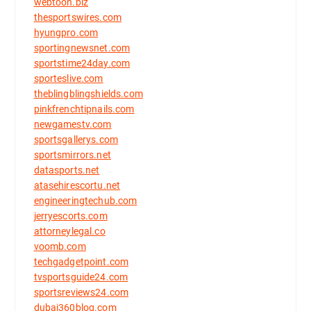
webtoon.biz
thesportswires.com
hyungpro.com
sportingnewsnet.com
sportstime24day.com
sporteslive.com
theblingblingshields.com
pinkfrenchtipnails.com
newgamestv.com
sportsgallerys.com
sportsmirrors.net
datasports.net
atasehirescortu.net
engineeringtechub.com
jerryescorts.com
attorneylegal.co
voomb.com
techgadgetpoint.com
tvsportsguide24.com
sportsreviews24.com
dubai360blog.com