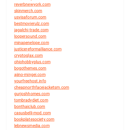
reverbnewyork.com
skinmerch.com
usvisaforum.com
bestmovierulz.com
jagalchi-trade.com
loopersound.com
minapenelope.com
justicereformalliance.com
cryptoglax.com
ohiohobbyplus.com
bogothemes.com
ajino-mingei.com
yourfreehost.info
cheapnorthfacejacketsm.com
gurjoshhomes.com
tombradydiet.com
bonthaiclub.com
casusbelli-mod.com
bookplatesociety.com
lebnewsmedia.com