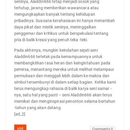
seninya, Aladdin666 tetap menjadi sosok yang
tertutup, jarang memberikan wawancara atau
mengungkapkan banyak tentang kehidupan
pribadinya. Suasana kerahasiaan ini hanya menambah
daya pikat dan mistik seninya, meninggalkan
penggemar dan kritikus untuk berspekulasi tentang
pria di balik kreasi yang penuh teka -teki.
Pada akhirnya, mungkin keindahan sejati seni
Aladdin666 terletak pada kemampuannya untuk
membangkitkan rasa heran dan keingintahuan pada
pemirsa, menantang mereka untuk melihat melampaui
permukaan dan menggali lebih dalam ke makna dan
simbol tersembunyi di dalam setiap bagian. Ketika kami
terus mengungkap rahasia di balik karya seni samar -
nya, satu hal yang pasti – seni Aladdin666 akan terus
memikat dan menginspirasi penonton selama bertahun
-tahun yang akan datang.
[ad_2]
slot
Comments 0