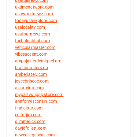
usafullnewz.com
uktimenetwork.com
usaworldnewz.com
todayusaexplore.com
usalocality.com
usafournewz.com
thebalochhal.com
vehicularmaster.com
vibesaccent.com
ampajavierdemiguel.org
brainboosters.co
amberlately.com
joycebriscoe.com
aicarmina.com
mypartysupplystore.com
annforwisconsin.com
findjaipur.com
cultofjim.com
glimmerick.com
davidfollett.com
newcollegebeat.com