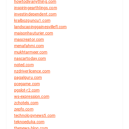
howtodiyanything.com
inspiringearthlings.com
investindependent.com
kralbozguncu1.com
landscapinggainesvillefl.com
maisonhauturier.com
mascreator.com
menafahmi.com
mukhtarmeer.com
nascartoday.com
nqted.com
nzdriverlicence.com
pagalguru.com
pcegame.com
pgslot-r2.com
ws-expression.com
zchotels.com
zepfo.com
technologynews5.com
teknoeduka.com
thenews-blog.com