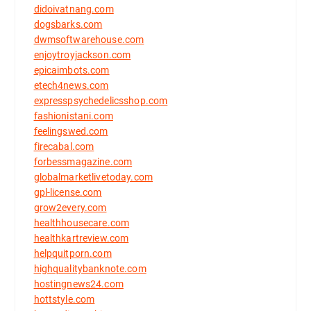
didoivatnang.com
dogsbarks.com
dwmsoftwarehouse.com
enjoytroyjackson.com
epicaimbots.com
etech4news.com
expresspsychedelicsshop.com
fashionistani.com
feelingswed.com
firecabal.com
forbessmagazine.com
globalmarketlivetoday.com
gpl-license.com
grow2every.com
healthhousecare.com
healthkartreview.com
helpquitporn.com
highqualitybanknote.com
hostingnews24.com
hottstyle.com