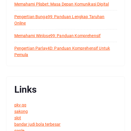
Memahami Plisbet: Masa Depan Komunikasi Digital
Pengertian Bunga99: Panduan Lengkap Taruhan
Online
Memahami Winlose99: Panduan Komprehensif
Pengertian Parlay4D: Panduan Komprehensif Untuk
Pemula
Links
pkv qq
sakong
slot
bandar judi bola terbesar
gaple