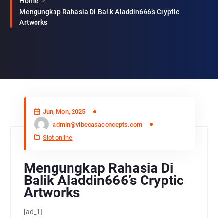
Home
Mengungkap Rahasia Di Balik Aladdin666’s Cryptic
Artworks
Jun, Mon, 2025
admin@vibecasaconcepts.com
Slot online
Mengungkap Rahasia Di
Balik Aladdin666’s Cryptic
Artworks
[ad_1]