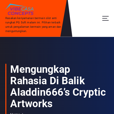
S
k
i
Rasakan kenyamanan bermain slot anti
p
rungkat PG Soft malam ini. Pilihan terbaik
t
untuk pengalaman bermain yang aman dan
o
menguntungkan.
c
o
n
t
e
n
Mengungkap
t
Rahasia Di Balik
Aladdin666’s Cryptic
Artworks