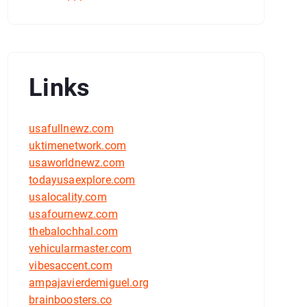
Links
usafullnewz.com
uktimenetwork.com
usaworldnewz.com
todayusaexplore.com
usalocality.com
usafournewz.com
thebalochhal.com
vehicularmaster.com
vibesaccent.com
ampajavierdemiguel.org
brainboosters.co