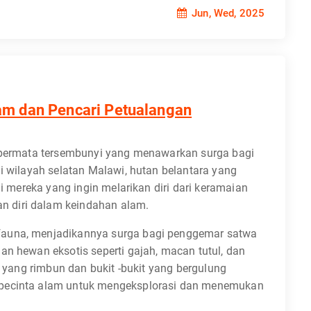
Jun, Wed, 2025
m dan Pencari Petualangan
h permata tersembunyi yang menawarkan surga bagi
i wilayah selatan Malawi, hutan belantara yang
gi mereka yang ingin melarikan diri dari keramaian
 diri dalam keindahan alam.
fauna, menjadikannya surga bagi penggemar satwa
an hewan eksotis seperti gajah, macan tutul, dan
n yang rimbun dan bukit -bukit yang bergulung
 pecinta alam untuk mengeksplorasi dan menemukan