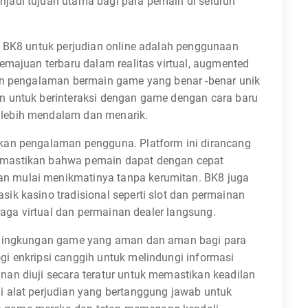
jadi tujuan utama bagi para pemain di seluruh
f BK8 untuk perjudian online adalah penggunaan
emajuan terbaru dalam realitas virtual, augmented
an pengalaman bermain game yang benar -benar unik
n untuk berinteraksi dengan game dengan cara baru
lebih mendalam dan menarik.
kan pengalaman pengguna. Platform ini dirancang
emastikan bahwa pemain dapat dengan cepat
 mulai menikmatinya tanpa kerumitan. BK8 juga
ik kasino tradisional seperti slot dan permainan
hraga virtual dan permainan dealer langsung.
n lingkungan game yang aman dan aman bagi para
i enkripsi canggih untuk melindungi informasi
an diuji secara teratur untuk memastikan keadilan
 alat perjudian yang bertanggung jawab untuk