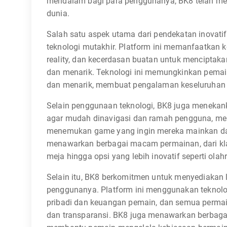
mendalam bagi para penggunanya, BK8 telah men
dunia.
Salah satu aspek utama dari pendekatan inovati
teknologi mutakhir. Platform ini memanfaatkan k
reality, dan kecerdasan buatan untuk menciptak
dan menarik. Teknologi ini memungkinkan pemai
dan menarik, membuat pengalaman keseluruhan 
Selain penggunaan teknologi, BK8 juga menekan
agar mudah dinavigasi dan ramah pengguna, m
menemukan game yang ingin mereka mainkan dan
menawarkan berbagai macam permainan, dari klas
meja hingga opsi yang lebih inovatif seperti ola
Selain itu, BK8 berkomitmen untuk menyediaka
penggunanya. Platform ini menggunakan teknolog
pribadi dan keuangan pemain, dan semua permain
dan transparansi. BK8 juga menawarkan berbagai