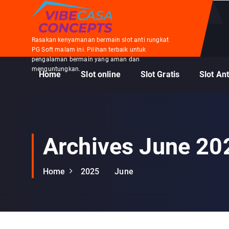
S
k
i
Rasakan kenyamanan bermain slot anti rungkat
p
PG Soft malam ini. Pilihan terbaik untuk
t
pengalaman bermain yang aman dan
o
menguntungkan.
Home
Slot online
Slot Gratis
Slot An
c
o
n
t
e
Archives June 20
n
t
Home
2025
June