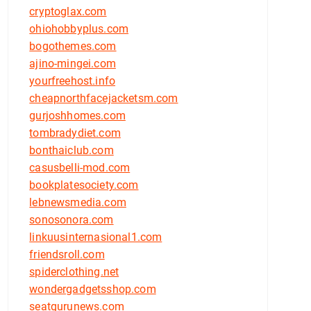
cryptoglax.com
ohiohobbyplus.com
bogothemes.com
ajino-mingei.com
yourfreehost.info
cheapnorthfacejacketsm.com
gurjoshhomes.com
tombradydiet.com
bonthaiclub.com
casusbelli-mod.com
bookplatesociety.com
lebnewsmedia.com
sonosonora.com
linkuusinternasional1.com
friendsroll.com
spiderclothing.net
wondergadgetsshop.com
seatgurunews.com