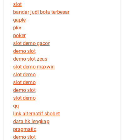
slot
bandar judi bola terbesar
gaple
pkv
poker
slot demo gacor
demo slot
demo slot zeus
slot demo maxwin
slot demo
slot demo
demo slot
slot demo
qq
link alternatif sbobet
data hk lengkap
pragmatic
demo slot