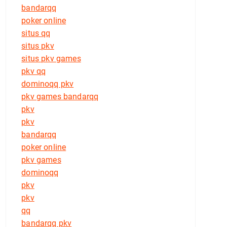
bandarqq
poker online
situs qq
situs pkv
situs pkv games
pkv qq
dominoqq pkv
pkv games bandarqq
pkv
pkv
bandarqq
poker online
pkv games
dominoqq
pkv
pkv
qq
bandarqq pkv