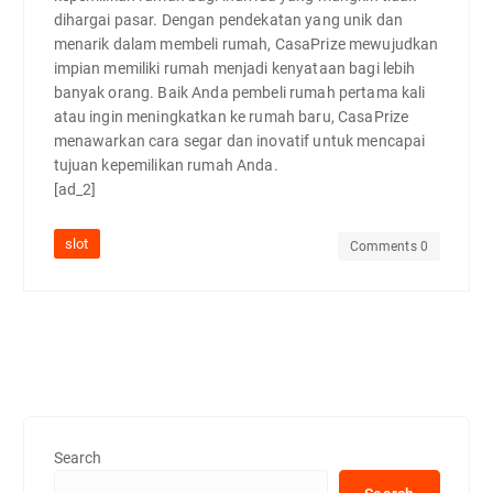
dihargai pasar. Dengan pendekatan yang unik dan
menarik dalam membeli rumah, CasaPrize mewujudkan
impian memiliki rumah menjadi kenyataan bagi lebih
banyak orang. Baik Anda pembeli rumah pertama kali
atau ingin meningkatkan ke rumah baru, CasaPrize
menawarkan cara segar dan inovatif untuk mencapai
tujuan kepemilikan rumah Anda.
[ad_2]
slot
Comments 0
Search