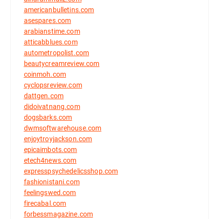
americanbulletins.com
asespares.com
arabianstime.com
atticabblues.com
autometropolist.com
beautycreamreview.com
coinmoh.com
cyclopsreview.com
dattgen.com
didoivatnang.com
dogsbarks.com
dwmsoftwarehouse.com
enjoytroyjackson.com
epicaimbots.com
etech4news.com
expresspsychedelicsshop.com
fashionistani.com
feelingswed.com
firecabal.com
forbessmagazine.com