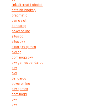
link alternatif sbobet
data hk lengkap
pragmatic
demo slot
bandarqq
poker online
situs qq
situs pkv
situs pkv games
pkv qq
dominoqq pkv
pkv games bandarqq
pkv
pkv
bandarqq
poker online
pkv games
dominoqq
pkv
pkv