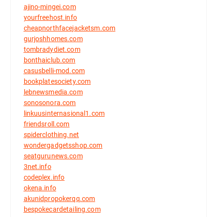
ajino-mingei.com
yourfreehost.info
cheapnorthfacejacketsm.com
gurjoshhomes.com
tombradydiet.com
bonthaiclub.com
casusbelli-mod.com
bookplatesociety.com
lebnewsmedia.com
sonosonora.com
linkuusinternasional1.com
friendsroll.com
spiderclothing.net
wondergadgetsshop.com
seatgurunews.com
3net.info
codeplex.info
okena.info
akunidpropokerqq.com
bespokecardetailing.com