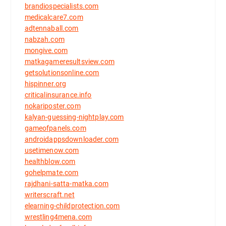
brandiospecialists.com
medicalcare7.com
adtennaball.com
nabzah.com
mongive.com
matkagameresultsview.com
getsolutionsonline.com
hispinner.org
criticalinsurance.info
nokariposter.com
kalyan-guessing-nightplay.com
gameofpanels.com
androidappsdownloader.com
usetimenow.com
healthblow.com
gohelpmate.com
rajdhani-satta-matka.com
writerscraft.net
elearning-childprotection.com
wrestling4mena.com