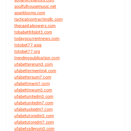
sohanjitfinances.com
soulfulhousemusic.net
sparklooms.com
tacticalcontractingllc.com
thecapitalpowers.com
tobabet88slot3.com
todayscurrentnews.com
totobet77.asia
totobet77.org
trendingpublication.com
ufabettererum3.com
ufabettermentm4.com
ufabettersum7.com
ufabettinwm7.com
ufabettinwum3.com
ufabetunitedm3.com
ufabetunitedm7.com
ufabetuskedm7.com
ufabetutoredm3.com
ufabetutoredm7.com
ufabetvalleyum3.com