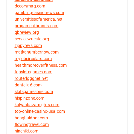
decorsmag.com
gamblingcasinonews.com
universitiesofamerica.net
progameofbrands.com
qbreview.org
servicewueste.org
zippyrevs.com
matkanumbernow.com
myjobcirculars.com
healthmoreoverfitness.com
topslotxgames.com
routerloggnet.net
dantella6.com
slotsgamesone.com
hispinzone.com
kalyanbazarnights.com
top-online-casino-usa.com
honghuidoor.com
flowingtravel.com
nineniki.com