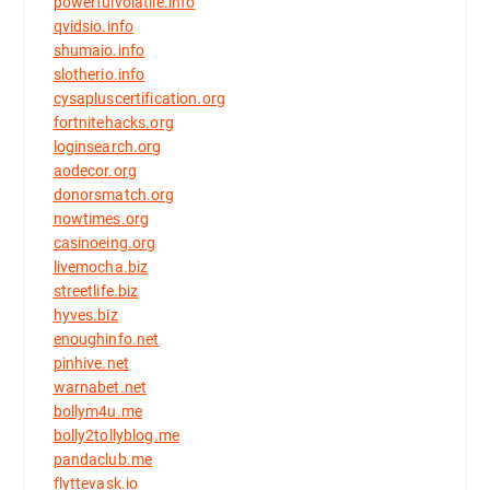
powerfulvolatile.info
qvidsio.info
shumaio.info
slotherio.info
cysapluscertification.org
fortnitehacks.org
loginsearch.org
aodecor.org
donorsmatch.org
nowtimes.org
casinoeing.org
livemocha.biz
streetlife.biz
hyves.biz
enoughinfo.net
pinhive.net
warnabet.net
bollym4u.me
bolly2tollyblog.me
pandaclub.me
flyttevask.io