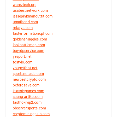
wareztech.org
usabestnetwork.com
jessepinkmanoutfit.com
umailsend.com
retarys.com
fasterformationcpf.com
goldensnuggles.com
lookbattlemap.com
buyrdpservice.com
yesport.net
tostylo.com
yougetthat.net
sportsnetclub.com
newbestcrypto.com
oxfordsave.com
iclassicgames.com
saung-artikel.com
fasthokivip2.com
observersports.com
cryptominingplus.com