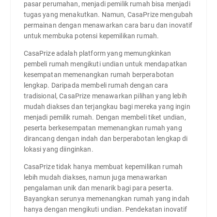
pasar perumahan, menjadi pemilik rumah bisa menjadi
tugas yang menakutkan. Namun, CasaPrize mengubah
permainan dengan menawarkan cara baru dan inovatif
untuk membuka potensi kepemilikan rumah.
CasaPrize adalah platform yang memungkinkan
pembeli rumah mengikuti undian untuk mendapatkan
kesempatan memenangkan rumah berperabotan
lengkap. Daripada membeli rumah dengan cara
tradisional, CasaPrize menawarkan pilihan yang lebih
mudah diakses dan terjangkau bagi mereka yang ingin
menjadi pemilik rumah. Dengan membeli tiket undian,
peserta berkesempatan memenangkan rumah yang
dirancang dengan indah dan berperabotan lengkap di
lokasi yang diinginkan.
CasaPrize tidak hanya membuat kepemilikan rumah
lebih mudah diakses, namun juga menawarkan
pengalaman unik dan menarik bagi para peserta.
Bayangkan serunya memenangkan rumah yang indah
hanya dengan mengikuti undian. Pendekatan inovatif