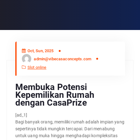
Oct, Sun, 2025
admin@vibecasaconcepts.com
Slot online
Membuka Potensi
Kepemilikan Rumah
dengan CasaPrize
[ad_1]
Bagi banyak orang, memiliki rumah adalah impian yang
sepertinya tidak mungkin tercapai. Dari menabung
untuk uang muka hingga menghadapi kompleksitas