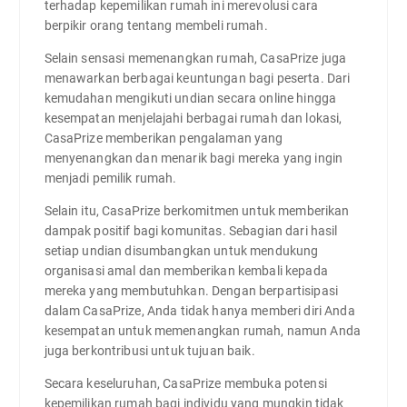
terhadap kepemilikan rumah ini merevolusi cara
berpikir orang tentang membeli rumah.
Selain sensasi memenangkan rumah, CasaPrize juga
menawarkan berbagai keuntungan bagi peserta. Dari
kemudahan mengikuti undian secara online hingga
kesempatan menjelajahi berbagai rumah dan lokasi,
CasaPrize memberikan pengalaman yang
menyenangkan dan menarik bagi mereka yang ingin
menjadi pemilik rumah.
Selain itu, CasaPrize berkomitmen untuk memberikan
dampak positif bagi komunitas. Sebagian dari hasil
setiap undian disumbangkan untuk mendukung
organisasi amal dan memberikan kembali kepada
mereka yang membutuhkan. Dengan berpartisipasi
dalam CasaPrize, Anda tidak hanya memberi diri Anda
kesempatan untuk memenangkan rumah, namun Anda
juga berkontribusi untuk tujuan baik.
Secara keseluruhan, CasaPrize membuka potensi
kepemilikan rumah bagi individu yang mungkin tidak