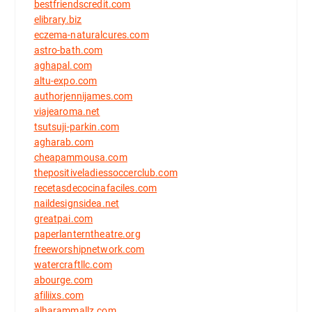
bestfriendscredit.com
elibrary.biz
eczema-naturalcures.com
astro-bath.com
aghapal.com
altu-expo.com
authorjennijames.com
viajearoma.net
tsutsuji-parkin.com
agharab.com
cheapammousa.com
thepositiveladiessoccerclub.com
recetasdecocinafaciles.com
naildesignsidea.net
greatpai.com
paperlanterntheatre.org
freeworshipnetwork.com
watercraftllc.com
abourge.com
afiliixs.com
alharammallz.com