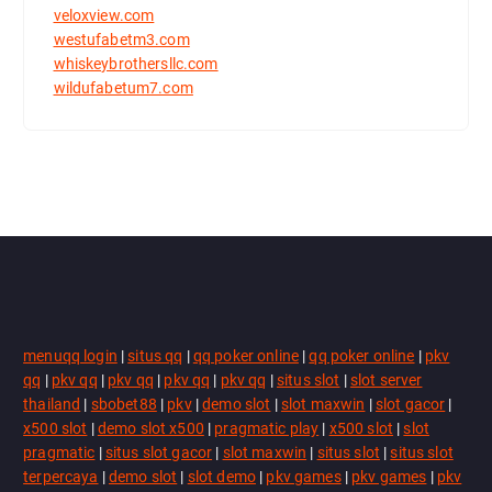
veloxview.com
westufabetm3.com
whiskeybrothersllc.com
wildufabetum7.com
menuqq login
|
situs qq
|
qq poker online
|
qq poker online
|
pkv
qq
|
pkv qq
|
pkv qq
|
pkv qq
|
pkv qq
|
situs slot
|
slot server
thailand
|
sbobet88
|
pkv
|
demo slot
|
slot maxwin
|
slot gacor
|
x500 slot
|
demo slot x500
|
pragmatic play
|
x500 slot
|
slot
pragmatic
|
situs slot gacor
|
slot maxwin
|
situs slot
|
situs slot
terpercaya
|
demo slot
|
slot demo
|
pkv games
|
pkv games
|
pkv