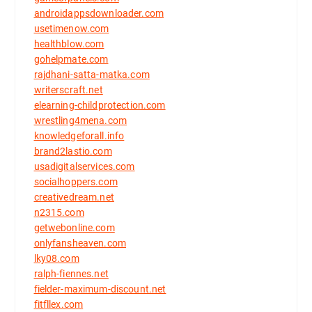
androidappsdownloader.com
usetimenow.com
healthblow.com
gohelpmate.com
rajdhani-satta-matka.com
writerscraft.net
elearning-childprotection.com
wrestling4mena.com
knowledgeforall.info
brand2lastio.com
usadigitalservices.com
socialhoppers.com
creativedream.net
n2315.com
getwebonline.com
onlyfansheaven.com
lky08.com
ralph-fiennes.net
fielder-maximum-discount.net
fitfllex.com