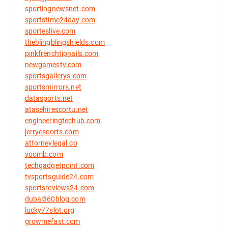
sportingnewsnet.com
sportstime24day.com
sporteslive.com
theblingblingshields.com
pinkfrenchtipnails.com
newgamestv.com
sportsgallerys.com
sportsmirrors.net
datasports.net
atasehirescortu.net
engineeringtechub.com
jerryescorts.com
attorneylegal.co
voomb.com
techgadgetpoint.com
tvsportsguide24.com
sportsreviews24.com
dubai360blog.com
lucky77slot.org
growmefast.com