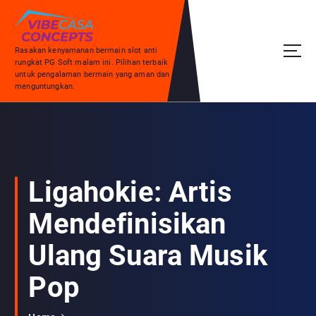
S
k
i
Rasakan kenyamanan bermain slot anti
p
rungkat PG Soft malam ini. Pilihan terbaik
t
untuk pengalaman bermain yang aman dan
o
menguntungkan.
c
o
n
t
e
n
Ligahokie: Artis
t
Mendefinisikan
Ulang Suara Musik
Pop