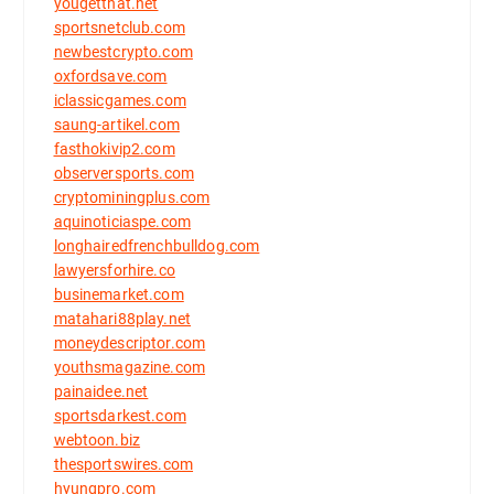
yougetthat.net
sportsnetclub.com
newbestcrypto.com
oxfordsave.com
iclassicgames.com
saung-artikel.com
fasthokivip2.com
observersports.com
cryptominingplus.com
aquinoticiaspe.com
longhairedfrenchbulldog.com
lawyersforhire.co
businemarket.com
matahari88play.net
moneydescriptor.com
youthsmagazine.com
painaidee.net
sportsdarkest.com
webtoon.biz
thesportswires.com
hyungpro.com