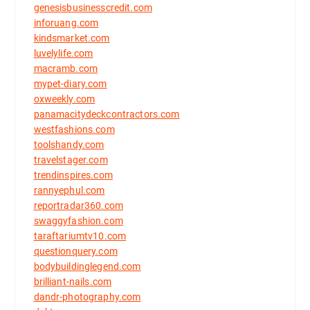
genesisbusinesscredit.com
inforuang.com
kindsmarket.com
luvelylife.com
macramb.com
mypet-diary.com
oxweekly.com
panamacitydeckcontractors.com
westfashions.com
toolshandy.com
travelstager.com
trendinspires.com
rannyephul.com
reportradar360.com
swaggyfashion.com
taraftariumtv10.com
questionquery.com
bodybuildinglegend.com
brilliant-nails.com
dandr-photography.com