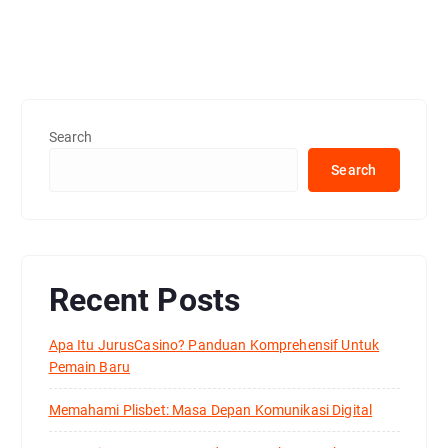
Search
Search
Recent Posts
Apa Itu JurusCasino? Panduan Komprehensif Untuk
Pemain Baru
Memahami Plisbet: Masa Depan Komunikasi Digital