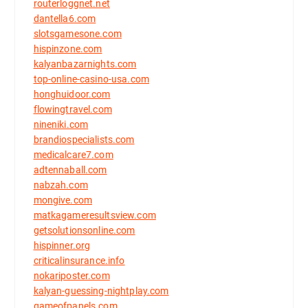
routerloggnet.net
dantella6.com
slotsgamesone.com
hispinzone.com
kalyanbazarnights.com
top-online-casino-usa.com
honghuidoor.com
flowingtravel.com
nineniki.com
brandiospecialists.com
medicalcare7.com
adtennaball.com
nabzah.com
mongive.com
matkagameresultsview.com
getsolutionsonline.com
hispinner.org
criticalinsurance.info
nokariposter.com
kalyan-guessing-nightplay.com
gameofpanels.com