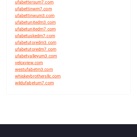
ufabettersum7.com
ufabettinwm7.com
ufabettinwum3.com
ufabetunitedm3.com
ufabetunitedm7.com
ufabetuskedm7.com
ufabetutoredm3.com
ufabetutoredm7.com
ufabetvalleyum3.com
veloxview.com
westufabetm3.com
whiskeybrothersllc.com
wildufabetum7.com