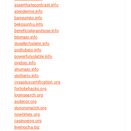
asserthatecontrast.info
atenderme.info
bangumiio.info
bekosunhu.info
beneficialgrandiose.info
blomaio.info
dosellinfoplete.info
podtubeio.info
powerfulvolatile.info
qvidsio.info
shumaio.info
slotherio.info
cysapluscertification.org
fortnitehacks.org
loginsearch.org
aodecor.org
donorsmatch.org
nowtimes.org
casinoeing.org
livemocha.biz