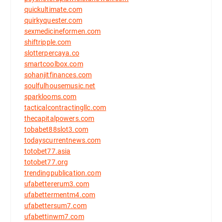
quickultimate.com
quirkyquester.com
sexmedicineformen.com
shiftripple.com
slotterpercaya.co
smartcoolbox.com
sohanjitfinances.com
soulfulhousemusic.net
sparklooms.com
tacticalcontractingllc.com
thecapitalpowers.com
tobabet88slot3.com
todayscurrentnews.com
totobet77.asia
totobet77.org
trendingpublication.com
ufabettererum3.com
ufabettermentm4.com
ufabettersum7.com
ufabettinwm7.com