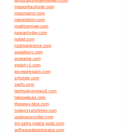
landscapinggainesvillefl.com
maisonhauturier.com
mascreator.com
menafahmi.com
mukhtarmeer.com
nascartoday.com
nqted.com
nzdriverlicence.com
pagalguru.com
pcegame.com
pgslot-r2.com
ws-expression.com
zchotels.com
zepfo.com
technologynews5.com
teknoeduka.com
thenews-blog.com
todaycryptotimes.com
usabonuscodes.com
sm-satta-makta-gods.com
softwaredegimnasios.com