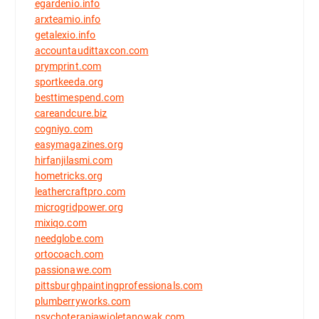
egardenio.info
arxteamio.info
getalexio.info
accountaudittaxcon.com
prymprint.com
sportkeeda.org
besttimespend.com
careandcure.biz
cogniyo.com
easymagazines.org
hirfanjilasmi.com
hometricks.org
leathercraftpro.com
microgridpower.org
mixiqo.com
needglobe.com
ortocoach.com
passionawe.com
pittsburghpaintingprofessionals.com
plumberryworks.com
psychoterapiawioletanowak.com