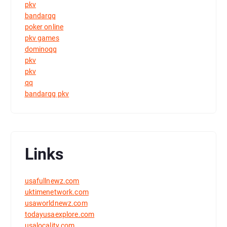
pkv
bandarqq
poker online
pkv games
dominoqq
pkv
pkv
qq
bandarqq pkv
Links
usafullnewz.com
uktimenetwork.com
usaworldnewz.com
todayusaexplore.com
usalocality.com