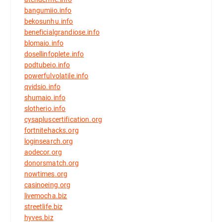
bangumiio.info
bekosunhu.info
beneficialgrandiose.info
blomaio.info
dosellinfoplete.info
podtubeio.info
powerfulvolatile.info
qvidsio.info
shumaio.info
slotherio.info
cysapluscertification.org
fortnitehacks.org
loginsearch.org
aodecor.org
donorsmatch.org
nowtimes.org
casinoeing.org
livemocha.biz
streetlife.biz
hyves.biz