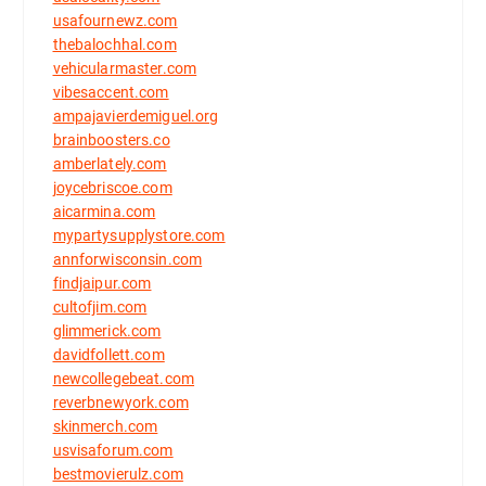
usafournewz.com
thebalochhal.com
vehicularmaster.com
vibesaccent.com
ampajavierdemiguel.org
brainboosters.co
amberlately.com
joycebriscoe.com
aicarmina.com
mypartysupplystore.com
annforwisconsin.com
findjaipur.com
cultofjim.com
glimmerick.com
davidfollett.com
newcollegebeat.com
reverbnewyork.com
skinmerch.com
usvisaforum.com
bestmovierulz.com