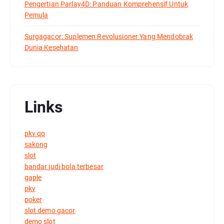
Pengertian Parlay4D: Panduan Komprehensif Untuk
Pemula
Surgagacor: Suplemen Revolusioner Yang Mendobrak
Dunia Kesehatan
Links
pkv qq
sakong
slot
bandar judi bola terbesar
gaple
pkv
poker
slot demo gacor
demo slot