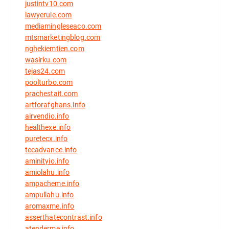
justintv10.com
lawyerule.com
mediamingleseaco.com
mtsmarketingblog.com
nghekiemtien.com
wasirku.com
tejas24.com
poolturbo.com
prachestait.com
artforafghans.info
airvendio.info
healthexe.info
puretecx.info
tecadvance.info
aminityio.info
amiolahu.info
ampacheme.info
ampullahu.info
aromaxme.info
asserthatecontrast.info
atenderme.info