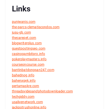
Links
punjwanis.com
the-parcs-clematiscondos.com
jusu-gb.com
thecarepet.com
blogwriterplus.com
guestpostingseo.com
casinogambitpro.info
pokerplaymasters.info
courseoncourse.com
bantinbatdongsan247.com
bahednog.info
bahenxgek.info
pertamaskre.com
threadsvideoandphotodownloader.com
techgiddy.com
usalivenetwork.com
jackpotrushonline.info