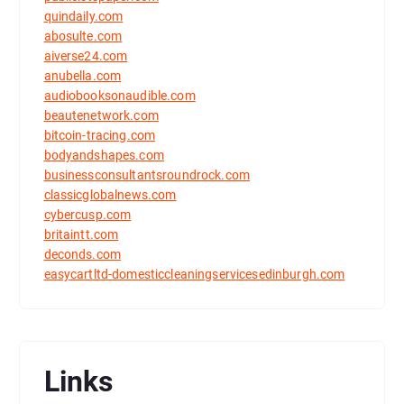
quindaily.com
abosulte.com
aiverse24.com
anubella.com
audiobooksonaudible.com
beautenetwork.com
bitcoin-tracing.com
bodyandshapes.com
businessconsultantsroundrock.com
classicglobalnews.com
cybercusp.com
britaintt.com
deconds.com
easycartltd-domesticcleaningservicesedinburgh.com
Links