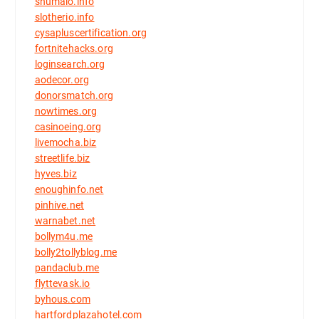
shumaio.info
slotherio.info
cysapluscertification.org
fortnitehacks.org
loginsearch.org
aodecor.org
donorsmatch.org
nowtimes.org
casinoeing.org
livemocha.biz
streetlife.biz
hyves.biz
enoughinfo.net
pinhive.net
warnabet.net
bollym4u.me
bolly2tollyblog.me
pandaclub.me
flyttevask.io
byhous.com
hartfordplazahotel.com