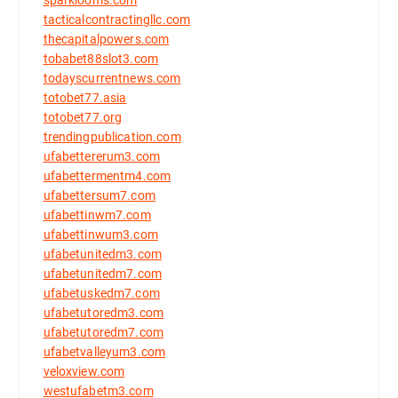
sparklooms.com
tacticalcontractingllc.com
thecapitalpowers.com
tobabet88slot3.com
todayscurrentnews.com
totobet77.asia
totobet77.org
trendingpublication.com
ufabettererum3.com
ufabettermentm4.com
ufabettersum7.com
ufabettinwm7.com
ufabettinwum3.com
ufabetunitedm3.com
ufabetunitedm7.com
ufabetuskedm7.com
ufabetutoredm3.com
ufabetutoredm7.com
ufabetvalleyum3.com
veloxview.com
westufabetm3.com