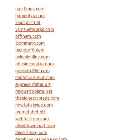
uae-times.com
gamerifys.com
inspiratif.net
vsmsnetworks.com
offthem.com
ibommatv.com
techporfit.com
bekasionline.com
nbusinessplan.com
greenlife360.com
cantshoutitout.com
expressufabet.biz
mypuertoplata.net
thepioneerxpress.com
howtofixissue.com
teamufabet.biz
webfullform.com
allviddownload.com
decorsmag.com
gamblingcasinonews.com