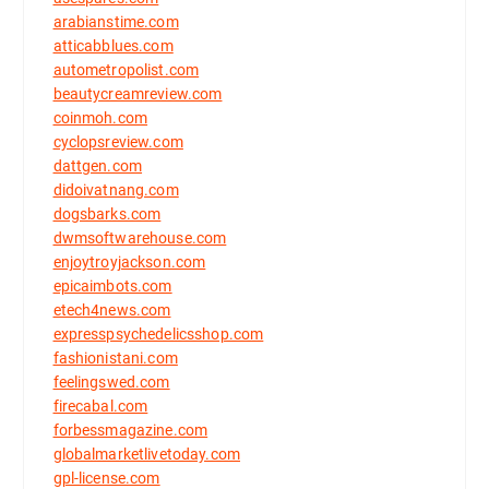
arabianstime.com
atticabblues.com
autometropolist.com
beautycreamreview.com
coinmoh.com
cyclopsreview.com
dattgen.com
didoivatnang.com
dogsbarks.com
dwmsoftwarehouse.com
enjoytroyjackson.com
epicaimbots.com
etech4news.com
expresspsychedelicsshop.com
fashionistani.com
feelingswed.com
firecabal.com
forbessmagazine.com
globalmarketlivetoday.com
gpl-license.com