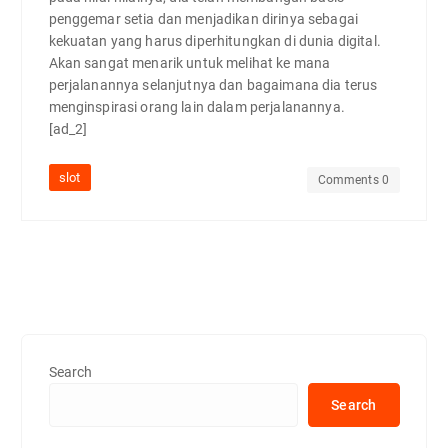
penggemar setia dan menjadikan dirinya sebagai
kekuatan yang harus diperhitungkan di dunia digital.
Akan sangat menarik untuk melihat ke mana
perjalanannya selanjutnya dan bagaimana dia terus
menginspirasi orang lain dalam perjalanannya.
[ad_2]
slot
Comments 0
Search
Search