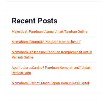
Recent Posts
Majestibet: Panduan Utama Untuk Taruhan Online
Memahami Saung4D: Panduan Komprehensif
Memahami Ahlicasino: Panduan Komprehensif Untuk
Penjudi Online
Apa Itu JurusCasino? Panduan Komprehensif Untuk
Pemain Baru
Memahami Plisbet: Masa Depan Komunikasi Digital