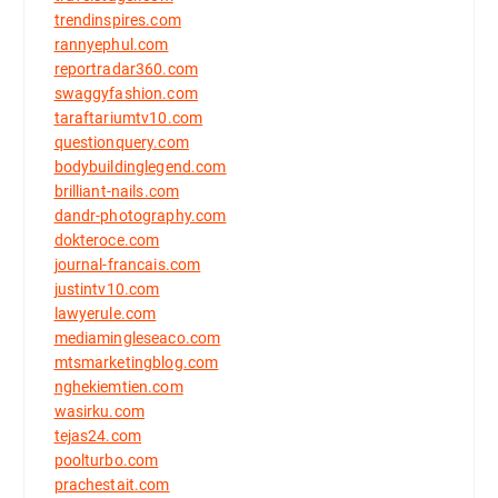
trendinspires.com
rannyephul.com
reportradar360.com
swaggyfashion.com
taraftariumtv10.com
questionquery.com
bodybuildinglegend.com
brilliant-nails.com
dandr-photography.com
dokteroce.com
journal-francais.com
justintv10.com
lawyerule.com
mediamingleseaco.com
mtsmarketingblog.com
nghekiemtien.com
wasirku.com
tejas24.com
poolturbo.com
prachestait.com