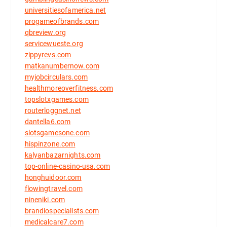
universitiesofamerica.net
progameofbrands.com
qbreview.org
servicewueste.org
zippyrevs.com
matkanumbernow.com
myjobcirculars.com
healthmoreoverfitness.com
topslotxgames.com
routerloggnet.net
dantella6.com
slotsgamesone.com
hispinzone.com
kalyanbazarnights.com
top-online-casino-usa.com
honghuidoor.com
flowingtravel.com
nineniki.com
brandiospecialists.com
medicalcare7.com