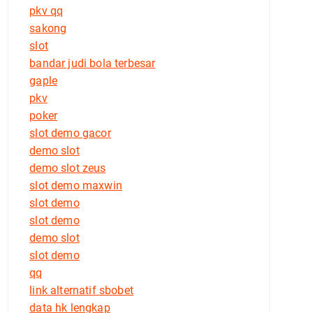
pkv qq
sakong
slot
bandar judi bola terbesar
gaple
pkv
poker
slot demo gacor
demo slot
demo slot zeus
slot demo maxwin
slot demo
slot demo
demo slot
slot demo
qq
link alternatif sbobet
data hk lengkap