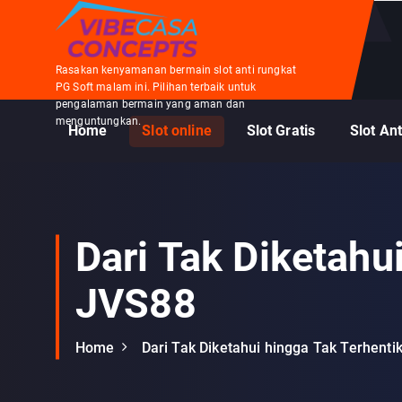
S
k
i
Rasakan kenyamanan bermain slot anti rungkat
p
PG Soft malam ini. Pilihan terbaik untuk
t
pengalaman bermain yang aman dan
o
menguntungkan.
Home
Slot online
Slot Gratis
Slot An
c
o
n
t
e
Dari Tak Diketahu
n
t
JVS88
Home
Dari Tak Diketahui hingga Tak Terhenti