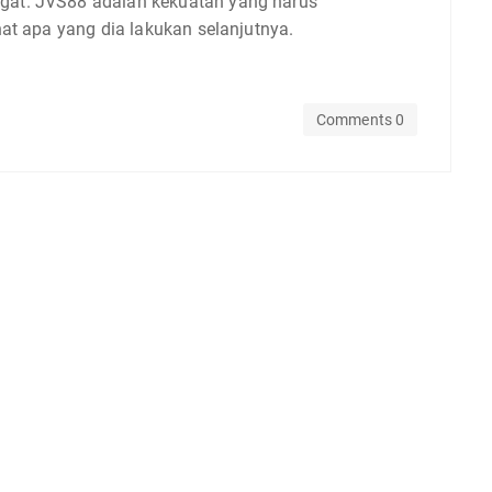
gat. JVS88 adalah kekuatan yang harus
hat apa yang dia lakukan selanjutnya.
Comments 0