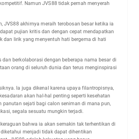
kompetitif. Namun JVS88 tidak pernah menyerah
n, JVS88 akhirnya meraih terobosan besar ketika ia
ndapat pujian kritis dan dengan cepat mendapatkan
k dan lirik yang menyentuh hati bergema di hati
its dan berkolaborasi dengan beberapa nama besar di
taan orang di seluruh dunia dan terus menginspirasi
nya. Ia juga dikenal karena upaya filantropisnya,
sadaran akan hal-hal penting seperti kesehatan
h panutan sejati bagi calon seniman di mana pun,
asi, segala sesuatu mungkin terjadi.
 keraguan bahwa ia akan semakin tak terhentikan di
 diketahui menjadi tidak dapat dihentikan