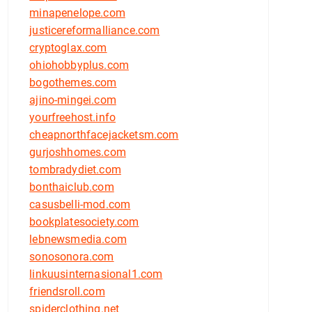
minapenelope.com
justicereformalliance.com
cryptoglax.com
ohiohobbyplus.com
bogothemes.com
ajino-mingei.com
yourfreehost.info
cheapnorthfacejacketsm.com
gurjoshhomes.com
tombradydiet.com
bonthaiclub.com
casusbelli-mod.com
bookplatesociety.com
lebnewsmedia.com
sonosonora.com
linkuusinternasional1.com
friendsroll.com
spiderclothing.net