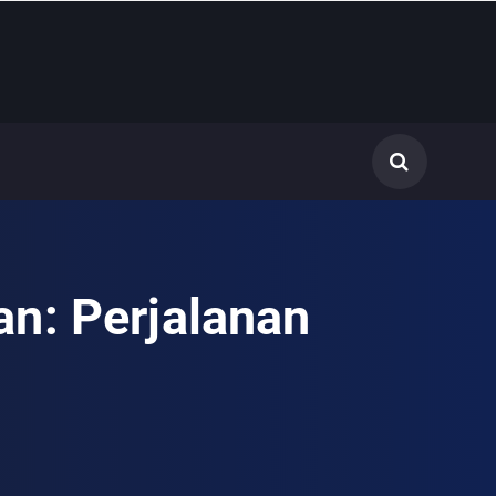
an: Perjalanan