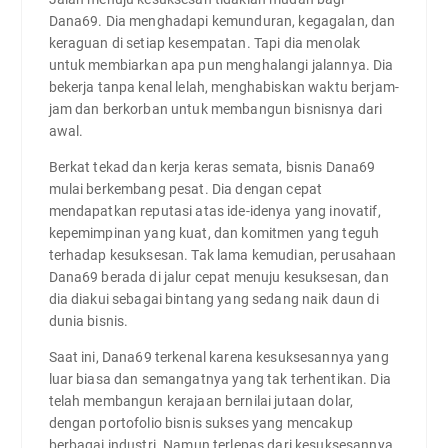
Dana69. Dia menghadapi kemunduran, kegagalan, dan
keraguan di setiap kesempatan. Tapi dia menolak
untuk membiarkan apa pun menghalangi jalannya. Dia
bekerja tanpa kenal lelah, menghabiskan waktu berjam-
jam dan berkorban untuk membangun bisnisnya dari
awal.
Berkat tekad dan kerja keras semata, bisnis Dana69
mulai berkembang pesat. Dia dengan cepat
mendapatkan reputasi atas ide-idenya yang inovatif,
kepemimpinan yang kuat, dan komitmen yang teguh
terhadap kesuksesan. Tak lama kemudian, perusahaan
Dana69 berada di jalur cepat menuju kesuksesan, dan
dia diakui sebagai bintang yang sedang naik daun di
dunia bisnis.
Saat ini, Dana69 terkenal karena kesuksesannya yang
luar biasa dan semangatnya yang tak terhentikan. Dia
telah membangun kerajaan bernilai jutaan dolar,
dengan portofolio bisnis sukses yang mencakup
berbagai industri. Namun terlepas dari kesuksesannya,