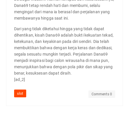
Dana69 tetap rendah hati dan membumi, selalu
mengingat dari mana ia berasal dan perjalanan yang
membawanya hingga saat ini.
Dari yang tidak diketahui hingga yang tidak dapat
dihentikan, kisah Dana69 adalah bukti kekuatan tekad,
ketekunan, dan keyakinan pada diri sendiri. Dia telah
membuktikan bahwa dengan kerja keras dan dedikasi,
segala sesuatu mungkin terjadi. Perjalanan Dana69
menjadi inspirasi bagi calon wirausaha di mana pun,
menunjukkan bahwa dengan pola pikir dan sikap yang
benar, kesuksesan dapat diraih.
[ad_2]
slot
Comments 0