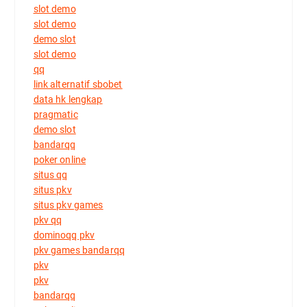
slot demo
slot demo
demo slot
slot demo
qq
link alternatif sbobet
data hk lengkap
pragmatic
demo slot
bandarqq
poker online
situs qq
situs pkv
situs pkv games
pkv qq
dominoqq pkv
pkv games bandarqq
pkv
pkv
bandarqq