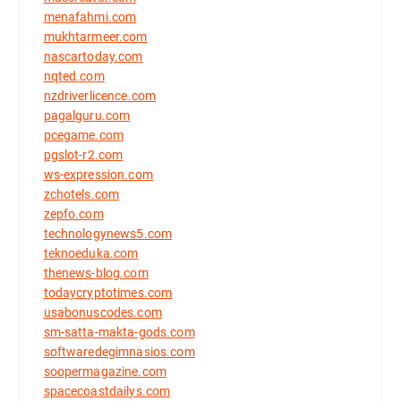
menafahmi.com
mukhtarmeer.com
nascartoday.com
nqted.com
nzdriverlicence.com
pagalguru.com
pcegame.com
pgslot-r2.com
ws-expression.com
zchotels.com
zepfo.com
technologynews5.com
teknoeduka.com
thenews-blog.com
todaycryptotimes.com
usabonuscodes.com
sm-satta-makta-gods.com
softwaredegimnasios.com
soopermagazine.com
spacecoastdailys.com