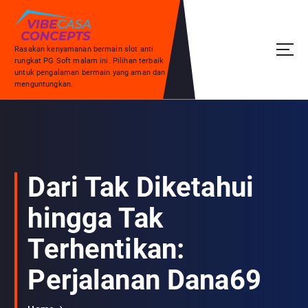
S
k
i
Rasakan kenyamanan bermain slot anti
p
rungkat PG Soft malam ini. Pilihan terbaik
t
untuk pengalaman bermain yang aman dan
o
menguntungkan.
c
o
n
t
e
n
Dari Tak Diketahui
t
hingga Tak
Terhentikan:
Perjalanan Dana69