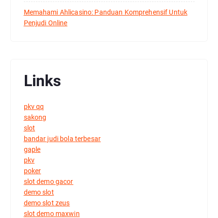
Memahami Ahlicasino: Panduan Komprehensif Untuk
Penjudi Online
Links
pkv qq
sakong
slot
bandar judi bola terbesar
gaple
pkv
poker
slot demo gacor
demo slot
demo slot zeus
slot demo maxwin