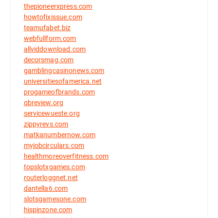
thepioneerxpress.com
howtofixissue.com
teamufabet.biz
webfullform.com
allviddownload.com
decorsmag.com
gamblingcasinonews.com
universitiesofamerica.net
progameofbrands.com
qbreview.org
servicewueste.org
zippyrevs.com
matkanumbernow.com
myjobcirculars.com
healthmoreoverfitness.com
topslotxgames.com
routerloggnet.net
dantella6.com
slotsgamesone.com
hispinzone.com