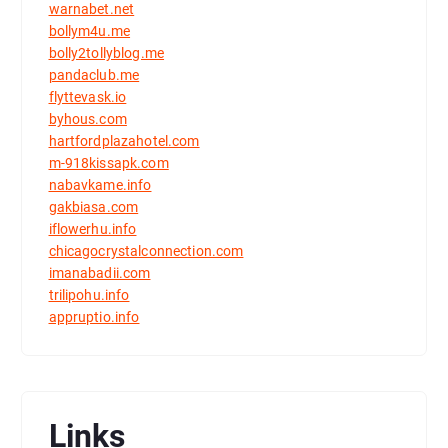
warnabet.net
bollym4u.me
bolly2tollyblog.me
pandaclub.me
flyttevask.io
byhous.com
hartfordplazahotel.com
m-918kissapk.com
nabavkame.info
gakbiasa.com
iflowerhu.info
chicagocrystalconnection.com
imanabadii.com
trilipohu.info
appruptio.info
Links