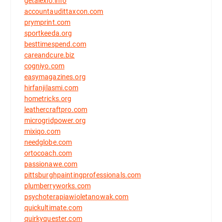
getalexio.info
accountaudittaxcon.com
prymprint.com
sportkeeda.org
besttimespend.com
careandcure.biz
cogniyo.com
easymagazines.org
hirfanjilasmi.com
hometricks.org
leathercraftpro.com
microgridpower.org
mixiqo.com
needglobe.com
ortocoach.com
passionawe.com
pittsburghpaintingprofessionals.com
plumberryworks.com
psychoterapiawioletanowak.com
quickultimate.com
quirkyquester.com