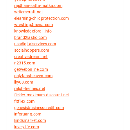
rajdhani-satta-matka.com
writerscraft.net
elearning-childprotection.com
wrestling4mena.com
knowledgeforall.info
brand2lastio.com
usadigitalservices.com
socialhoppers.com
creativedream.net
n2315.com
getwebonline.com
onlyfansheaven.com
lky08.com
ralph-fiennes.net
fielder-maximum-discount.net
fitfllex.com
genesisbusinesscredit.com
inforuang.com
kindsmarket.com
luvelylife.com