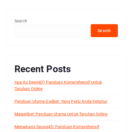
Search
Search
Recent Posts
Apa Itu Dewi4D? Panduan Komprehensif Untuk
Taruhan Online
Panduan Utama Gajibet: Yang Perlu Anda Ketahui
Majestibet: Panduan Utama Untuk Taruhan Online
Memahami Saung4D: Panduan Komprehensif