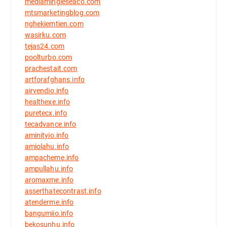
mediamingleseaco.com
mtsmarketingblog.com
nghekiemtien.com
wasirku.com
tejas24.com
poolturbo.com
prachestait.com
artforafghans.info
airvendio.info
healthexe.info
puretecx.info
tecadvance.info
aminityio.info
amiolahu.info
ampacheme.info
ampullahu.info
aromaxme.info
asserthatecontrast.info
atenderme.info
bangumiio.info
bekosunhu.info