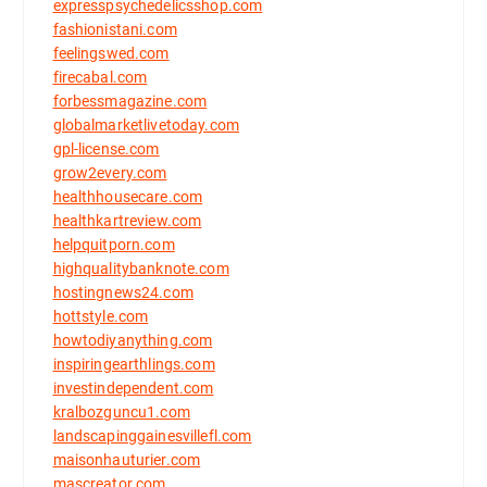
expresspsychedelicsshop.com
fashionistani.com
feelingswed.com
firecabal.com
forbessmagazine.com
globalmarketlivetoday.com
gpl-license.com
grow2every.com
healthhousecare.com
healthkartreview.com
helpquitporn.com
highqualitybanknote.com
hostingnews24.com
hottstyle.com
howtodiyanything.com
inspiringearthlings.com
investindependent.com
kralbozguncu1.com
landscapinggainesvillefl.com
maisonhauturier.com
mascreator.com