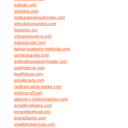
nabzah.com
mongive.com
matkagameresultsview.com
getsolutionsonline.com
hispinner.org
criticalinsurance.info
nokariposter.com
kalyan-guessing-nightplay.com
gameofpanels.com
androidappsdownloader.com
usetimenow.com
healthblow.com
gohelpmate.com
rajdhani-satta-matka.com
writerscraft.net
elearning-childprotection.com
wrestling4mena.com
knowledgeforall.info
brand2lastio.com
usadigitalservices.com