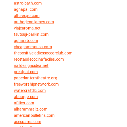
astro-bath.com
aghapal.com
altu-expo.com
authorjennijames.com
viajearoma.net
tsutsuji-parkin.com
agharab.com
cheapammousa.com
thepositiveladiessoccerclub.com
recetasdecocinafaciles.com
naildesignsidea.net
greatpai.com
paperlanterntheatre.org
freeworshipnetwork.com
watercraftllc.com
abourge.com
afiliixs.com
alharammallz.com
americanbulletins.com
asespares.com