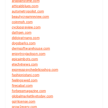
arabianstime.com
atticabblues.com
autometropolist.com
beautycreamreview.com
coinmoh.com
cyclopsreview.com
dattgen.com
didoivatnang.com
dogsbarks.com
dwmsoftwarehouse.com
enjoytroyjackson.com
epicaimbots.com
etech4news.com
expresspsychedelicsshop.com
fashionistani.com
feelingswed.com
firecabal.com
forbessmagazine.com
globalmarketlivetoday.com
gpl-license.com
grow2every.com