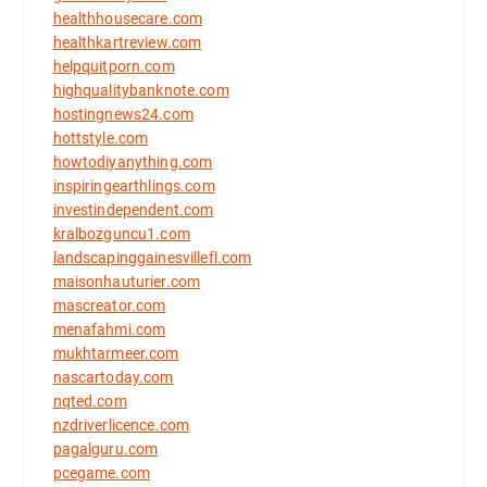
healthhousecare.com
healthkartreview.com
helpquitporn.com
highqualitybanknote.com
hostingnews24.com
hottstyle.com
howtodiyanything.com
inspiringearthlings.com
investindependent.com
kralbozguncu1.com
landscapinggainesvillefl.com
maisonhauturier.com
mascreator.com
menafahmi.com
mukhtarmeer.com
nascartoday.com
nqted.com
nzdriverlicence.com
pagalguru.com
pcegame.com