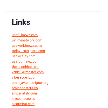
Links
usafullnewz.com
uktimenetwork.com
usaworldnewz.com
todayusaexplore.com
usalocality.com
usafournewz.com
thebalochhal.com
vehicularmaster.com
vibesaccent.com
ampajavierdemiguel.org
brainboosters.co
amberlately.com
joycebriscoe.com
aicarmina.com