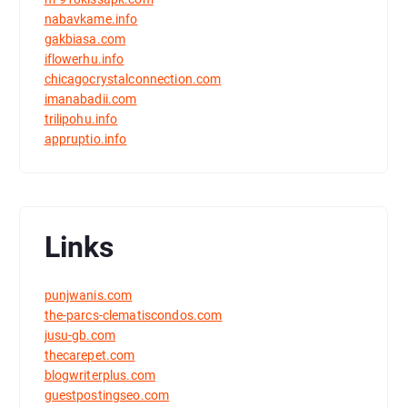
nabavkame.info
gakbiasa.com
iflowerhu.info
chicagocrystalconnection.com
imanabadii.com
trilipohu.info
appruptio.info
Links
punjwanis.com
the-parcs-clematiscondos.com
jusu-gb.com
thecarepet.com
blogwriterplus.com
guestpostingseo.com