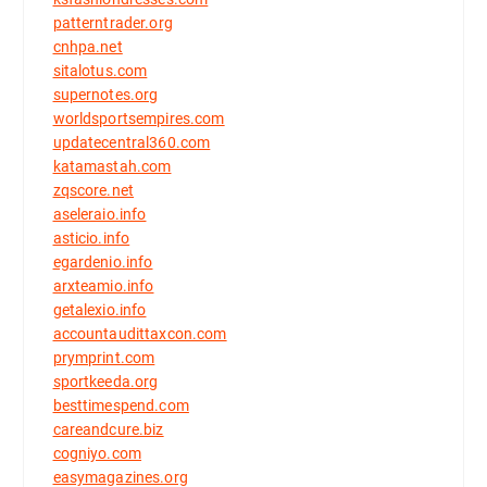
patterntrader.org
cnhpa.net
sitalotus.com
supernotes.org
worldsportsempires.com
updatecentral360.com
katamastah.com
zqscore.net
aseleraio.info
asticio.info
egardenio.info
arxteamio.info
getalexio.info
accountaudittaxcon.com
prymprint.com
sportkeeda.org
besttimespend.com
careandcure.biz
cogniyo.com
easymagazines.org