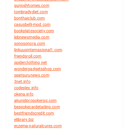
gurjoshhomes.com
tombradydiet.com
bonthaiclub.com
casusbelli-mod.com
bookplatesociety.com
lebnewsmedia.com
sonosonora.com
linkuusinternasional1.com
friendsroll.com
spiderclothing.net
wondergadgetsshop.com
seatgurunews.com
3net.info
codeplex.info
okena.info
akunidpropokerqq.com
bespokecardetailing.com
bestfriendscredit.com
elibrary.biz
eczema-naturalcures.com