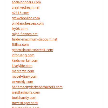
socialhoppers.com
creativedream.net
n2315.com
getwebonline.com
onlyfansheaven.com
lky08.com
ralph-fiennes.net
fielder-maximum-discount.net
fitfllex.com
genesisbusinesscredit.com
inforuang.com
kindsmarket.com
luvelylife.com
macramb.com
mypet-diary.com
oxweekly.com
panamacitydeckcontractors.com
westfashions.com
toolshandy.com
travelstager.com