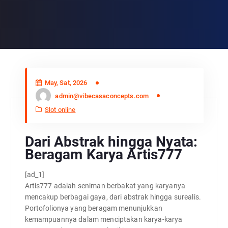
May, Sat, 2026
admin@vibecasaconcepts.com
Slot online
Dari Abstrak hingga Nyata:
Beragam Karya Artis777
[ad_1]
Artis777 adalah seniman berbakat yang karyanya
mencakup berbagai gaya, dari abstrak hingga surealis.
Portofolionya yang beragam menunjukkan
kemampuannya dalam menciptakan karya-karya