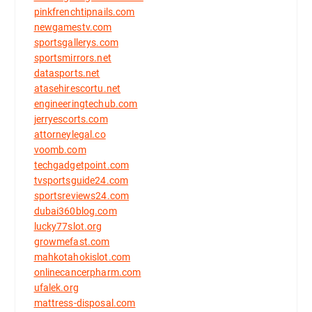
pinkfrenchtipnails.com
newgamestv.com
sportsgallerys.com
sportsmirrors.net
datasports.net
atasehirescortu.net
engineeringtechub.com
jerryescorts.com
attorneylegal.co
voomb.com
techgadgetpoint.com
tvsportsguide24.com
sportsreviews24.com
dubai360blog.com
lucky77slot.org
growmefast.com
mahkotahokislot.com
onlinecancerpharm.com
ufalek.org
mattress-disposal.com