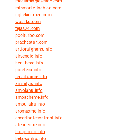
mediamingleseaco.com
mtsmarketingblog.com
nghekiemtien.com
wasirku.com
tejas24.com
poolturbo.com
prachestait.com
artforafghans.info
airvendio.info
healthexe.info
puretecx.info
tecadvance.info
aminityio.info
amiolahu.info
ampacheme.info
ampullahu.info
aromaxme.info
asserthatecontrast.info
atenderme.info
bangumiio.info
bekosunhu.info