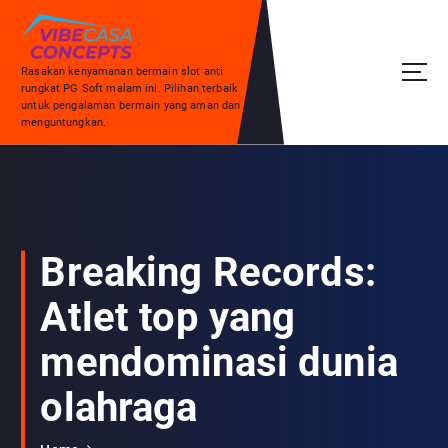
S
k
i
Rasakan kenyamanan bermain slot anti
p
rungkat PG Soft malam ini. Pilihan terbaik
t
untuk pengalaman bermain yang aman dan
o
menguntungkan.
c
o
n
t
e
n
Breaking Records:
t
Atlet top yang
mendominasi dunia
olahraga