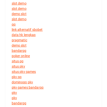
slot demo
slot demo
demo slot
slot demo
qq
link alternatif sbobet
data hk lengkap
pragmatic
demo slot
bandarqq
poker online
situs qq
situs pkv
situs pkv games
pkv qq
dominoqq pkv
pkv games bandarqq
pkv
pkv
bandarqq