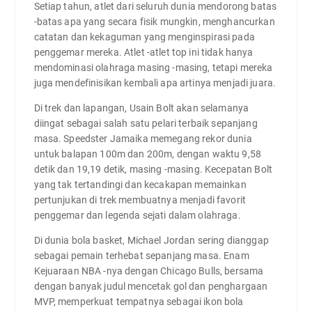
Setiap tahun, atlet dari seluruh dunia mendorong batas
-batas apa yang secara fisik mungkin, menghancurkan
catatan dan kekaguman yang menginspirasi pada
penggemar mereka. Atlet -atlet top ini tidak hanya
mendominasi olahraga masing -masing, tetapi mereka
juga mendefinisikan kembali apa artinya menjadi juara.
Di trek dan lapangan, Usain Bolt akan selamanya
diingat sebagai salah satu pelari terbaik sepanjang
masa. Speedster Jamaika memegang rekor dunia
untuk balapan 100m dan 200m, dengan waktu 9,58
detik dan 19,19 detik, masing -masing. Kecepatan Bolt
yang tak tertandingi dan kecakapan memainkan
pertunjukan di trek membuatnya menjadi favorit
penggemar dan legenda sejati dalam olahraga.
Di dunia bola basket, Michael Jordan sering dianggap
sebagai pemain terhebat sepanjang masa. Enam
Kejuaraan NBA -nya dengan Chicago Bulls, bersama
dengan banyak judul mencetak gol dan penghargaan
MVP, memperkuat tempatnya sebagai ikon bola