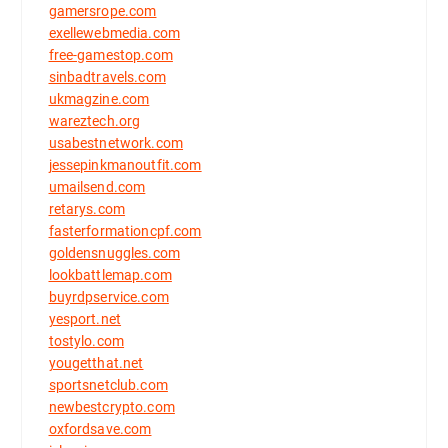
gamersrope.com
exellewebmedia.com
free-gamestop.com
sinbadtravels.com
ukmagzine.com
wareztech.org
usabestnetwork.com
jessepinkmanoutfit.com
umailsend.com
retarys.com
fasterformationcpf.com
goldensnuggles.com
lookbattlemap.com
buyrdpservice.com
yesport.net
tostylo.com
yougetthat.net
sportsnetclub.com
newbestcrypto.com
oxfordsave.com