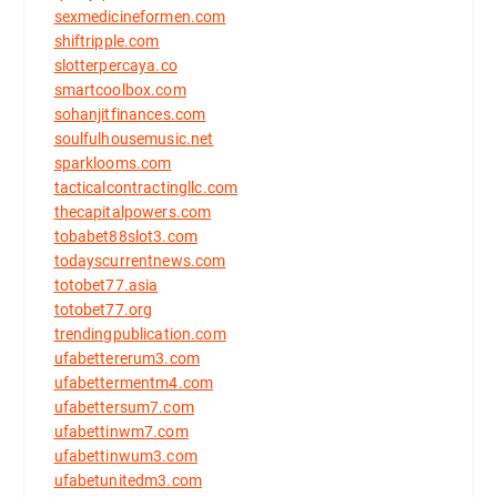
sexmedicineformen.com
shiftripple.com
slotterpercaya.co
smartcoolbox.com
sohanjitfinances.com
soulfulhousemusic.net
sparklooms.com
tacticalcontractingllc.com
thecapitalpowers.com
tobabet88slot3.com
todayscurrentnews.com
totobet77.asia
totobet77.org
trendingpublication.com
ufabettererum3.com
ufabettermentm4.com
ufabettersum7.com
ufabettinwm7.com
ufabettinwum3.com
ufabetunitedm3.com