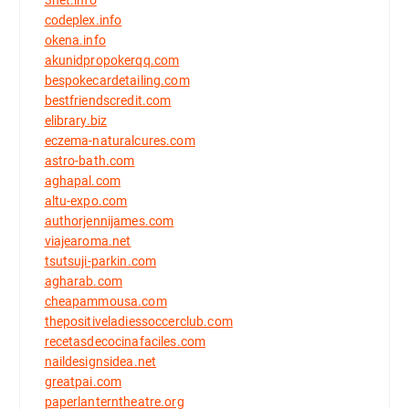
codeplex.info
okena.info
akunidpropokerqq.com
bespokecardetailing.com
bestfriendscredit.com
elibrary.biz
eczema-naturalcures.com
astro-bath.com
aghapal.com
altu-expo.com
authorjennijames.com
viajearoma.net
tsutsuji-parkin.com
agharab.com
cheapammousa.com
thepositiveladiessoccerclub.com
recetasdecocinafaciles.com
naildesignsidea.net
greatpai.com
paperlanterntheatre.org