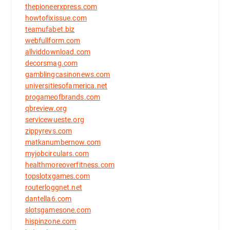
thepioneerxpress.com
howtofixissue.com
teamufabet.biz
webfullform.com
allviddownload.com
decorsmag.com
gamblingcasinonews.com
universitiesofamerica.net
progameofbrands.com
qbreview.org
servicewueste.org
zippyrevs.com
matkanumbernow.com
myjobcirculars.com
healthmoreoverfitness.com
topslotxgames.com
routerloggnet.net
dantella6.com
slotsgamesone.com
hispinzone.com