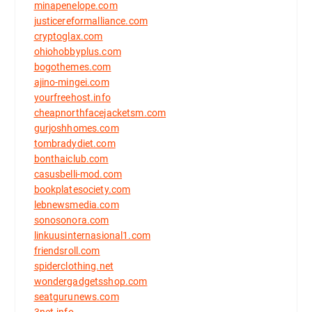
minapenelope.com
justicereformalliance.com
cryptoglax.com
ohiohobbyplus.com
bogothemes.com
ajino-mingei.com
yourfreehost.info
cheapnorthfacejacketsm.com
gurjoshhomes.com
tombradydiet.com
bonthaiclub.com
casusbelli-mod.com
bookplatesociety.com
lebnewsmedia.com
sonosonora.com
linkuusinternasional1.com
friendsroll.com
spiderclothing.net
wondergadgetsshop.com
seatgurunews.com
3net.info