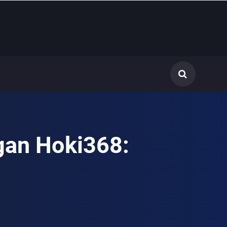
gan Hoki368: