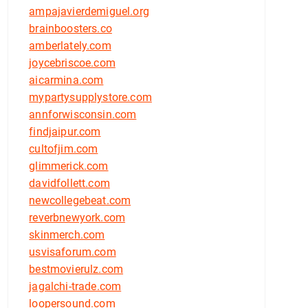
ampajavierdemiguel.org
brainboosters.co
amberlately.com
joycebriscoe.com
aicarmina.com
mypartysupplystore.com
annforwisconsin.com
findjaipur.com
cultofjim.com
glimmerick.com
davidfollett.com
newcollegebeat.com
reverbnewyork.com
skinmerch.com
usvisaforum.com
bestmovierulz.com
jagalchi-trade.com
loopersound.com