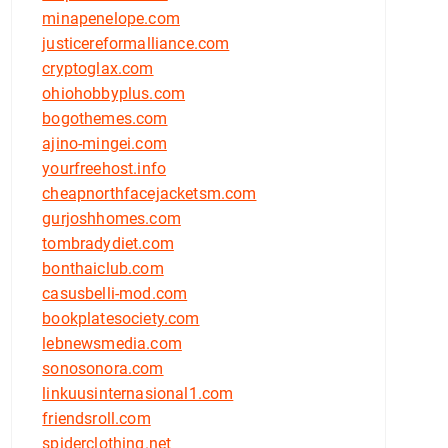
minapenelope.com
justicereformalliance.com
cryptoglax.com
ohiohobbyplus.com
bogothemes.com
ajino-mingei.com
yourfreehost.info
cheapnorthfacejacketsm.com
gurjoshhomes.com
tombradydiet.com
bonthaiclub.com
casusbelli-mod.com
bookplatesociety.com
lebnewsmedia.com
sonosonora.com
linkuusinternasional1.com
friendsroll.com
spiderclothing.net