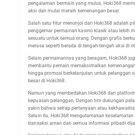
pengalaman bermain yang mulus, Hoki368 memu
aksi dan mulai meraih kemenangan besar.
Salah satu fitur menonjol dari Hoki368 adalah p
penggemar permainan kasino klasik atau lebih m
sesuatu untuk semua orang. Dengan grafis berku
merasa seperti berada di tengah-tengah aksi di
Selain permainannya yang beragam, Hoki368 ju
membantu pemain memaksimalkan kemenanganny
hingga promosi berkelanjutan untuk pelanggan 
besar di Hoki368.
Namun yang membedakan Hoki368 dari platform 
kepuasan pelanggan. Dengan tim dukungan pela
yakin bahwa setiap pertanyaan atau kekhawatira
Selain itu, Hoki368 mengutamakan keselamata
transaksi aman dan semua informasi pribadi dij