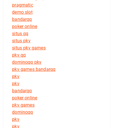
pragmatic
demo slot
bandarqq
poker online
situs qq
situs pkv
situs pkv games
pkv qq
dominoqq pkv
pkv games bandarqq
pkv
pkv
bandarqq
poker online
pkv games
dominoqq
pkv
pkv