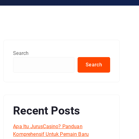
Search
Search
Recent Posts
Apa Itu JurusCasino? Panduan
Komprehensif Untuk Pemain Baru