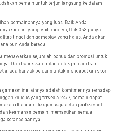
dahkan pemain untuk terjun langsung ke dalam
ilihan permainannya yang luas. Baik Anda
enyukai opsi yang lebih modern, Hoki368 punya
alitas tinggi dan gameplay yang halus, Anda akan
 mana pun Anda berada.
ga menawarkan sejumlah bonus dan promosi untuk
a. Dari bonus sambutan untuk pemain baru
setia, ada banyak peluang untuk mendapatkan skor
game online lainnya adalah komitmennya terhadap
nggan khusus yang tersedia 24/7, pemain dapat
n akan ditangani dengan segera dan profesional.
n dan keamanan pemain, memastikan semua
aga kerahasiaannya.