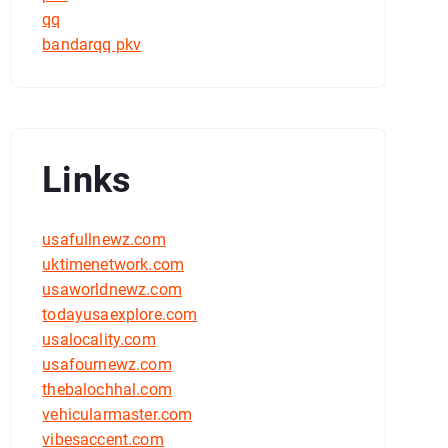
qq
bandarqq pkv
Links
usafullnewz.com
uktimenetwork.com
usaworldnewz.com
todayusaexplore.com
usalocality.com
usafournewz.com
thebalochhal.com
vehicularmaster.com
vibesaccent.com