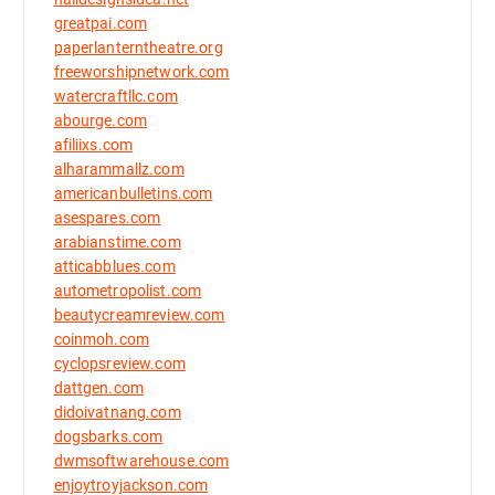
greatpai.com
paperlanterntheatre.org
freeworshipnetwork.com
watercraftllc.com
abourge.com
afiliixs.com
alharammallz.com
americanbulletins.com
asespares.com
arabianstime.com
atticabblues.com
autometropolist.com
beautycreamreview.com
coinmoh.com
cyclopsreview.com
dattgen.com
didoivatnang.com
dogsbarks.com
dwmsoftwarehouse.com
enjoytroyjackson.com