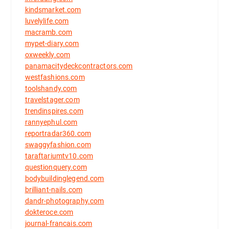
kindsmarket.com
luvelylife.com
macramb.com
mypet-diary.com
oxweekly.com
panamacitydeckcontractors.com
westfashions.com
toolshandy.com
travelstager.com
trendinspires.com
rannyephul.com
reportradar360.com
swaggyfashion.com
taraftariumtv10.com
questionquery.com
bodybuildinglegend.com
brilliant-nails.com
dandr-photography.com
dokteroce.com
journal-francais.com