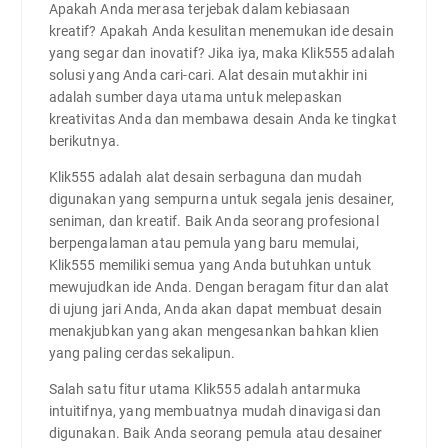
Apakah Anda merasa terjebak dalam kebiasaan
kreatif? Apakah Anda kesulitan menemukan ide desain
yang segar dan inovatif? Jika iya, maka Klik555 adalah
solusi yang Anda cari-cari. Alat desain mutakhir ini
adalah sumber daya utama untuk melepaskan
kreativitas Anda dan membawa desain Anda ke tingkat
berikutnya.
Klik555 adalah alat desain serbaguna dan mudah
digunakan yang sempurna untuk segala jenis desainer,
seniman, dan kreatif. Baik Anda seorang profesional
berpengalaman atau pemula yang baru memulai,
Klik555 memiliki semua yang Anda butuhkan untuk
mewujudkan ide Anda. Dengan beragam fitur dan alat
di ujung jari Anda, Anda akan dapat membuat desain
menakjubkan yang akan mengesankan bahkan klien
yang paling cerdas sekalipun.
Salah satu fitur utama Klik555 adalah antarmuka
intuitifnya, yang membuatnya mudah dinavigasi dan
digunakan. Baik Anda seorang pemula atau desainer