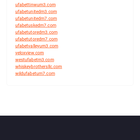
ufabettinwum3.com
ufabetunitedm3.com
ufabetunitedm7.com
ufabetuskedm7.com
ufabetutoredm3.com
ufabetutoredm7.com
ufabetvalleyum3.com
veloxview.com
westufabetm3.com
whiskeybrothersllc.com
wildufabetum7.com