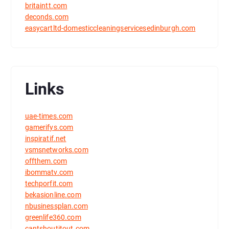
britaintt.com
deconds.com
easycartltd-domesticcleaningservicesedinburgh.com
Links
uae-times.com
gamerifys.com
inspiratif.net
vsmsnetworks.com
offthem.com
ibommatv.com
techporfit.com
bekasionline.com
nbusinessplan.com
greenlife360.com
cantshoutitout.com