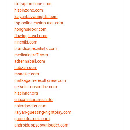
slotsgamesone.com
hispinzone.com
kalyanbazarnights.com
top-online-casino-usa.com
honghuidoor.com
flowingtravel.com
nineniki.com
brandiospecialists.com
medicalcare7.com
adtennaball.com
nabzah.com
mongive.com
matkagameresultsview.com
getsolutionsonline.com
hispinner.org
criticalinsurance.info
nokariposter.com
kalyan-guessing-nightplay.com
gameofpanels.com
androidappsdownloader.com