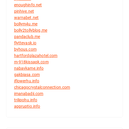
enoughinfo.net
pinhive.net
warnabet.net
bollym4u.me
bolly2tollyblog.me
pandaclub.me
flyttevask.io
byhous.com
hartfordplazahotel.com
m-918kissapk.com
nabavkame.info
gakbiasa.com
iflowerhu.info
chicagocrystalconnection.com
imanabadii.com
trilipohu.info
appruptio.info