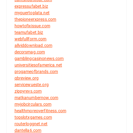
expressufabet.biz
mypuertoplata.net
thepioneerxpress.com
howtofixissue.com
teamufabet.biz
webfullform.com
allviddownload.com
decorsmag.com
gamblingcasinonews.com
universitiesofamerica.net
progameofbrands.com
qbreview.org
servicewueste.org
zippyrevs.com
matkanumbernow.com
myjobcirculars.com
healthmoreoverfitness.com
topslotxgames.com
routerloggnet.net
dantella6.com