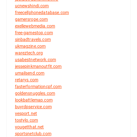
ucnewshindi.com
freecellphonedatabase.com
gamersrope.com
exellewebmedia.com
free-gamestop.com
sinbadtravels.com
ukmagzine.com
wareztech.org
usabestnetwork.com
jessepinkmanoutfit.com
umailsend.com
retarys.com
fasterformationcpf.com
goldensnuggles.com
lookbattlemap.com
buyrdpservice.com
yesport.net
tostylo.com
yougetthat.net
sportsnetclub.com