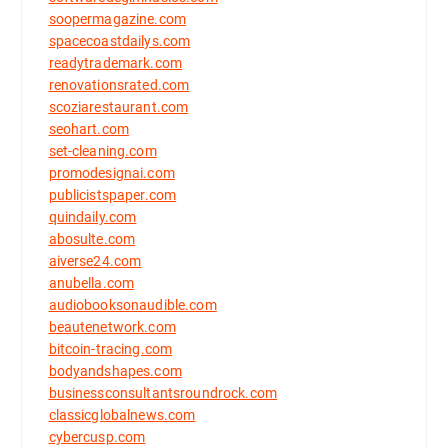
soopermagazine.com
spacecoastdailys.com
readytrademark.com
renovationsrated.com
scoziarestaurant.com
seohart.com
set-cleaning.com
promodesignai.com
publicistspaper.com
quindaily.com
abosulte.com
aiverse24.com
anubella.com
audiobooksonaudible.com
beautenetwork.com
bitcoin-tracing.com
bodyandshapes.com
businessconsultantsroundrock.com
classicglobalnews.com
cybercusp.com