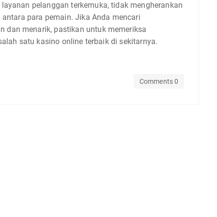
n layanan pelanggan terkemuka, tidak mengherankan
i antara para pemain. Jika Anda mencari
n dan menarik, pastikan untuk memeriksa
alah satu kasino online terbaik di sekitarnya.
Comments 0