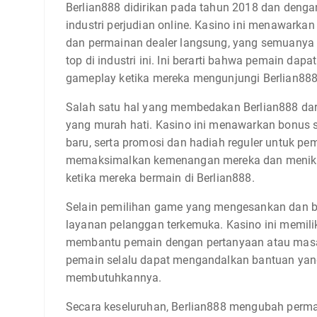
Berlian888 didirikan pada tahun 2018 dan denga
industri perjudian online. Kasino ini menawarka
dan permainan dealer langsung, yang semuanya 
top di industri ini. Ini berarti bahwa pemain dap
gameplay ketika mereka mengunjungi Berlian888
Salah satu hal yang membedakan Berlian888 dari
yang murah hati. Kasino ini menawarkan bonus
baru, serta promosi dan hadiah reguler untuk pe
memaksimalkan kemenangan mereka dan menikma
ketika mereka bermain di Berlian888.
Selain pemilihan game yang mengesankan dan b
layanan pelanggan terkemuka. Kasino ini memili
membantu pemain dengan pertanyaan atau masala
pemain selalu dapat mengandalkan bantuan ya
membutuhkannya.
Secara keseluruhan, Berlian888 mengubah permai