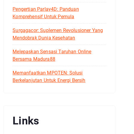
Pengertian Parlay4D: Panduan
Komprehensif Untuk Pemula
Surgagacor: Suplemen Revolusioner Yang
Mendobrak Dunia Kesehatan
Melepaskan Sensasi Taruhan Online
Bersama Madura88
Memanfaatkan MPOTEN: Solusi
Berkelanjutan Untuk Energi Bersih
Links