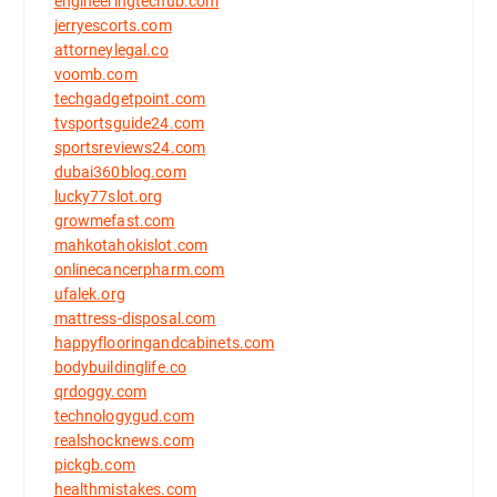
engineeringtechub.com
jerryescorts.com
attorneylegal.co
voomb.com
techgadgetpoint.com
tvsportsguide24.com
sportsreviews24.com
dubai360blog.com
lucky77slot.org
growmefast.com
mahkotahokislot.com
onlinecancerpharm.com
ufalek.org
mattress-disposal.com
happyflooringandcabinets.com
bodybuildinglife.co
qrdoggy.com
technologygud.com
realshocknews.com
pickgb.com
healthmistakes.com