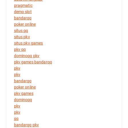
pragmatic
demo slot
bandarqq
poker online
situs qq
situs pkv
situs pkv games
pkv qq
dominoqq pkv
pkv games bandarqq
pkv
pkv
bandarqq
poker online
pkv games
dominoqq
pkv
pkv
qq
bandarqq pkv