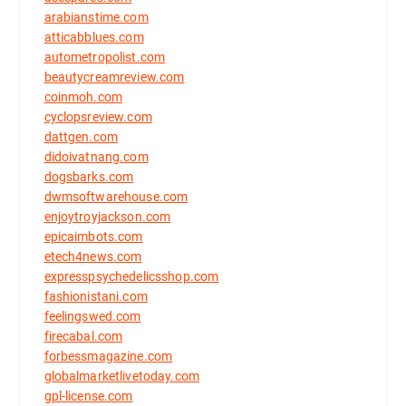
arabianstime.com
atticabblues.com
autometropolist.com
beautycreamreview.com
coinmoh.com
cyclopsreview.com
dattgen.com
didoivatnang.com
dogsbarks.com
dwmsoftwarehouse.com
enjoytroyjackson.com
epicaimbots.com
etech4news.com
expresspsychedelicsshop.com
fashionistani.com
feelingswed.com
firecabal.com
forbessmagazine.com
globalmarketlivetoday.com
gpl-license.com