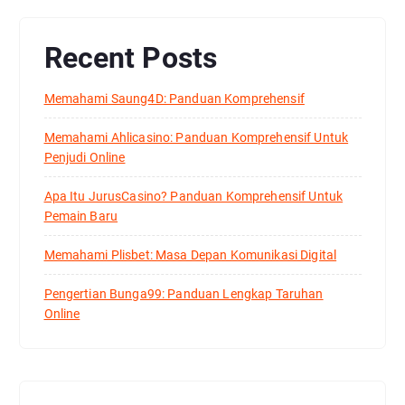
Recent Posts
Memahami Saung4D: Panduan Komprehensif
Memahami Ahlicasino: Panduan Komprehensif Untuk
Penjudi Online
Apa Itu JurusCasino? Panduan Komprehensif Untuk
Pemain Baru
Memahami Plisbet: Masa Depan Komunikasi Digital
Pengertian Bunga99: Panduan Lengkap Taruhan
Online