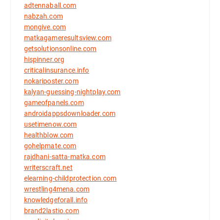
adtennaball.com
nabzah.com
mongive.com
matkagameresultsview.com
getsolutionsonline.com
hispinner.org
criticalinsurance.info
nokariposter.com
kalyan-guessing-nightplay.com
gameofpanels.com
androidappsdownloader.com
usetimenow.com
healthblow.com
gohelpmate.com
rajdhani-satta-matka.com
writerscraft.net
elearning-childprotection.com
wrestling4mena.com
knowledgeforall.info
brand2lastio.com