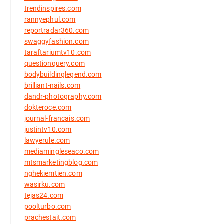
trendinspires.com
rannyephul.com
reportradar360.com
swaggyfashion.com
taraftariumtv10.com
questionquery.com
bodybuildinglegend.com
brilliant-nails.com
dandr-photography.com
dokteroce.com
journal-francais.com
justintv10.com
lawyerule.com
mediamingleseaco.com
mtsmarketingblog.com
nghekiemtien.com
wasirku.com
tejas24.com
poolturbo.com
prachestait.com