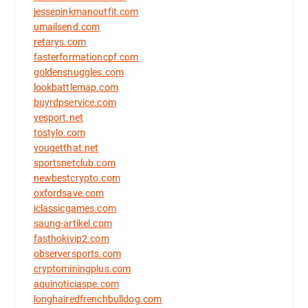
jessepinkmanoutfit.com
umailsend.com
retarys.com
fasterformationcpf.com
goldensnuggles.com
lookbattlemap.com
buyrdpservice.com
yesport.net
tostylo.com
yougetthat.net
sportsnetclub.com
newbestcrypto.com
oxfordsave.com
iclassicgames.com
saung-artikel.com
fasthokivip2.com
observersports.com
cryptominingplus.com
aquinoticiaspe.com
longhairedfrenchbulldog.com