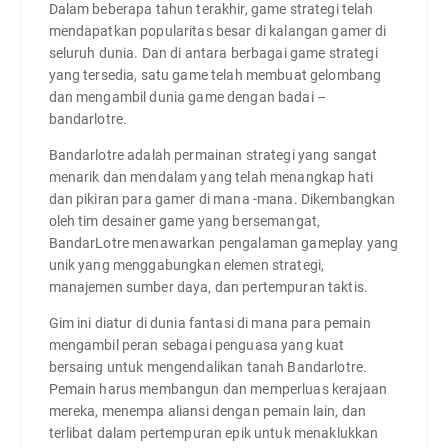
Dalam beberapa tahun terakhir, game strategi telah
mendapatkan popularitas besar di kalangan gamer di
seluruh dunia. Dan di antara berbagai game strategi
yang tersedia, satu game telah membuat gelombang
dan mengambil dunia game dengan badai –
bandarlotre.
Bandarlotre adalah permainan strategi yang sangat
menarik dan mendalam yang telah menangkap hati
dan pikiran para gamer di mana -mana. Dikembangkan
oleh tim desainer game yang bersemangat,
BandarLotre menawarkan pengalaman gameplay yang
unik yang menggabungkan elemen strategi,
manajemen sumber daya, dan pertempuran taktis.
Gim ini diatur di dunia fantasi di mana para pemain
mengambil peran sebagai penguasa yang kuat
bersaing untuk mengendalikan tanah Bandarlotre.
Pemain harus membangun dan memperluas kerajaan
mereka, menempa aliansi dengan pemain lain, dan
terlibat dalam pertempuran epik untuk menaklukkan