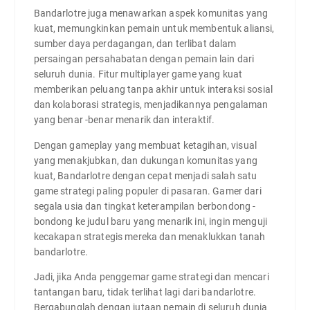
Bandarlotre juga menawarkan aspek komunitas yang
kuat, memungkinkan pemain untuk membentuk aliansi,
sumber daya perdagangan, dan terlibat dalam
persaingan persahabatan dengan pemain lain dari
seluruh dunia. Fitur multiplayer game yang kuat
memberikan peluang tanpa akhir untuk interaksi sosial
dan kolaborasi strategis, menjadikannya pengalaman
yang benar -benar menarik dan interaktif.
Dengan gameplay yang membuat ketagihan, visual
yang menakjubkan, dan dukungan komunitas yang
kuat, Bandarlotre dengan cepat menjadi salah satu
game strategi paling populer di pasaran. Gamer dari
segala usia dan tingkat keterampilan berbondong -
bondong ke judul baru yang menarik ini, ingin menguji
kecakapan strategis mereka dan menaklukkan tanah
bandarlotre.
Jadi, jika Anda penggemar game strategi dan mencari
tantangan baru, tidak terlihat lagi dari bandarlotre.
Bergabunglah dengan jutaan pemain di seluruh dunia