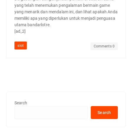
yang telah menemukan pengalaman bermain game
yang menarik dan mendalam ini, dan lihat apakah Anda
memiliki apa yang diperlukan untuk menjadi penguasa
utama bandarlotre.
[ad_2]
slot
Comments 0
Search
Search