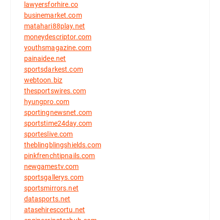
lawyersforhire.co
businemarket.com
matahari88play.net
moneydescriptor.com
youthsmagazine.com
painaidee.net
sportsdarkest.com
webtoon.biz
thesportswires.com
hyungpro.com
sportingnewsnet.com
sportstime24day.com
sporteslive.com
theblingblingshields.com
pinkfrenchtipnails.com
newgamestv.com
sportsgallerys.com
sportsmirrors.net
datasports.net
atasehirescortu.net