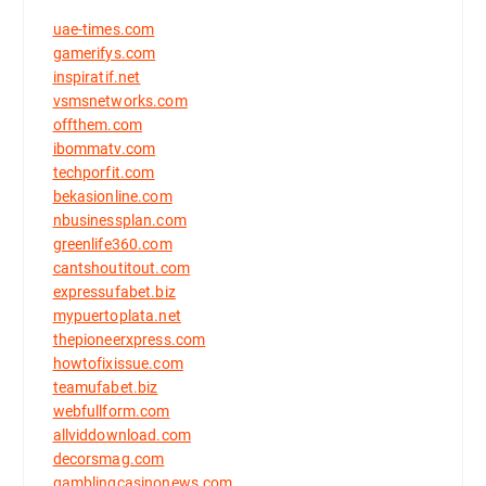
uae-times.com
gamerifys.com
inspiratif.net
vsmsnetworks.com
offthem.com
ibommatv.com
techporfit.com
bekasionline.com
nbusinessplan.com
greenlife360.com
cantshoutitout.com
expressufabet.biz
mypuertoplata.net
thepioneerxpress.com
howtofixissue.com
teamufabet.biz
webfullform.com
allviddownload.com
decorsmag.com
gamblingcasinonews.com