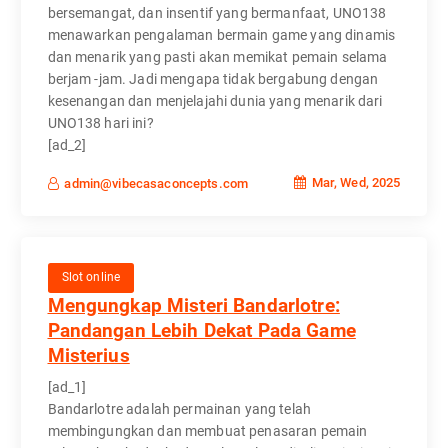
bersemangat, dan insentif yang bermanfaat, UNO138
menawarkan pengalaman bermain game yang dinamis
dan menarik yang pasti akan memikat pemain selama
berjam -jam. Jadi mengapa tidak bergabung dengan
kesenangan dan menjelajahi dunia yang menarik dari
UNO138 hari ini?
[ad_2]
Mar, Wed, 2025
admin@vibecasaconcepts.com
Slot online
Mengungkap Misteri Bandarlotre:
Pandangan Lebih Dekat Pada Game
Misterius
[ad_1]
Bandarlotre adalah permainan yang telah
membingungkan dan membuat penasaran pemain