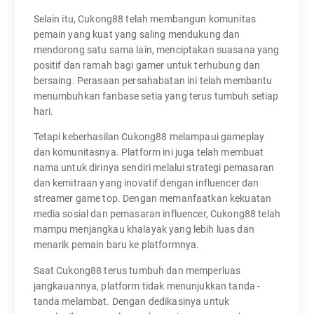
Selain itu, Cukong88 telah membangun komunitas
pemain yang kuat yang saling mendukung dan
mendorong satu sama lain, menciptakan suasana yang
positif dan ramah bagi gamer untuk terhubung dan
bersaing. Perasaan persahabatan ini telah membantu
menumbuhkan fanbase setia yang terus tumbuh setiap
hari.
Tetapi keberhasilan Cukong88 melampaui gameplay
dan komunitasnya. Platform ini juga telah membuat
nama untuk dirinya sendiri melalui strategi pemasaran
dan kemitraan yang inovatif dengan influencer dan
streamer game top. Dengan memanfaatkan kekuatan
media sosial dan pemasaran influencer, Cukong88 telah
mampu menjangkau khalayak yang lebih luas dan
menarik pemain baru ke platformnya.
Saat Cukong88 terus tumbuh dan memperluas
jangkauannya, platform tidak menunjukkan tanda -
tanda melambat. Dengan dedikasinya untuk