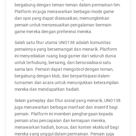
bergabung dengan teman-teman dalam permainan tim.
Platform ini juga menawarkan berbagai mode game
dan opsi yang dapat disesuaikan, memungkinkan
pemain untuk menyesuaikan pengalaman bermain
game mereka dengan preferensi mereka.
Salah satu fitur utama UNO138 adalah komunitas
pemainnya yang bersemangat dan menarik. Platform
ini menyediakan ruang bagi gamer dari seluruh dunia
untuk terhubung, bersaing, dan bersosialisasi satu
sama lain. Pemain dapat mengobrol dengan teman,
bergabung dengan klub, dan berpartisipasi dalam
turnamen dan acara untuk menunjukkan keterampilan
mereka dan mendapatkan hadiah.
Selain gameplay dan fitur sosial yang menarik, UNO138
juga menawarkan berbagai manfaat dan insentif bagi
pemain. Platform ini memberi penghargaan kepada
pemain atas pencapaian dan kemajuan mereka,
menawarkan hadiah, bonus, dan konten eksklusif bagi
mereka yang unggul dalam permainan. Pemain juga