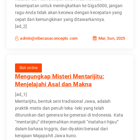
kesempatan untuk meningkatkan ke Giga5000, jangan
ragu-Anda tidak akan kecewa dengan kecepatan yang
cepat dan kemungkinan yang ditawarkannya.
[ad_2]
Mar, Sun, 2025
admin@vibecasaconcepts.com
Slot online
Mengungkap Misteri Mentarijitu:
Menjelajahi Asal dan Makna
[ad_1]
Mentarijitu, bentuk seni tradisional Jawa, adalah
praktik mistis dan penuh teka -teki yang telah
diturunkan dari generasi ke generasi di Indonesia. Kata
“mentarijitu” diterjemahkan menjadi “matahari hijau”
dalam bahasa Inggris, dan diyakini berasal dari
kerajaan Majapahit Jawa kuno.