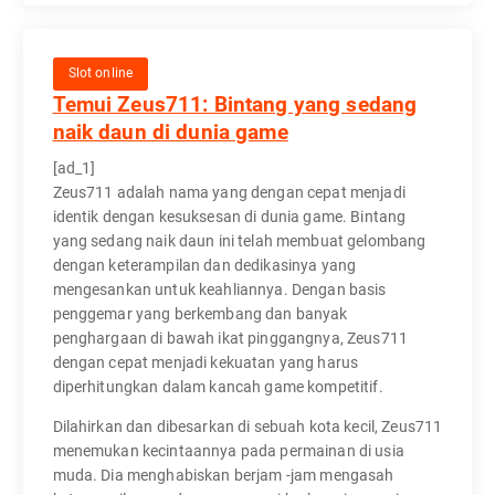
Slot online
Temui Zeus711: Bintang yang sedang
naik daun di dunia game
[ad_1]
Zeus711 adalah nama yang dengan cepat menjadi
identik dengan kesuksesan di dunia game. Bintang
yang sedang naik daun ini telah membuat gelombang
dengan keterampilan dan dedikasinya yang
mengesankan untuk keahliannya. Dengan basis
penggemar yang berkembang dan banyak
penghargaan di bawah ikat pinggangnya, Zeus711
dengan cepat menjadi kekuatan yang harus
diperhitungkan dalam kancah game kompetitif.
Dilahirkan dan dibesarkan di sebuah kota kecil, Zeus711
menemukan kecintaannya pada permainan di usia
muda. Dia menghabiskan berjam -jam mengasah