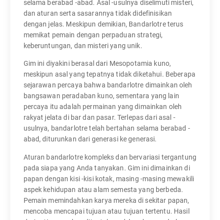
selama berabad -abad. Asal -usulnya diselimuti misteri,
dan aturan serta sasarannya tidak didefinisikan
dengan jelas. Meskipun demikian, Bandarlotre terus
memikat pemain dengan perpaduan strategi,
keberuntungan, dan misteri yang unik.
Gim ini diyakini berasal dari Mesopotamia kuno,
meskipun asal yang tepatnya tidak diketahui. Beberapa
sejarawan percaya bahwa bandarlotre dimainkan oleh
bangsawan peradaban kuno, sementara yang lain
percaya itu adalah permainan yang dimainkan oleh
rakyat jelata di bar dan pasar. Terlepas dari asal -
usulnya, bandarlotre telah bertahan selama berabad -
abad, diturunkan dari generasi ke generasi.
Aturan bandarlotre kompleks dan bervariasi tergantung
pada siapa yang Anda tanyakan. Gim ini dimainkan di
papan dengan kisi -kisi kotak, masing -masing mewakili
aspek kehidupan atau alam semesta yang berbeda.
Pemain memindahkan karya mereka di sekitar papan,
mencoba mencapai tujuan atau tujuan tertentu. Hasil