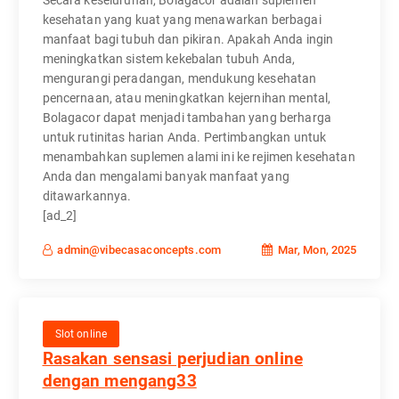
kesehatan yang kuat yang menawarkan berbagai
manfaat bagi tubuh dan pikiran. Apakah Anda ingin
meningkatkan sistem kekebalan tubuh Anda,
mengurangi peradangan, mendukung kesehatan
pencernaan, atau meningkatkan kejernihan mental,
Bolagacor dapat menjadi tambahan yang berharga
untuk rutinitas harian Anda. Pertimbangkan untuk
menambahkan suplemen alami ini ke rejimen kesehatan
Anda dan mengalami banyak manfaat yang
ditawarkannya.
[ad_2]
Mar, Mon, 2025
admin@vibecasaconcepts.com
Slot online
Rasakan sensasi perjudian online
dengan mengang33