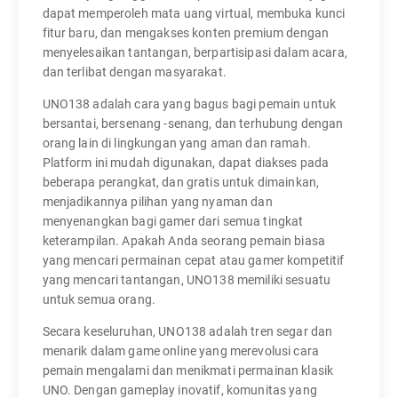
dapat memperoleh mata uang virtual, membuka kunci
fitur baru, dan mengakses konten premium dengan
menyelesaikan tantangan, berpartisipasi dalam acara,
dan terlibat dengan masyarakat.
UNO138 adalah cara yang bagus bagi pemain untuk
bersantai, bersenang -senang, dan terhubung dengan
orang lain di lingkungan yang aman dan ramah.
Platform ini mudah digunakan, dapat diakses pada
beberapa perangkat, dan gratis untuk dimainkan,
menjadikannya pilihan yang nyaman dan
menyenangkan bagi gamer dari semua tingkat
keterampilan. Apakah Anda seorang pemain biasa
yang mencari permainan cepat atau gamer kompetitif
yang mencari tantangan, UNO138 memiliki sesuatu
untuk semua orang.
Secara keseluruhan, UNO138 adalah tren segar dan
menarik dalam game online yang merevolusi cara
pemain mengalami dan menikmati permainan klasik
UNO. Dengan gameplay inovatif, komunitas yang