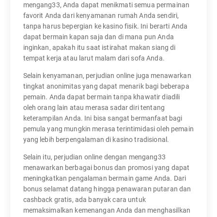
mengang33, Anda dapat menikmati semua permainan
favorit Anda dari kenyamanan rumah Anda sendiri,
tanpa harus bepergian ke kasino fisik. Ini berarti Anda
dapat bermain kapan saja dan di mana pun Anda
inginkan, apakah itu saat istirahat makan siang di
tempat kerja atau larut malam dari sofa Anda.
Selain kenyamanan, perjudian online juga menawarkan
tingkat anonimitas yang dapat menarik bagi beberapa
pemain. Anda dapat bermain tanpa khawatir diadili
oleh orang lain atau merasa sadar diri tentang
keterampilan Anda. Ini bisa sangat bermanfaat bagi
pemula yang mungkin merasa terintimidasi oleh pemain
yang lebih berpengalaman di kasino tradisional.
Selain itu, perjudian online dengan mengang33
menawarkan berbagai bonus dan promosi yang dapat
meningkatkan pengalaman bermain game Anda. Dari
bonus selamat datang hingga penawaran putaran dan
cashback gratis, ada banyak cara untuk
memaksimalkan kemenangan Anda dan menghasilkan