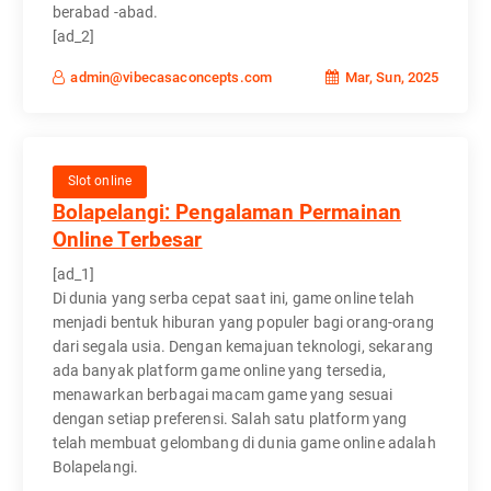
berabad -abad.
[ad_2]
Mar, Sun, 2025
admin@vibecasaconcepts.com
Slot online
Bolapelangi: Pengalaman Permainan
Online Terbesar
[ad_1]
Di dunia yang serba cepat saat ini, game online telah
menjadi bentuk hiburan yang populer bagi orang-orang
dari segala usia. Dengan kemajuan teknologi, sekarang
ada banyak platform game online yang tersedia,
menawarkan berbagai macam game yang sesuai
dengan setiap preferensi. Salah satu platform yang
telah membuat gelombang di dunia game online adalah
Bolapelangi.