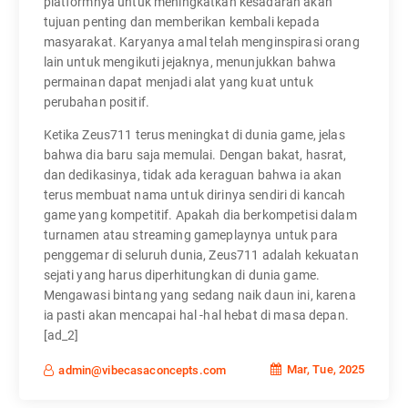
platformnya untuk meningkatkan kesadaran akan
tujuan penting dan memberikan kembali kepada
masyarakat. Karyanya amal telah menginspirasi orang
lain untuk mengikuti jejaknya, menunjukkan bahwa
permainan dapat menjadi alat yang kuat untuk
perubahan positif.
Ketika Zeus711 terus meningkat di dunia game, jelas
bahwa dia baru saja memulai. Dengan bakat, hasrat,
dan dedikasinya, tidak ada keraguan bahwa ia akan
terus membuat nama untuk dirinya sendiri di kancah
game yang kompetitif. Apakah dia berkompetisi dalam
turnamen atau streaming gameplaynya untuk para
penggemar di seluruh dunia, Zeus711 adalah kekuatan
sejati yang harus diperhitungkan di dunia game.
Mengawasi bintang yang sedang naik daun ini, karena
ia pasti akan mencapai hal -hal hebat di masa depan.
[ad_2]
Mar, Tue, 2025
admin@vibecasaconcepts.com