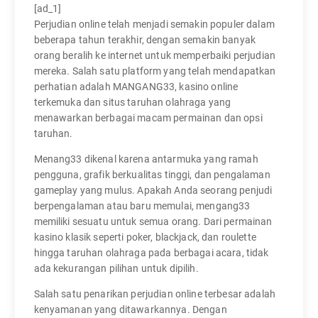
[ad_1]
Perjudian online telah menjadi semakin populer dalam
beberapa tahun terakhir, dengan semakin banyak
orang beralih ke internet untuk memperbaiki perjudian
mereka. Salah satu platform yang telah mendapatkan
perhatian adalah MANGANG33, kasino online
terkemuka dan situs taruhan olahraga yang
menawarkan berbagai macam permainan dan opsi
taruhan.
Menang33 dikenal karena antarmuka yang ramah
pengguna, grafik berkualitas tinggi, dan pengalaman
gameplay yang mulus. Apakah Anda seorang penjudi
berpengalaman atau baru memulai, mengang33
memiliki sesuatu untuk semua orang. Dari permainan
kasino klasik seperti poker, blackjack, dan roulette
hingga taruhan olahraga pada berbagai acara, tidak
ada kekurangan pilihan untuk dipilih.
Salah satu penarikan perjudian online terbesar adalah
kenyamanan yang ditawarkannya. Dengan