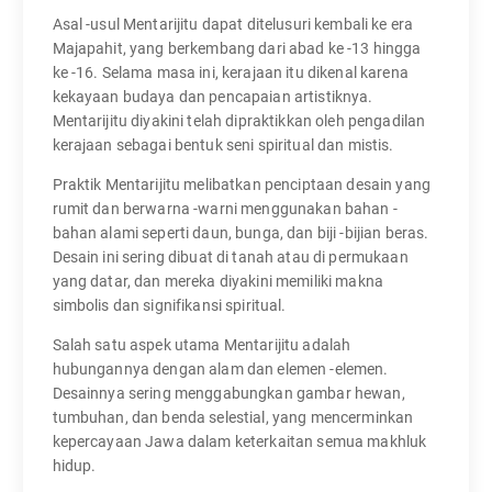
Asal -usul Mentarijitu dapat ditelusuri kembali ke era
Majapahit, yang berkembang dari abad ke -13 hingga
ke -16. Selama masa ini, kerajaan itu dikenal karena
kekayaan budaya dan pencapaian artistiknya.
Mentarijitu diyakini telah dipraktikkan oleh pengadilan
kerajaan sebagai bentuk seni spiritual dan mistis.
Praktik Mentarijitu melibatkan penciptaan desain yang
rumit dan berwarna -warni menggunakan bahan -
bahan alami seperti daun, bunga, dan biji -bijian beras.
Desain ini sering dibuat di tanah atau di permukaan
yang datar, dan mereka diyakini memiliki makna
simbolis dan signifikansi spiritual.
Salah satu aspek utama Mentarijitu adalah
hubungannya dengan alam dan elemen -elemen.
Desainnya sering menggabungkan gambar hewan,
tumbuhan, dan benda selestial, yang mencerminkan
kepercayaan Jawa dalam keterkaitan semua makhluk
hidup.