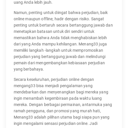
uang Anda lebih jauh.
Namun, penting untuk diingat bahwa perjudian, baik
online maupun offline, hadir dengan risiko. Sangat
penting untuk bertaruh secara bertanggung jawab dan
menetapkan batasan untuk diri sendiri untuk
memastikan bahwa Anda tidak menghabiskan lebih
dari yang Anda mampu kehilangan. Menang33 juga
memiliki langkah -langkah untuk mempromosikan
perjudian yang bertanggung jawab dan melindungi
pemain dari mengembangkan kebiasaan perjudian
yang berbahaya.
Secara keseluruhan, perjudian online dengan
mengang33 bisa menjadi pengalaman yang
mendebarkan dan menyenangkan bagi mereka yang
ingin menambah kegembiraan pada waktu luang
mereka. Dengan berbagai permainan, antarmuka yang
ramah pengguna, dan promosi yang murah hati,
Menang33 adalah pilihan utama bagi siapa pun yang
ingin mengalami sensasi perjudian online. Jadi