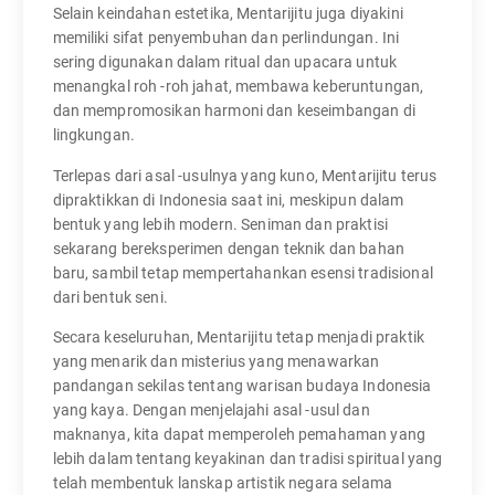
Selain keindahan estetika, Mentarijitu juga diyakini
memiliki sifat penyembuhan dan perlindungan. Ini
sering digunakan dalam ritual dan upacara untuk
menangkal roh -roh jahat, membawa keberuntungan,
dan mempromosikan harmoni dan keseimbangan di
lingkungan.
Terlepas dari asal -usulnya yang kuno, Mentarijitu terus
dipraktikkan di Indonesia saat ini, meskipun dalam
bentuk yang lebih modern. Seniman dan praktisi
sekarang bereksperimen dengan teknik dan bahan
baru, sambil tetap mempertahankan esensi tradisional
dari bentuk seni.
Secara keseluruhan, Mentarijitu tetap menjadi praktik
yang menarik dan misterius yang menawarkan
pandangan sekilas tentang warisan budaya Indonesia
yang kaya. Dengan menjelajahi asal -usul dan
maknanya, kita dapat memperoleh pemahaman yang
lebih dalam tentang keyakinan dan tradisi spiritual yang
telah membentuk lanskap artistik negara selama