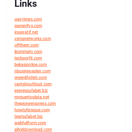
Links
uae-times.com
gamerifys.com
inspiratif.net
vsmsnetworks.com
offthem.com
ibommatv.com
techporfit.com
bekasionline.com
nbusinessplan.com
greenlife360.com
cantshoutitout.com
expressufabet.biz
mypuertoplata.net
thepioneerxpress.com
howtofixissue.com
teamufabet.biz
webfullform.com
allviddownload.com