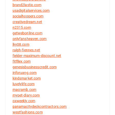
brand2lastio.com
usadigitalservices.com
socialhoppers.com
creativedream.net
n2315.com
getwebonline.com
onlyfansheaven.com
lky08.com
ralph-fiennes.net
fielder-maximum-discount.net
fitfllex.com
genesisbusinesscredit.com
inforuang.com
kindsmarket.com
luvelylife.com
macramb.com
mypet-diary.com
oxweekly.com
panamacitydeckcontractors.com
westfashions.com