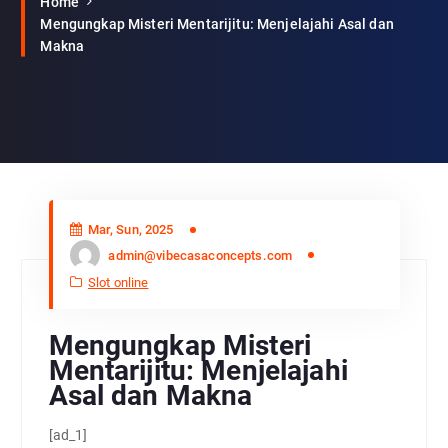
Home
Mengungkap Misteri Mentarijitu: Menjelajahi Asal dan
Makna
Mar, Sun, 2025
admin@vibecasaconcepts.com
Slot online
Mengungkap Misteri
Mentarijitu: Menjelajahi
Asal dan Makna
[ad_1]