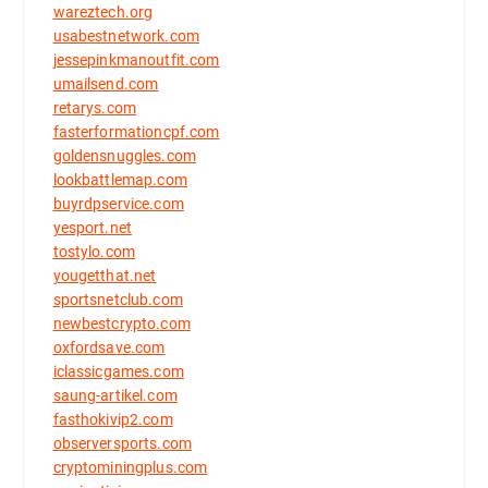
wareztech.org
usabestnetwork.com
jessepinkmanoutfit.com
umailsend.com
retarys.com
fasterformationcpf.com
goldensnuggles.com
lookbattlemap.com
buyrdpservice.com
yesport.net
tostylo.com
yougetthat.net
sportsnetclub.com
newbestcrypto.com
oxfordsave.com
iclassicgames.com
saung-artikel.com
fasthokivip2.com
observersports.com
cryptominingplus.com