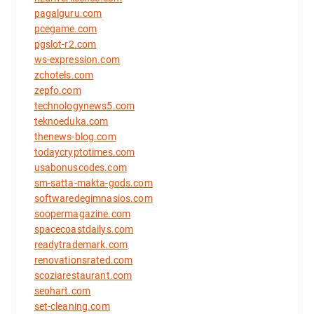
pagalguru.com
pcegame.com
pgslot-r2.com
ws-expression.com
zchotels.com
zepfo.com
technologynews5.com
teknoeduka.com
thenews-blog.com
todaycryptotimes.com
usabonuscodes.com
sm-satta-makta-gods.com
softwaredegimnasios.com
soopermagazine.com
spacecoastdailys.com
readytrademark.com
renovationsrated.com
scoziarestaurant.com
seohart.com
set-cleaning.com