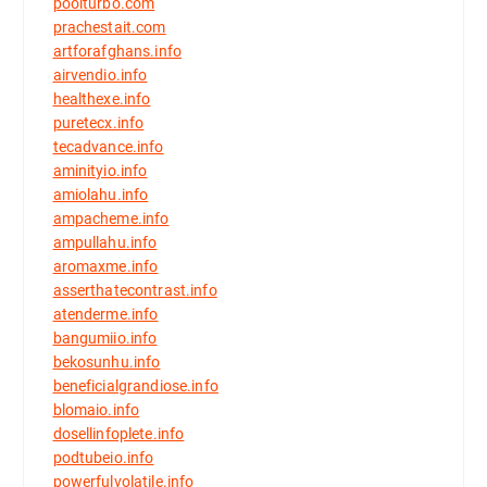
poolturbo.com
prachestait.com
artforafghans.info
airvendio.info
healthexe.info
puretecx.info
tecadvance.info
aminityio.info
amiolahu.info
ampacheme.info
ampullahu.info
aromaxme.info
asserthatecontrast.info
atenderme.info
bangumiio.info
bekosunhu.info
beneficialgrandiose.info
blomaio.info
dosellinfoplete.info
podtubeio.info
powerfulvolatile.info