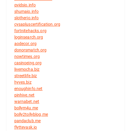
qvidsio.info
shumaio.info
slotherio.info
cysapluscertification.org
fortnitehacks.org
loginsearch.org
aodecor.org
donorsmatch.org
nowtimes.org
casinoeing.org
livemocha.biz
streetlife.biz
hyves.biz
enoughinfo.net
pinhive.net
warnabet.net
bollym4u.me
bolly2tollyblog.me
pandaclub.me
flyttevask.io