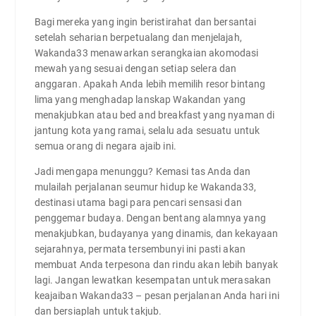
Bagi mereka yang ingin beristirahat dan bersantai
setelah seharian berpetualang dan menjelajah,
Wakanda33 menawarkan serangkaian akomodasi
mewah yang sesuai dengan setiap selera dan
anggaran. Apakah Anda lebih memilih resor bintang
lima yang menghadap lanskap Wakandan yang
menakjubkan atau bed and breakfast yang nyaman di
jantung kota yang ramai, selalu ada sesuatu untuk
semua orang di negara ajaib ini.
Jadi mengapa menunggu? Kemasi tas Anda dan
mulailah perjalanan seumur hidup ke Wakanda33,
destinasi utama bagi para pencari sensasi dan
penggemar budaya. Dengan bentang alamnya yang
menakjubkan, budayanya yang dinamis, dan kekayaan
sejarahnya, permata tersembunyi ini pasti akan
membuat Anda terpesona dan rindu akan lebih banyak
lagi. Jangan lewatkan kesempatan untuk merasakan
keajaiban Wakanda33 – pesan perjalanan Anda hari ini
dan bersiaplah untuk takjub.