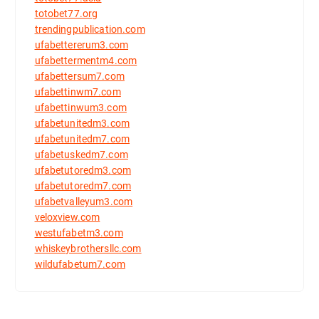
totobet77.org
trendingpublication.com
ufabettererum3.com
ufabettermentm4.com
ufabettersum7.com
ufabettinwm7.com
ufabettinwum3.com
ufabetunitedm3.com
ufabetunitedm7.com
ufabetuskedm7.com
ufabetutoredm3.com
ufabetutoredm7.com
ufabetvalleyum3.com
veloxview.com
westufabetm3.com
whiskeybrothersllc.com
wildufabetum7.com