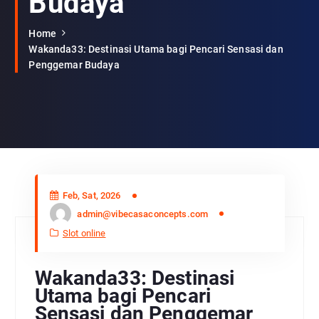
Budaya
Home
Wakanda33: Destinasi Utama bagi Pencari Sensasi dan
Penggemar Budaya
Feb, Sat, 2026
admin@vibecasaconcepts.com
Slot online
Wakanda33: Destinasi
Utama bagi Pencari
Sensasi dan Penggemar