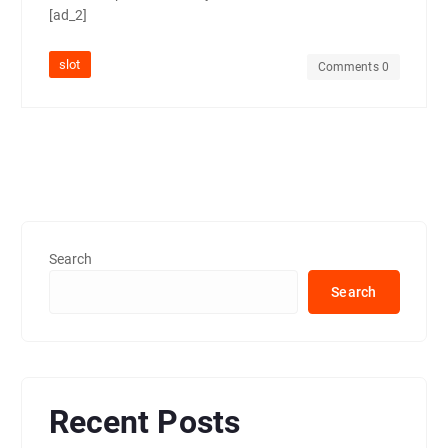
[ad_2]
slot
Comments 0
Search
Search
Recent Posts