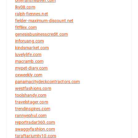
onlyfansheaven.com
lky08.com
ralph-fiennes.net
fielder-maximum-discount.net
fitfllex.com
genesisbusinesscredit.com
inforuang.com
kindsmarket.com
luvelylife.com
macramb.com
mypet-diary.com
oxweekly.com
panamacitydeckcontractors.com
westfashions.com
toolshandy.com
travelstager.com
trendinspires.com
rannyephul.com
reportradar360.com
swaggyfashion.com
taraftariumtv10.com