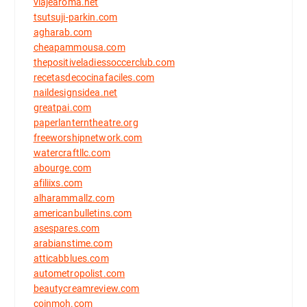
viajearoma.net
tsutsuji-parkin.com
agharab.com
cheapammousa.com
thepositiveladiessoccerclub.com
recetasdecocinafaciles.com
naildesignsidea.net
greatpai.com
paperlanterntheatre.org
freeworshipnetwork.com
watercraftllc.com
abourge.com
afiliixs.com
alharammallz.com
americanbulletins.com
asespares.com
arabianstime.com
atticabblues.com
autometropolist.com
beautycreamreview.com
coinmoh.com