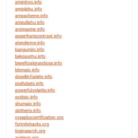
aminityio.info
amiolahu.info
ampacheme.info
ampullahu.info
aromaxme.info
asserthatecontrast.info
atenderme.info
bangumiio.info
bekosunhu.info
beneficialgrandiose.info
blomaio.info
dosellinfoplete.info
podtubeio.info
powerfulvolatile.info
qvidsio.info
shumaio.info
slotherio.info
cysapluscertification.org
fortnitehacks.org
loginsearch.org
aodecor.org