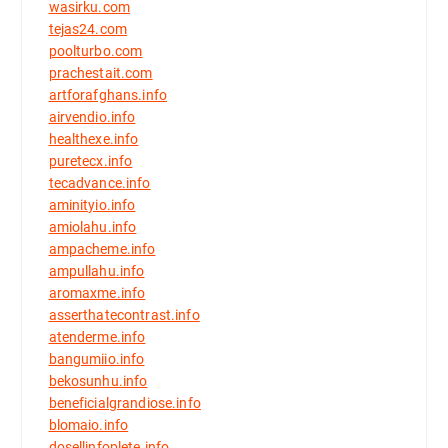
wasirku.com
tejas24.com
poolturbo.com
prachestait.com
artforafghans.info
airvendio.info
healthexe.info
puretecx.info
tecadvance.info
aminityio.info
amiolahu.info
ampacheme.info
ampullahu.info
aromaxme.info
asserthatecontrast.info
atenderme.info
bangumiio.info
bekosunhu.info
beneficialgrandiose.info
blomaio.info
dosellinfoplete.info