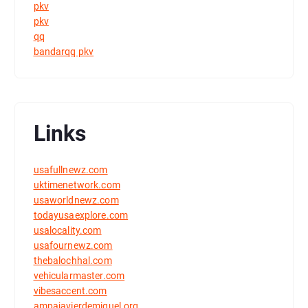
pkv
pkv
qq
bandarqq pkv
Links
usafullnewz.com
uktimenetwork.com
usaworldnewz.com
todayusaexplore.com
usalocality.com
usafournewz.com
thebalochhal.com
vehicularmaster.com
vibesaccent.com
ampajavierdemiguel.org