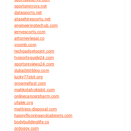
sportsmirrors.net
datasports.net
atasehirescortu.net
engineeringtechub.com
jerryescorts.com
attorneylegal.co
voomb.com
techgadgetpoint.com
tvsportsguide24.com
sportsreviews24.com
dubai360blog.com
lucky77slot.org
growmefast.com
mahkotahokislot.com
onlinecancerpharm.com
ufalek.org
mattress-disposal.com
happyflooringandcabinets.com
bodybuildinglife.co
qrdoggy.com