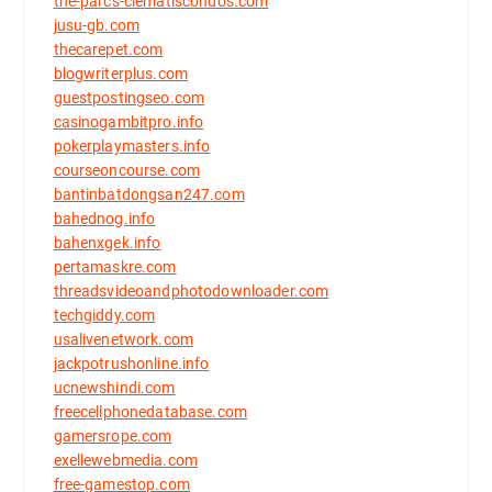
the-parcs-clematiscondos.com
jusu-gb.com
thecarepet.com
blogwriterplus.com
guestpostingseo.com
casinogambitpro.info
pokerplaymasters.info
courseoncourse.com
bantinbatdongsan247.com
bahednog.info
bahenxgek.info
pertamaskre.com
threadsvideoandphotodownloader.com
techgiddy.com
usalivenetwork.com
jackpotrushonline.info
ucnewshindi.com
freecellphonedatabase.com
gamersrope.com
exellewebmedia.com
free-gamestop.com