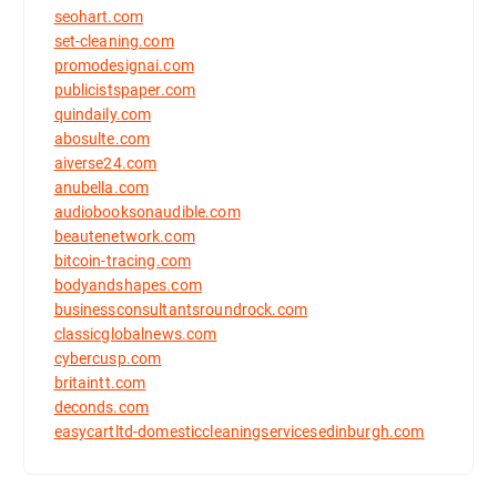
seohart.com
set-cleaning.com
promodesignai.com
publicistspaper.com
quindaily.com
abosulte.com
aiverse24.com
anubella.com
audiobooksonaudible.com
beautenetwork.com
bitcoin-tracing.com
bodyandshapes.com
businessconsultantsroundrock.com
classicglobalnews.com
cybercusp.com
britaintt.com
deconds.com
easycartltd-domesticcleaningservicesedinburgh.com