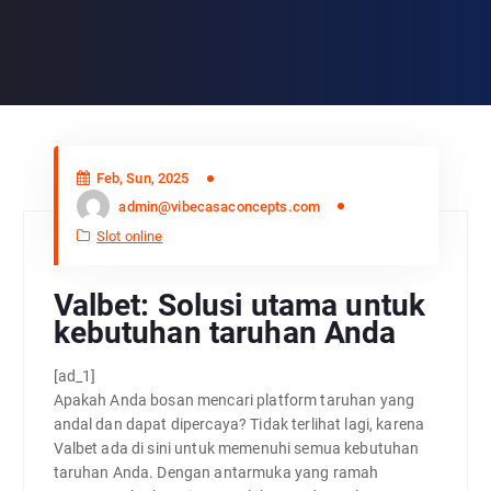
Feb, Sun, 2025
admin@vibecasaconcepts.com
Slot online
Valbet: Solusi utama untuk
kebutuhan taruhan Anda
[ad_1]
Apakah Anda bosan mencari platform taruhan yang
andal dan dapat dipercaya? Tidak terlihat lagi, karena
Valbet ada di sini untuk memenuhi semua kebutuhan
taruhan Anda. Dengan antarmuka yang ramah