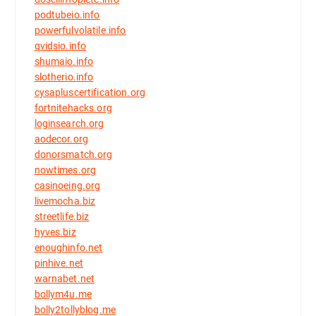
podtubeio.info
powerfulvolatile.info
qvidsio.info
shumaio.info
slotherio.info
cysapluscertification.org
fortnitehacks.org
loginsearch.org
aodecor.org
donorsmatch.org
nowtimes.org
casinoeing.org
livemocha.biz
streetlife.biz
hyves.biz
enoughinfo.net
pinhive.net
warnabet.net
bollym4u.me
bolly2tollyblog.me