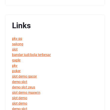
Links
pkv qq
sakong
slot
bandar judi bola terbesar
gaple
pkv
poker
slot demo gacor
demo slot
demo slot zeus
slot demo maxwin
slot demo
slot demo
demo slot