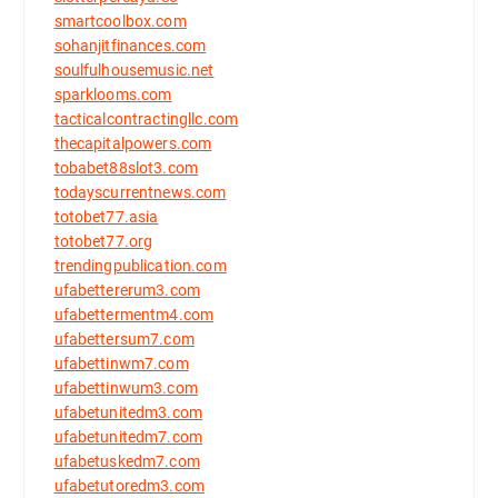
smartcoolbox.com
sohanjitfinances.com
soulfulhousemusic.net
sparklooms.com
tacticalcontractingllc.com
thecapitalpowers.com
tobabet88slot3.com
todayscurrentnews.com
totobet77.asia
totobet77.org
trendingpublication.com
ufabettererum3.com
ufabettermentm4.com
ufabettersum7.com
ufabettinwm7.com
ufabettinwum3.com
ufabetunitedm3.com
ufabetunitedm7.com
ufabetuskedm7.com
ufabetutoredm3.com